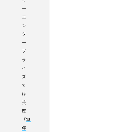
ー
エ
ン
タ
ー
プ
ラ
イ
ズ
で
は
芸
歴
「
15
年