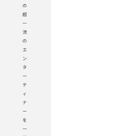
の
超
一
流
の
エ
ン
タ
ー
テ
ィ
ナ
ー
を
一