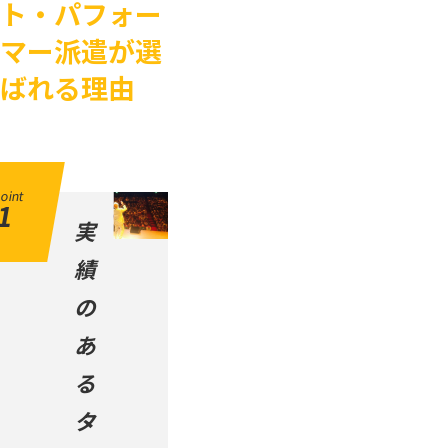
ト・パフォー
マー派遣が選
ばれる理由
oint
1
実
績
の
あ
る
タ