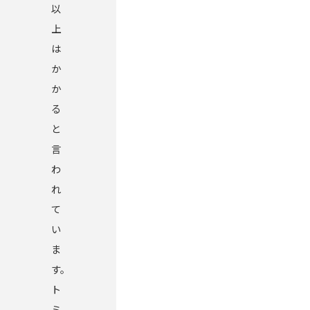
以
上
は
か
か
る
と
言
わ
れ
て
い
ま
す。
ト
ミ