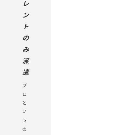
レ
ン
ト
の
み
派
遣
プ
ロ
と
い
う
の