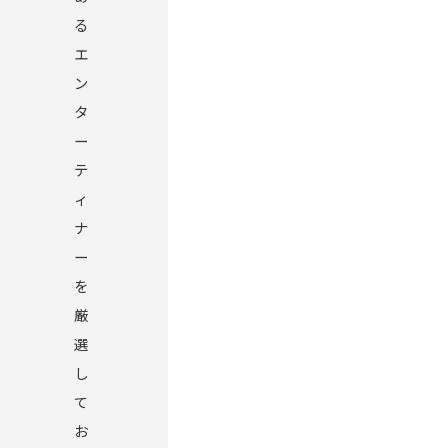
る
エ
ン
タ
ー
テ
ィ
ナ
ー
を
厳
選
し
て
お