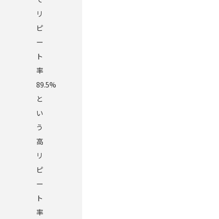
リ
ピ
ー
ト
率
89.5%
と
い
う
高
リ
ピ
ー
ト
率