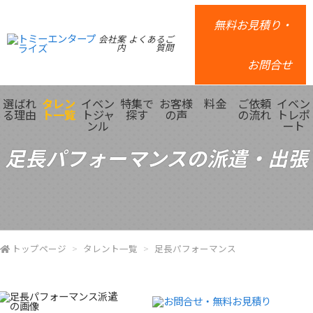
無料お見積り・
会社案
よくあるご
内
質問
お問合せ
選ばれ
タレン
イベン
特集で
お客様
料金
ご依頼
イベン
る理由
ト一覧
トジャ
探す
の声
の流れ
トレポ
ンル
ート
足長パフォーマンスの派遣・出張
トップページ
タレント一覧
足長パフォーマンス