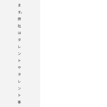
ま
す。
弊
社
は
タ
レ
ン
ト
や
タ
レ
ン
ト
事