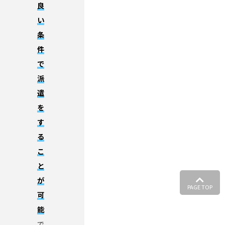
良
い
条
件
で
派
遣
を
す
る
こ
と
が
PAGE TOP
可
能
で