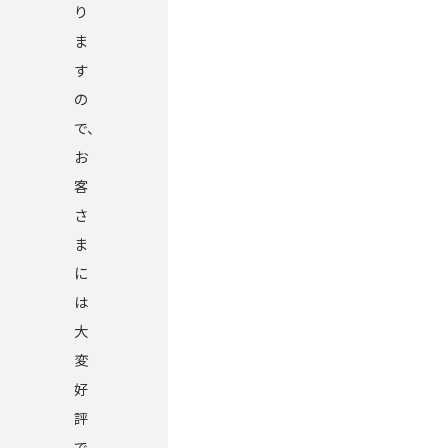
り
ま
す
の
で、
お
客
さ
ま
に
は
大
変
好
評
で