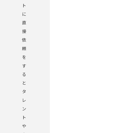
ト
に
直
接
依
頼
を
す
る
と
タ
レ
ン
ト
や