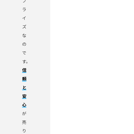
プ
ラ
イ
ズ
な
の
で
す。
信
頼
と
安
心
が
売
り