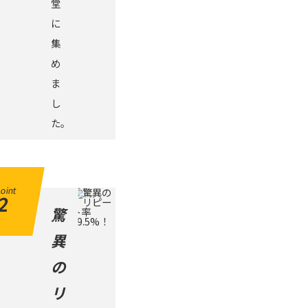
堂
に
集
め
ま
し
た。
oint
2
驚
異
の
リ