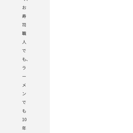
お
寿
司
職
人
で
も、
ラ
ー
メ
ン
で
も
10
年