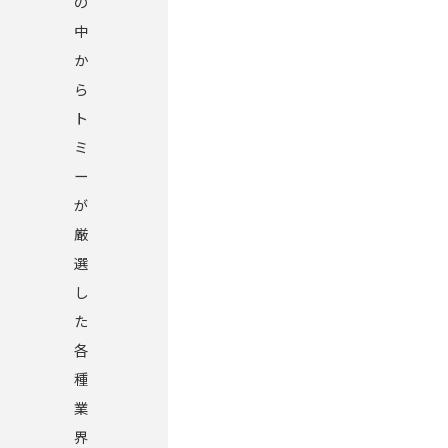
の
中
か
ら
ト
ミ
ー
が
厳
選
し
た
各
種
業
界