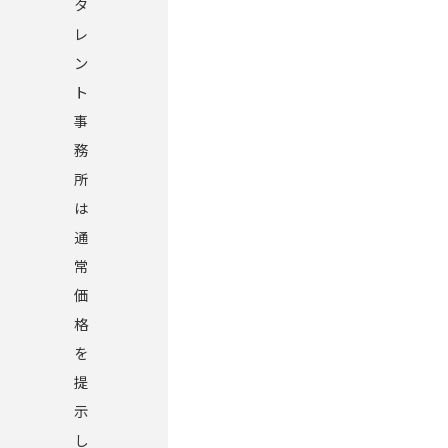
タ
レ
ン
ト
事
務
所
は
通
常
価
格
を
提
示
し