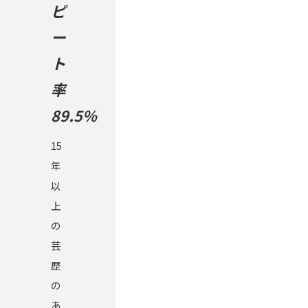
ピ
ー
ト
率
89.5%
15
年
以
上
の
芸
歴
の
あ