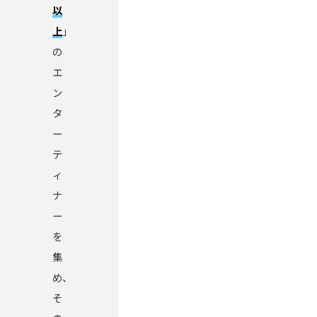
以
上
」
の
エ
ン
タ
ー
テ
ィ
ナ
ー
を
集
め、
そ