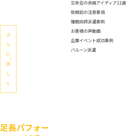
く
忘年会の余興アイディア21選
ん
依頼前の注意事項
催眠術師派遣事例
お客様の声動画
さ
企業イベント成功事例
ら
バルーン派遣
に
詳
し
く
足長パフォー