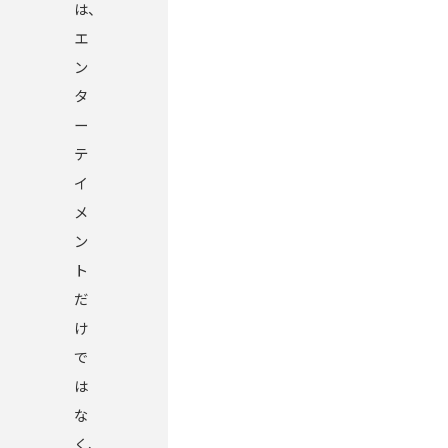
は、
エ
ン
タ
ー
テ
イ
メ
ン
ト
だ
け
で
は
な
く、