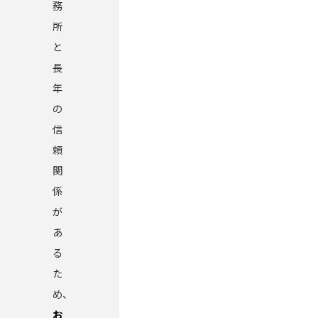
務
所
と
長
年
の
信
頼
関
係
が
あ
る
た
め、
お