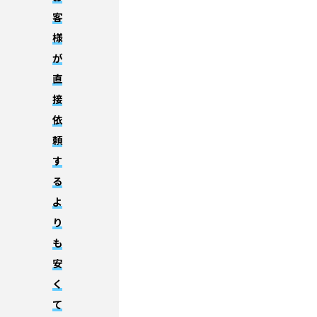
客
様
が
直
接
依
頼
す
る
よ
り
も
安
く
て