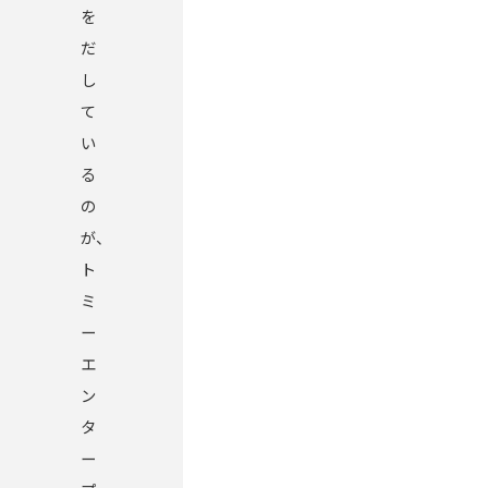
を
だ
し
て
い
る
の
が、
ト
ミ
ー
エ
ン
タ
ー