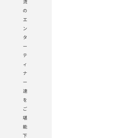
流
の
エ
ン
タ
ー
テ
ィ
ナ
ー
達
を
ご
堪
能
下