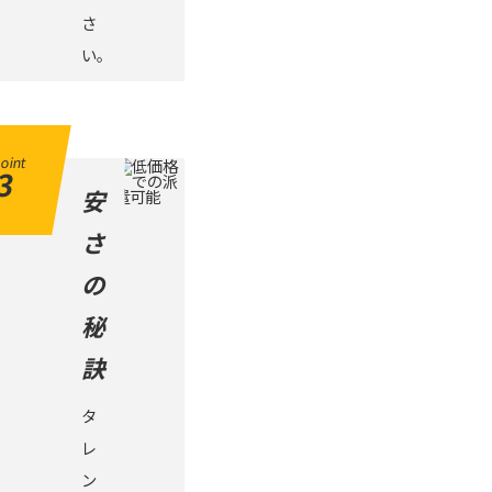
さ
い。
oint
3
安
さ
の
秘
訣
タ
レ
ン