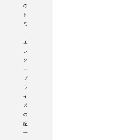
の
ト
ミ
ー
エ
ン
タ
ー
プ
ラ
イ
ズ
の
超
一