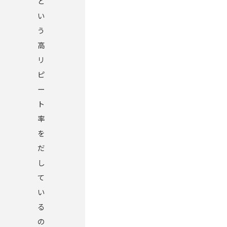
と
い
う
高
リ
ピ
ー
ト
率
を
だ
し
て
い
る
の