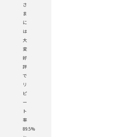
さ
ま
に
は
大
変
好
評
で
リ
ピ
ー
ト
率
89.5%