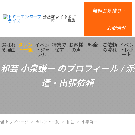
無料お見積り・
会社案
よくあるご
内
質問
お問合せ
選ばれ
タレン
イベン
特集で
お客様
料金
ご依頼
イベン
る理由
ト一覧
トジャ
探す
の声
の流れ
トレポ
ンル
ート
和芸 小泉謙一 のプロフィール / 派
遣・出張依頼
トップページ
タレント一覧
和芸
小泉謙一