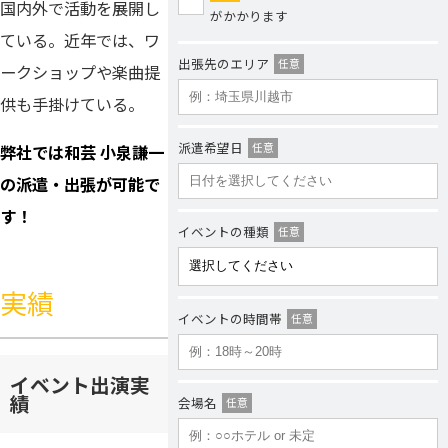
国内外で活動を展開し
がかかります
ている。近年では、ワ
出張先のエリア
任意
ークショップや楽曲提
供も手掛けている。
派遣希望日
任意
弊社では和芸 小泉謙一
の派遣・出張が可能で
す！
イベントの種類
任意
実績
イベントの時間帯
任意
イベント出演実
績
会場名
任意