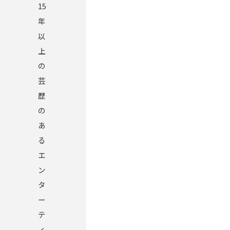
15
年
以
上
の
芸
歴
の
あ
る
エ
ン
タ
ー
テ
ィ