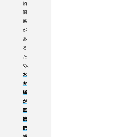
頼
関
係
が
あ
る
た
め、
お
客
様
が
直
接
依
頼