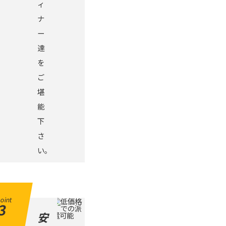
ィ
ナ
ー
達
を
ご
堪
能
下
さ
い。
oint
3
安