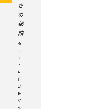
さ
の
秘
訣
タ
レ
ン
ト
に
直
接
依
頼
を