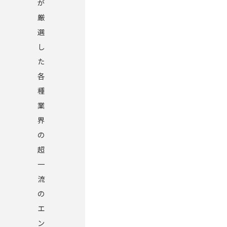
が
厳
選
し
た
各
種
業
界
の
超
一
流
の
エ
ン