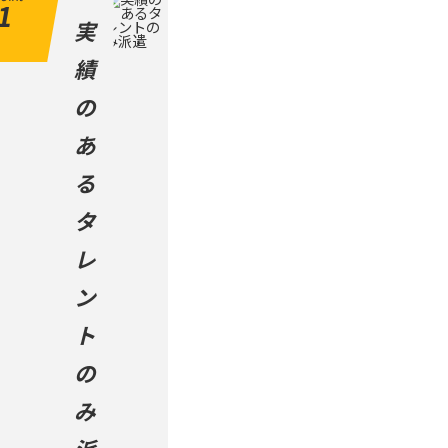
1
実
績
の
あ
る
タ
レ
ン
ト
の
み