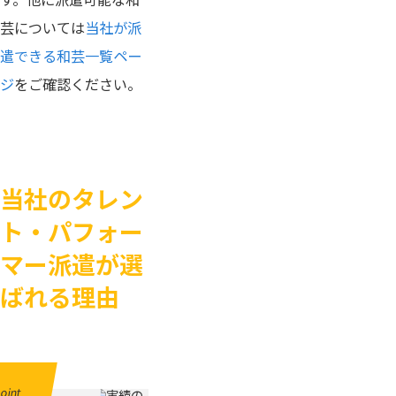
芸については
当社が派
遣できる和芸一覧ペー
ジ
をご確認ください。
当社のタレン
ト・パフォー
マー派遣が選
ばれる理由
oint