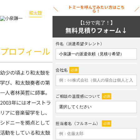
トミーを呼んでみたい方はこち
ら！
和太鼓
小泉謙一
【1分で完了！】
無料見積りフォーム↓
件名（派遣希望タレント）
プロフィール
会社名
必須
幼少の頃より和太鼓を
学び、和太鼓奏者の第
一人者林英哲に師事。
ご相談の温度感について
必須
2003年にはオーストラ
リアに音楽留学をし、
シドニーを拠点として
担当者名（フルネーム）
必須
活動をしている和太鼓