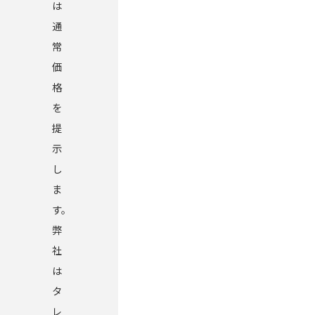
は
通
常
価
格
を
提
示
し
ま
す。
弊
社
は
タ
レ