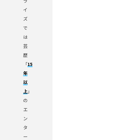
ラ
イ
ズ
で
は
芸
歴
「
15
年
以
上
」
の
エ
ン
タ
ー