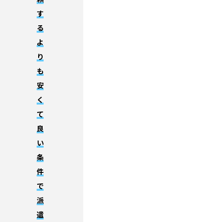
す
る
よ
り
も
安
く
て
良
い
条
件
で
派
遣