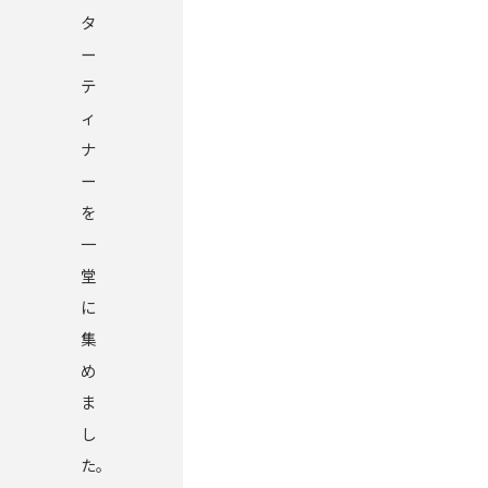
タ
ー
テ
ィ
ナ
ー
を
一
堂
に
集
め
ま
し
た。