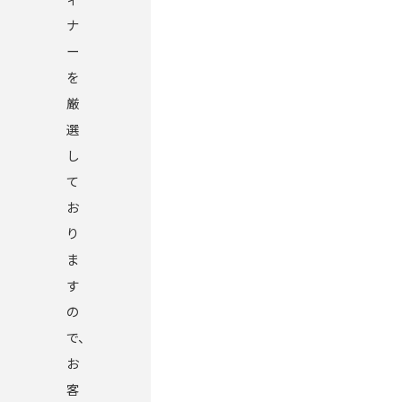
ナ
ー
を
厳
選
し
て
お
り
ま
す
の
で、
お
客