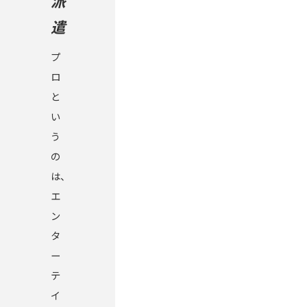
派
遣
プ
ロ
と
い
う
の
は、
エ
ン
タ
ー
テ
イ