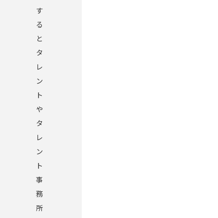
す
る
と
タ
レ
ン
ト
や
タ
レ
ン
ト
事
務
所