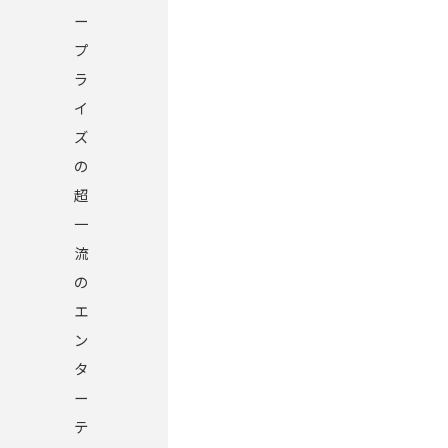
ー
プ
ラ
イ
ズ
の
超
一
流
の
エ
ン
タ
ー
テ