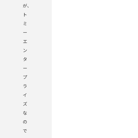
が、
ト
ミ
ー
エ
ン
タ
ー
プ
ラ
イ
ズ
な
の
で