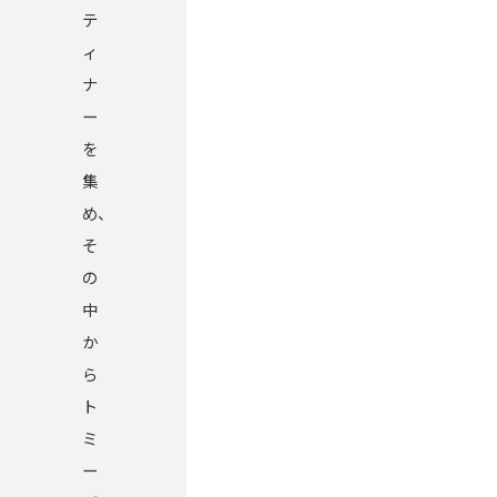
テ
ィ
ナ
ー
を
集
め、
そ
の
中
か
ら
ト
ミ
ー