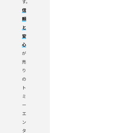
す。
信
頼
と
安
心
が
売
り
の
ト
ミ
ー
エ
ン
タ