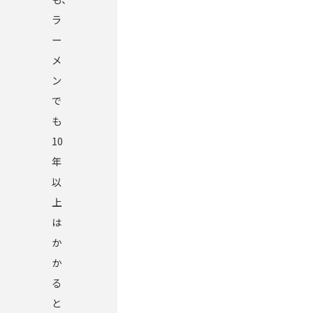
ラ
ー
メ
ン
で
も
10
年
以
上
は
か
か
る
と