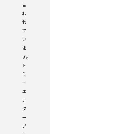
言
わ
れ
て
い
ま
す。
ト
ミ
ー
エ
ン
タ
ー
プ