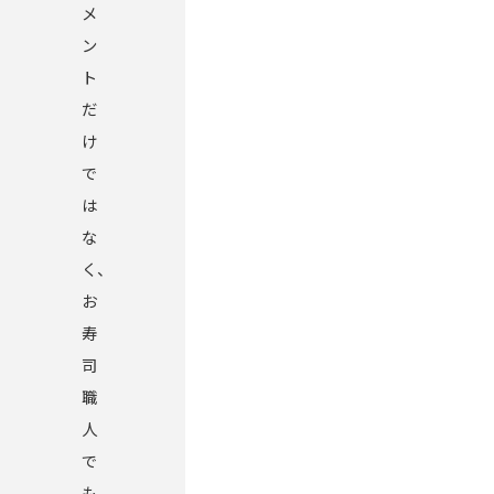
メ
ン
ト
だ
け
で
は
な
く、
お
寿
司
職
人
で
も、