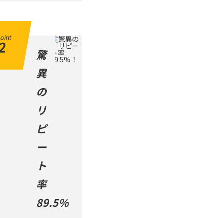
oint
2
驚
異
の
リ
ピ
ー
ト
率
89.5%