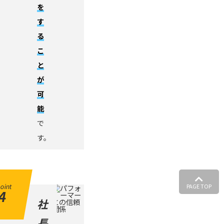
を
す
る
こ
と
が
可
能
で
す。
oint
PAGE TOP
4
社
長