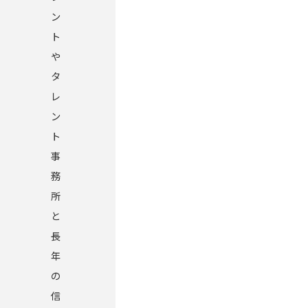
ン
ト
や
タ
レ
ン
ト
事
務
所
と
長
年
の
信