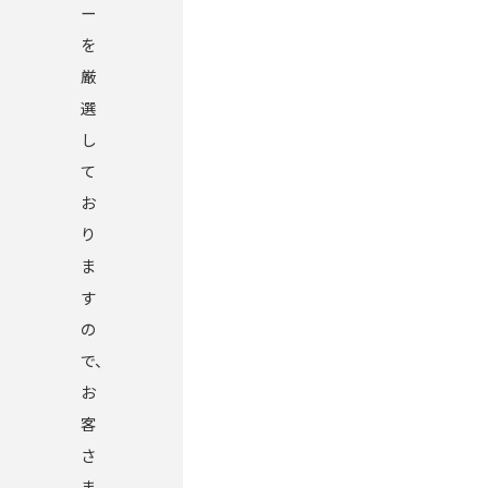
ー
を
厳
選
し
て
お
り
ま
す
の
で、
お
客
さ
ま