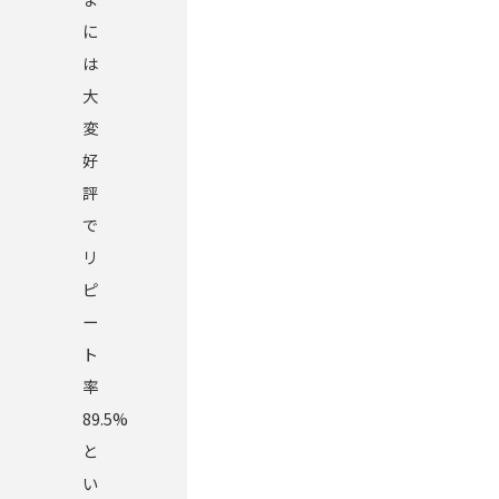
に
は
大
変
好
評
で
リ
ピ
ー
ト
率
89.5%
と
い