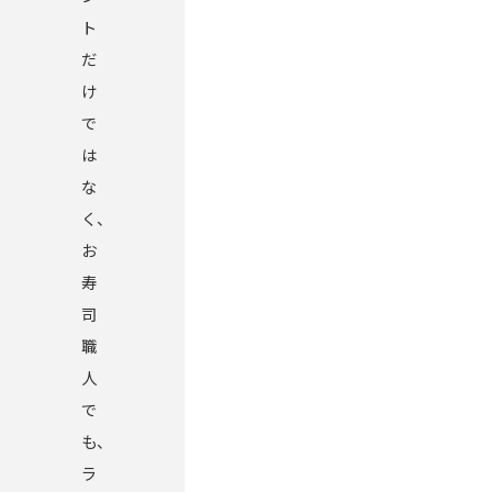
ト
だ
け
で
は
な
く、
お
寿
司
職
人
で
も、
ラ