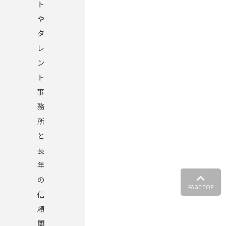
ト
や
タ
レ
ン
ト
事
務
所
と
長
年
の
PAGE TOP
信
頼
関