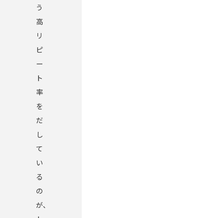
う
高
リ
ピ
ー
ト
率
を
だ
し
て
い
る
の
が、