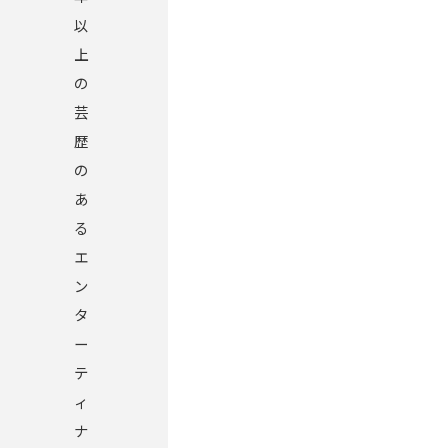
以
上
の
芸
歴
の
あ
る
エ
ン
タ
ー
テ
ィ
ナ