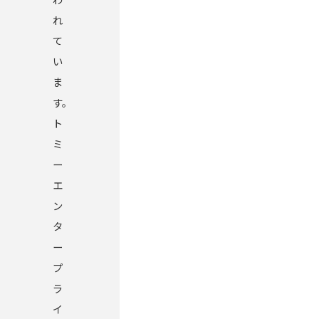
れ
て
い
ま
す。
ト
ミ
ー
エ
ン
タ
ー
プ
ラ
イ