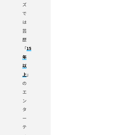
ズ
で
は
芸
歴
「
15
年
以
上
」
の
エ
ン
タ
ー
テ