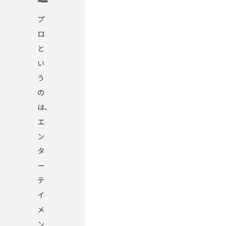
プ
ロ
と
い
う
の
は、
エ
ン
タ
ー
テ
イ
メ
ン