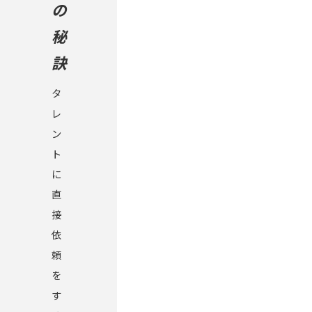
の
秘
訣
タ
レ
ン
ト
に
直
接
依
頼
を
す