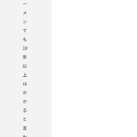
ー
メ
ン
で
も
10
年
以
上
は
か
か
る
と
言
わ