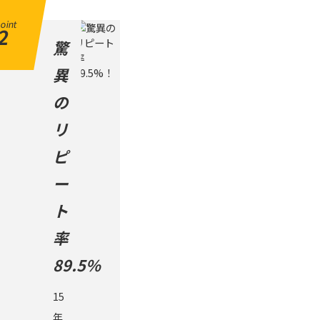
oint
2
驚
異
の
リ
ピ
ー
ト
率
89.5%
15
年