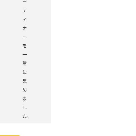
ー
テ
ィ
ナ
ー
を
一
堂
に
集
め
ま
し
た。