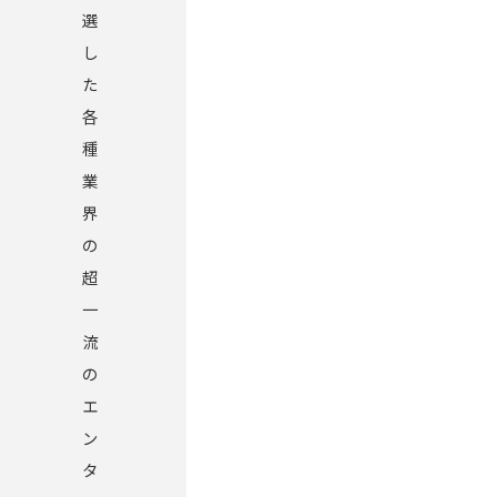
選
し
た
各
種
業
界
の
超
一
流
の
エ
ン
タ