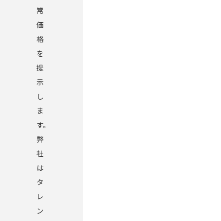
常
価
格
を
提
示
し
ま
す。
弊
社
は
タ
レ
ン