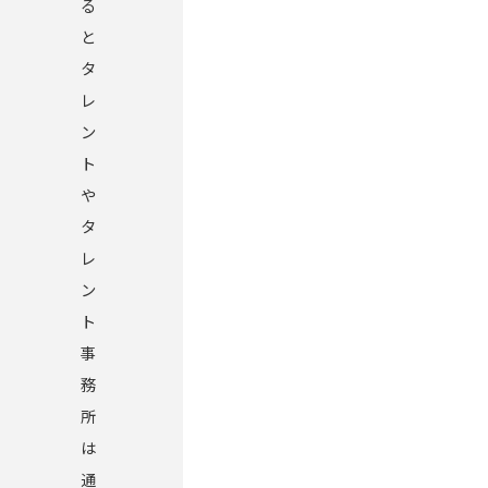
る
と
タ
レ
ン
ト
や
タ
レ
ン
ト
事
務
所
は
通