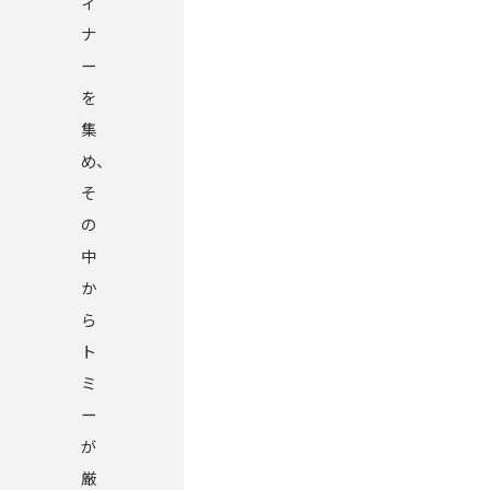
ィ
ナ
ー
を
集
め、
そ
の
中
か
ら
ト
ミ
ー
が
厳