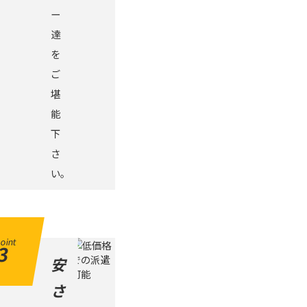
ー
達
を
ご
堪
能
下
さ
い。
oint
3
安
さ