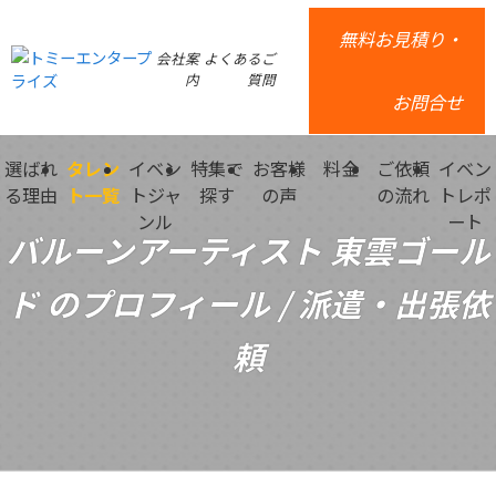
無料お見積り・
会社案
よくあるご
内
質問
お問合せ
選ばれ
タレン
イベン
特集で
お客様
料金
ご依頼
イベン
る理由
ト一覧
トジャ
探す
の声
の流れ
トレポ
ンル
ート
バルーンアーティスト 東雲ゴール
ド のプロフィール / 派遣・出張依
頼