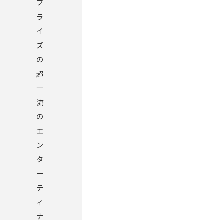
プ
ラ
イ
ズ
の
超
一
流
の
エ
ン
タ
ー
テ
ィ
ナ