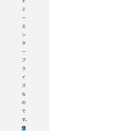
ト
ミ
ー
エ
ン
タ
ー
プ
ラ
イ
ズ
な
の
で
す。
信