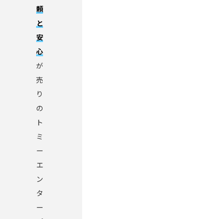
頼
と
安
心
が
売
り
の
ト
ミ
ー
エ
ン
タ
ー