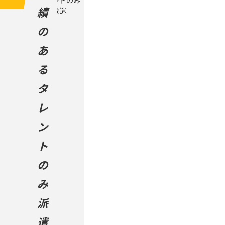
績
の
あ
る
タ
レ
ン
ト
の
み
派
遣