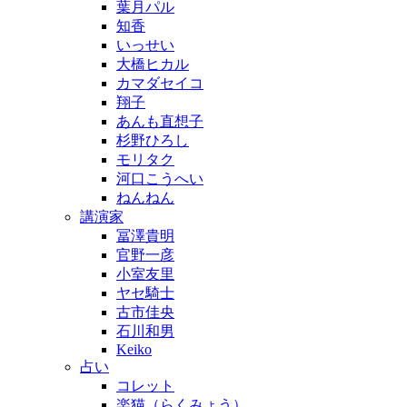
葉月パル
知香
いっせい
大橋ヒカル
カマダセイコ
翔子
あんも直想子
杉野ひろし
モリタク
河口こうへい
ねんねん
講演家
冨澤貴明
官野一彦
小室友里
ヤセ騎士
古市佳央
石川和男
Keiko
占い
コレット
楽猫（らくみょう）