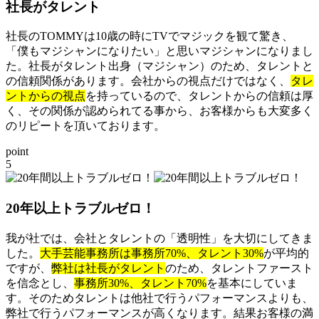
社長がタレント
社長のTOMMYは10歳の時にTVでマジックを観て驚き、
「僕もマジシャンになりたい」と思いマジシャンになりまし
た。社長がタレント出身（マジシャン）のため、タレントと
の信頼関係があります。会社からの視点だけではなく、
タレ
ントからの視点
を持っているので、タレントからの信頼は厚
く、その関係が認められてる事から、お客様からも大変多く
のリピートを頂いております。
point
5
20年以上トラブルゼロ！
我が社では、会社とタレントの「透明性」を大切にしてきま
した。
大手芸能事務所は事務所70%、タレント30%
が平均的
ですが、
弊社は社長がタレント
のため、タレントファースト
を信念とし、
事務所30%、タレント70%
を基本にしていま
す。そのためタレントは他社で行うパフォーマンスよりも、
弊社で行うパフォーマンスが高くなります。結果お客様の満