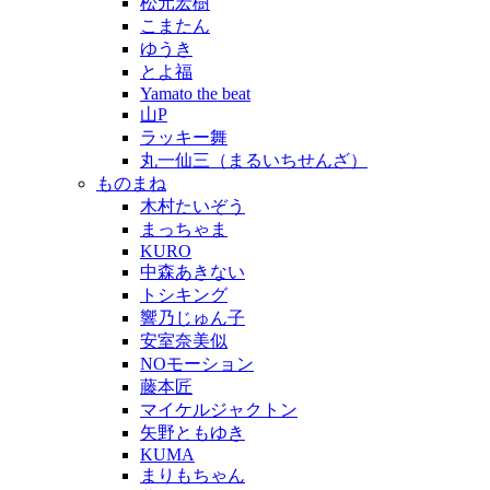
松元宏樹
こまたん
ゆうき
とよ福
Yamato the beat
山P
ラッキー舞
丸一仙三（まるいちせんざ）
ものまね
木村たいぞう
まっちゃま
KURO
中森あきない
トシキング
響乃じゅん子
安室奈美似
NOモーション
藤本匠
マイケルジャクトン
矢野ともゆき
KUMA
まりもちゃん