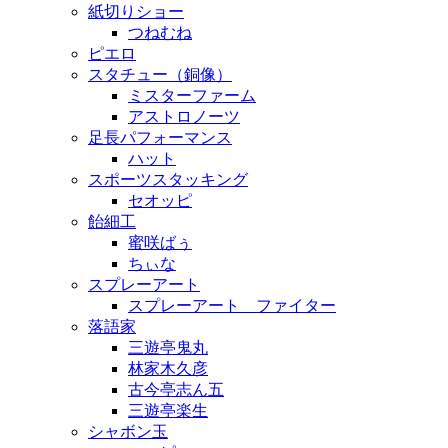
紙切りショー
つねむね
ピエロ
スタチュー（銅像）
ミスターファーム
アストロノーツ
足長パフォーマンス
ハット
スポーツスタッキング
セオッピ
飴細工
蜜咲ばぅ
ちぃな
スプレーアート
スプレーアート ファイター
落語家
三遊亭鬼丸
林家木久彦
古今亭志ん五
三遊亭楽生
シャボン玉