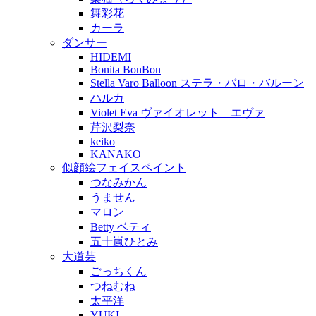
舞彩花
カーラ
ダンサー
HIDEMI
Bonita BonBon
Stella Varo Balloon ステラ・バロ・バルーン
ハルカ
Violet Eva ヴァイオレット エヴァ
芹沢梨奈
keiko
KANAKO
似顔絵フェイスペイント
つなみかん
うません
マロン
Betty ベティ
五十嵐ひとみ
大道芸
ごっちくん
つねむね
太平洋
YUKI