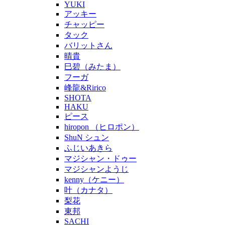
YUKI
アッキー
チャッピー
タック
バリットさん
晴貴
巳碧（みたま）
フーガ
峰龍&Ririco
SHOTA
HAKU
ピース
hiropon （ヒロポン）
ShuN シュン
ふじいあきら
マジシャン・ドゥー
マジシャンようじ
kenny（ケニー）
叶（カナタ）
梨花
東邦
SACHI