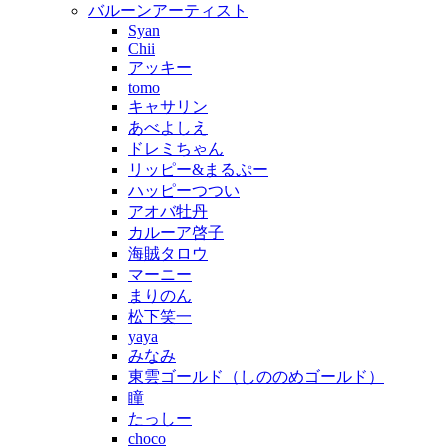
バルーンアーティスト
Syan
Chii
アッキー
tomo
キャサリン
あべよしえ
ドレミちゃん
リッピー&まるぷー
ハッピーつつい
アオバ牡丹
カルーア啓子
海賊タロウ
マーニー
まりのん
松下笑一
yaya
みなみ
東雲ゴールド（しののめゴールド）
瞳
たっしー
choco