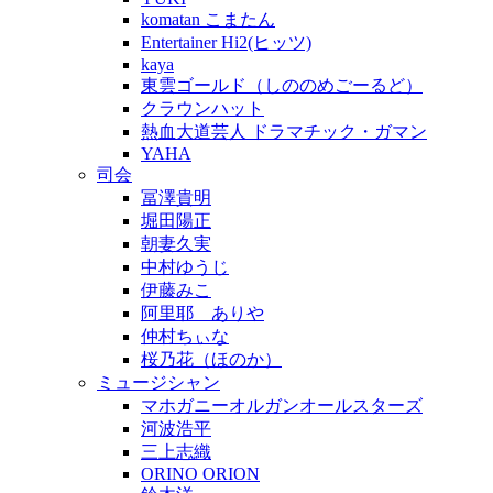
komatan こまたん
Entertainer Hi2(ヒッツ)
kaya
東雲ゴールド（しののめごーるど）
クラウンハット
熱血大道芸人 ドラマチック・ガマン
YAHA
司会
冨澤貴明
堀田陽正
朝妻久実
中村ゆうじ
伊藤みこ
阿里耶 ありや
仲村ちぃな
桜乃花（ほのか）
ミュージシャン
マホガニーオルガンオールスターズ
河波浩平
三上志織
ORINO ORION