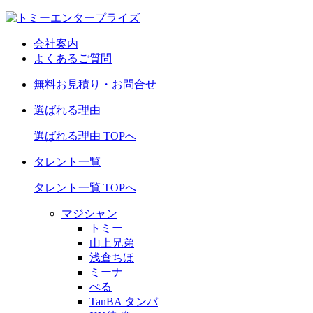
会社案内
よくあるご質問
無料お見積り・お問合せ
選ばれる理由
選ばれる理由 TOPへ
タレント一覧
タレント一覧 TOPへ
マジシャン
トミー
山上兄弟
浅倉ちほ
ミーナ
ぺる
TanBA タンバ