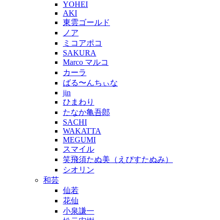
YOHEI
AKI
東雲ゴールド
ノア
ミコアポコ
SAKURA
Marco マルコ
カーラ
ばる〜んちぃな
jin
ひまわり
たなか亀吾郎
SACHI
WAKATTA
MEGUMI
スマイル
笑飛須たぬ美（えびすたぬみ）
シオリン
和芸
仙若
花仙
小泉謙一