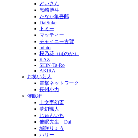
どいさん
黒崎博斗
たなか亀吾郎
DaiSuke
トミー
マッティー
チャイニー古賀
minto
桜乃花（ほのか）
KAZ
SHiN-Ta-Ro
AKIRA
お笑い芸人
電撃ネットワーク
長州小力
催眠術
十文字幻斎
夢幻颯人
じゅんいち
催眠先生 Dai
城咲りょう
ハリー