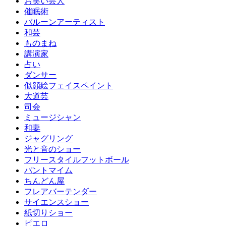
お笑い芸人
催眠術
バルーンアーティスト
和芸
ものまね
講演家
占い
ダンサー
似顔絵フェイスペイント
大道芸
司会
ミュージシャン
和妻
ジャグリング
光と音のショー
フリースタイルフットボール
パントマイム
ちんどん屋
フレアバーテンダー
サイエンスショー
紙切りショー
ピエロ