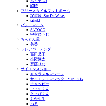
ルミナスJ
瞬時
フリースタイルフットボール
蹴流波 -Sur De Wave-
tatsuki
パントマイム
SATOCO
中村ゆうじ
ちんどん屋
美香
フレアバーテンダー
冨田晶子
小野翔太
斎藤りな
サイエンスショー
キャラメルマシーン
サイエンスマジック つかっち
チャッピー
ごっちくん
とっぴくん
りか先生
ぺる