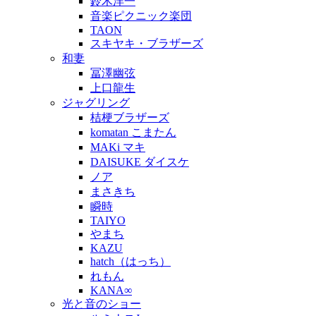
鈴木洋一
音楽ピクニック楽団
TAON
スキヤキ・ブラザーズ
和妻
冨澤幽弦
上口龍生
ジャグリング
桔梗ブラザーズ
komatan こまたん
MAKi マキ
DAISUKE ダイスケ
ノア
まさきち
瞬時
TAIYO
やまち
KAZU
hatch（はっち）
れもん
KANA∞
光と音のショー