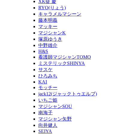
XK徒 慶
RYO(りょう)
キャラメルマシーン
藤本明義
マッキー
マジシャンK
塚原ゆうき
中野雄介
H&S
看護師マジシャンTOMO
ミステリックSHINYA
サスケ
ひろみち
KAI
モッチー
jack12(ジャックトゥエルブ)
いちご姫
マジシャンSOU
南海子
マジシャン矢野
向井健人
SEIYA