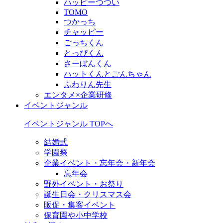
ハッピーつつい
TOMO
つかっち
チャッピー
ごっちくん
とっぴくん
さーぼんくん
ハットくんとごんちゃん
ふわりん先生
エンタメ×企業研修
イベントジャンル
イベントジャンル TOPへ
結婚式
学園祭
企業イベント・忘年会・新年会
忘年会
野外イベント・お祭り
誕生日会・クリスマス会
販促・集客イベント
保育園や小中学校