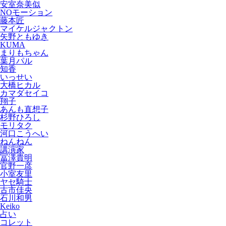
安室奈美似
NOモーション
藤本匠
マイケルジャクトン
矢野ともゆき
KUMA
まりもちゃん
葉月パル
知香
いっせい
大橋ヒカル
カマダセイコ
翔子
あんも直想子
杉野ひろし
モリタク
河口こうへい
ねんねん
講演家
冨澤貴明
官野一彦
小室友里
ヤセ騎士
古市佳央
石川和男
Keiko
占い
コレット