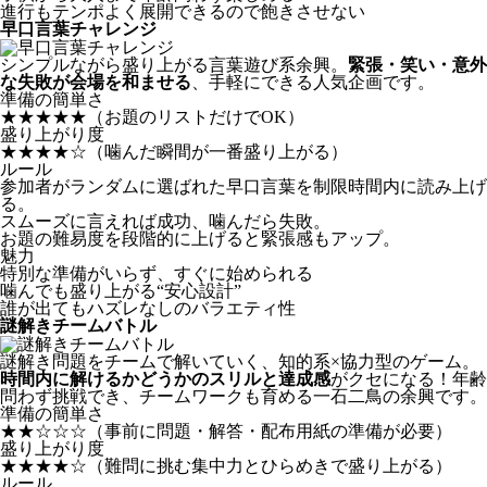
進行もテンポよく展開できるので飽きさせない
早口言葉チャレンジ
シンプルながら盛り上がる言葉遊び系余興。
緊張・笑い・意外
な失敗が会場を和ませる
、手軽にできる人気企画です。
準備の簡単さ
★★★★★
（お題のリストだけでOK）
盛り上がり度
★★★★☆
（噛んだ瞬間が一番盛り上がる）
ルール
参加者がランダムに選ばれた早口言葉を制限時間内に読み上げ
る。
スムーズに言えれば成功、噛んだら失敗。
お題の難易度を段階的に上げると緊張感もアップ。
魅力
特別な準備がいらず、すぐに始められる
噛んでも盛り上がる“安心設計”
誰が出てもハズレなしのバラエティ性
謎解きチームバトル
謎解き問題をチームで解いていく、知的系×協力型のゲーム。
時間内に解けるかどうかのスリルと達成感
がクセになる！年齢
問わず挑戦でき、チームワークも育める一石二鳥の余興です。
準備の簡単さ
★★☆☆☆
（事前に問題・解答・配布用紙の準備が必要）
盛り上がり度
★★★★☆
（難問に挑む集中力とひらめきで盛り上がる）
ルール