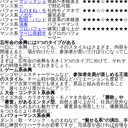
パフォー
マジックショ
簡易〜本格派ま
★★★★☆
★★★★★
マンス系
ー
で対応可能
パフォー
ものまね・モ
社内モノマネで
★★★☆☆
★★★★★
マンス系
ノボケ
爆笑必至
パフォー
歌唱・バンド
音楽系の本格派
★★★★☆
★★★★☆
マンス系
演奏
パフォーマンス
パフォー
プロパフォー
確実に盛り上が
★★★★★
★★★★★
マンス系
マーに依頼す
るプロのパフォ
る
ーマー
忘年会の余興には3つのタイプがある
一口に「余興」といっても、そのスタイルはさまざま。内容を
間違えると、場が白けたり、参加者が置いてけぼりになってし
まうことも…。
まずは、忘年会の余興を大きく3つのタイプに分けて、それぞ
れの特徴を押さえておきましょう。
1. ゲーム系余興
ビンゴやジェスチャーゲームなど、
参加者全員が楽しめる王道
のスタイル
。チーム戦や個人戦などバリエーションも豊富で、
アイデア次第で何度でも使えます。景品と組み合わせること
で、盛り上がり度がさらにアップ。
2. 大会・コンテスト系余興
クイズ大会・カラオケ大会・モノマネ大会など、
「勝敗」や
「審査」があるエンタメ型
。自然と盛り上がり、社員の意外な
一面が見られるのも魅力です。審査員を用意したり、優勝賞品
をつけるとより本格的に。
3. パフォーマンス系余興
ダンス・歌・マジック・ものまねなど、
“魅せる系”の演出
。事
前に練習やリハーサルが必要ですが、完成度が高ければ会場を