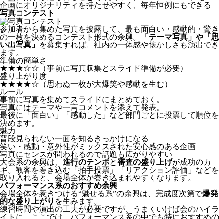
企画にオリジナリティを持たせやすく、毎年恒例にもできる
写真コンテスト
参加者から集めた写真を披露して、最も面白い・感動的・驚き
の一枚を決めるコンテスト形式の余興。
「テーマ写真」や「思
い出写真」
を募集すれば、社内の一体感や懐かしさも演出でき
ます。
準備の簡単さ
★★★☆☆
（事前に写真収集とスライド準備が必要）
盛り上がり度
★★★★☆
（思わぬ一枚が大爆笑や感動を生む）
ルール
事前に写真を集めてスライドにまとめておく。
写真にはテーマや一言コメントを添えて発表。
最後に「面白い」「感動した」など部門ごとに投票して順位を
決めます。
魅力
普段見られない一面を知るきっかけになる
笑い・感動・意外性がミックスされた安心感のある企画
写真にセンスが問われるので話題も広がりやすい
大会系の余興は、
進行のテンポ
と
審査の盛り上げ
が成功のカ
ギ。観客を巻き込む「拍手投票」「リアクション評価」などを
取り入れると、会場全体が巻き込まれやすくなります。
パフォーマンス系のおすすめ余興
会場全体を惹きつける“魅せる系”の余興は、完成度次第で
爆発
的な盛り上がり
を生みます。
練習時間や演出の工夫が必要ですが、うまくいけば会のハイラ
イトに。ここでは、パフォーマンス系の中でも特におすすめの