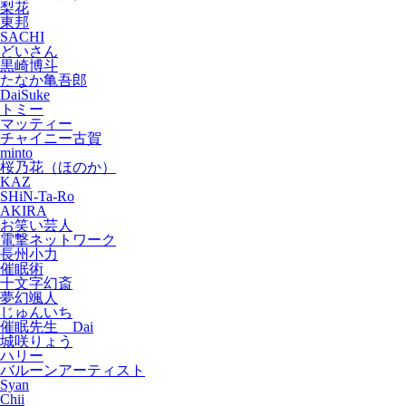
梨花
東邦
SACHI
どいさん
黒崎博斗
たなか亀吾郎
DaiSuke
トミー
マッティー
チャイニー古賀
minto
桜乃花（ほのか）
KAZ
SHiN-Ta-Ro
AKIRA
お笑い芸人
電撃ネットワーク
長州小力
催眠術
十文字幻斎
夢幻颯人
じゅんいち
催眠先生 Dai
城咲りょう
ハリー
バルーンアーティスト
Syan
Chii