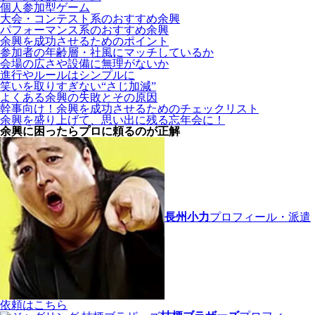
個人参加型ゲーム
大会・コンテスト系のおすすめ余興
パフォーマンス系のおすすめ余興
余興を成功させるためのポイント
参加者の年齢層・社風にマッチしているか
会場の広さや設備に無理がないか
進行やルールはシンプルに
笑いを取りすぎない“さじ加減”
よくある余興の失敗とその原因
幹事向け！余興を成功させるためのチェックリスト
余興を盛り上げて、思い出に残る忘年会に！
余興に困ったらプロに頼るのが正解
長州小力
プロフィール・派遣
依頼はこちら