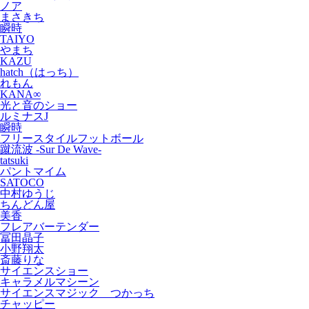
ノア
まさきち
瞬時
TAIYO
やまち
KAZU
hatch（はっち）
れもん
KANA∞
光と音のショー
ルミナスJ
瞬時
フリースタイルフットボール
蹴流波 -Sur De Wave-
tatsuki
パントマイム
SATOCO
中村ゆうじ
ちんどん屋
美香
フレアバーテンダー
冨田晶子
小野翔太
斎藤りな
サイエンスショー
キャラメルマシーン
サイエンスマジック つかっち
チャッピー