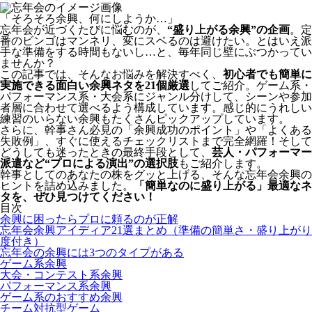
「そろそろ余興、何にしようか…」
忘年会が近づくたびに悩むのが、
“盛り上がる余興”の企画
。定
番のビンゴはマンネリ、変にスベるのは避けたい。とはいえ派
手な準備をする時間もないし…と、毎年同じ壁にぶつかってい
ませんか？
この記事では、そんなお悩みを解決すべく、
初心者でも簡単に
実施できる面白い余興ネタを21個厳選
してご紹介。ゲーム系・
パフォーマンス系・大会系にジャンル分けして、シーンや参加
者層に合わせて選べるよう構成しています。感じ的にうれしい
練習のいらない余興もたくさんピックアップしています。
さらに、幹事さん必見の「余興成功のポイント」や「よくある
失敗例」、すぐに使えるチェックリストまで完全網羅！そして
どうしても迷ったときの最終手段として、
芸人・パフォーマー
派遣など“プロによる演出”の選択肢
もご紹介します。
幹事としてのあなたの株をグッと上げる、そんな忘年会余興の
ヒントを詰め込みました。
「簡単なのに盛り上がる」最適なネ
タを、ぜひ見つけてください！
目次
余興に困ったらプロに頼るのが正解
忘年会余興アイディア21選まとめ（準備の簡単さ・盛り上がり
度付き）
忘年会の余興には3つのタイプがある
ゲーム系余興
大会・コンテスト系余興
パフォーマンス系余興
ゲーム系のおすすめ余興
チーム対抗型ゲーム