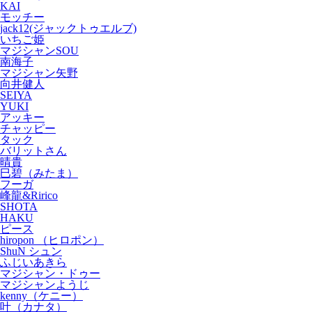
KAI
モッチー
jack12(ジャックトゥエルブ)
いちご姫
マジシャンSOU
南海子
マジシャン矢野
向井健人
SEIYA
YUKI
アッキー
チャッピー
タック
バリットさん
晴貴
巳碧（みたま）
フーガ
峰龍&Ririco
SHOTA
HAKU
ピース
hiropon （ヒロポン）
ShuN シュン
ふじいあきら
マジシャン・ドゥー
マジシャンようじ
kenny（ケニー）
叶（カナタ）