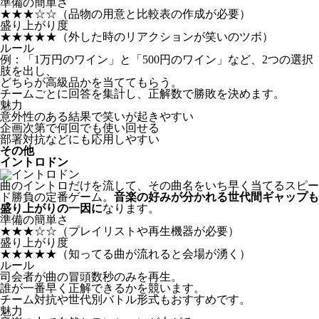
準備の簡単さ
★★★☆☆
（品物の用意と比較表の作成が必要）
盛り上がり度
★★★★★
（外した時のリアクションが笑いのツボ）
ルール
例：「1万円のワイン」と「500円のワイン」など、2つの選択
肢を出し、
どちらが高級品かを当ててもらう。
チームごとに回答を集計し、正解数で勝敗を決めます。
魅力
意外性のある結果で笑いが起きやすい
企画次第で何回でも使い回せる
部署対抗などにも応用しやすい
その他
イントロドン
曲のイントロだけを流して、その曲名をいち早く当てるスピー
ド勝負の定番ゲーム。
音楽の好みが分かれる世代間ギャップも
盛り上がりの一因に
なります。
準備の簡単さ
★★★☆☆
（プレイリストや再生機器が必要）
盛り上がり度
★★★★★
（知ってる曲が流れると会場が湧く）
ルール
司会者が曲の冒頭数秒のみを再生。
誰が一番早く正解できるかを競います。
チーム対抗や世代別バトル形式もおすすめです。
魅力