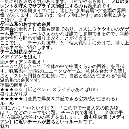
一気に引き込める力があります。自社でやるも良し、
プロのタ
レントを呼んでサプライズ演出
にするのも効果的です。
それぞれの余興タイプには、適した“参加者層”や“会場の雰囲
気”があります。次章では、タイプ別におすすめの余興21選を
ご紹介します！
ゲーム系のおすすめ余興
忘年会の余興として最も定番であり、万人にウケやすいのが
ゲ
ーム系
です。ルールさえわかれば誰でも参加できるので、年齢
層や性別を問わず盛り上がることができます。
ここでは、「チーム対抗型」と「個人戦型」に分けて、盛り上
がるネタをご紹介します。
チーム対抗型ゲーム
メディアンを狙え！
チームで話し合って「全体の中で中間くらいの回答」を目指
す、戦略系×心理戦のユニークなゲーム。意見を合わせる楽し
さと、ズレた回答が生む笑いで、自然と会話が生まれる“会場
温め系”の余興です。
準備の簡単さ
★★★☆☆
（紙とペン or スライドがあればOK）
盛り上がり度
★★★★★
（全員で爆笑＆共感できる空気感が生まれる）
ルール
1問ごとに「○○といえば？」「この中で一番人気の飲み物
は？」などのテーマを出題。 チーム内で相談し、“全体の平
均”を読みながら1つの答えを出します。
最も中央値（メディ
アン）に近いチームが勝ち
というルールです。
魅力