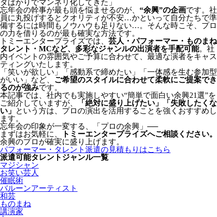
タばかりでマンネリ化してきた」
忘年会の幹事が最も頭を悩ませるのが、
“余興”の企画
です。社
員に丸投げするとクオリティが不安…かといって自分たちで準
備するには時間もノウハウも足りない…。そんな時こそ、プロ
の力を借りるのが最も確実な方法です。
トミーエンタープライズでは、
芸人・パフォーマー・ものまね
タレント・MCなど、多彩なジャンルの出演者を手配可能
。社
内イベントの雰囲気やご予算に合わせて、最適な演者をキャス
ティングいたします。
「笑いが欲しい」「感動系で締めたい」「一体感を生む参加型
がいい」など、
ご希望のスタイルに合わせて柔軟にご提案でき
るのが強み
です。
本記事では、社内でも実施しやすい“簡単で面白い余興21選”を
ご紹介していますが、
「絶対に盛り上げたい」「失敗したくな
い」
という方は、プロの演出を活用することを強くおすすめし
ます。
忘年会の印象が一変する、「プロの余興」──
まずはお気軽に、
トミーエンタープライズへご相談ください。
余興のプロが確実に盛り上げます。
パフォーマー・タレント派遣の見積もりはこちら
派遣可能タレントジャンル一覧
マジシャン
お笑い芸人
催眠術
バルーンアーティスト
和芸
ものまね
講演家