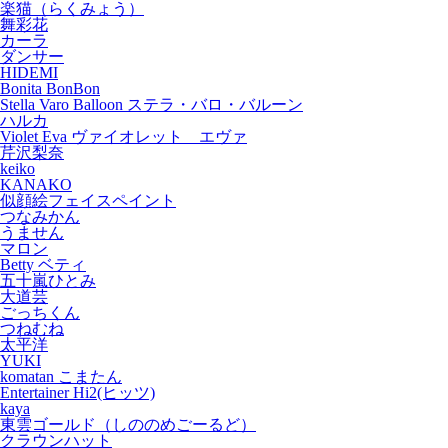
楽猫（らくみょう）
舞彩花
カーラ
ダンサー
HIDEMI
Bonita BonBon
Stella Varo Balloon ステラ・バロ・バルーン
ハルカ
Violet Eva ヴァイオレット エヴァ
芹沢梨奈
keiko
KANAKO
似顔絵フェイスペイント
つなみかん
うません
マロン
Betty ベティ
五十嵐ひとみ
大道芸
ごっちくん
つねむね
太平洋
YUKI
komatan こまたん
Entertainer Hi2(ヒッツ)
kaya
東雲ゴールド（しののめごーるど）
クラウンハット