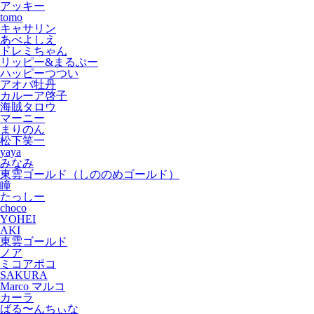
アッキー
tomo
キャサリン
あべよしえ
ドレミちゃん
リッピー&まるぷー
ハッピーつつい
アオバ牡丹
カルーア啓子
海賊タロウ
マーニー
まりのん
松下笑一
yaya
みなみ
東雲ゴールド（しののめゴールド）
瞳
たっしー
choco
YOHEI
AKI
東雲ゴールド
ノア
ミコアポコ
SAKURA
Marco マルコ
カーラ
ばる〜んちぃな