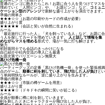
普通のビンゴに飽きたらこれ！お題に合う人を見つけてマスを
埋めていく「人間ビンゴ」や、「お題ビンゴ」など、
コミュニ
ケーション型のアレンジ
で新鮮な盛り上がりを演出できます。
準備の簡単さ
★★★☆☆
（お題の印刷やカードの作成が必要）
盛り上がり度
★★★★★
（会話と笑いが自然に生まれる）
ルール
「最近旅行に行った人」「犬を飼っている人」など、お題に合
う人を探してカードを埋めていきます。
人と話して情報を集
めながらマスを埋める
形式で、場が一気に打ち解けます。
魅力
初対面同士でも会話のきっかけになる
自己紹介や社内交流の導入にも最適
お題次第でバリエーション無限大
黒ひげ危機一発
パーティーグッズの定番「黒ひげ危機一発」を使った緊張感満
点のゲーム。
順番に剣を刺していき、飛び出した人が負け
とい
う単純明快なルールが、逆に盛り上がりを生みます。
準備の簡単さ
★★★☆☆
（市販の樽ゲームを用意）
盛り上がり度
★★★★☆
（ドキドキの瞬間に笑いが起こる）
ルール
全員が順番に樽に剣を刺していきます。
剣を刺したときにキャラクターが飛び出した人が負け。