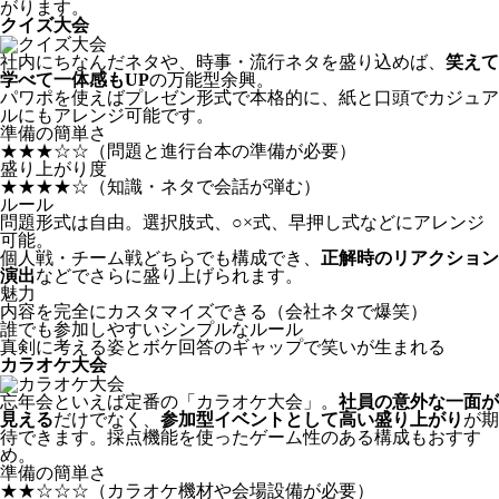
がります。
クイズ大会
社内にちなんだネタや、時事・流行ネタを盛り込めば、
笑えて
学べて一体感もUP
の万能型余興。
パワポを使えばプレゼン形式で本格的に、紙と口頭でカジュア
ルにもアレンジ可能です。
準備の簡単さ
★★★☆☆
（問題と進行台本の準備が必要）
盛り上がり度
★★★★☆
（知識・ネタで会話が弾む）
ルール
問題形式は自由。選択肢式、○×式、早押し式などにアレンジ
可能。
個人戦・チーム戦どちらでも構成でき、
正解時のリアクション
演出
などでさらに盛り上げられます。
魅力
内容を完全にカスタマイズできる（会社ネタで爆笑）
誰でも参加しやすいシンプルなルール
真剣に考える姿とボケ回答のギャップで笑いが生まれる
カラオケ大会
忘年会といえば定番の「カラオケ大会」。
社員の意外な一面が
見える
だけでなく、
参加型イベントとして高い盛り上がり
が期
待できます。採点機能を使ったゲーム性のある構成もおすす
め。
準備の簡単さ
★★☆☆☆
（カラオケ機材や会場設備が必要）