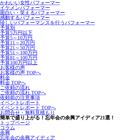
かわいい女性パフォーマー
イケメンパフォーマー
面白い・笑えるパフォーマー
感動するパフォーマー
珍しいパフォーマンスを行うパフォーマー
予算別
予算5万円以下
予算5～10万円
予算11～20万円
予算21～50万円
予算51～100万円
予算81～100万円
予算100万円以上
お客様の声
お客様の声 TOPへ
料金
料金 TOPへ
ご依頼の流れ
ご依頼の流れ TOPへ
依頼前の注意事項
イベントレポート
イベントレポート TOPへ
お問合せ・無料見積もり
簡単で盛り上がる！忘年会の余興アイディア21選！
トップページ
コラム
余興
忘年会の余興アイディア