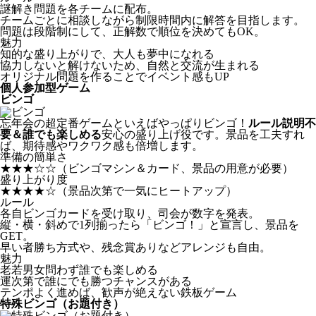
謎解き問題を各チームに配布。
チームごとに相談しながら制限時間内に解答を目指します。
問題は段階制にして、正解数で順位を決めてもOK。
魅力
知的な盛り上がりで、大人も夢中になれる
協力しないと解けないため、自然と交流が生まれる
オリジナル問題を作ることでイベント感もUP
個人参加型ゲーム
ビンゴ
忘年会の超定番ゲームといえばやっぱりビンゴ！
ルール説明不
要＆誰でも楽しめる
安心の盛り上げ役です。景品を工夫すれ
ば、期待感やワクワク感も倍増します。
準備の簡単さ
★★★☆☆
（ビンゴマシン＆カード、景品の用意が必要）
盛り上がり度
★★★★☆
（景品次第で一気にヒートアップ）
ルール
各自ビンゴカードを受け取り、司会が数字を発表。
縦・横・斜めで1列揃ったら「ビンゴ！」と宣言し、景品を
GET。
早い者勝ち方式や、残念賞ありなどアレンジも自由。
魅力
老若男女問わず誰でも楽しめる
運次第で誰にでも勝つチャンスがある
テンポよく進めば、歓声が絶えない鉄板ゲーム
特殊ビンゴ（お題付き）