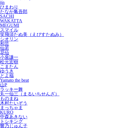
jin
ひまわり
たなか亀吾郎
SACHI
WAKATTA
MEGUMI
スマイル
笑飛須たぬ美（えびすたぬみ）
シオリン
和芸
仙若
花仙
小泉謙一
松元宏樹
こまたん
ゆうき
とよ福
Yamato the beat
山P
ラッキー舞
丸一仙三（まるいちせんざ）
ものまね
木村たいぞう
まっちゃま
KURO
中森あきない
トシキング
響乃じゅん子