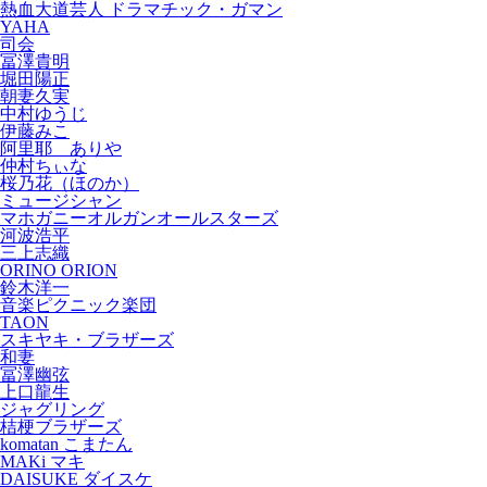
熱血大道芸人 ドラマチック・ガマン
YAHA
司会
冨澤貴明
堀田陽正
朝妻久実
中村ゆうじ
伊藤みこ
阿里耶 ありや
仲村ちぃな
桜乃花（ほのか）
ミュージシャン
マホガニーオルガンオールスターズ
河波浩平
三上志織
ORINO ORION
鈴木洋一
音楽ピクニック楽団
TAON
スキヤキ・ブラザーズ
和妻
冨澤幽弦
上口龍生
ジャグリング
桔梗ブラザーズ
komatan こまたん
MAKi マキ
DAISUKE ダイスケ