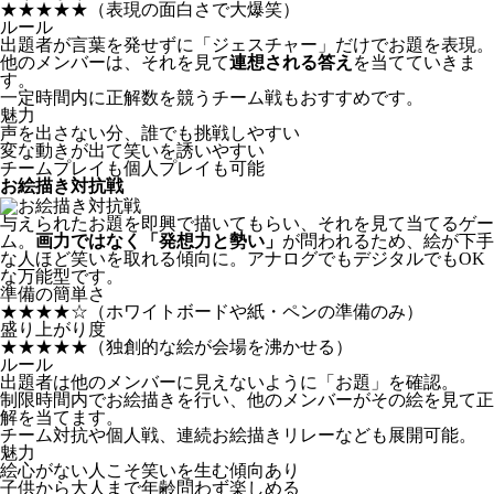
★★★★★
（表現の面白さで大爆笑）
ルール
出題者が言葉を発せずに「ジェスチャー」だけでお題を表現。
他のメンバーは、それを見て
連想される答え
を当てていきま
す。
一定時間内に正解数を競うチーム戦もおすすめです。
魅力
声を出さない分、誰でも挑戦しやすい
変な動きが出て笑いを誘いやすい
チームプレイも個人プレイも可能
お絵描き対抗戦
与えられたお題を即興で描いてもらい、それを見て当てるゲー
ム。
画力ではなく「発想力と勢い」
が問われるため、絵が下手
な人ほど笑いを取れる傾向に。アナログでもデジタルでもOK
な万能型です。
準備の簡単さ
★★★★☆
（ホワイトボードや紙・ペンの準備のみ）
盛り上がり度
★★★★★
（独創的な絵が会場を沸かせる）
ルール
出題者は他のメンバーに見えないように「お題」を確認。
制限時間内でお絵描きを行い、他のメンバーがその絵を見て正
解を当てます。
チーム対抗や個人戦、連続お絵描きリレーなども展開可能。
魅力
絵心がない人こそ笑いを生む傾向あり
子供から大人まで年齢問わず楽しめる