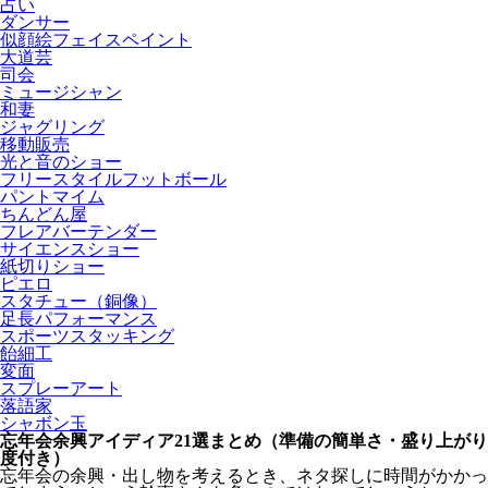
占い
ダンサー
似顔絵フェイスペイント
大道芸
司会
ミュージシャン
和妻
ジャグリング
移動販売
光と音のショー
フリースタイルフットボール
パントマイム
ちんどん屋
フレアバーテンダー
サイエンスショー
紙切りショー
ピエロ
スタチュー（銅像）
足長パフォーマンス
スポーツスタッキング
飴細工
変面
スプレーアート
落語家
シャボン玉
忘年会余興アイディア21選まとめ（準備の簡単さ・盛り上がり
度付き）
忘年会の余興・出し物を考えるとき、ネタ探しに時間がかかっ