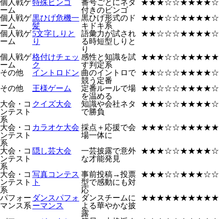
個人戦ゲ
特殊ビンゴ
番号ごとにネタ
★★★☆☆
★★★★☆
ーム
付きのビンゴ
個人戦ゲ
黒ひげ危機一
黒ひげ形式のド
★★★☆☆
★★★★☆
ーム
髪
キドキ系
個人戦ゲ
5文字しりと
語彙力が試され
★★☆☆☆
★★★★☆
ーム
り
る時短型しりと
り
個人戦ゲ
格付けチェッ
感性と知識を試
★★★☆☆
★★★★★
ーム
ク
す判定系
その他
イントロドン
曲のイントロで
★★☆☆☆
★★★★☆
競う定番
その他
王様ゲーム
定番ルールで場
★★☆☆☆
★★★★☆
を温める
大会・コ
クイズ大会
知識や会社ネタ
★★★☆☆
★★★★☆
ンテスト
で勝負
系
大会・コ
カラオケ大会
採点＋応援で会
★★★☆☆
★★★★★
ンテスト
場一体に
系
大会・コ
隠し芸大会
一芸披露で意外
★★★☆☆
★★★★☆
ンテスト
な才能発見
系
大会・コ
写真コンテス
事前投稿→投票
★★★☆☆
★★★☆☆
ンテスト
ト
型で感動にも対
系
応
パフォー
ダンスパフォ
ダンスチームに
★★★★★
★★★★★
マンス系
ーマンス
よる華やかな披
露