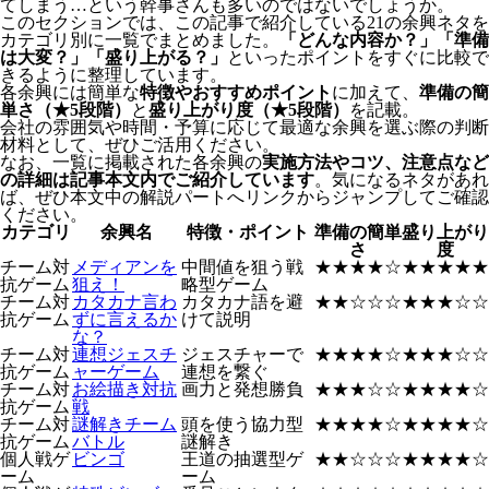
てしまう…という幹事さんも多いのではないでしょうか。
このセクションでは、この記事で紹介している21の余興ネタを
カテゴリ別に一覧でまとめました。
「どんな内容か？」「準備
は大変？」「盛り上がる？」
といったポイントをすぐに比較で
きるように整理しています。
各余興には簡単な
特徴やおすすめポイント
に加えて、
準備の簡
単さ（★5段階）
と
盛り上がり度（★5段階）
を記載。
会社の雰囲気や時間・予算に応じて最適な余興を選ぶ際の判断
材料として、ぜひご活用ください。
なお、一覧に掲載された各余興の
実施方法やコツ、注意点など
の詳細は記事本文内でご紹介しています
。気になるネタがあれ
ば、ぜひ本文中の解説パートへリンクからジャンプしてご確認
ください。
カテゴリ
余興名
特徴・ポイント
準備の簡単
盛り上がり
さ
度
チーム対
メディアンを
中間値を狙う戦
★★★★☆
★★★★★
抗ゲーム
狙え！
略型ゲーム
チーム対
カタカナ言わ
カタカナ語を避
★★☆☆☆
★★★☆☆
抗ゲーム
ずに言えるか
けて説明
な？
チーム対
連想ジェスチ
ジェスチャーで
★★★★☆
★★★☆☆
抗ゲーム
ャーゲーム
連想を繋ぐ
チーム対
お絵描き対抗
画力と発想勝負
★★★☆☆
★★★★☆
抗ゲーム
戦
チーム対
謎解きチーム
頭を使う協力型
★★★★☆
★★★★☆
抗ゲーム
バトル
謎解き
個人戦ゲ
ビンゴ
王道の抽選型ゲ
★★☆☆☆
★★★★☆
ーム
ーム