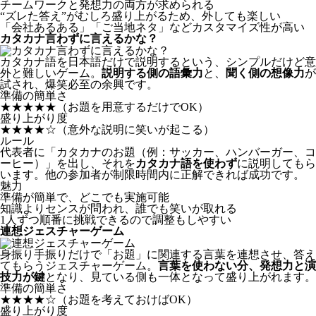
チームワークと発想力の両方が求められる
“ズレた答え”がむしろ盛り上がるため、外しても楽しい
「会社あるある」「ご当地ネタ」などカスタマイズ性が高い
カタカナ言わずに言えるかな？
カタカナ語を日本語だけで説明するという、シンプルだけど意
外と難しいゲーム。
説明する側の語彙力
と、
聞く側の想像力
が
試され、爆笑必至の余興です。
準備の簡単さ
★★★★★
（お題を用意するだけでOK）
盛り上がり度
★★★★☆
（意外な説明に笑いが起こる）
ルール
代表者に「カタカナのお題（例：サッカー、ハンバーガー、コ
ーヒー）」を出し、それを
カタカナ語を使わず
に説明してもら
います。他の参加者が制限時間内に正解できれば成功です。
魅力
準備が簡単で、どこでも実施可能
知識よりセンスが問われ、誰でも笑いが取れる
1人ずつ順番に挑戦できるので調整もしやすい
連想ジェスチャーゲーム
身振り手振りだけで「お題」に関連する言葉を連想させ、答え
てもらうジェスチャーゲーム。
言葉を使わない分、発想力と演
技力が鍵
となり、見ている側も一体となって盛り上がれます。
準備の簡単さ
★★★★☆
（お題を考えておけばOK）
盛り上がり度