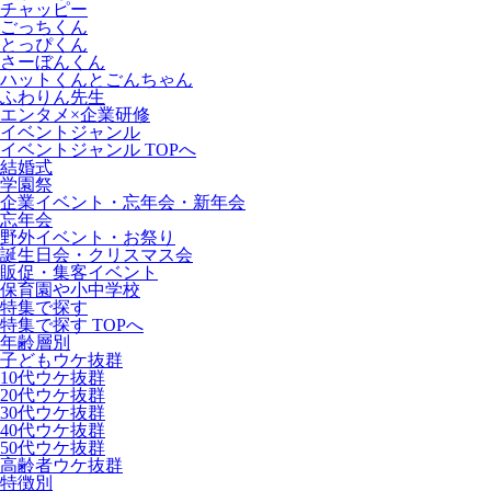
チャッピー
ごっちくん
とっぴくん
さーぼんくん
ハットくんとごんちゃん
ふわりん先生
エンタメ×企業研修
イベントジャンル
イベントジャンル TOPへ
結婚式
学園祭
企業イベント・忘年会・新年会
忘年会
野外イベント・お祭り
誕生日会・クリスマス会
販促・集客イベント
保育園や小中学校
特集で探す
特集で探す TOPへ
年齢層別
子どもウケ抜群
10代ウケ抜群
20代ウケ抜群
30代ウケ抜群
40代ウケ抜群
50代ウケ抜群
高齢者ウケ抜群
特徴別