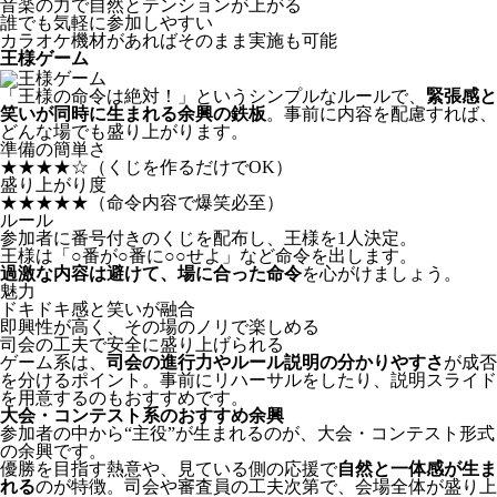
音楽の力で自然とテンションが上がる
誰でも気軽に参加しやすい
カラオケ機材があればそのまま実施も可能
王様ゲーム
「王様の命令は絶対！」というシンプルなルールで、
緊張感と
笑いが同時に生まれる余興の鉄板
。事前に内容を配慮すれば、
どんな場でも盛り上がります。
準備の簡単さ
★★★★☆
（くじを作るだけでOK）
盛り上がり度
★★★★★
（命令内容で爆笑必至）
ルール
参加者に番号付きのくじを配布し、王様を1人決定。
王様は「○番が○番に○○せよ」など命令を出します。
過激な内容は避けて、場に合った命令
を心がけましょう。
魅力
ドキドキ感と笑いが融合
即興性が高く、その場のノリで楽しめる
司会の工夫で安全に盛り上げられる
ゲーム系は、
司会の進行力やルール説明の分かりやすさ
が成否
を分けるポイント。事前にリハーサルをしたり、説明スライド
を用意するのもおすすめです。
大会・コンテスト系のおすすめ余興
参加者の中から“主役”が生まれるのが、大会・コンテスト形式
の余興です。
優勝を目指す熱意や、見ている側の応援で
自然と一体感が生ま
れる
のが特徴。司会や審査員の工夫次第で、会場全体が盛り上