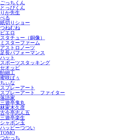
ごっちくん
とっぴくん
りか先生
ぺる
紙切りショー
つねむね
ピエロ
スタチュー（銅像）
ミスターファーム
アストロノーツ
足長パフォーマンス
ハット
スポーツスタッキング
セオッピ
飴細工
蜜咲ばぅ
ちぃな
スプレーアート
スプレーアート ファイター
落語家
三遊亭鬼丸
林家木久彦
古今亭志ん五
三遊亭楽生
シャボン玉
ハッピーつつい
TOMO
つかっち