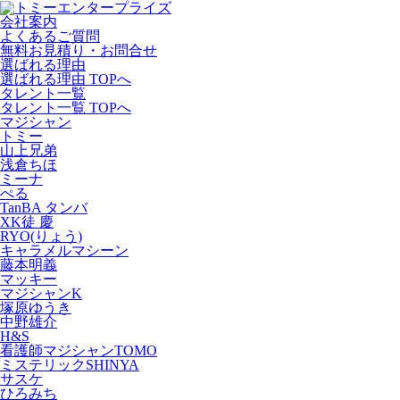
会社案内
よくあるご質問
無料お見積り・お問合せ
選ばれる理由
選ばれる理由 TOPへ
タレント一覧
タレント一覧 TOPへ
マジシャン
トミー
山上兄弟
浅倉ちほ
ミーナ
ぺる
TanBA タンバ
XK徒 慶
RYO(りょう)
キャラメルマシーン
藤本明義
マッキー
マジシャンK
塚原ゆうき
中野雄介
H&S
看護師マジシャンTOMO
ミステリックSHINYA
サスケ
ひろみち