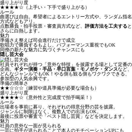
盛り上がり度
★★★★☆
（上手い・下手で盛り上がる）
ルール
曲選びは自由。希望者によるエントリー方式や、ランダム指名
方式などもアリ。
点数勝負・拍手投票・審査員方式など、
評価方法を工夫する
と
さらに白熱します。
魅力
準備さえ整えば司会進行だけで成立
歌唱力で勝負するもよし、パフォーマンス重視でもOK
同僚の新たな魅力に気づくチャンスにも
隠し芸大会
社員それぞれが持つ「意外な特技」を披露する場として定番の
企画。
ギター演奏・手品・早口言葉・モノボケ・ダンス
など、
どんなジャンルでもOK！やる側も観る側もワクワクできる、
参加型の人気余興です。
準備の簡単さ
★★☆☆☆
（練習や道具準備が必要な場合も）
盛り上がり度
★★★★☆
（意外性と完成度で拍手喝采！）
ルール
出場者を事前に募り、それぞれの得意分野の芸を披露。
ジャンルに制限はなく、複数人での出演もOK。
最後に投票や審査で「ベスト隠し芸賞」などを決定します。
魅力
社員の意外な一面が見られる
一芸に拍手が送られることで本人のモチベーションUPにも