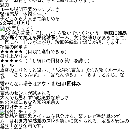
罰ゲーム付き
でやるとさらに盛り上がります。
魅力
ルール説明不要のシンプルさ
緊張感が一体感を生む
子どもから大人まで楽しめる
5文字しりとり
「5文字の言葉」でしりとりを繋いでいくという、
地味に難易
度が高くて笑える変化球系ゲーム
。文字数縛りがあることで、
一気にハードルが上がり、珍回答続出で爆笑が起こります。
準備の簡単さ
★★★★★
（口頭で進行できる）
盛り上がり度
★★★★☆
（苦し紛れの回答が笑いを誘う）
ルール
通常のしりとりと違い、「5文字の言葉」でのみ繋ぐルール。
例：「さくらんぼ」→「ぼたんゆき」→「きょうとふじ」な
ど。
繋がらない場合は
アウトまたは1回休み
。
魅力
言葉のセンスが試される
大人でも思わず悩む絶妙な難しさ
頭の体操にもなる知的系余興
格付けチェック
高級品と庶民派アイテムを見分ける、某テレビ番組風のゲー
ム。
目利き力や感覚のズレ
を笑いに変えられる、定番＆安定の
盛り上がり企画です。