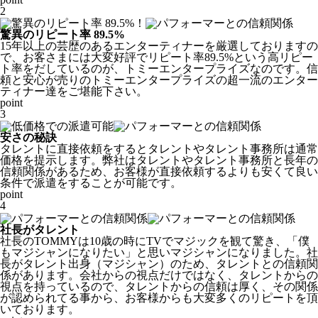
2
驚異のリピート率 89.5%
15年以上の芸歴のあるエンターティナーを厳選しておりますの
で、お客さまには大変好評でリピート率89.5%という高リピー
ト率をだしているのが、トミーエンタープライズなのです。
信
頼と安心
が売りのトミーエンタープライズの超一流のエンター
ティナー達をご堪能下さい。
point
3
安さの秘訣
タレントに直接依頼をするとタレントやタレント事務所は通常
価格を提示します。弊社はタレントやタレント事務所と長年の
信頼関係があるため、
お客様が直接依頼するよりも安くて良い
条件で派遣をすることが可能
です。
point
4
社長がタレント
社長のTOMMYは10歳の時にTVでマジックを観て驚き、「僕
もマジシャンになりたい」と思いマジシャンになりました。社
長がタレント出身（マジシャン）のため、タレントとの信頼関
係があります。会社からの視点だけではなく、
タレントからの
視点
を持っているので、タレントからの信頼は厚く、その関係
が認められてる事から、お客様からも大変多くのリピートを頂
いております。