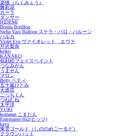
楽猫（らくみょう）
舞彩花
カーラ
ダンサー
HIDEMI
Bonita BonBon
Stella Varo Balloon ステラ・バロ・バルーン
ハルカ
Violet Eva ヴァイオレット エヴァ
芹沢梨奈
keiko
KANAKO
似顔絵フェイスペイント
つなみかん
うません
マロン
Betty ベティ
五十嵐ひとみ
大道芸
ごっちくん
つねむね
太平洋
YUKI
komatan こまたん
Entertainer Hi2(ヒッツ)
kaya
東雲ゴールド（しののめごーるど）
クラウンハット