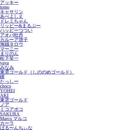
アッキー
tomo
キャサリン
あべよしえ
ドレミちゃん
リッピー&まるぷー
ハッピーつつい
アオバ牡丹
カルーア啓子
海賊タロウ
マーニー
まりのん
松下笑一
yaya
みなみ
東雲ゴールド（しののめゴールド）
瞳
たっしー
choco
YOHEI
AKI
東雲ゴールド
ノア
ミコアポコ
SAKURA
Marco マルコ
カーラ
ばる〜んちぃな