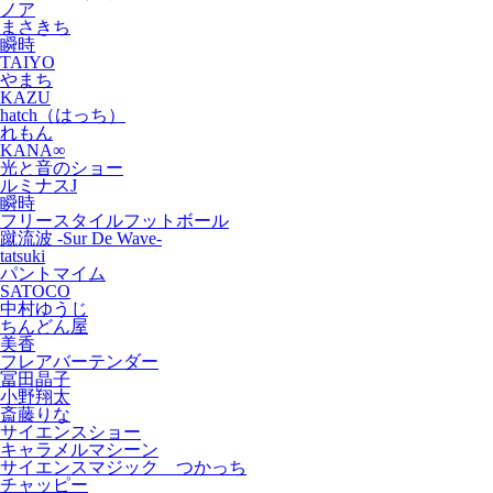
ノア
まさきち
瞬時
TAIYO
やまち
KAZU
hatch（はっち）
れもん
KANA∞
光と音のショー
ルミナスJ
瞬時
フリースタイルフットボール
蹴流波 -Sur De Wave-
tatsuki
パントマイム
SATOCO
中村ゆうじ
ちんどん屋
美香
フレアバーテンダー
冨田晶子
小野翔太
斎藤りな
サイエンスショー
キャラメルマシーン
サイエンスマジック つかっち
チャッピー