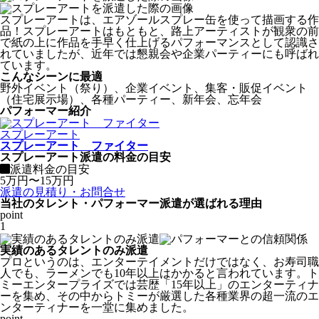
スプレーアートは、エアゾールスプレー缶を使って描画する作
品！スプレーアートはもともと、路上アーティストが観衆の前
で紙の上に作品を手早く仕上げるパフォーマンスとして認識さ
れていましたが、近年では懇親会や企業パーティーにも呼ばれ
ています。
こんなシーンに最適
野外イベント（祭り）、企業イベント、集客・販促イベント
（住宅展示場）、各種パーティー、新年会、忘年会
パフォーマー紹介
スプレーアート
スプレーアート ファイター
スプレーアート派遣の料金の目安
派遣料金の目安
5万円〜15万円
派遣の見積り・お問合せ
当社のタレント・パフォーマー派遣が選ばれる理由
point
1
実績のあるタレントのみ派遣
プロというのは、エンターテイメントだけではなく、お寿司職
人でも、ラーメンでも10年以上はかかると言われています。ト
ミーエンタープライズでは芸歴「
15年以上
」のエンターティナ
ーを集め、その中からトミーが厳選した各種業界の超一流のエ
ンターティナーを一堂に集めました。
point