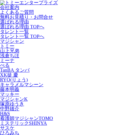
会社案内
よくあるご質問
無料お見積り・お問合せ
選ばれる理由
選ばれる理由 TOPへ
タレント一覧
タレント一覧 TOPへ
マジシャン
トミー
山上兄弟
浅倉ちほ
ミーナ
ぺる
TanBA タンバ
XK徒 慶
RYO(りょう)
キャラメルマシーン
藤本明義
マッキー
マジシャンK
塚原ゆうき
中野雄介
H&S
看護師マジシャンTOMO
ミステリックSHINYA
サスケ
ひろみち