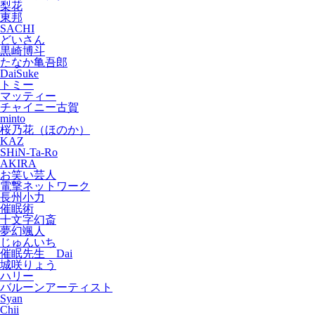
梨花
東邦
SACHI
どいさん
黒崎博斗
たなか亀吾郎
DaiSuke
トミー
マッティー
チャイニー古賀
minto
桜乃花（ほのか）
KAZ
SHiN-Ta-Ro
AKIRA
お笑い芸人
電撃ネットワーク
長州小力
催眠術
十文字幻斎
夢幻颯人
じゅんいち
催眠先生 Dai
城咲りょう
ハリー
バルーンアーティスト
Syan
Chii