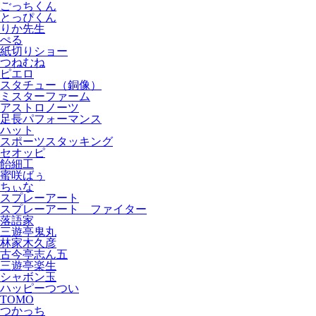
ごっちくん
とっぴくん
りか先生
ぺる
紙切りショー
つねむね
ピエロ
スタチュー（銅像）
ミスターファーム
アストロノーツ
足長パフォーマンス
ハット
スポーツスタッキング
セオッピ
飴細工
蜜咲ばぅ
ちぃな
スプレーアート
スプレーアート ファイター
落語家
三遊亭鬼丸
林家木久彦
古今亭志ん五
三遊亭楽生
シャボン玉
ハッピーつつい
TOMO
つかっち