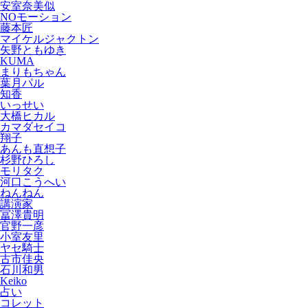
安室奈美似
NOモーション
藤本匠
マイケルジャクトン
矢野ともゆき
KUMA
まりもちゃん
葉月パル
知香
いっせい
大橋ヒカル
カマダセイコ
翔子
あんも直想子
杉野ひろし
モリタク
河口こうへい
ねんねん
講演家
冨澤貴明
官野一彦
小室友里
ヤセ騎士
古市佳央
石川和男
Keiko
占い
コレット