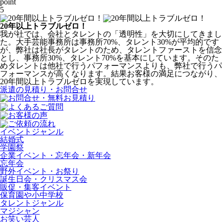
point
5
20年以上トラブルゼロ！
我が社では、会社とタレントの「透明性」を大切にしてきまし
た。
大手芸能事務所は事務所70%、タレント30%
が平均的です
が、
弊社は社長がタレント
のため、タレントファーストを信念
とし、
事務所30%、タレント70%
を基本にしています。そのた
めタレントは他社で行うパフォーマンスよりも、弊社で行うパ
フォーマンスが高くなります。結果お客様の満足につながり、
20年間以上トラブルゼロを実現しています。
派遣の見積り・お問合せ
イベントジャンル
結婚式
学園祭
企業イベント・忘年会・新年会
忘年会
野外イベント・お祭り
誕生日会・クリスマス会
販促・集客イベント
保育園や小中学校
タレントジャンル
マジシャン
お笑い芸人