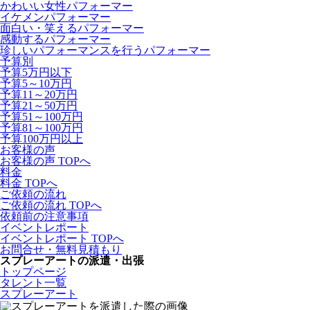
かわいい女性パフォーマー
イケメンパフォーマー
面白い・笑えるパフォーマー
感動するパフォーマー
珍しいパフォーマンスを行うパフォーマー
予算別
予算5万円以下
予算5～10万円
予算11～20万円
予算21～50万円
予算51～100万円
予算81～100万円
予算100万円以上
お客様の声
お客様の声 TOPへ
料金
料金 TOPへ
ご依頼の流れ
ご依頼の流れ TOPへ
依頼前の注意事項
イベントレポート
イベントレポート TOPへ
お問合せ・無料見積もり
スプレーアートの派遣・出張
トップページ
タレント一覧
スプレーアート