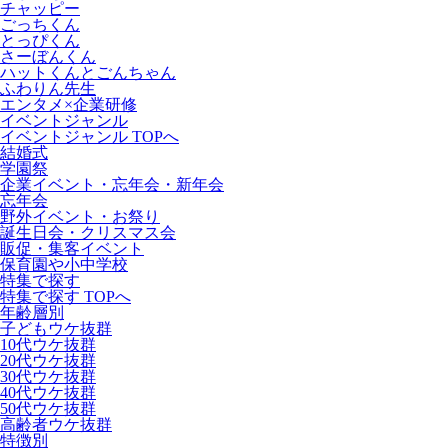
チャッピー
ごっちくん
とっぴくん
さーぼんくん
ハットくんとごんちゃん
ふわりん先生
エンタメ×企業研修
イベントジャンル
イベントジャンル TOPへ
結婚式
学園祭
企業イベント・忘年会・新年会
忘年会
野外イベント・お祭り
誕生日会・クリスマス会
販促・集客イベント
保育園や小中学校
特集で探す
特集で探す TOPへ
年齢層別
子どもウケ抜群
10代ウケ抜群
20代ウケ抜群
30代ウケ抜群
40代ウケ抜群
50代ウケ抜群
高齢者ウケ抜群
特徴別