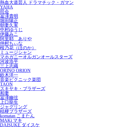
熱血大道芸人 ドラマチック・ガマン
YAHA
司会
冨澤貴明
堀田陽正
朝妻久実
中村ゆうじ
伊藤みこ
阿里耶 ありや
仲村ちぃな
桜乃花（ほのか）
ミュージシャン
マホガニーオルガンオールスターズ
河波浩平
三上志織
ORINO ORION
鈴木洋一
音楽ピクニック楽団
TAON
スキヤキ・ブラザーズ
和妻
冨澤幽弦
上口龍生
ジャグリング
桔梗ブラザーズ
komatan こまたん
MAKi マキ
DAISUKE ダイスケ