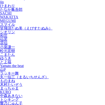
jin
ひまわり
たなか亀吾郎
SACHI
WAKATTA
MEGUMI
スマイル
笑飛須たぬ美（えびすたぬみ）
シオリン
和芸
仙若
花仙
小泉謙一
松元宏樹
こまたん
ゆうき
とよ福
Yamato the beat
山P
ラッキー舞
丸一仙三（まるいちせんざ）
ものまね
木村たいぞう
まっちゃま
KURO
中森あきない
トシキング
響乃じゅん子