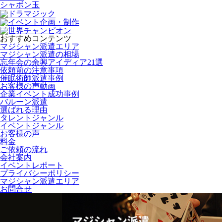
シャボン玉
おすすめコンテンツ
マジシャン派遣エリア
マジシャン派遣の相場
忘年会の余興アイディア21選
依頼前の注意事項
催眠術師派遣事例
お客様の声動画
企業イベント成功事例
バルーン派遣
選ばれる理由
タレントジャンル
イベントジャンル
お客様の声
料金
ご依頼の流れ
会社案内
イベントレポート
プライバシーポリシー
マジシャン派遣エリア
お問合せ