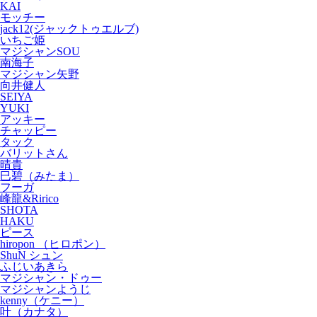
KAI
モッチー
jack12(ジャックトゥエルブ)
いちご姫
マジシャンSOU
南海子
マジシャン矢野
向井健人
SEIYA
YUKI
アッキー
チャッピー
タック
バリットさん
晴貴
巳碧（みたま）
フーガ
峰龍&Ririco
SHOTA
HAKU
ピース
hiropon （ヒロポン）
ShuN シュン
ふじいあきら
マジシャン・ドゥー
マジシャンようじ
kenny（ケニー）
叶（カナタ）