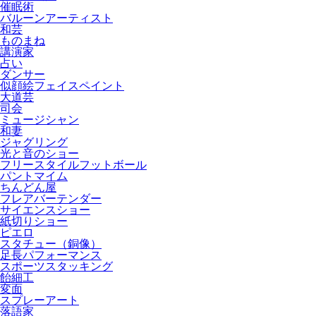
催眠術
バルーンアーティスト
和芸
ものまね
講演家
占い
ダンサー
似顔絵フェイスペイント
大道芸
司会
ミュージシャン
和妻
ジャグリング
光と音のショー
フリースタイルフットボール
パントマイム
ちんどん屋
フレアバーテンダー
サイエンスショー
紙切りショー
ピエロ
スタチュー（銅像）
足長パフォーマンス
スポーツスタッキング
飴細工
変面
スプレーアート
落語家