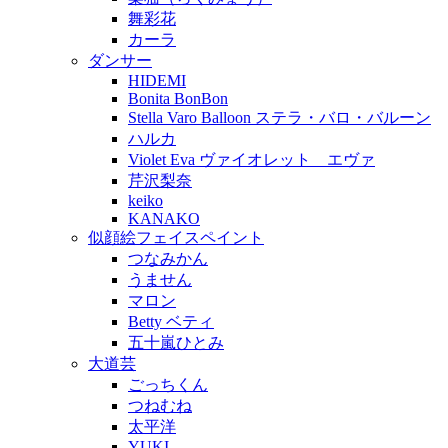
舞彩花
カーラ
ダンサー
HIDEMI
Bonita BonBon
Stella Varo Balloon ステラ・バロ・バルーン
ハルカ
Violet Eva ヴァイオレット エヴァ
芹沢梨奈
keiko
KANAKO
似顔絵フェイスペイント
つなみかん
うません
マロン
Betty ベティ
五十嵐ひとみ
大道芸
ごっちくん
つねむね
太平洋
YUKI