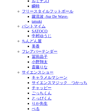
ルミナスJ
瞬時
フリースタイルフットボール
蹴流波 -Sur De Wave-
tatsuki
パントマイム
SATOCO
中村ゆうじ
ちんどん屋
美香
フレアバーテンダー
冨田晶子
小野翔太
斎藤りな
サイエンスショー
キャラメルマシーン
サイエンスマジック つかっち
チャッピー
ごっちくん
とっぴくん
りか先生
ぺる