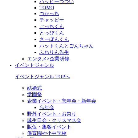
ハッピーつつい
TOMO
つかっち
チャッピー
ごっちくん
とっぴくん
さーぼんくん
ハットくんとごんちゃん
ふわりん先生
エンタメ×企業研修
イベントジャンル
イベントジャンル TOPへ
結婚式
学園祭
企業イベント・忘年会・新年会
忘年会
野外イベント・お祭り
誕生日会・クリスマス会
販促・集客イベント
保育園や小中学校