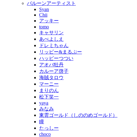
バルーンアーティスト
Syan
Chii
アッキー
tomo
キャサリン
あべよしえ
ドレミちゃん
リッピー&まるぷー
ハッピーつつい
アオバ牡丹
カルーア啓子
海賊タロウ
マーニー
まりのん
松下笑一
yaya
みなみ
東雲ゴールド（しののめゴールド）
瞳
たっしー
choco