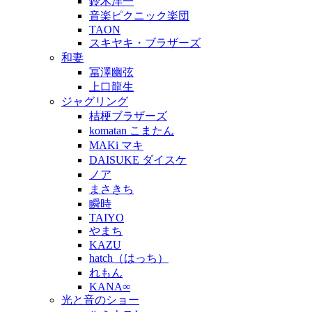
鈴木洋一
音楽ピクニック楽団
TAON
スキヤキ・ブラザーズ
和妻
冨澤幽弦
上口龍生
ジャグリング
桔梗ブラザーズ
komatan こまたん
MAKi マキ
DAISUKE ダイスケ
ノア
まさきち
瞬時
TAIYO
やまち
KAZU
hatch（はっち）
れもん
KANA∞
光と音のショー