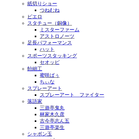
紙切りショー
つねむね
ピエロ
スタチュー（銅像）
ミスターファーム
アストロノーツ
足長パフォーマンス
ハット
スポーツスタッキング
セオッピ
飴細工
蜜咲ばぅ
ちぃな
スプレーアート
スプレーアート ファイター
落語家
三遊亭鬼丸
林家木久彦
古今亭志ん五
三遊亭楽生
シャボン玉