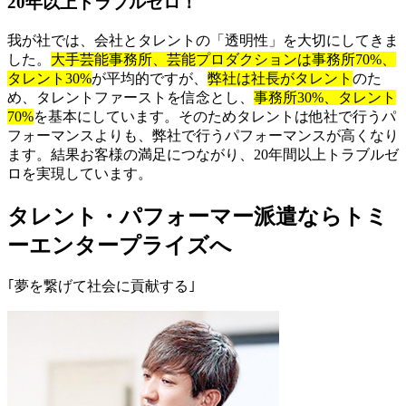
20年以上トラブルゼロ！
我が社では、会社とタレントの「透明性」を大切にしてきま
した。
大手芸能事務所、芸能プロダクションは事務所70%、
タレント30%
が平均的ですが、
弊社は社長がタレント
のた
め、タレントファーストを信念とし、
事務所30%、タレント
70%
を基本にしています。そのためタレントは他社で行うパ
フォーマンスよりも、弊社で行うパフォーマンスが高くなり
ます。結果お客様の満足につながり、20年間以上トラブルゼ
ロを実現しています。
タレント・パフォーマー派遣ならトミ
ーエンタープライズへ
｢夢を繋げて社会に貢献する｣