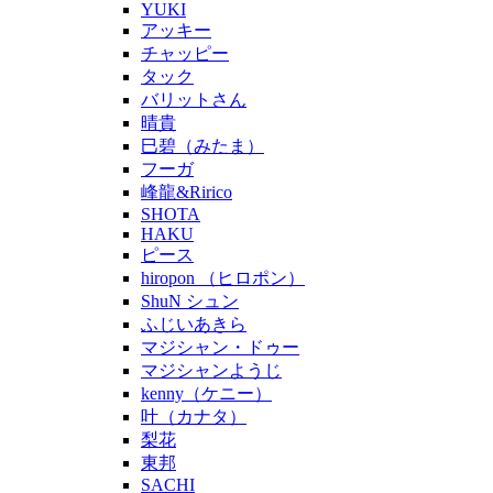
YUKI
アッキー
チャッピー
タック
バリットさん
晴貴
巳碧（みたま）
フーガ
峰龍&Ririco
SHOTA
HAKU
ピース
hiropon （ヒロポン）
ShuN シュン
ふじいあきら
マジシャン・ドゥー
マジシャンようじ
kenny（ケニー）
叶（カナタ）
梨花
東邦
SACHI