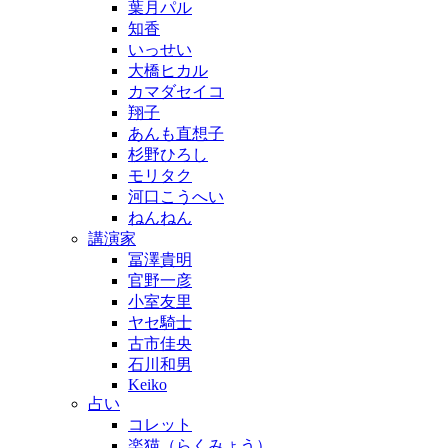
葉月パル
知香
いっせい
大橋ヒカル
カマダセイコ
翔子
あんも直想子
杉野ひろし
モリタク
河口こうへい
ねんねん
講演家
冨澤貴明
官野一彦
小室友里
ヤセ騎士
古市佳央
石川和男
Keiko
占い
コレット
楽猫（らくみょう）