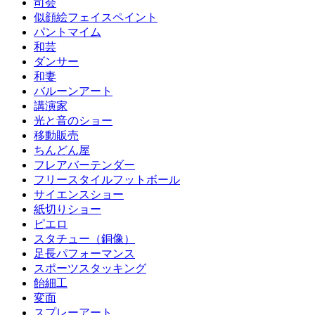
司会
似顔絵フェイスペイント
パントマイム
和芸
ダンサー
和妻
バルーンアート
講演家
光と音のショー
移動販売
ちんどん屋
フレアバーテンダー
フリースタイルフットボール
サイエンスショー
紙切りショー
ピエロ
スタチュー（銅像）
足長パフォーマンス
スポーツスタッキング
飴細工
変面
スプレーアート