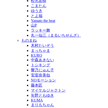
松元宏樹
こまたん
ゆうき
とよ福
Yamato the beat
山P
ラッキー舞
丸一仙三（まるいちせんざ）
ものまね
木村たいぞう
まっちゃま
KURO
中森あきない
トシキング
響乃じゅん子
安室奈美似
NOモーション
藤本匠
マイケルジャクトン
矢野ともゆき
KUMA
まりもちゃん