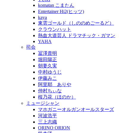
komatan こまたん
Entertainer Hi2(ヒッツ)
kaya
東雲ゴールド（しののめごーるど）
クラウンハット
熱血大道芸人 ドラマチック・ガマン
YAHA
司会
冨澤貴明
堀田陽正
朝妻久実
中村ゆうじ
伊藤みこ
阿里耶 ありや
仲村ちぃな
桜乃花（ほのか）
ミュージシャン
マホガニーオルガンオールスターズ
河波浩平
三上志織
ORINO ORION