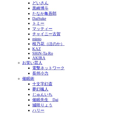
どいさん
黒崎博斗
たなか亀吾郎
DaiSuke
トミー
マッティー
チャイニー古賀
minto
桜乃花（ほのか）
KAZ
SHiN-Ta-Ro
AKIRA
お笑い芸人
電撃ネットワーク
長州小力
催眠術
十文字幻斎
夢幻颯人
じゅんいち
催眠先生 Dai
城咲りょう
ハリー