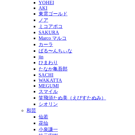
YOHEI
AKI
東雲ゴールド
ノア
ミコアポコ
SAKURA
Marco マルコ
カーラ
ばる〜んちぃな
jin
ひまわり
たなか亀吾郎
SACHI
WAKATTA
MEGUMI
スマイル
笑飛須たぬ美（えびすたぬみ）
シオリン
和芸
仙若
花仙
小泉謙一