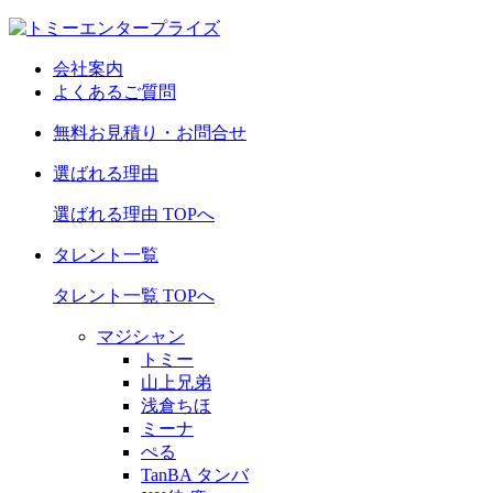
会社案内
よくあるご質問
無料お見積り・お問合せ
選ばれる理由
選ばれる理由 TOPへ
タレント一覧
タレント一覧 TOPへ
マジシャン
トミー
山上兄弟
浅倉ちほ
ミーナ
ぺる
TanBA タンバ