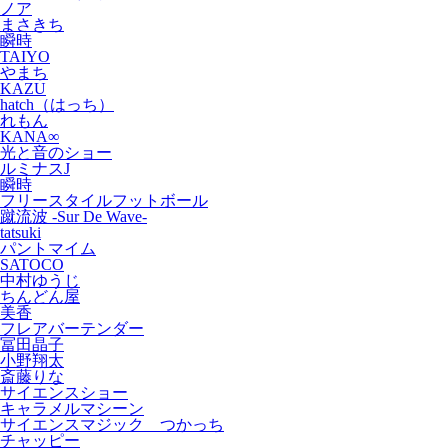
ノア
まさきち
瞬時
TAIYO
やまち
KAZU
hatch（はっち）
れもん
KANA∞
光と音のショー
ルミナスJ
瞬時
フリースタイルフットボール
蹴流波 -Sur De Wave-
tatsuki
パントマイム
SATOCO
中村ゆうじ
ちんどん屋
美香
フレアバーテンダー
冨田晶子
小野翔太
斎藤りな
サイエンスショー
キャラメルマシーン
サイエンスマジック つかっち
チャッピー