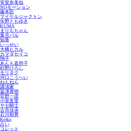
安室奈美似
NOモーション
藤本匠
マイケルジャクトン
矢野ともゆき
KUMA
まりもちゃん
葉月パル
知香
いっせい
大橋ヒカル
カマダセイコ
翔子
あんも直想子
杉野ひろし
モリタク
河口こうへい
ねんねん
講演家
冨澤貴明
官野一彦
小室友里
ヤセ騎士
古市佳央
石川和男
Keiko
占い
コレット