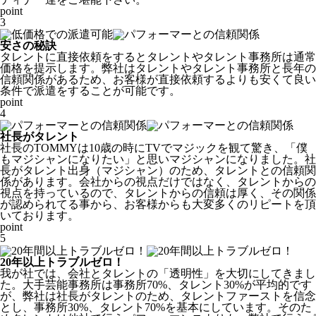
point
3
安さの秘訣
タレントに直接依頼をするとタレントやタレント事務所は通常
価格を提示します。弊社はタレントやタレント事務所と長年の
信頼関係があるため、
お客様が直接依頼するよりも安くて良い
条件で派遣をすることが可能
です。
point
4
社長がタレント
社長のTOMMYは10歳の時にTVでマジックを観て驚き、「僕
もマジシャンになりたい」と思いマジシャンになりました。社
長がタレント出身（マジシャン）のため、タレントとの信頼関
係があります。会社からの視点だけではなく、
タレントからの
視点
を持っているので、タレントからの信頼は厚く、その関係
が認められてる事から、お客様からも大変多くのリピートを頂
いております。
point
5
20年以上トラブルゼロ！
我が社では、会社とタレントの「透明性」を大切にしてきまし
た。
大手芸能事務所は事務所70%、タレント30%
が平均的です
が、
弊社は社長がタレント
のため、タレントファーストを信念
とし、
事務所30%、タレント70%
を基本にしています。そのた