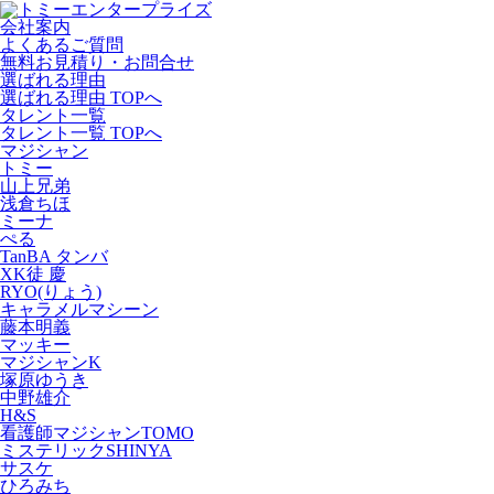
会社案内
よくあるご質問
無料お見積り・お問合せ
選ばれる理由
選ばれる理由 TOPへ
タレント一覧
タレント一覧 TOPへ
マジシャン
トミー
山上兄弟
浅倉ちほ
ミーナ
ぺる
TanBA タンバ
XK徒 慶
RYO(りょう)
キャラメルマシーン
藤本明義
マッキー
マジシャンK
塚原ゆうき
中野雄介
H&S
看護師マジシャンTOMO
ミステリックSHINYA
サスケ
ひろみち