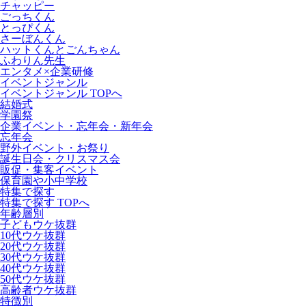
チャッピー
ごっちくん
とっぴくん
さーぼんくん
ハットくんとごんちゃん
ふわりん先生
エンタメ×企業研修
イベントジャンル
イベントジャンル TOPへ
結婚式
学園祭
企業イベント・忘年会・新年会
忘年会
野外イベント・お祭り
誕生日会・クリスマス会
販促・集客イベント
保育園や小中学校
特集で探す
特集で探す TOPへ
年齢層別
子どもウケ抜群
10代ウケ抜群
20代ウケ抜群
30代ウケ抜群
40代ウケ抜群
50代ウケ抜群
高齢者ウケ抜群
特徴別