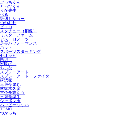
ごっちくん
とっぴくん
りか先生
ぺる
紙切りショー
つねむね
ピエロ
スタチュー（銅像）
ミスターファーム
アストロノーツ
足長パフォーマンス
ハット
スポーツスタッキング
セオッピ
飴細工
蜜咲ばぅ
ちぃな
スプレーアート
スプレーアート ファイター
落語家
三遊亭鬼丸
林家木久彦
古今亭志ん五
三遊亭楽生
シャボン玉
ハッピーつつい
TOMO
つかっち