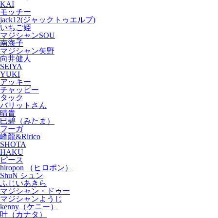
KAI
モッチー
jack12(ジャックトゥエルブ)
いちご姫
マジシャンSOU
南海子
マジシャン矢野
向井健人
SEIYA
YUKI
アッキー
チャッピー
タック
バリットさん
晴貴
巳碧（みたま）
フーガ
峰龍&Ririco
SHOTA
HAKU
ピース
hiropon （ヒロポン）
ShuN シュン
ふじいあきら
マジシャン・ドゥー
マジシャンようじ
kenny（ケニー）
叶（カナタ）