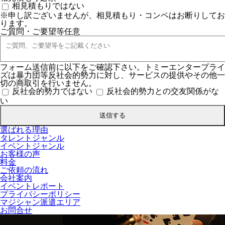
相見積もりではない
※申し訳ございませんが、相見積もり・コンペはお断りしてお
ります。
ご質問・ご要望等
任意
フォーム送信前に以下をご確認下さい。トミーエンタープライ
ズは暴力団等反社会的勢力に対し、サービスの提供やその他一
切の商取引を行いません。
反社会的勢力ではない
反社会的勢力との交友関係がな
い
選ばれる理由
タレントジャンル
イベントジャンル
お客様の声
料金
ご依頼の流れ
会社案内
イベントレポート
プライバシーポリシー
マジシャン派遣エリア
お問合せ