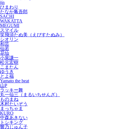
jin
ひまわり
たなか亀吾郎
SACHI
WAKATTA
MEGUMI
スマイル
笑飛須たぬ美（えびすたぬみ）
シオリン
和芸
仙若
花仙
小泉謙一
松元宏樹
こまたん
ゆうき
とよ福
Yamato the beat
山P
ラッキー舞
丸一仙三（まるいちせんざ）
ものまね
木村たいぞう
まっちゃま
KURO
中森あきない
トシキング
響乃じゅん子