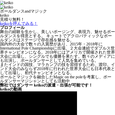
ポールダンスandマジック
keiko
見積り無料！
keikoを呼んでみる！
プロフィール
舞台の経験を生かし、美しいポージング、表現力、魅せるポー
ルダンスを得意とする。 キュートでアクロバティックなポー
ルダンスはステージで存在感を魅せる。
国内外の大会で数々の入賞歴があり、2015年・2018年に
International Pole Championshipに出場。２大会連続でダブルス世
界チャンピオンになる。2018年にはアメリカで開催された世界
大会に出場し、シングルでも優勝を果たす。数々のメディアに
も出演し、ポールダンサーとして人気を集めている。
またインドの国技、マラカンブの技を習得するため、渡印。イ
ンド大会のみならず2018年に行われた世界大会にも日本代表と
して出場し、初代チャンピオンとなる。
ポールとマジックを融合したMagic on the poleを考案し、ポー
ルダンサーマジシャンとしても活動中
弊社ではダンサー keikoの派遣・出張が可能です！
keikoの動画