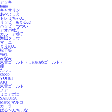
アッキー
tomo
キャサリン
あべよしえ
ドレミちゃん
リッピー&まるぷー
ハッピーつつい
アオバ牡丹
カルーア啓子
海賊タロウ
マーニー
まりのん
松下笑一
yaya
みなみ
東雲ゴールド（しののめゴールド）
瞳
たっしー
choco
YOHEI
AKI
東雲ゴールド
ノア
ミコアポコ
SAKURA
Marco マルコ
カーラ
ばる〜んちぃな