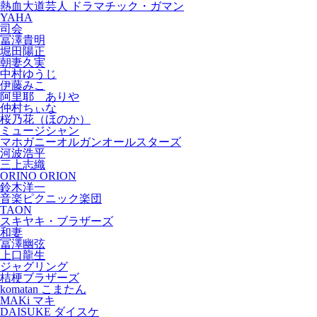
熱血大道芸人 ドラマチック・ガマン
YAHA
司会
冨澤貴明
堀田陽正
朝妻久実
中村ゆうじ
伊藤みこ
阿里耶 ありや
仲村ちぃな
桜乃花（ほのか）
ミュージシャン
マホガニーオルガンオールスターズ
河波浩平
三上志織
ORINO ORION
鈴木洋一
音楽ピクニック楽団
TAON
スキヤキ・ブラザーズ
和妻
冨澤幽弦
上口龍生
ジャグリング
桔梗ブラザーズ
komatan こまたん
MAKi マキ
DAISUKE ダイスケ