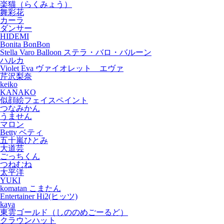
楽猫（らくみょう）
舞彩花
カーラ
ダンサー
HIDEMI
Bonita BonBon
Stella Varo Balloon ステラ・バロ・バルーン
ハルカ
Violet Eva ヴァイオレット エヴァ
芹沢梨奈
keiko
KANAKO
似顔絵フェイスペイント
つなみかん
うません
マロン
Betty ベティ
五十嵐ひとみ
大道芸
ごっちくん
つねむね
太平洋
YUKI
komatan こまたん
Entertainer Hi2(ヒッツ)
kaya
東雲ゴールド（しののめごーるど）
クラウンハット