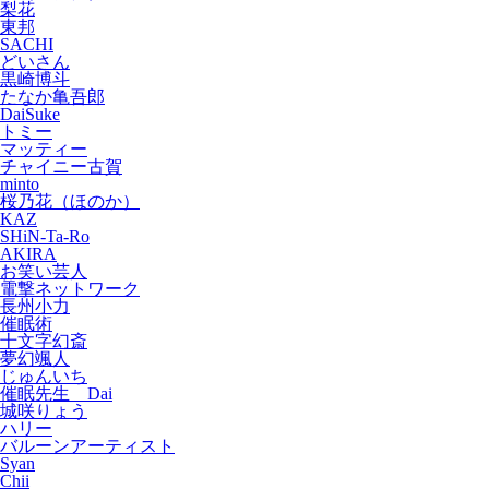
梨花
東邦
SACHI
どいさん
黒崎博斗
たなか亀吾郎
DaiSuke
トミー
マッティー
チャイニー古賀
minto
桜乃花（ほのか）
KAZ
SHiN-Ta-Ro
AKIRA
お笑い芸人
電撃ネットワーク
長州小力
催眠術
十文字幻斎
夢幻颯人
じゅんいち
催眠先生 Dai
城咲りょう
ハリー
バルーンアーティスト
Syan
Chii