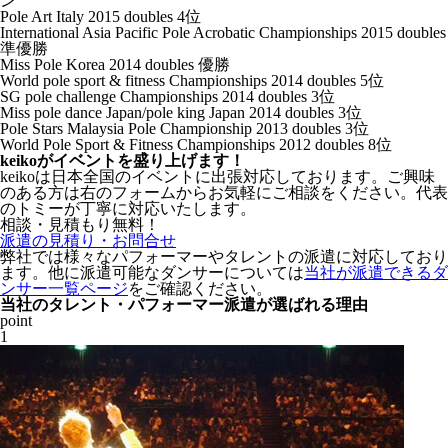
ン
Pole Art Italy 2015 doubles 4位
International Asia Pacific Pole Acrobatic Championships 2015 doubles
準優勝
Miss Pole Korea 2014 doubles 優勝
World pole sport & fitness Championships 2014 doubles 5位
SG pole challenge Championships 2014 doubles 3位
Miss pole dance Japan/pole king Japan 2014 doubles 3位
Pole Stars Malaysia Pole Championship 2013 doubles 3位
World Pole Sport & Fitness Championships 2012 doubles 8位
keikoがイベントを盛り上げます！
keikoは日本全国のイベントに出張対応しております。ご興味
のある方は
右の
フォームからお気軽にご相談をください。代表
のトミーが丁寧に対応いたします。
相談・見積もり無料！
派遣の見積り・お問合せ
弊社では様々なパフォーマーやタレントの派遣に対応しており
ます。他に派遣可能なダンサーについては
当社が派遣できるダ
ンサー一覧ページ
をご確認ください。
当社のタレント・パフォーマー派遣が選ばれる理由
point
1