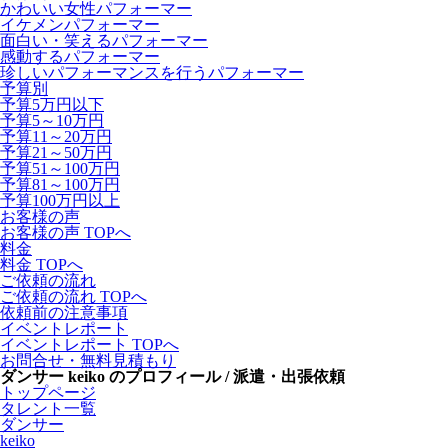
かわいい女性パフォーマー
イケメンパフォーマー
面白い・笑えるパフォーマー
感動するパフォーマー
珍しいパフォーマンスを行うパフォーマー
予算別
予算5万円以下
予算5～10万円
予算11～20万円
予算21～50万円
予算51～100万円
予算81～100万円
予算100万円以上
お客様の声
お客様の声 TOPへ
料金
料金 TOPへ
ご依頼の流れ
ご依頼の流れ TOPへ
依頼前の注意事項
イベントレポート
イベントレポート TOPへ
お問合せ・無料見積もり
ダンサー keiko のプロフィール / 派遣・出張依頼
トップページ
タレント一覧
ダンサー
keiko