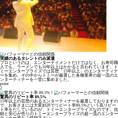
実績のあるタレントのみ派遣
プロというのは、エンターテイメントだけではなく、お寿司職
人でも、ラーメンでも10年以上はかかると言われています。ト
ミーエンタープライズでは芸歴「
15年以上
」のエンターティナ
ーを集め、その中からトミーが厳選した各種業界の超一流のエ
ンターティナーを一堂に集めました。
point
2
驚異のリピート率 89.5%
15年以上の芸歴のあるエンターティナーを厳選しておりますの
で、お客さまには大変好評でリピート率89.5%という高リピー
ト率をだしているのが、トミーエンタープライズなのです。
信
頼と安心
が売りのトミーエンタープライズの超一流のエンター
ティナー達をご堪能下さい。