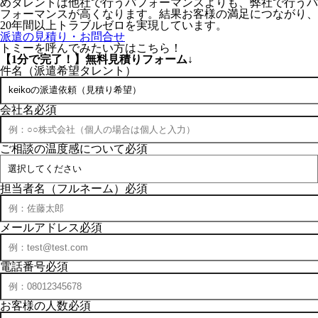
めタレントは他社で行うパフォーマンスよりも、弊社で行うパ
フォーマンスが高くなります。結果お客様の満足につながり、
20年間以上トラブルゼロを実現しています。
派遣の見積り・お問合せ
トミーを呼んでみたい方はこちら！
【1分で完了！】
無料見積りフォーム↓
件名（派遣希望タレント）
会社名
必須
ご相談の温度感について
必須
担当者名（フルネーム）
必須
メールアドレス
必須
電話番号
必須
お客様の人数
必須