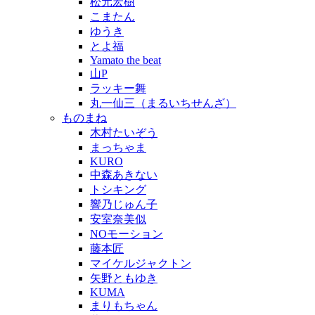
松元宏樹
こまたん
ゆうき
とよ福
Yamato the beat
山P
ラッキー舞
丸一仙三（まるいちせんざ）
ものまね
木村たいぞう
まっちゃま
KURO
中森あきない
トシキング
響乃じゅん子
安室奈美似
NOモーション
藤本匠
マイケルジャクトン
矢野ともゆき
KUMA
まりもちゃん