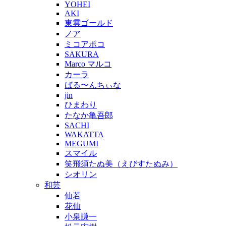
YOHEI
AKI
東雲ゴールド
ノア
ミコアポコ
SAKURA
Marco マルコ
カーラ
ばる〜んちぃな
jin
ひまわり
たなか亀吾郎
SACHI
WAKATTA
MEGUMI
スマイル
笑飛須たぬ美（えびすたぬみ）
シオリン
和芸
仙若
花仙
小泉謙一