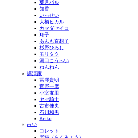
葉月パル
知香
いっせい
大橋ヒカル
カマダセイコ
翔子
あんも直想子
杉野ひろし
モリタク
河口こうへい
ねんねん
講演家
冨澤貴明
官野一彦
小室友里
ヤセ騎士
古市佳央
石川和男
Keiko
占い
コレット
楽猫（らくみょう）