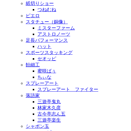
紙切りショー
つねむね
ピエロ
スタチュー（銅像）
ミスターファーム
アストロノーツ
足長パフォーマンス
ハット
スポーツスタッキング
セオッピ
飴細工
蜜咲ばぅ
ちぃな
スプレーアート
スプレーアート ファイター
落語家
三遊亭鬼丸
林家木久彦
古今亭志ん五
三遊亭楽生
シャボン玉