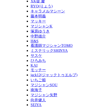
XK徒 慶
RYO(りょう)
キャラメルマシーン
藤本明義
マッキー
マジシャンK
塚原ゆうき
中野雄介
H&S
看護師マジシャンTOMO
ミステリックSHINYA
サスケ
ひろみち
KAI
モッチー
jack12(ジャックトゥエルブ)
いちご姫
マジシャンSOU
南海子
マジシャン矢野
向井健人
SEIYA