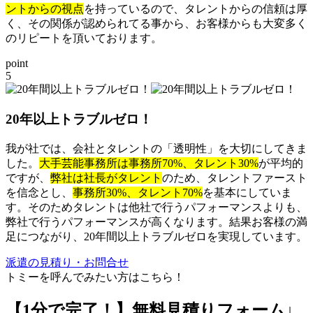
ントからの視点
を持っているので、タレントからの信頼は厚
く、その関係が認められてる事から、お客様からも大変多く
のリピートを頂いております。
point
5
20年以上トラブルゼロ！
我が社では、会社とタレントの「透明性」を大切にしてきま
した。
大手芸能事務所は事務所70%、タレント30%
が平均的
ですが、
弊社は社長がタレント
のため、タレントファースト
を信念とし、
事務所30%、タレント70%
を基本にしていま
す。そのためタレントは他社で行うパフォーマンスよりも、
弊社で行うパフォーマンスが高くなります。結果お客様の満
足につながり、20年間以上トラブルゼロを実現しています。
派遣の見積り・お問合せ
トミーを呼んでみたい方はこちら！
【1分で完了！】
無料見積りフォーム↓