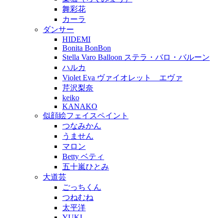
舞彩花
カーラ
ダンサー
HIDEMI
Bonita BonBon
Stella Varo Balloon ステラ・バロ・バルーン
ハルカ
Violet Eva ヴァイオレット エヴァ
芹沢梨奈
keiko
KANAKO
似顔絵フェイスペイント
つなみかん
うません
マロン
Betty ベティ
五十嵐ひとみ
大道芸
ごっちくん
つねむね
太平洋
YUKI