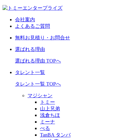
会社案内
よくあるご質問
無料お見積り・お問合せ
選ばれる理由
選ばれる理由 TOPへ
タレント一覧
タレント一覧 TOPへ
マジシャン
トミー
山上兄弟
浅倉ちほ
ミーナ
ぺる
TanBA タンバ