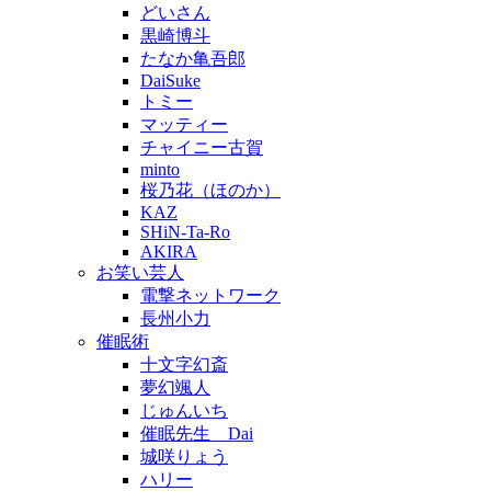
どいさん
黒崎博斗
たなか亀吾郎
DaiSuke
トミー
マッティー
チャイニー古賀
minto
桜乃花（ほのか）
KAZ
SHiN-Ta-Ro
AKIRA
お笑い芸人
電撃ネットワーク
長州小力
催眠術
十文字幻斎
夢幻颯人
じゅんいち
催眠先生 Dai
城咲りょう
ハリー