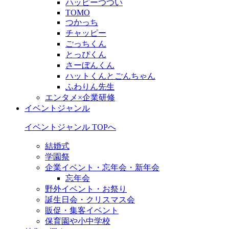
ハッピーつつい
TOMO
つかっち
チャッピー
ごっちくん
とっぴくん
さーぼんくん
ハットくんとごんちゃん
ふわりん先生
エンタメ×企業研修
イベントジャンル
イベントジャンル TOPへ
結婚式
学園祭
企業イベント・忘年会・新年会
忘年会
野外イベント・お祭り
誕生日会・クリスマス会
販促・集客イベント
保育園や小中学校