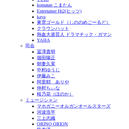
komatan こまたん
Entertainer Hi2(ヒッツ)
kaya
東雲ゴールド（しののめごーるど）
クラウンハット
熱血大道芸人 ドラマチック・ガマン
YAHA
司会
冨澤貴明
堀田陽正
朝妻久実
中村ゆうじ
伊藤みこ
阿里耶 ありや
仲村ちぃな
桜乃花（ほのか）
ミュージシャン
マホガニーオルガンオールスターズ
河波浩平
三上志織
ORINO ORION