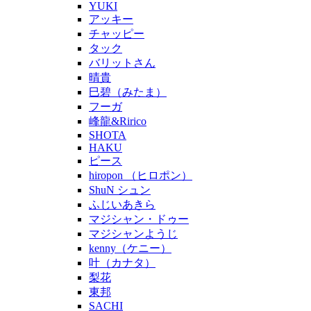
YUKI
アッキー
チャッピー
タック
バリットさん
晴貴
巳碧（みたま）
フーガ
峰龍&Ririco
SHOTA
HAKU
ピース
hiropon （ヒロポン）
ShuN シュン
ふじいあきら
マジシャン・ドゥー
マジシャンようじ
kenny（ケニー）
叶（カナタ）
梨花
東邦
SACHI