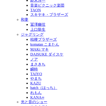
鈴木洋一
音楽ピクニック楽団
TAON
スキヤキ・ブラザーズ
和妻
冨澤幽弦
上口龍生
ジャグリング
桔梗ブラザーズ
komatan こまたん
MAKi マキ
DAISUKE ダイスケ
ノア
まさきち
瞬時
TAIYO
やまち
KAZU
hatch（はっち）
れもん
KANA∞
光と音のショー