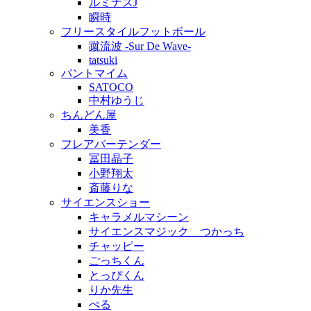
ルミナスJ
瞬時
フリースタイルフットボール
蹴流波 -Sur De Wave-
tatsuki
パントマイム
SATOCO
中村ゆうじ
ちんどん屋
美香
フレアバーテンダー
冨田晶子
小野翔太
斎藤りな
サイエンスショー
キャラメルマシーン
サイエンスマジック つかっち
チャッピー
ごっちくん
とっぴくん
りか先生
ぺる