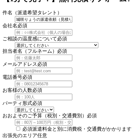
件名（派遣希望タレント）
会社名
必須
ご相談の温度感について
必須
担当者名（フルネーム）
必須
メールアドレス
必須
電話番号
必須
お客様の人数
必須
パーティ形式
必須
おおよそのご予算（税別・交通費別）
必須
必須
派遣料金と別に消費税・交通費がかかります
出張先のエリア
任意