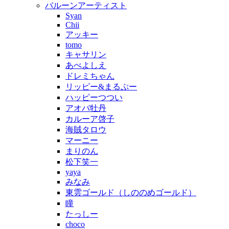
バルーンアーティスト
Syan
Chii
アッキー
tomo
キャサリン
あべよしえ
ドレミちゃん
リッピー&まるぷー
ハッピーつつい
アオバ牡丹
カルーア啓子
海賊タロウ
マーニー
まりのん
松下笑一
yaya
みなみ
東雲ゴールド（しののめゴールド）
瞳
たっしー
choco