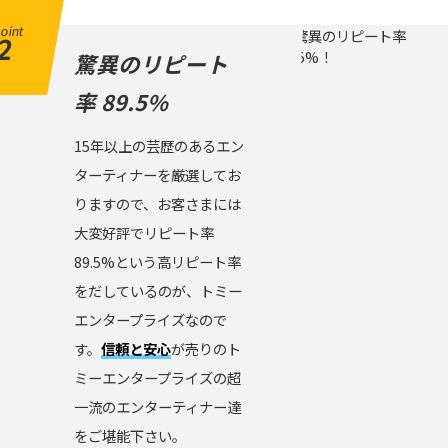
oint
2
驚異のリピート
率 89.5%
15年以上の芸歴のあるエン
ターティナーを厳選してお
りますので、お客さまには
大変好評でリピート率
89.5%という高リピート率
をだしているのが、トミー
エンタープライズなので
す。
信頼と安心
が売りのト
ミーエンタープライズの超
一流のエンターティナー達
をご堪能下さい。