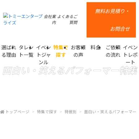
無料お見積り・
会社案
よくあるご
内
質問
お問合せ
選ばれ
タレン
イベン
特集で
お客様
料金
ご依頼
イベン
る理由
ト一覧
トジャ
探す
の声
の流れ
トレポ
ンル
ート
面白い・笑えるパフォーマー特集
トップページ
特集で探す
特徴別
面白い・笑えるパフォーマー