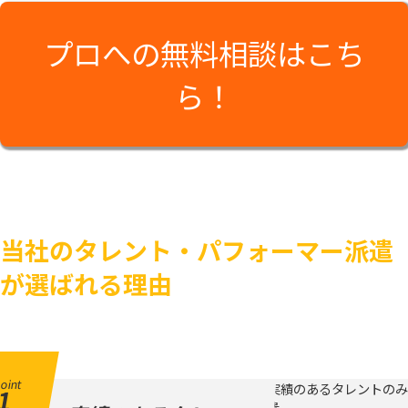
プロへの無料相談はこち
ら！
当社のタレント・パフォーマー派遣
が選ばれる理由
oint
1