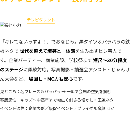
テレビタレント
長州小力
「キレてないっすよ！」でおなじみ。黒タイツ＆パラパラの鉄
板ネタで
世代を超えて爆笑と一体感
を生み出すピン芸人で
す。企業パーティー、商業施設、学校祭まで
短尺〜30分程度
のステージ
に柔軟対応。写真撮影・抽選会アシスト・じゃんけ
ん大会など、
場回し・MC力も安心
です。
見どころ：名フレーズ＆パラパラ → 一瞬で会場の空気を掴む
客層適性：キッズ〜中高年まで幅広く刺さる懐かし×王道ネタ
イベント適性：企業表彰／販促イベント／ブライダル余興 ほか