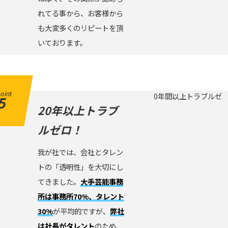
れてる事から、お客様から
も大変多くのリピートを頂
いております。
oint
5
20年以上トラブ
ルゼロ！
我が社では、会社とタレン
トの「透明性」を大切にし
てきました。
大手芸能事務
所は事務所70%、タレント
30%
が平均的ですが、
弊社
は社長がタレント
のため、