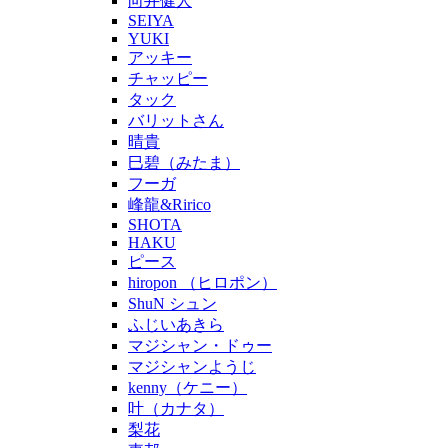
向井健人
SEIYA
YUKI
アッキー
チャッピー
タック
バリットさん
晴貴
巳碧（みたま）
フーガ
峰龍&Ririco
SHOTA
HAKU
ピース
hiropon （ヒロポン）
ShuN シュン
ふじいあきら
マジシャン・ドゥー
マジシャンようじ
kenny（ケニー）
叶（カナタ）
梨花