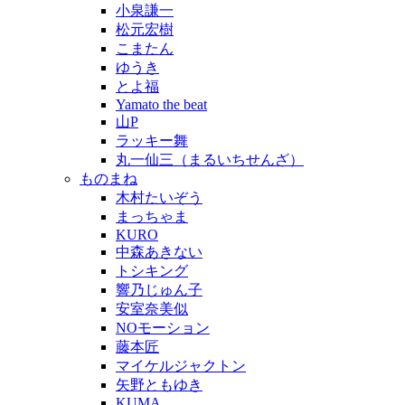
小泉謙一
松元宏樹
こまたん
ゆうき
とよ福
Yamato the beat
山P
ラッキー舞
丸一仙三（まるいちせんざ）
ものまね
木村たいぞう
まっちゃま
KURO
中森あきない
トシキング
響乃じゅん子
安室奈美似
NOモーション
藤本匠
マイケルジャクトン
矢野ともゆき
KUMA