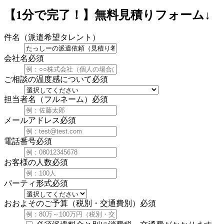
【1分で完了！】
無料見積りフォーム↓
件名（派遣希望タレント）
会社名
必須
ご相談の温度感について
必須
担当者名（フルネーム）
必須
メールアドレス
必須
電話番号
必須
お客様の人数
必須
パーティ形式
必須
おおよそのご予算（税別・交通費別）
必須