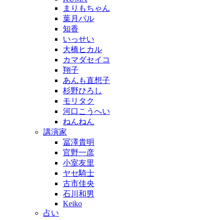
まりもちゃん
葉月パル
知香
いっせい
大橋ヒカル
カマダセイコ
翔子
あんも直想子
杉野ひろし
モリタク
河口こうへい
ねんねん
講演家
冨澤貴明
官野一彦
小室友里
ヤセ騎士
古市佳央
石川和男
Keiko
占い