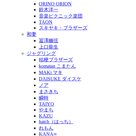
ORINO ORION
鈴木洋一
音楽ピクニック楽団
TAON
スキヤキ・ブラザーズ
和妻
冨澤幽弦
上口龍生
ジャグリング
桔梗ブラザーズ
komatan こまたん
MAKi マキ
DAISUKE ダイスケ
ノア
まさきち
瞬時
TAIYO
やまち
KAZU
hatch（はっち）
れもん
KANA∞