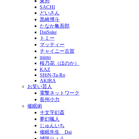
東邦
SACHI
どいさん
黒崎博斗
たなか亀吾郎
DaiSuke
トミー
マッティー
チャイニー古賀
minto
桜乃花（ほのか）
KAZ
SHiN-Ta-Ro
AKIRA
お笑い芸人
電撃ネットワーク
長州小力
催眠術
十文字幻斎
夢幻颯人
じゅんいち
催眠先生 Dai
城咲りょう