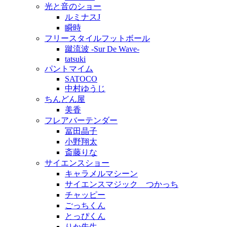
光と音のショー
ルミナスJ
瞬時
フリースタイルフットボール
蹴流波 -Sur De Wave-
tatsuki
パントマイム
SATOCO
中村ゆうじ
ちんどん屋
美香
フレアバーテンダー
冨田晶子
小野翔太
斎藤りな
サイエンスショー
キャラメルマシーン
サイエンスマジック つかっち
チャッピー
ごっちくん
とっぴくん
りか先生