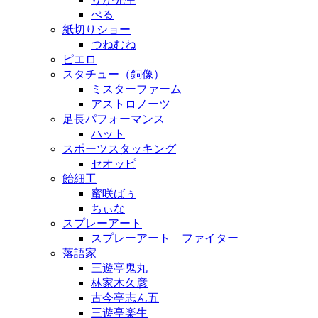
ぺる
紙切りショー
つねむね
ピエロ
スタチュー（銅像）
ミスターファーム
アストロノーツ
足長パフォーマンス
ハット
スポーツスタッキング
セオッピ
飴細工
蜜咲ばぅ
ちぃな
スプレーアート
スプレーアート ファイター
落語家
三遊亭鬼丸
林家木久彦
古今亭志ん五
三遊亭楽生