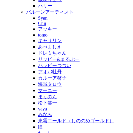
ハリー
バルーンアーティスト
Syan
Chii
アッキー
tomo
キャサリン
あべよしえ
ドレミちゃん
リッピー&まるぷー
ハッピーつつい
アオバ牡丹
カルーア啓子
海賊タロウ
マーニー
まりのん
松下笑一
yaya
みなみ
東雲ゴールド（しののめゴールド）
瞳