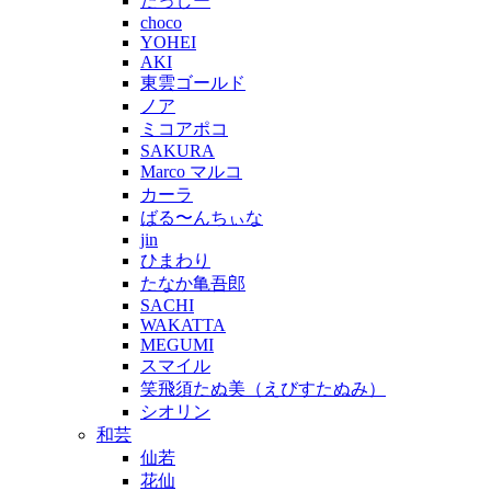
たっしー
choco
YOHEI
AKI
東雲ゴールド
ノア
ミコアポコ
SAKURA
Marco マルコ
カーラ
ばる〜んちぃな
jin
ひまわり
たなか亀吾郎
SACHI
WAKATTA
MEGUMI
スマイル
笑飛須たぬ美（えびすたぬみ）
シオリン
和芸
仙若
花仙