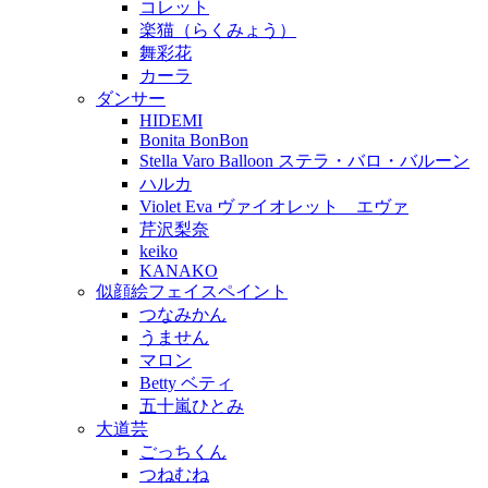
コレット
楽猫（らくみょう）
舞彩花
カーラ
ダンサー
HIDEMI
Bonita BonBon
Stella Varo Balloon ステラ・バロ・バルーン
ハルカ
Violet Eva ヴァイオレット エヴァ
芹沢梨奈
keiko
KANAKO
似顔絵フェイスペイント
つなみかん
うません
マロン
Betty ベティ
五十嵐ひとみ
大道芸
ごっちくん
つねむね