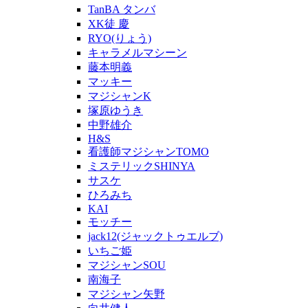
TanBA タンバ
XK徒 慶
RYO(りょう)
キャラメルマシーン
藤本明義
マッキー
マジシャンK
塚原ゆうき
中野雄介
H&S
看護師マジシャンTOMO
ミステリックSHINYA
サスケ
ひろみち
KAI
モッチー
jack12(ジャックトゥエルブ)
いちご姫
マジシャンSOU
南海子
マジシャン矢野