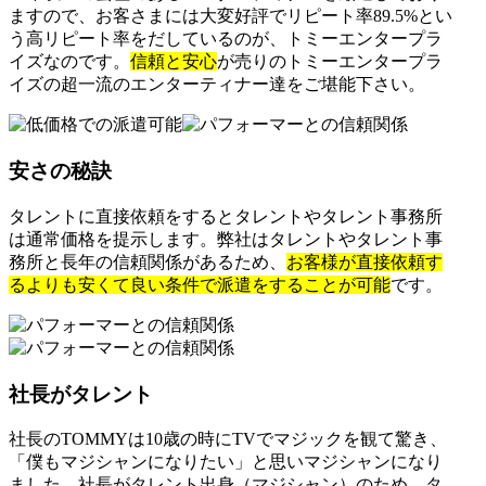
ますので、お客さまには大変好評でリピート率89.5%とい
う高リピート率をだしているのが、トミーエンタープラ
イズなのです。
信頼と安心
が売りのトミーエンタープラ
イズの超一流のエンターティナー達をご堪能下さい。
安さの秘訣
タレントに直接依頼をするとタレントやタレント事務所
は通常価格を提示します。弊社はタレントやタレント事
務所と長年の信頼関係があるため、
お客様が直接依頼す
るよりも安くて良い条件で派遣をすることが可能
です。
社長がタレント
社長のTOMMYは10歳の時にTVでマジックを観て驚き、
「僕もマジシャンになりたい」と思いマジシャンになり
ました。社長がタレント出身（マジシャン）のため、タ