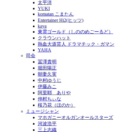
太平洋
YUKI
komatan こまたん
Entertainer Hi2(ヒッツ)
kaya
東雲ゴールド（しののめごーるど）
クラウンハット
熱血大道芸人 ドラマチック・ガマン
YAHA
司会
冨澤貴明
堀田陽正
朝妻久実
中村ゆうじ
伊藤みこ
阿里耶 ありや
仲村ちぃな
桜乃花（ほのか）
ミュージシャン
マホガニーオルガンオールスターズ
河波浩平
三上志織