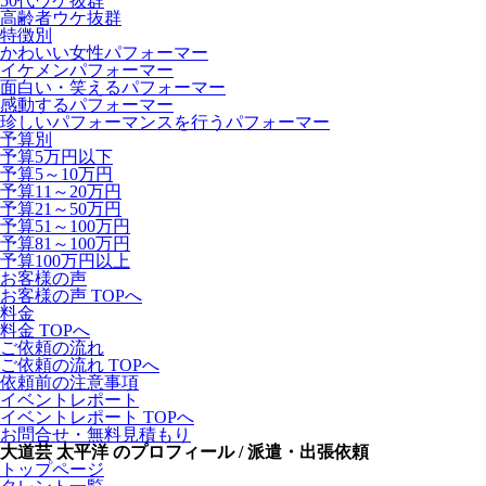
50代ウケ抜群
高齢者ウケ抜群
特徴別
かわいい女性パフォーマー
イケメンパフォーマー
面白い・笑えるパフォーマー
感動するパフォーマー
珍しいパフォーマンスを行うパフォーマー
予算別
予算5万円以下
予算5～10万円
予算11～20万円
予算21～50万円
予算51～100万円
予算81～100万円
予算100万円以上
お客様の声
お客様の声 TOPへ
料金
料金 TOPへ
ご依頼の流れ
ご依頼の流れ TOPへ
依頼前の注意事項
イベントレポート
イベントレポート TOPへ
お問合せ・無料見積もり
大道芸 太平洋 のプロフィール / 派遣・出張依頼
トップページ