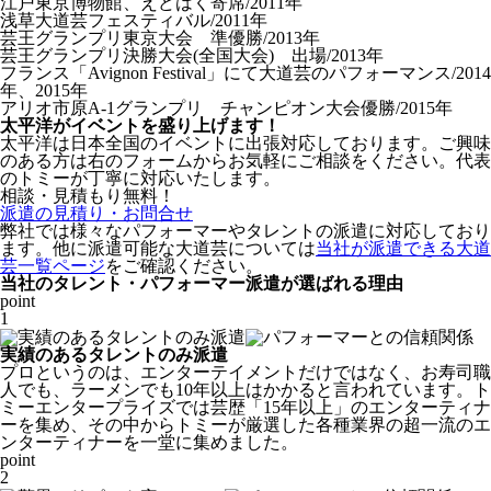
江戸東京博物館、えどはく寄席/2011年
浅草大道芸フェスティバル/2011年
芸王グランプリ東京大会 準優勝/2013年
芸王グランプリ決勝大会(全国大会) 出場/2013年
フランス「Avignon Festival」にて大道芸のパフォーマンス/2014
年、2015年
アリオ市原A-1グランプリ チャンピオン大会優勝/2015年
太平洋がイベントを盛り上げます！
太平洋は日本全国のイベントに出張対応しております。ご興味
のある方は
右の
フォームからお気軽にご相談をください。代表
のトミーが丁寧に対応いたします。
相談・見積もり無料！
派遣の見積り・お問合せ
弊社では様々なパフォーマーやタレントの派遣に対応しており
ます。他に派遣可能な大道芸については
当社が派遣できる大道
芸一覧ページ
をご確認ください。
当社のタレント・パフォーマー派遣が選ばれる理由
point
1
実績のあるタレントのみ派遣
プロというのは、エンターテイメントだけではなく、お寿司職
人でも、ラーメンでも10年以上はかかると言われています。ト
ミーエンタープライズでは芸歴「
15年以上
」のエンターティナ
ーを集め、その中からトミーが厳選した各種業界の超一流のエ
ンターティナーを一堂に集めました。
point
2