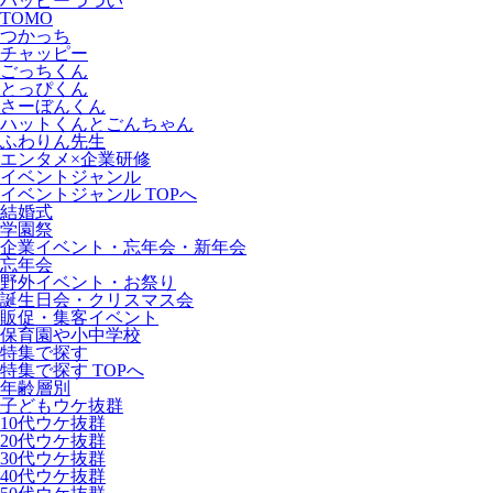
ハッピーつつい
TOMO
つかっち
チャッピー
ごっちくん
とっぴくん
さーぼんくん
ハットくんとごんちゃん
ふわりん先生
エンタメ×企業研修
イベントジャンル
イベントジャンル TOPへ
結婚式
学園祭
企業イベント・忘年会・新年会
忘年会
野外イベント・お祭り
誕生日会・クリスマス会
販促・集客イベント
保育園や小中学校
特集で探す
特集で探す TOPへ
年齢層別
子どもウケ抜群
10代ウケ抜群
20代ウケ抜群
30代ウケ抜群
40代ウケ抜群