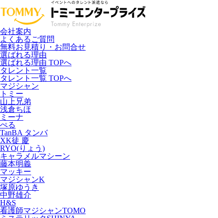
会社案内
よくあるご質問
無料お見積り・お問合せ
選ばれる理由
選ばれる理由 TOPへ
タレント一覧
タレント一覧 TOPへ
マジシャン
トミー
山上兄弟
浅倉ちほ
ミーナ
ぺる
TanBA タンバ
XK徒 慶
RYO(りょう)
キャラメルマシーン
藤本明義
マッキー
マジシャンK
塚原ゆうき
中野雄介
H&S
看護師マジシャンTOMO