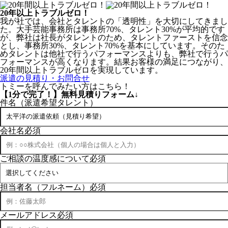
20年以上トラブルゼロ！
我が社では、会社とタレントの「透明性」を大切にしてきまし
た。
大手芸能事務所は事務所70%、タレント30%
が平均的です
が、
弊社は社長がタレント
のため、タレントファーストを信念
とし、
事務所30%、タレント70%
を基本にしています。そのた
めタレントは他社で行うパフォーマンスよりも、弊社で行うパ
フォーマンスが高くなります。結果お客様の満足につながり、
20年間以上トラブルゼロを実現しています。
派遣の見積り・お問合せ
トミーを呼んでみたい方はこちら！
【1分で完了！】
無料見積りフォーム↓
件名（派遣希望タレント）
会社名
必須
ご相談の温度感について
必須
担当者名（フルネーム）
必須
メールアドレス
必須