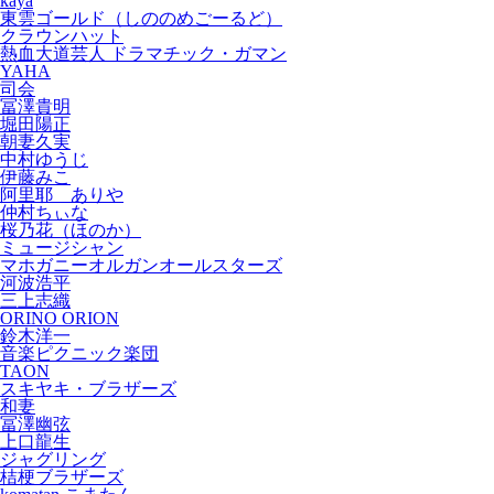
kaya
東雲ゴールド（しののめごーるど）
クラウンハット
熱血大道芸人 ドラマチック・ガマン
YAHA
司会
冨澤貴明
堀田陽正
朝妻久実
中村ゆうじ
伊藤みこ
阿里耶 ありや
仲村ちぃな
桜乃花（ほのか）
ミュージシャン
マホガニーオルガンオールスターズ
河波浩平
三上志織
ORINO ORION
鈴木洋一
音楽ピクニック楽団
TAON
スキヤキ・ブラザーズ
和妻
冨澤幽弦
上口龍生
ジャグリング
桔梗ブラザーズ