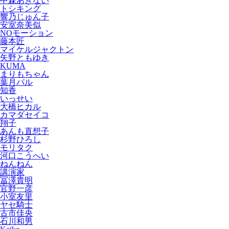
中森あきない
トシキング
響乃じゅん子
安室奈美似
NOモーション
藤本匠
マイケルジャクトン
矢野ともゆき
KUMA
まりもちゃん
葉月パル
知香
いっせい
大橋ヒカル
カマダセイコ
翔子
あんも直想子
杉野ひろし
モリタク
河口こうへい
ねんねん
講演家
冨澤貴明
官野一彦
小室友里
ヤセ騎士
古市佳央
石川和男