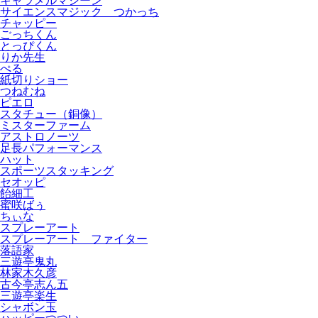
キャラメルマシーン
サイエンスマジック つかっち
チャッピー
ごっちくん
とっぴくん
りか先生
ぺる
紙切りショー
つねむね
ピエロ
スタチュー（銅像）
ミスターファーム
アストロノーツ
足長パフォーマンス
ハット
スポーツスタッキング
セオッピ
飴細工
蜜咲ばぅ
ちぃな
スプレーアート
スプレーアート ファイター
落語家
三遊亭鬼丸
林家木久彦
古今亭志ん五
三遊亭楽生
シャボン玉