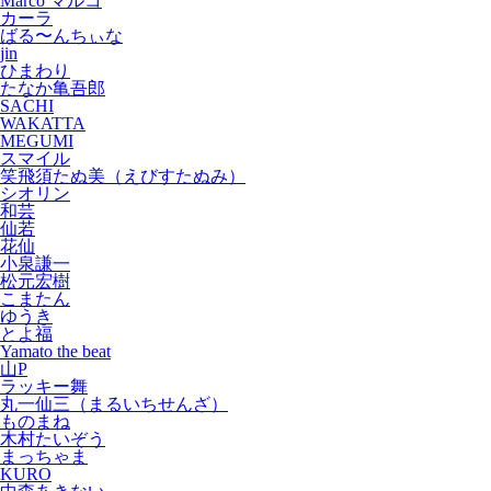
Marco マルコ
カーラ
ばる〜んちぃな
jin
ひまわり
たなか亀吾郎
SACHI
WAKATTA
MEGUMI
スマイル
笑飛須たぬ美（えびすたぬみ）
シオリン
和芸
仙若
花仙
小泉謙一
松元宏樹
こまたん
ゆうき
とよ福
Yamato the beat
山P
ラッキー舞
丸一仙三（まるいちせんざ）
ものまね
木村たいぞう
まっちゃま
KURO