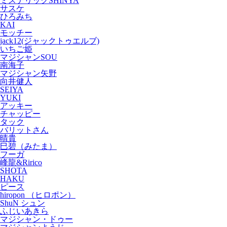
ミステリックSHINYA
サスケ
ひろみち
KAI
モッチー
jack12(ジャックトゥエルブ)
いちご姫
マジシャンSOU
南海子
マジシャン矢野
向井健人
SEIYA
YUKI
アッキー
チャッピー
タック
バリットさん
晴貴
巳碧（みたま）
フーガ
峰龍&Ririco
SHOTA
HAKU
ピース
hiropon （ヒロポン）
ShuN シュン
ふじいあきら
マジシャン・ドゥー