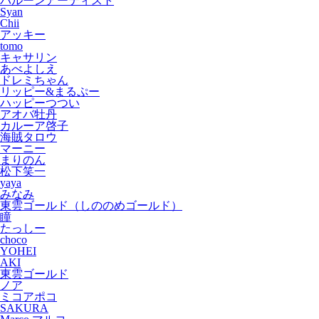
バルーンアーティスト
Syan
Chii
アッキー
tomo
キャサリン
あべよしえ
ドレミちゃん
リッピー&まるぷー
ハッピーつつい
アオバ牡丹
カルーア啓子
海賊タロウ
マーニー
まりのん
松下笑一
yaya
みなみ
東雲ゴールド（しののめゴールド）
瞳
たっしー
choco
YOHEI
AKI
東雲ゴールド
ノア
ミコアポコ
SAKURA