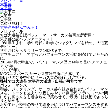
タレント一覧
大道芸
太平洋
大道芸
太平洋
見積り無料！
太平洋を呼んでみる！
プロフィール
ちば大道芸公認パフォーマー / サーカス芸研究所所属 /
東京都公認ヘブンアーティスト
1981年生まれ。学生時代に独学でジャグリングを始め、大道芸
デビュー。
学生時代からサラリーマン時代まで、
アマチュアとしてずっとパフォーマンス活動を続けていたため
に、
2015年4月の時点で、パフォーマンス歴は14年と長い(アマチュ
アで8年。
プロで6年)。
MGGエスパース サーカス芸研究所に所属して、
綱渡りの芸を中心にサーカス芸の修行もしている。
弊社では大道芸 太平洋の派遣・出張が可能です！
パフォーマンス
和芸、ジャグリング、サーカス芸を組み合わせたパフォーマン
スを、トークも交えつつ親しみやすい雰囲気で行い、いつの間
にかお客さんをも巻き込んで笑わせて、最後には技術できっち
りと締める。
おめでたい模様の祭り半纏を身につけてパフォーマンスをする