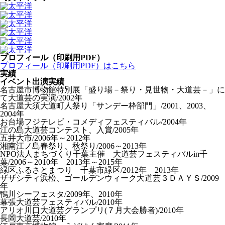
プロフィール（印刷用PDF）
プロフィール（印刷用PDF）はこちら
実績
イベント出演実績
名古屋市博物館特別展「盛り場－祭り・見世物・大道芸－」に
て大道芸の実演/2002年
名古屋大須大道町人祭り「サンデー枠部門」/2001、2003、
2004年
お台場フジテレビ・コメディフェスティバル/2004年
江の島大道芸コンテスト、入賞/2005年
五井大市/2006年～2012年
湘南江ノ島春祭り、秋祭り/2006～2013年
NPO法人まちづくり千葉主催 大道芸フェスティバルin千
葉/2006～2010年 2013年～2015年
緑区ふるさとまつり 千葉市緑区/2012年 2013年
ザザシティ浜松、ゴールデンウィーク大道芸３ＤＡＹＳ/2009
年
鴨川シーフェスタ/2009年、2010年
幕張大道芸フェスティバル/2010年
アリオ川口大道芸グランプリ(７月大会勝者)/2010年
長岡大道芸/2010年