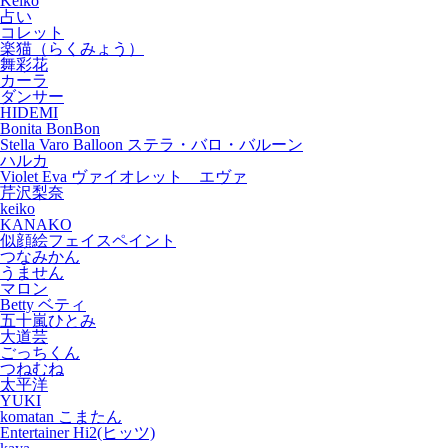
Keiko
占い
コレット
楽猫（らくみょう）
舞彩花
カーラ
ダンサー
HIDEMI
Bonita BonBon
Stella Varo Balloon ステラ・バロ・バルーン
ハルカ
Violet Eva ヴァイオレット エヴァ
芹沢梨奈
keiko
KANAKO
似顔絵フェイスペイント
つなみかん
うません
マロン
Betty ベティ
五十嵐ひとみ
大道芸
ごっちくん
つねむね
太平洋
YUKI
komatan こまたん
Entertainer Hi2(ヒッツ)