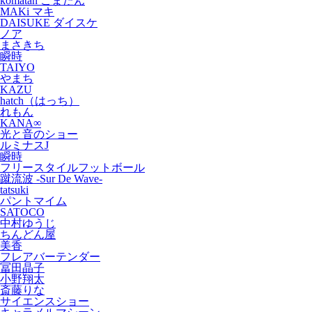
komatan こまたん
MAKi マキ
DAISUKE ダイスケ
ノア
まさきち
瞬時
TAIYO
やまち
KAZU
hatch（はっち）
れもん
KANA∞
光と音のショー
ルミナスJ
瞬時
フリースタイルフットボール
蹴流波 -Sur De Wave-
tatsuki
パントマイム
SATOCO
中村ゆうじ
ちんどん屋
美香
フレアバーテンダー
冨田晶子
小野翔太
斎藤りな
サイエンスショー