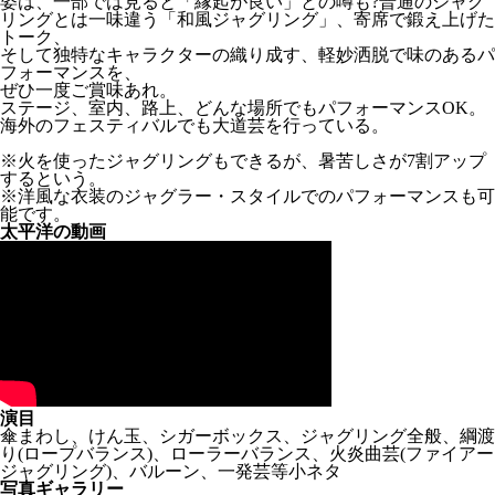
姿は、一部では見ると「縁起が良い」との噂も?普通のジャグ
リングとは一味違う「和風ジャグリング」、寄席で鍛え上げた
トーク、
そして独特なキャラクターの織り成す、軽妙洒脱で味のあるパ
フォーマンスを、
ぜひ一度ご賞味あれ。
ステージ、室内、路上、どんな場所でもパフォーマンスOK。
海外のフェスティバルでも大道芸を行っている。
※火を使ったジャグリングもできるが、暑苦しさが7割アップ
するという。
※洋風な衣装のジャグラー・スタイルでのパフォーマンスも可
能です。
太平洋の動画
演目
傘まわし、けん玉、シガーボックス、ジャグリング全般、綱渡
り(ロープバランス)、ローラーバランス、火炎曲芸(ファイアー
ジャグリング)、バルーン、一発芸等小ネタ
写真ギャラリー