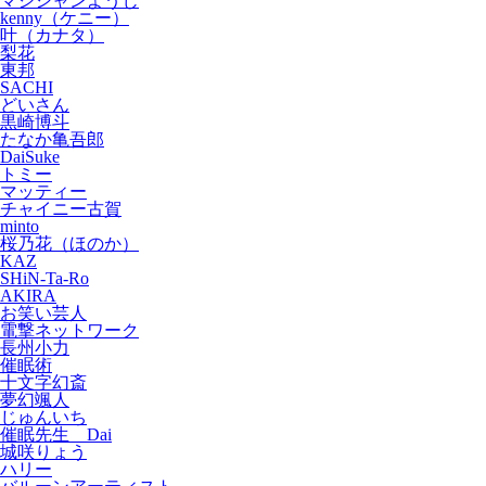
マジシャンようじ
kenny（ケニー）
叶（カナタ）
梨花
東邦
SACHI
どいさん
黒崎博斗
たなか亀吾郎
DaiSuke
トミー
マッティー
チャイニー古賀
minto
桜乃花（ほのか）
KAZ
SHiN-Ta-Ro
AKIRA
お笑い芸人
電撃ネットワーク
長州小力
催眠術
十文字幻斎
夢幻颯人
じゅんいち
催眠先生 Dai
城咲りょう
ハリー