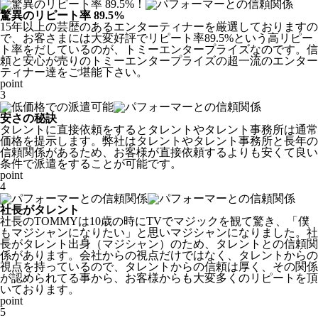
驚異のリピート率 89.5%
15年以上の芸歴のあるエンターティナーを厳選しておりますの
で、お客さまには大変好評でリピート率89.5%という高リピー
ト率をだしているのが、トミーエンタープライズなのです。
信
頼と安心
が売りのトミーエンタープライズの超一流のエンター
ティナー達をご堪能下さい。
point
3
安さの秘訣
タレントに直接依頼をするとタレントやタレント事務所は通常
価格を提示します。弊社はタレントやタレント事務所と長年の
信頼関係があるため、
お客様が直接依頼するよりも安くて良い
条件で派遣をすることが可能
です。
point
4
社長がタレント
社長のTOMMYは10歳の時にTVでマジックを観て驚き、「僕
もマジシャンになりたい」と思いマジシャンになりました。社
長がタレント出身（マジシャン）のため、タレントとの信頼関
係があります。会社からの視点だけではなく、
タレントからの
視点
を持っているので、タレントからの信頼は厚く、その関係
が認められてる事から、お客様からも大変多くのリピートを頂
いております。
point
5