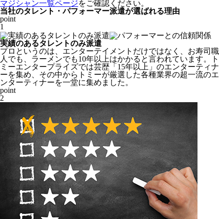
マジシャン一覧ページ
をご確認ください。
当社のタレント・パフォーマー派遣が選ばれる理由
point
1
実績のあるタレントのみ派遣
プロというのは、エンターテイメントだけではなく、お寿司職
人でも、ラーメンでも10年以上はかかると言われています。ト
ミーエンタープライズでは芸歴「
15年以上
」のエンターティナ
ーを集め、その中からトミーが厳選した各種業界の超一流のエ
ンターティナーを一堂に集めました。
point
2