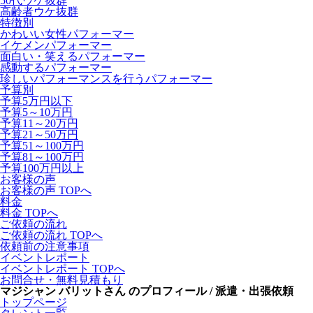
50代ウケ抜群
高齢者ウケ抜群
特徴別
かわいい女性パフォーマー
イケメンパフォーマー
面白い・笑えるパフォーマー
感動するパフォーマー
珍しいパフォーマンスを行うパフォーマー
予算別
予算5万円以下
予算5～10万円
予算11～20万円
予算21～50万円
予算51～100万円
予算81～100万円
予算100万円以上
お客様の声
お客様の声 TOPへ
料金
料金 TOPへ
ご依頼の流れ
ご依頼の流れ TOPへ
依頼前の注意事項
イベントレポート
イベントレポート TOPへ
お問合せ・無料見積もり
マジシャン バリットさん のプロフィール / 派遣・出張依頼
トップページ