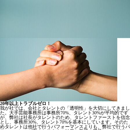
20年以上トラブルゼロ！
我が社では、会社とタレントの「透明性」を大切にしてきまし
た。
大手芸能事務所は事務所70%、タレント30%
が平均的です
が、
弊社は社長がタレント
のため、タレントファーストを信念
とし、
事務所30%、タレント70%
を基本にしています。そのた
めタレントは他社で行うパフォーマンスよりも、弊社で行うパ