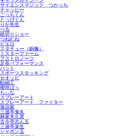
キャラメルマシーン
サイエンスマジック つかっち
チャッピー
ごっちくん
とっぴくん
りか先生
ぺる
紙切りショー
つねむね
ピエロ
スタチュー（銅像）
ミスターファーム
アストロノーツ
足長パフォーマンス
ハット
スポーツスタッキング
セオッピ
飴細工
蜜咲ばぅ
ちぃな
スプレーアート
スプレーアート ファイター
落語家
三遊亭鬼丸
林家木久彦
古今亭志ん五
三遊亭楽生
シャボン玉