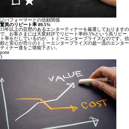
驚異のリピート率 89.5%
15年以上の芸歴のあるエンターティナーを厳選しておりますの
で、お客さまには大変好評でリピート率89.5%という高リピー
ト率をだしているのが、トミーエンタープライズなのです。
信
頼と安心
が売りのトミーエンタープライズの超一流のエンター
ティナー達をご堪能下さい。
point
3