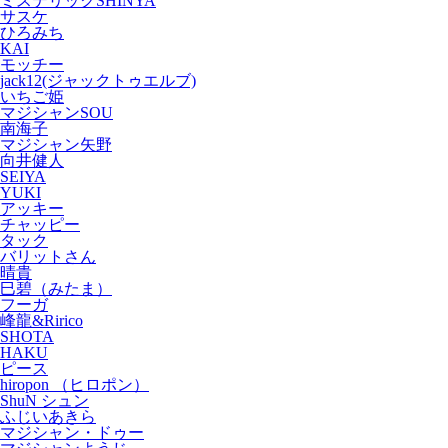
ミステリックSHINYA
サスケ
ひろみち
KAI
モッチー
jack12(ジャックトゥエルブ)
いちご姫
マジシャンSOU
南海子
マジシャン矢野
向井健人
SEIYA
YUKI
アッキー
チャッピー
タック
バリットさん
晴貴
巳碧（みたま）
フーガ
峰龍&Ririco
SHOTA
HAKU
ピース
hiropon （ヒロポン）
ShuN シュン
ふじいあきら
マジシャン・ドゥー