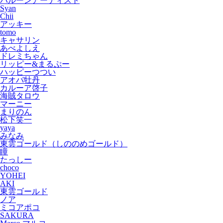
バルーンアーティスト
Syan
Chii
アッキー
tomo
キャサリン
あべよしえ
ドレミちゃん
リッピー&まるぷー
ハッピーつつい
アオバ牡丹
カルーア啓子
海賊タロウ
マーニー
まりのん
松下笑一
yaya
みなみ
東雲ゴールド（しののめゴールド）
瞳
たっしー
choco
YOHEI
AKI
東雲ゴールド
ノア
ミコアポコ
SAKURA