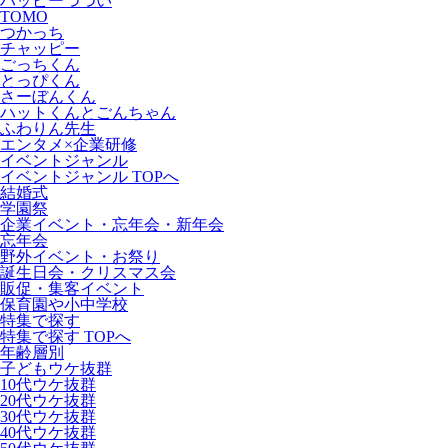
ハッピーつつい
TOMO
つかっち
チャッピー
ごっちくん
とっぴくん
さーぼんくん
ハットくんとごんちゃん
ふわりん先生
エンタメ×企業研修
イベントジャンル
イベントジャンル TOPへ
結婚式
学園祭
企業イベント・忘年会・新年会
忘年会
野外イベント・お祭り
誕生日会・クリスマス会
販促・集客イベント
保育園や小中学校
特集で探す
特集で探す TOPへ
年齢層別
子どもウケ抜群
10代ウケ抜群
20代ウケ抜群
30代ウケ抜群
40代ウケ抜群