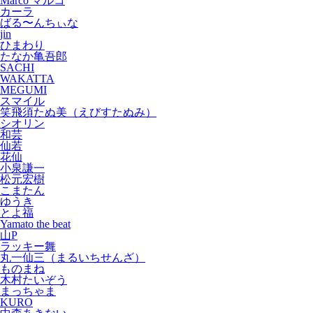
Marco マルコ
カーラ
ばる〜んちぃな
jin
ひまわり
たなか亀吾郎
SACHI
WAKATTA
MEGUMI
スマイル
笑飛須たぬ美（えびすたぬみ）
シオリン
和芸
仙若
花仙
小泉謙一
松元宏樹
こまたん
ゆうき
とよ福
Yamato the beat
山P
ラッキー舞
丸一仙三（まるいちせんざ）
ものまね
木村たいぞう
まっちゃま
KURO