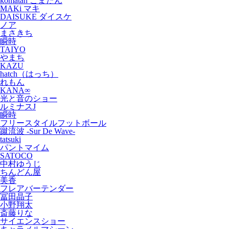
komatan こまたん
MAKi マキ
DAISUKE ダイスケ
ノア
まさきち
瞬時
TAIYO
やまち
KAZU
hatch（はっち）
れもん
KANA∞
光と音のショー
ルミナスJ
瞬時
フリースタイルフットボール
蹴流波 -Sur De Wave-
tatsuki
パントマイム
SATOCO
中村ゆうじ
ちんどん屋
美香
フレアバーテンダー
冨田晶子
小野翔太
斎藤りな
サイエンスショー