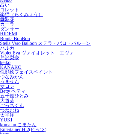
Keiko
占い
コレット
楽猫（らくみょう）
舞彩花
カーラ
ダンサー
HIDEMI
Bonita BonBon
Stella Varo Balloon ステラ・バロ・バルーン
ハルカ
Violet Eva ヴァイオレット エヴァ
芹沢梨奈
keiko
KANAKO
似顔絵フェイスペイント
つなみかん
うません
マロン
Betty ベティ
五十嵐ひとみ
大道芸
ごっちくん
つねむね
太平洋
YUKI
komatan こまたん
Entertainer Hi2(ヒッツ)