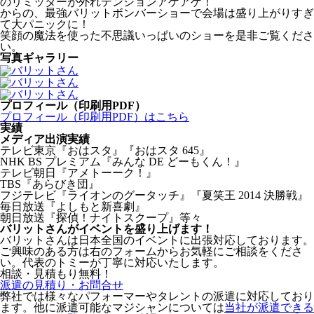
のリミッターが外れテンションアゲアゲ！
からの、最強バリットボンバーショーで会場は盛り上がりすぎ
て大パニックに！
笑顔の魔法を使った不思議いっぱいのショーを是非ご覧くださ
い。
写真ギャラリー
プロフィール（印刷用PDF）
プロフィール（印刷用PDF）はこちら
実績
メディア出演実績
テレビ東京『おはスタ』『おはスタ 645』
NHK BS プレミアム『みんな DE どーもくん！』
テレビ朝日『アメトーーク！』
TBS『あらびき団』
フジテレビ『ライオンのグータッチ』『夏笑王 2014 決勝戦』
毎日放送『よしもと新喜劇』
朝日放送『探偵！ナイトスクープ』等々
バリットさんがイベントを盛り上げます！
バリットさんは日本全国のイベントに出張対応しております。
ご興味のある方は
右の
フォームからお気軽にご相談をくださ
い。代表のトミーが丁寧に対応いたします。
相談・見積もり無料！
派遣の見積り・お問合せ
弊社では様々なパフォーマーやタレントの派遣に対応しており
ます。他に派遣可能なマジシャンについては
当社が派遣できる