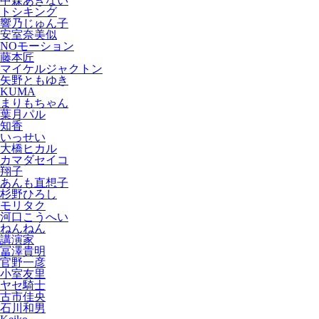
中森あきない
トシキング
響乃じゅん子
安室奈美似
NOモーション
藤本匠
マイケルジャクトン
矢野ともゆき
KUMA
まりもちゃん
葉月パル
知香
いっせい
大橋ヒカル
カマダセイコ
翔子
あんも直想子
杉野ひろし
モリタク
河口こうへい
ねんねん
講演家
冨澤貴明
官野一彦
小室友里
ヤセ騎士
古市佳央
石川和男