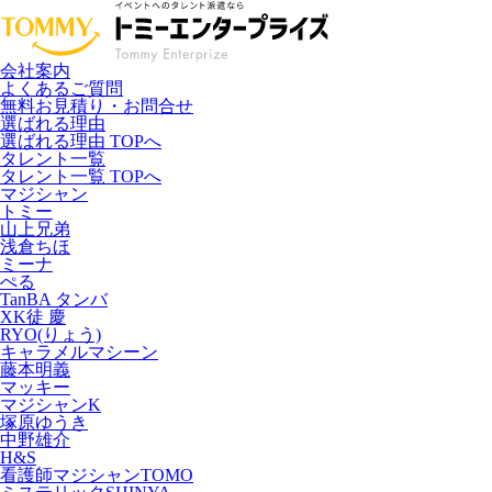
会社案内
よくあるご質問
無料お見積り・お問合せ
選ばれる理由
選ばれる理由 TOPへ
タレント一覧
タレント一覧 TOPへ
マジシャン
トミー
山上兄弟
浅倉ちほ
ミーナ
ぺる
TanBA タンバ
XK徒 慶
RYO(りょう)
キャラメルマシーン
藤本明義
マッキー
マジシャンK
塚原ゆうき
中野雄介
H&S
看護師マジシャンTOMO