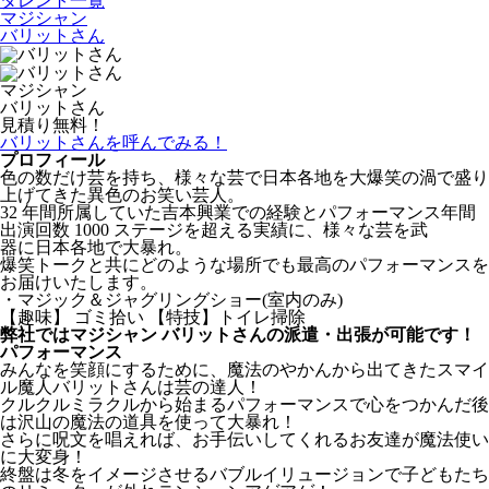
タレント一覧
マジシャン
バリットさん
マジシャン
バリットさん
見積り無料！
バリットさんを呼んでみる！
プロフィール
色の数だけ芸を持ち、様々な芸で日本各地を大爆笑の渦で盛り
上げてきた異色のお笑い芸人。
32 年間所属していた吉本興業での経験とパフォーマンス年間
出演回数 1000 ステージを超える実績に、様々な芸を武
器に日本各地で大暴れ。
爆笑トークと共にどのような場所でも最高のパフォーマンスを
お届けいたします。
・マジック＆ジャグリングショー(室内のみ)
【趣味】 ゴミ拾い 【特技】トイレ掃除
弊社ではマジシャン バリットさんの派遣・出張が可能です！
パフォーマンス
みんなを笑顔にするために、魔法のやかんから出てきたスマイ
ル魔人バリットさんは芸の達人！
クルクルミラクルから始まるパフォーマンスで心をつかんだ後
は沢山の魔法の道具を使って大暴れ！
さらに呪文を唱えれば、お手伝いしてくれるお友達が魔法使い
に大変身！
終盤は冬をイメージさせるバブルイリュージョンで子どもたち