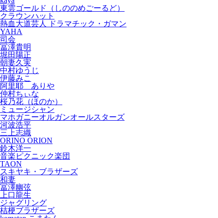
kaya
東雲ゴールド（しののめごーるど）
クラウンハット
熱血大道芸人 ドラマチック・ガマン
YAHA
司会
冨澤貴明
堀田陽正
朝妻久実
中村ゆうじ
伊藤みこ
阿里耶 ありや
仲村ちぃな
桜乃花（ほのか）
ミュージシャン
マホガニーオルガンオールスターズ
河波浩平
三上志織
ORINO ORION
鈴木洋一
音楽ピクニック楽団
TAON
スキヤキ・ブラザーズ
和妻
冨澤幽弦
上口龍生
ジャグリング
桔梗ブラザーズ