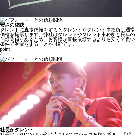
安さの秘訣
タレントに直接依頼をするとタレントやタレント事務所は通常
価格を提示します。弊社はタレントやタレント事務所と長年の
信頼関係があるため、
お客様が直接依頼するよりも安くて良い
条件で派遣をすることが可能
です。
point
4
社長がタレント
社長のTOMMYは10歳の時にTVでマジックを観て驚き、「僕