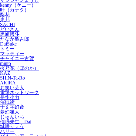
マジシャンようじ
kenny（ケニー）
叶（カナタ）
梨花
東邦
SACHI
どいさん
黒崎博斗
たなか亀吾郎
DaiSuke
トミー
マッティー
チャイニー古賀
minto
桜乃花（ほのか）
KAZ
SHiN-Ta-Ro
AKIRA
お笑い芸人
電撃ネットワーク
長州小力
催眠術
十文字幻斎
夢幻颯人
じゅんいち
催眠先生 Dai
城咲りょう
ハリー