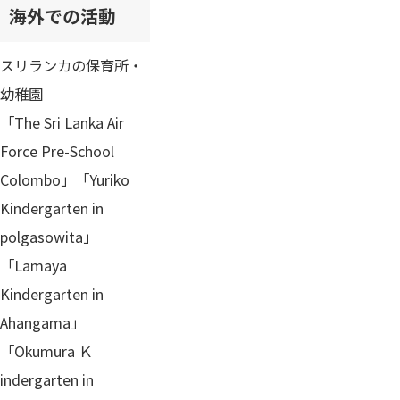
海外での活動
スリランカの保育所・
幼稚園
「The Sri Lanka Air
Force Pre-School
Colombo」「Yuriko
Kindergarten in
polgasowita」
「Lamaya
Kindergarten in
Ahangama」
「Okumura Ｋ
indergarten in