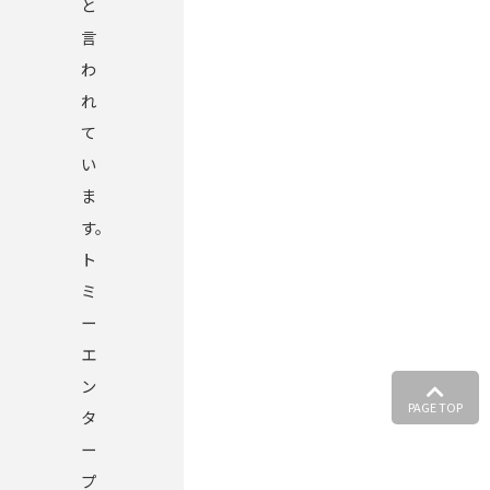
と
言
わ
れ
て
い
ま
す。
ト
ミ
ー
エ
ン
PAGE TOP
タ
ー
プ