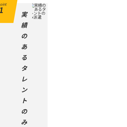
oint
1
実
績
の
あ
る
タ
レ
ン
ト
の
み