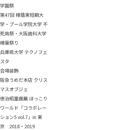
学園祭
第47回 樟蔭東短期大
学・プール学院大学 不
死鳥祭・大阪歯科大学
樟葉祭り
兵庫県大学 テクノフェ
スタ
会場装飾
阪急うめだ本店 クリス
マスオブジェ
徳治昭童画展 ほっこり
ワールド「コラボレー
ション5 vol.7」in 東
京 2018・2019