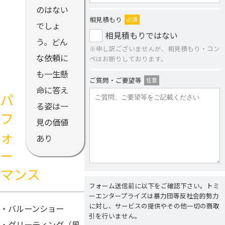
のはない
相見積もり
必須
でしょ
相見積もりではない
う。どん
※申し訳ございませんが、相見積もり・コン
な依頼に
ペはお断りしております。
も一生懸
ご質問・ご要望等
任意
命に答え
パ
る姿は一
フ
見の価値
ォ
あり
ー
マンス
フォーム送信前に以下をご確認下さい。トミ
ーエンタープライズは暴力団等反社会的勢力
に対し、サービスの提供やその他一切の商取
・バルーンショー
引を行いません。
・グリーティング（風