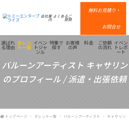
無料お見積り・
会社案
よくあるご
内
質問
お問合せ
選ばれ
タレン
イベン
特集で
お客様
料金
ご依頼
イベン
る理由
ト一覧
トジャ
探す
の声
の流れ
トレポ
ンル
ート
バルーンアーティスト キャサリン
のプロフィール / 派遣・出張依頼
トップページ
タレント一覧
バルーンアーティスト
キャサリン