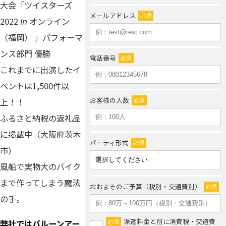
大会「ツイスターズ
メールアドレス
必須
2022 𝘪𝘯 オンライン
（福岡） 」パフォーマ
ンス部門 優勝
電話番号
必須
これまでに出演したイ
ベントは1,500件以
お客様の人数
必須
上！！
ふるさと納税の返礼品
に掲載中（大阪府茨木
パーティ形式
必須
市）
風船で実物大のバイク
まで作ってしまう魔法
おおよそのご予算（税別・交通費別）
必須
の手。
派遣料金と別に消費税・交通費
弊社ではバルーンアー
必須