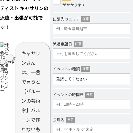
がかかります
ティスト キャサリンの
派遣・出張が可能で
出張先のエリア
任意
す！
派遣希望日
任意
キャサリ
ンさん
イベントの種類
任意
は、一言
で言うと
【バルー
イベントの時間帯
任意
ンの芸術
家】バル
ーンで作
会場名
任意
れないも