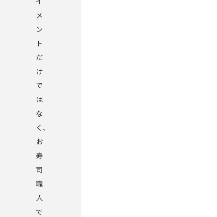
イ
メ
ン
ト
だ
け
で
は
な
く、
お
寿
司
職
人
で