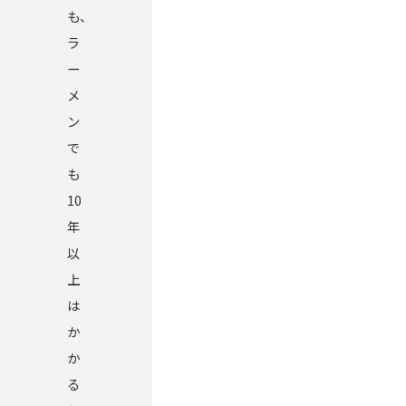
も、
ラ
ー
メ
ン
で
も
10
年
以
上
は
か
か
る