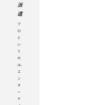
派
遣
プ
ロ
と
い
う
の
は、
エ
ン
タ
ー
テ