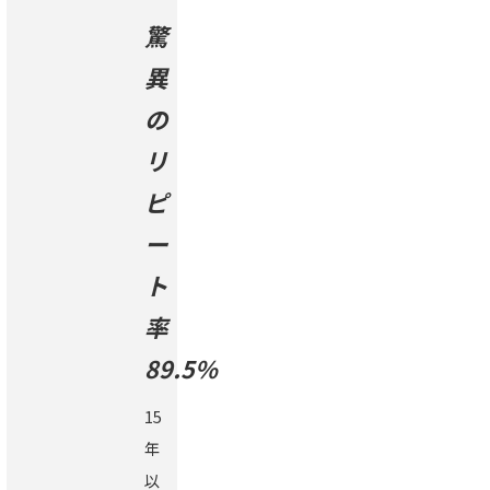
驚
異
の
リ
ピ
ー
ト
率
89.5%
15
年
以