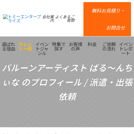
無料お見積り・
会社案
よくあるご
内
質問
お問合せ
選ばれ
タレン
イベン
特集で
お客様
料金
ご依頼
イベン
る理由
ト一覧
トジャ
探す
の声
の流れ
トレポ
ンル
ート
バルーンアーティスト ばる〜んち
ぃな のプロフィール / 派遣・出張
依頼