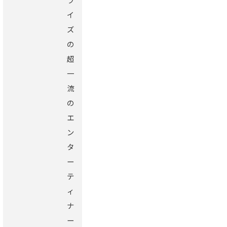
イ
ズ
の
超
一
流
の
エ
ン
タ
ー
テ
ィ
ナ
ー