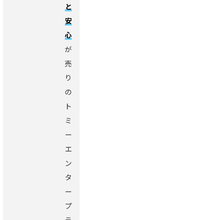
と
安
心
が
売
り
の
ト
ミ
ー
エ
ン
タ
ー
プ
ラ