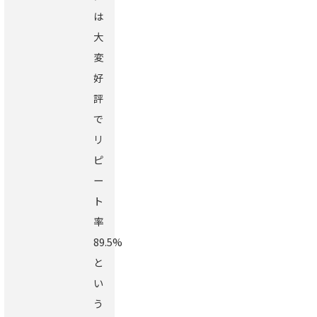
は
大
変
好
評
で
リ
ピ
ー
ト
率
89.5%
と
い
う