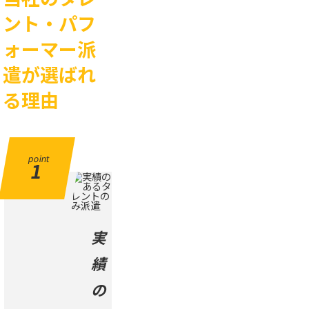
ント・パフ
ォーマー派
遣が選ばれ
る理由
point
1
実
績
の