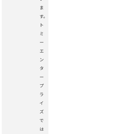
ま
す。
ト
ミ
ー
エ
ン
タ
ー
プ
ラ
イ
ズ
で
は