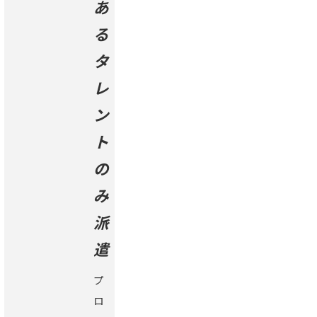
あ
る
タ
レ
ン
ト
の
み
派
遣
プ
ロ