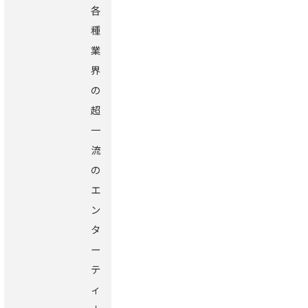
各
種
業
界
の
超
一
流
の
エ
ン
タ
ー
テ
ィ