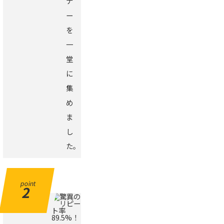
ナ
ー
を
一
堂
に
集
め
ま
し
た。
point
2