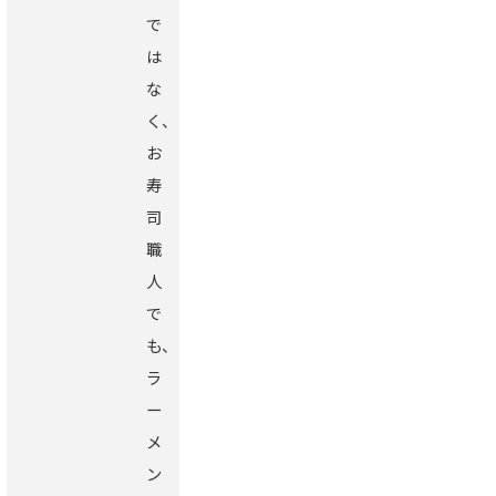
で
は
な
く、
お
寿
司
職
人
で
も、
ラ
ー
メ
ン