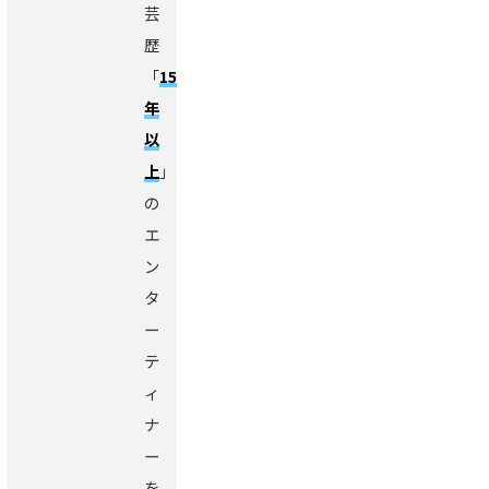
芸
歴
「
15
年
以
上
」
の
エ
ン
タ
ー
テ
ィ
ナ
ー
を