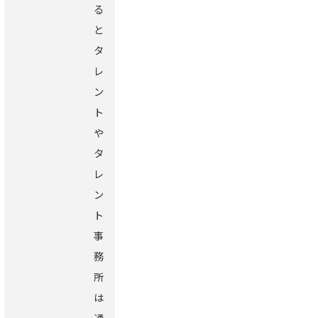
る
と
タ
レ
ン
ト
や
タ
レ
ン
ト
事
務
所
は
通