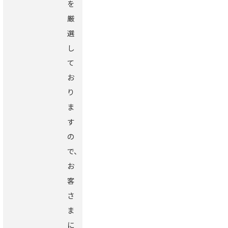
を
厳
選
し
て
お
り
ま
す
の
で、
お
客
さ
ま
に