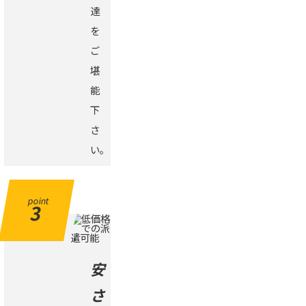
達
を
ご
堪
能
下
さ
い。
point
3
安
さ