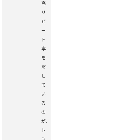
高
リ
ピ
ー
ト
率
を
だ
し
て
い
る
の
が、
ト
ミ