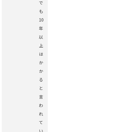
で
も
10
年
以
上
は
か
か
る
と
言
わ
れ
て
い