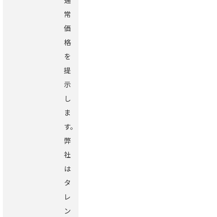
常
価
格
を
提
示
し
ま
す。
弊
社
は
タ
レ
ン