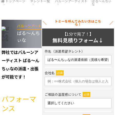
トップページ
タレント一覧
バルーンアーティスト
ばる〜んちぃ
な
トミーを呼んでみたい方はこち
ら！
バルーンアート
ばる〜んち
【1分で完了！】
ぃな
無料見積りフォーム↓
件名（派遣希望タレント）
弊社ではバルーンア
ーティスト ばる〜ん
ちぃなの派遣・出張
会社名
必須
が可能です！
ご相談の温度感について
必須
パフォーマ
ンス