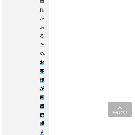
関
係
が
あ
る
た
め、
お
客
様
が
直
接
PAGE TOP
依
頼
す