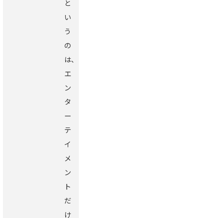
と
い
う
の
は、
エ
ン
タ
ー
テ
イ
メ
ン
ト
だ
け