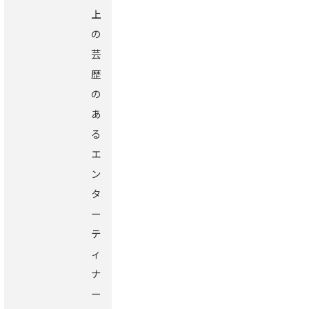
上
の
芸
歴
の
あ
る
エ
ン
タ
ー
テ
ィ
ナ
ー