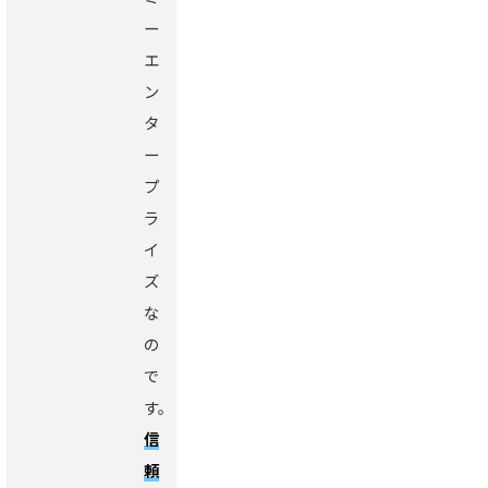
ー
エ
ン
タ
ー
プ
ラ
イ
ズ
な
の
で
す。
信
頼