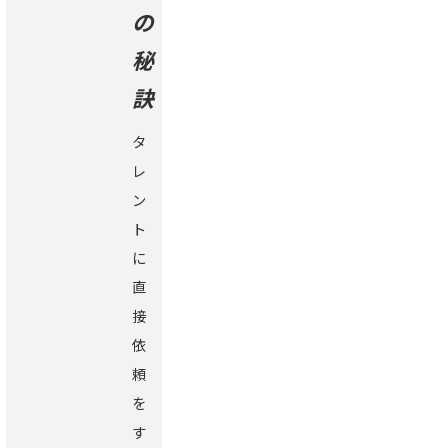
の
秘
訣
タ
レ
ン
ト
に
直
接
依
頼
を
す