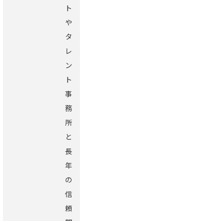
ト
や
タ
レ
ン
ト
事
務
所
と
長
年
の
信
頼