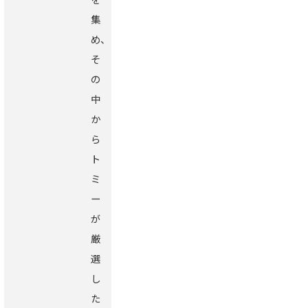
集
め、
そ
の
中
か
ら
ト
ミ
ー
が
厳
選
し
た