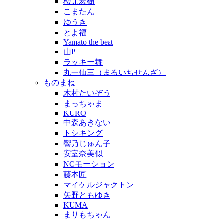
松元宏樹
こまたん
ゆうき
とよ福
Yamato the beat
山P
ラッキー舞
丸一仙三（まるいちせんざ）
ものまね
木村たいぞう
まっちゃま
KURO
中森あきない
トシキング
響乃じゅん子
安室奈美似
NOモーション
藤本匠
マイケルジャクトン
矢野ともゆき
KUMA
まりもちゃん