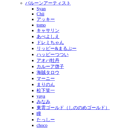
バルーンアーティスト
Syan
Chii
アッキー
tomo
キャサリン
あべよしえ
ドレミちゃん
リッピー&まるぷー
ハッピーつつい
アオバ牡丹
カルーア啓子
海賊タロウ
マーニー
まりのん
松下笑一
yaya
みなみ
東雲ゴールド（しののめゴールド）
瞳
たっしー
choco