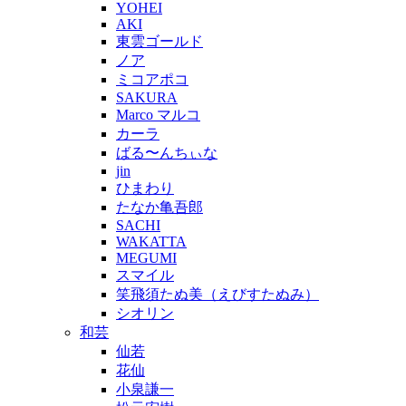
YOHEI
AKI
東雲ゴールド
ノア
ミコアポコ
SAKURA
Marco マルコ
カーラ
ばる〜んちぃな
jin
ひまわり
たなか亀吾郎
SACHI
WAKATTA
MEGUMI
スマイル
笑飛須たぬ美（えびすたぬみ）
シオリン
和芸
仙若
花仙
小泉謙一