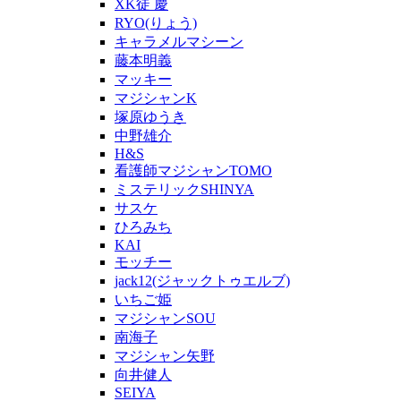
XK徒 慶
RYO(りょう)
キャラメルマシーン
藤本明義
マッキー
マジシャンK
塚原ゆうき
中野雄介
H&S
看護師マジシャンTOMO
ミステリックSHINYA
サスケ
ひろみち
KAI
モッチー
jack12(ジャックトゥエルブ)
いちご姫
マジシャンSOU
南海子
マジシャン矢野
向井健人
SEIYA