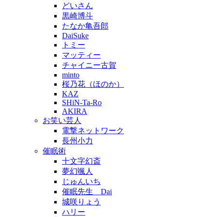
どいさん
黒崎博斗
たなか亀吾郎
DaiSuke
トミー
マッティー
チャイニー古賀
minto
桜乃花（ほのか）
KAZ
SHiN-Ta-Ro
AKIRA
お笑い芸人
電撃ネットワーク
長州小力
催眠術
十文字幻斎
夢幻颯人
じゅんいち
催眠先生 Dai
城咲りょう
ハリー