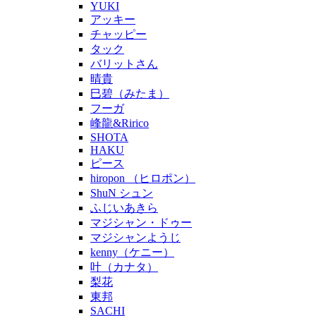
YUKI
アッキー
チャッピー
タック
バリットさん
晴貴
巳碧（みたま）
フーガ
峰龍&Ririco
SHOTA
HAKU
ピース
hiropon （ヒロポン）
ShuN シュン
ふじいあきら
マジシャン・ドゥー
マジシャンようじ
kenny（ケニー）
叶（カナタ）
梨花
東邦
SACHI