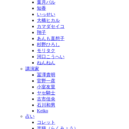
葉月パル
知香
いっせい
大橋ヒカル
カマダセイコ
翔子
あんも直想子
杉野ひろし
モリタク
河口こうへい
ねんねん
講演家
冨澤貴明
官野一彦
小室友里
ヤセ騎士
古市佳央
石川和男
Keiko
占い
コレット
楽猫（らくみょう）