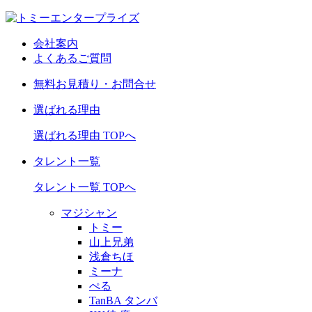
会社案内
よくあるご質問
無料お見積り・お問合せ
選ばれる理由
選ばれる理由 TOPへ
タレント一覧
タレント一覧 TOPへ
マジシャン
トミー
山上兄弟
浅倉ちほ
ミーナ
ぺる
TanBA タンバ