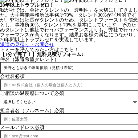
20年以上トラブルゼロ！
我が社では、会社とタレントの「透明性」を大切にしてきまし
た。
大手芸能事務所は事務所70%、タレント30%
が平均的です
が、
弊社は社長がタレント
のため、タレントファーストを信念
とし、
事務所30%、タレント70%
を基本にしています。そのた
めタレントは他社で行うパフォーマンスよりも、弊社で行うパ
フォーマンスが高くなります。結果お客様の満足につながり、
20年間以上トラブルゼロを実現しています。
派遣の見積り・お問合せ
トミーを呼んでみたい方はこちら！
【1分で完了！】
無料見積りフォーム↓
件名（派遣希望タレント）
会社名
必須
ご相談の温度感について
必須
担当者名（フルネーム）
必須
メールアドレス
必須