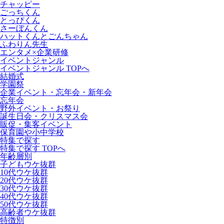
チャッピー
ごっちくん
とっぴくん
さーぼんくん
ハットくんとごんちゃん
ふわりん先生
エンタメ×企業研修
イベントジャンル
イベントジャンル TOPへ
結婚式
学園祭
企業イベント・忘年会・新年会
忘年会
野外イベント・お祭り
誕生日会・クリスマス会
販促・集客イベント
保育園や小中学校
特集で探す
特集で探す TOPへ
年齢層別
子どもウケ抜群
10代ウケ抜群
20代ウケ抜群
30代ウケ抜群
40代ウケ抜群
50代ウケ抜群
高齢者ウケ抜群
特徴別