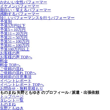
かわいい女性パフォーマー
イケメンパフォーマー
面白い・笑えるパフォーマー
感動するパフォーマー
珍しいパフォーマンスを行うパフォーマー
予算別
予算5万円以下
予算5～10万円
予算11～20万円
予算21～50万円
予算51～100万円
予算81～100万円
予算100万円以上
お客様の声
お客様の声 TOPへ
料金
料金 TOPへ
ご依頼の流れ
ご依頼の流れ TOPへ
依頼前の注意事項
イベントレポート
イベントレポート TOPへ
お問合せ・無料見積もり
ものまね 矢野ともゆき のプロフィール / 派遣・出張依頼
トップページ
タレント一覧
ものまね
矢野ともゆき