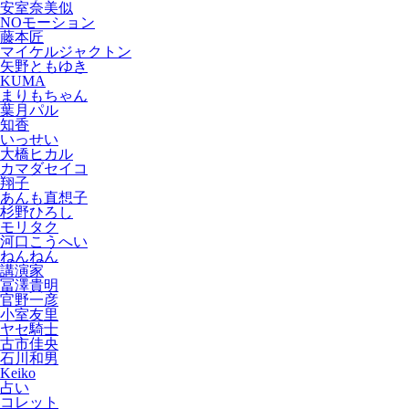
安室奈美似
NOモーション
藤本匠
マイケルジャクトン
矢野ともゆき
KUMA
まりもちゃん
葉月パル
知香
いっせい
大橋ヒカル
カマダセイコ
翔子
あんも直想子
杉野ひろし
モリタク
河口こうへい
ねんねん
講演家
冨澤貴明
官野一彦
小室友里
ヤセ騎士
古市佳央
石川和男
Keiko
占い
コレット