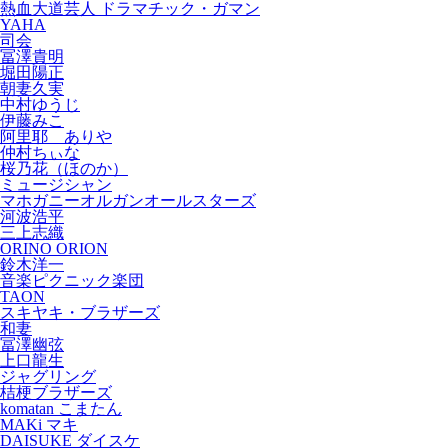
熱血大道芸人 ドラマチック・ガマン
YAHA
司会
冨澤貴明
堀田陽正
朝妻久実
中村ゆうじ
伊藤みこ
阿里耶 ありや
仲村ちぃな
桜乃花（ほのか）
ミュージシャン
マホガニーオルガンオールスターズ
河波浩平
三上志織
ORINO ORION
鈴木洋一
音楽ピクニック楽団
TAON
スキヤキ・ブラザーズ
和妻
冨澤幽弦
上口龍生
ジャグリング
桔梗ブラザーズ
komatan こまたん
MAKi マキ
DAISUKE ダイスケ