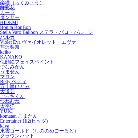
楽猫（らくみょう）
舞彩花
カーラ
ダンサー
HIDEMI
Bonita BonBon
Stella Varo Balloon ステラ・バロ・バルーン
ハルカ
Violet Eva ヴァイオレット エヴァ
芹沢梨奈
keiko
KANAKO
似顔絵フェイスペイント
つなみかん
うません
マロン
Betty ベティ
五十嵐ひとみ
大道芸
ごっちくん
つねむね
太平洋
YUKI
komatan こまたん
Entertainer Hi2(ヒッツ)
kaya
東雲ゴールド（しののめごーるど）
クラウンハット