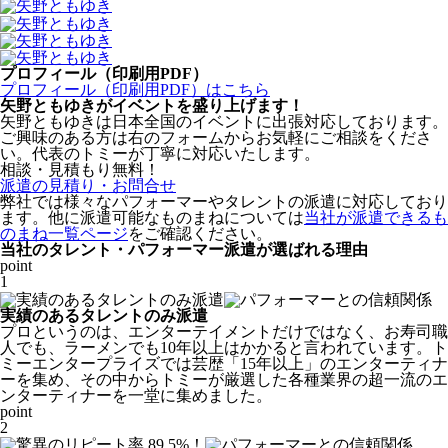
プロフィール（印刷用PDF）
プロフィール（印刷用PDF）はこちら
矢野ともゆきがイベントを盛り上げます！
矢野ともゆきは日本全国のイベントに出張対応しております。
ご興味のある方は
右の
フォームからお気軽にご相談をくださ
い。代表のトミーが丁寧に対応いたします。
相談・見積もり無料！
派遣の見積り・お問合せ
弊社では様々なパフォーマーやタレントの派遣に対応しており
ます。他に派遣可能なものまねについては
当社が派遣できるも
のまね一覧ページ
をご確認ください。
当社のタレント・パフォーマー派遣が選ばれる理由
point
1
実績のあるタレントのみ派遣
プロというのは、エンターテイメントだけではなく、お寿司職
人でも、ラーメンでも10年以上はかかると言われています。ト
ミーエンタープライズでは芸歴「
15年以上
」のエンターティナ
ーを集め、その中からトミーが厳選した各種業界の超一流のエ
ンターティナーを一堂に集めました。
point
2