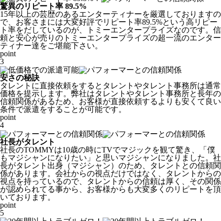
驚異のリピート率 89.5%
15年以上の芸歴のあるエンターティナーを厳選しておりますの
で、お客さまには大変好評でリピート率89.5%という高リピー
ト率をだしているのが、トミーエンタープライズなのです。
信
頼と安心
が売りのトミーエンタープライズの超一流のエンター
ティナー達をご堪能下さい。
point
3
安さの秘訣
タレントに直接依頼をするとタレントやタレント事務所は通常
価格を提示します。弊社はタレントやタレント事務所と長年の
信頼関係があるため、
お客様が直接依頼するよりも安くて良い
条件で派遣をすることが可能
です。
point
4
社長がタレント
社長のTOMMYは10歳の時にTVでマジックを観て驚き、「僕
もマジシャンになりたい」と思いマジシャンになりました。社
長がタレント出身（マジシャン）のため、タレントとの信頼関
係があります。会社からの視点だけではなく、
タレントからの
視点
を持っているので、タレントからの信頼は厚く、その関係
が認められてる事から、お客様からも大変多くのリピートを頂
いております。
point
5