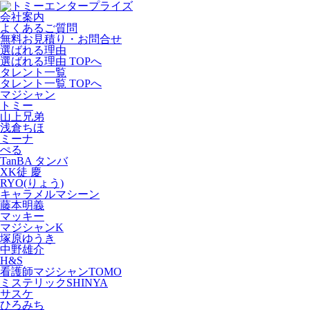
会社案内
よくあるご質問
無料お見積り・お問合せ
選ばれる理由
選ばれる理由 TOPへ
タレント一覧
タレント一覧 TOPへ
マジシャン
トミー
山上兄弟
浅倉ちほ
ミーナ
ぺる
TanBA タンバ
XK徒 慶
RYO(りょう)
キャラメルマシーン
藤本明義
マッキー
マジシャンK
塚原ゆうき
中野雄介
H&S
看護師マジシャンTOMO
ミステリックSHINYA
サスケ
ひろみち