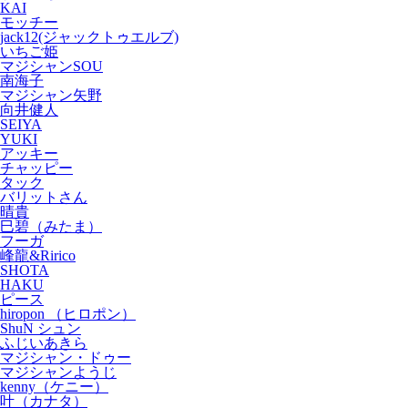
KAI
モッチー
jack12(ジャックトゥエルブ)
いちご姫
マジシャンSOU
南海子
マジシャン矢野
向井健人
SEIYA
YUKI
アッキー
チャッピー
タック
バリットさん
晴貴
巳碧（みたま）
フーガ
峰龍&Ririco
SHOTA
HAKU
ピース
hiropon （ヒロポン）
ShuN シュン
ふじいあきら
マジシャン・ドゥー
マジシャンようじ
kenny（ケニー）
叶（カナタ）