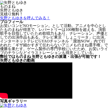
ものまね
矢野ともゆき
見積り無料！
矢野ともゆきを呼んでみる！
プロフィール
お笑いコンビNOモーション。として活動。アニメを中心とし
たものまねが得意で、レパートリーは100種類を超える。演歌
歌手を目指していたため歌唱力もあり、ナレーション、声優と
しての出演作品もある。テレビ東京「しょこリータ」に出演。
インターネットテレビGYAOチャンネル「溜池NOW」内で行
われた「ギザ細かすぎて伝わらないアニメものまね選手権」で
優勝を果たす。ゲーム製作の専門学校にいたため、お笑いライ
ブのチラシなどイラストレーションも得意としている。
弊社ではものまね 矢野ともゆきの派遣・出張が可能です！
矢野ともゆきの動画
写真ギャラリー