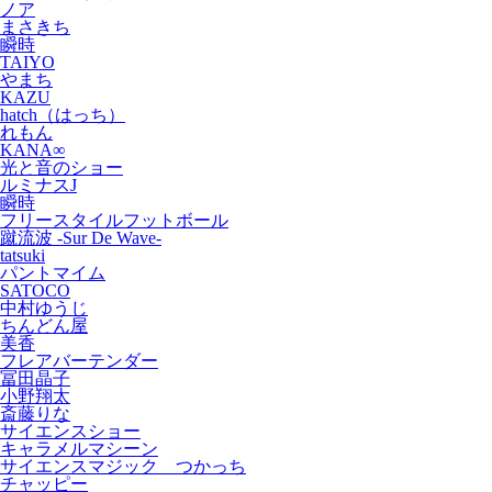
ノア
まさきち
瞬時
TAIYO
やまち
KAZU
hatch（はっち）
れもん
KANA∞
光と音のショー
ルミナスJ
瞬時
フリースタイルフットボール
蹴流波 -Sur De Wave-
tatsuki
パントマイム
SATOCO
中村ゆうじ
ちんどん屋
美香
フレアバーテンダー
冨田晶子
小野翔太
斎藤りな
サイエンスショー
キャラメルマシーン
サイエンスマジック つかっち
チャッピー