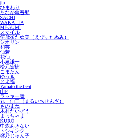
jin
ひまわり
たなか亀吾郎
SACHI
WAKATTA
MEGUMI
スマイル
笑飛須たぬ美（えびすたぬみ）
シオリン
和芸
仙若
花仙
小泉謙一
松元宏樹
こまたん
ゆうき
とよ福
Yamato the beat
山P
ラッキー舞
丸一仙三（まるいちせんざ）
ものまね
木村たいぞう
まっちゃま
KURO
中森あきない
トシキング
響乃じゅん子