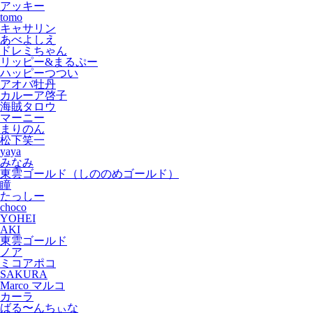
アッキー
tomo
キャサリン
あべよしえ
ドレミちゃん
リッピー&まるぷー
ハッピーつつい
アオバ牡丹
カルーア啓子
海賊タロウ
マーニー
まりのん
松下笑一
yaya
みなみ
東雲ゴールド（しののめゴールド）
瞳
たっしー
choco
YOHEI
AKI
東雲ゴールド
ノア
ミコアポコ
SAKURA
Marco マルコ
カーラ
ばる〜んちぃな