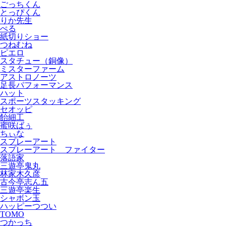
ごっちくん
とっぴくん
りか先生
ぺる
紙切りショー
つねむね
ピエロ
スタチュー（銅像）
ミスターファーム
アストロノーツ
足長パフォーマンス
ハット
スポーツスタッキング
セオッピ
飴細工
蜜咲ばぅ
ちぃな
スプレーアート
スプレーアート ファイター
落語家
三遊亭鬼丸
林家木久彦
古今亭志ん五
三遊亭楽生
シャボン玉
ハッピーつつい
TOMO
つかっち