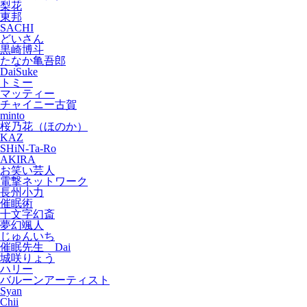
梨花
東邦
SACHI
どいさん
黒崎博斗
たなか亀吾郎
DaiSuke
トミー
マッティー
チャイニー古賀
minto
桜乃花（ほのか）
KAZ
SHiN-Ta-Ro
AKIRA
お笑い芸人
電撃ネットワーク
長州小力
催眠術
十文字幻斎
夢幻颯人
じゅんいち
催眠先生 Dai
城咲りょう
ハリー
バルーンアーティスト
Syan
Chii