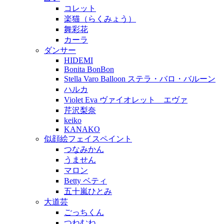
コレット
楽猫（らくみょう）
舞彩花
カーラ
ダンサー
HIDEMI
Bonita BonBon
Stella Varo Balloon ステラ・バロ・バルーン
ハルカ
Violet Eva ヴァイオレット エヴァ
芹沢梨奈
keiko
KANAKO
似顔絵フェイスペイント
つなみかん
うません
マロン
Betty ベティ
五十嵐ひとみ
大道芸
ごっちくん
つねむね