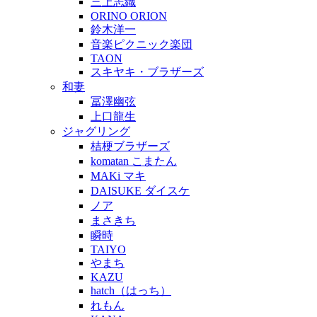
三上志織
ORINO ORION
鈴木洋一
音楽ピクニック楽団
TAON
スキヤキ・ブラザーズ
和妻
冨澤幽弦
上口龍生
ジャグリング
桔梗ブラザーズ
komatan こまたん
MAKi マキ
DAISUKE ダイスケ
ノア
まさきち
瞬時
TAIYO
やまち
KAZU
hatch（はっち）
れもん