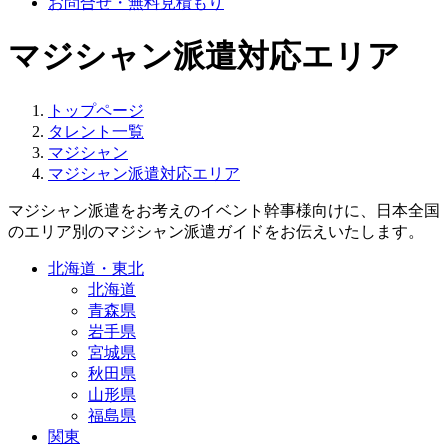
お問合せ・無料見積もり
マジシャン派遣対応エリア
トップページ
タレント一覧
マジシャン
マジシャン派遣対応エリア
マジシャン派遣をお考えのイベント幹事様向けに、日本全国
のエリア別のマジシャン派遣ガイドをお伝えいたします。
北海道・東北
北海道
青森県
岩手県
宮城県
秋田県
山形県
福島県
関東