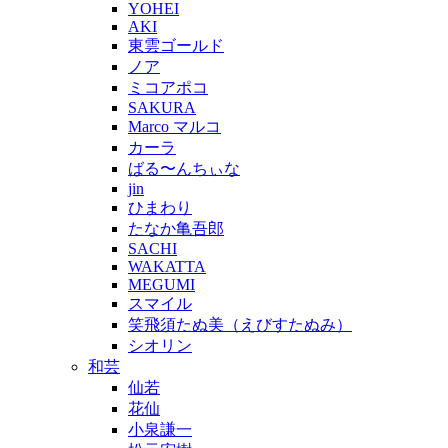
YOHEI
AKI
東雲ゴールド
ノア
ミコアポコ
SAKURA
Marco マルコ
カーラ
ばる〜んちぃな
jin
ひまわり
たなか亀吾郎
SACHI
WAKATTA
MEGUMI
スマイル
笑飛須たぬ美（えびすたぬみ）
シオリン
和芸
仙若
花仙
小泉謙一