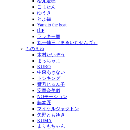
松元宏樹
こまたん
ゆうき
とよ福
Yamato the beat
山P
ラッキー舞
丸一仙三（まるいちせんざ）
ものまね
木村たいぞう
まっちゃま
KURO
中森あきない
トシキング
響乃じゅん子
安室奈美似
NOモーション
藤本匠
マイケルジャクトン
矢野ともゆき
KUMA
まりもちゃん