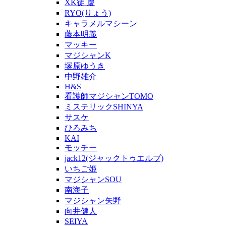
XK徒 慶
RYO(りょう)
キャラメルマシーン
藤本明義
マッキー
マジシャンK
塚原ゆうき
中野雄介
H&S
看護師マジシャンTOMO
ミステリックSHINYA
サスケ
ひろみち
KAI
モッチー
jack12(ジャックトゥエルブ)
いちご姫
マジシャンSOU
南海子
マジシャン矢野
向井健人
SEIYA