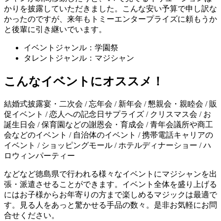
かりを披露していただきました。こんな安い予算で申し訳な
かったのですが、来年もトミーエンタープライズに頼もうか
と後輩に引き継いでいます。
イベントジャンル：学園祭
タレントジャンル：マジシャン
こんなイベントにオススメ！
結婚式披露宴・二次会 / 忘年会 / 新年会 / 懇親会・親睦会 / 販
促イベント / 恋人への記念日サプライズ / クリスマス会 / お
誕生日会 / 保育園などの謝恩会・育成会 / 青年会議所や商工
会などのイベント / 自治体のイベント / 携帯電話キャリアの
イベント / ショッピングモール / ホテルディナーショー / ハ
ロウィンパーティー
などなど徳島県で行われる様々なイベントにマジシャンを出
張・派遣させることができます。イベント全体を盛り上げる
にはお子様からお年寄りの方まで楽しめるマジックは最適で
す。見る人をあっと驚かせる手品の数々。是非お気軽にお問
合せください。