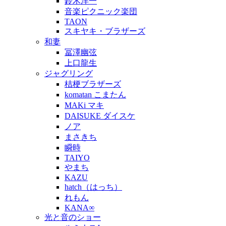
鈴木洋一
音楽ピクニック楽団
TAON
スキヤキ・ブラザーズ
和妻
冨澤幽弦
上口龍生
ジャグリング
桔梗ブラザーズ
komatan こまたん
MAKi マキ
DAISUKE ダイスケ
ノア
まさきち
瞬時
TAIYO
やまち
KAZU
hatch（はっち）
れもん
KANA∞
光と音のショー