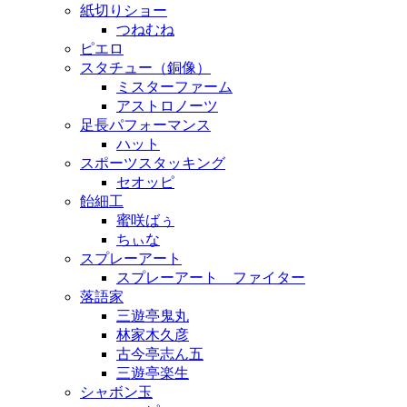
紙切りショー
つねむね
ピエロ
スタチュー（銅像）
ミスターファーム
アストロノーツ
足長パフォーマンス
ハット
スポーツスタッキング
セオッピ
飴細工
蜜咲ばぅ
ちぃな
スプレーアート
スプレーアート ファイター
落語家
三遊亭鬼丸
林家木久彦
古今亭志ん五
三遊亭楽生
シャボン玉