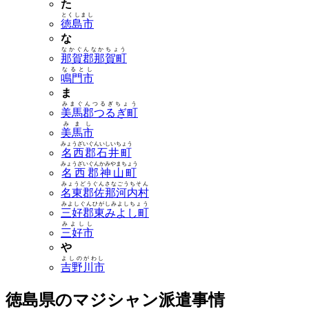
た
とくしまし
徳島市
な
なかぐんなかちょう
那賀郡那賀町
なるとし
鳴門市
ま
みまぐんつるぎちょう
美馬郡つるぎ町
みまし
美馬市
みょうざいぐんいしいちょう
名西郡石井町
みょうざいぐんかみやまちょう
名西郡神山町
みょうどうぐんさなごうちそん
名東郡佐那河内村
みよしぐんひがしみよしちょう
三好郡東みよし町
みよしし
三好市
や
よしのがわし
吉野川市
徳島県のマジシャン派遣事情