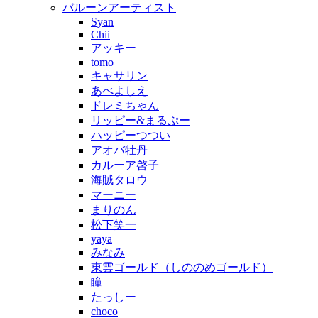
バルーンアーティスト
Syan
Chii
アッキー
tomo
キャサリン
あべよしえ
ドレミちゃん
リッピー&まるぷー
ハッピーつつい
アオバ牡丹
カルーア啓子
海賊タロウ
マーニー
まりのん
松下笑一
yaya
みなみ
東雲ゴールド（しののめゴールド）
瞳
たっしー
choco