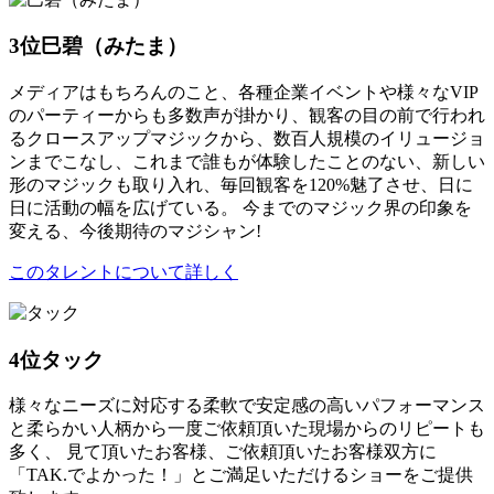
3位
巳碧（みたま）
メディアはもちろんのこと、各種企業イベントや様々なVIP
のパーティーからも多数声が掛かり、観客の目の前で行われ
るクロースアップマジックから、数百人規模のイリュージョ
ンまでこなし、これまで誰もが体験したことのない、新しい
形のマジックも取り入れ、毎回観客を120%魅了させ、日に
日に活動の幅を広げている。 今までのマジック界の印象を
変える、今後期待のマジシャン!
このタレントについて詳しく
4位
タック
様々なニーズに対応する柔軟で安定感の高いパフォーマンス
と柔らかい人柄から一度ご依頼頂いた現場からのリピートも
多く、 見て頂いたお客様、ご依頼頂いたお客様双方に
「TAK.でよかった！」とご満足いただけるショーをご提供