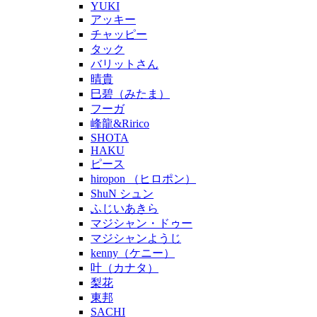
YUKI
アッキー
チャッピー
タック
バリットさん
晴貴
巳碧（みたま）
フーガ
峰龍&Ririco
SHOTA
HAKU
ピース
hiropon （ヒロポン）
ShuN シュン
ふじいあきら
マジシャン・ドゥー
マジシャンようじ
kenny（ケニー）
叶（カナタ）
梨花
東邦
SACHI