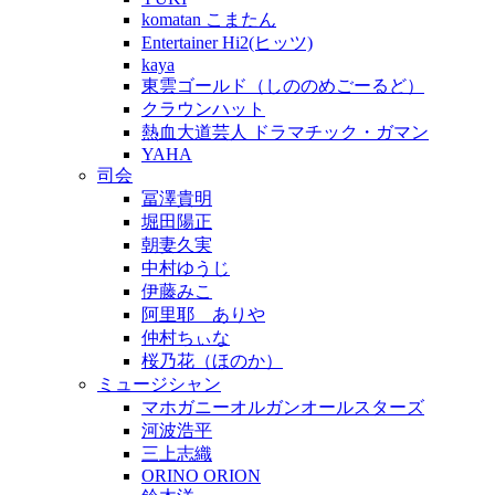
komatan こまたん
Entertainer Hi2(ヒッツ)
kaya
東雲ゴールド（しののめごーるど）
クラウンハット
熱血大道芸人 ドラマチック・ガマン
YAHA
司会
冨澤貴明
堀田陽正
朝妻久実
中村ゆうじ
伊藤みこ
阿里耶 ありや
仲村ちぃな
桜乃花（ほのか）
ミュージシャン
マホガニーオルガンオールスターズ
河波浩平
三上志織
ORINO ORION