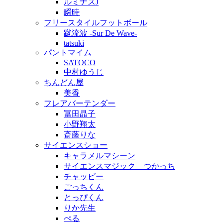
ルミナスJ
瞬時
フリースタイルフットボール
蹴流波 -Sur De Wave-
tatsuki
パントマイム
SATOCO
中村ゆうじ
ちんどん屋
美香
フレアバーテンダー
冨田晶子
小野翔太
斎藤りな
サイエンスショー
キャラメルマシーン
サイエンスマジック つかっち
チャッピー
ごっちくん
とっぴくん
りか先生
ぺる