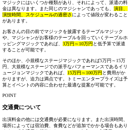
マジックにはいくつか種類があり、それによって、派遣の料
金は異なります。また同じのマジシャンであっても、
演目、
演技時間、スケジュールの過密さ
によって値段が変わること
があります。
お客さんの目の前でマジックを披露するテーブルマジック
や、マジシャンがお客様のテーブルを回っていくテーブルホ
ッピングマジックであれば、
3万円～10万円
と低予算で派遣
することが可能です。
そのほか、小規模なステージマジックであれば5万円～15万
円、大規模なステージでの派手なパフォーマンスであるイリ
ュージョンマジックであれば、
15万円～100万円
と費用がか
かりますが、迫力は満点です。トミーエンタープライズは予
算とイベントの内容に合わせた最適な提案が可能です。
POINT
交通費について
出演料金の他には交通費が必要になります。また出演時間、
場所によっては宿泊費、食費などが追加でかかる場合もあり