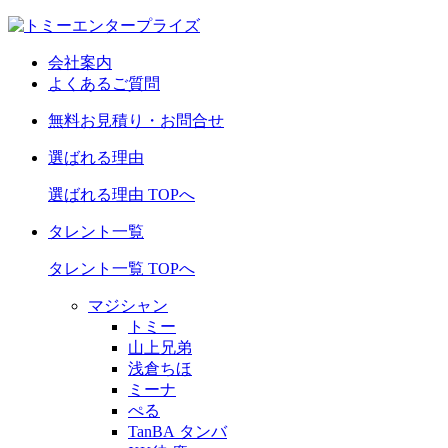
会社案内
よくあるご質問
無料お見積り・お問合せ
選ばれる理由
選ばれる理由 TOPへ
タレント一覧
タレント一覧 TOPへ
マジシャン
トミー
山上兄弟
浅倉ちほ
ミーナ
ぺる
TanBA タンバ