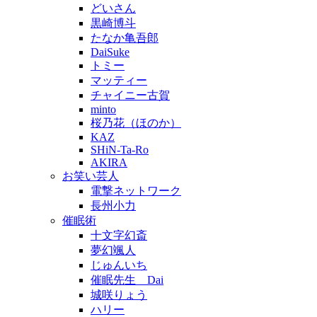
どいさん
黒崎博斗
たなか亀吾郎
DaiSuke
トミー
マッティー
チャイニー古賀
minto
桜乃花（ほのか）
KAZ
SHiN-Ta-Ro
AKIRA
お笑い芸人
電撃ネットワーク
長州小力
催眠術
十文字幻斎
夢幻颯人
じゅんいち
催眠先生 Dai
城咲りょう
ハリー