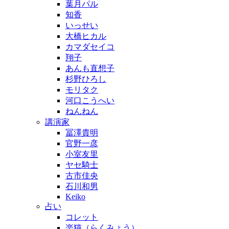
葉月パル
知香
いっせい
大橋ヒカル
カマダセイコ
翔子
あんも直想子
杉野ひろし
モリタク
河口こうへい
ねんねん
講演家
冨澤貴明
官野一彦
小室友里
ヤセ騎士
古市佳央
石川和男
Keiko
占い
コレット
楽猫（らくみょう）