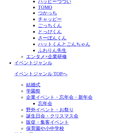
ハッピーつつい
TOMO
つかっち
チャッピー
ごっちくん
とっぴくん
さーぼんくん
ハットくんとごんちゃん
ふわりん先生
エンタメ×企業研修
イベントジャンル
イベントジャンル TOPへ
結婚式
学園祭
企業イベント・忘年会・新年会
忘年会
野外イベント・お祭り
誕生日会・クリスマス会
販促・集客イベント
保育園や小中学校