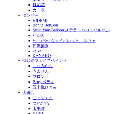
舞彩花
カーラ
ダンサー
HIDEMI
Bonita BonBon
Stella Varo Balloon ステラ・バロ・バルーン
ハルカ
Violet Eva ヴァイオレット エヴァ
芹沢梨奈
keiko
KANAKO
似顔絵フェイスペイント
つなみかん
うません
マロン
Betty ベティ
五十嵐ひとみ
大道芸
ごっちくん
つねむね
太平洋
YUKI