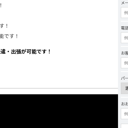
メ
！
す！
電
能です！
派遣・出張が可能です！
お
パ
お