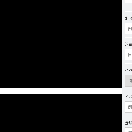
出
派
イ
イ
会