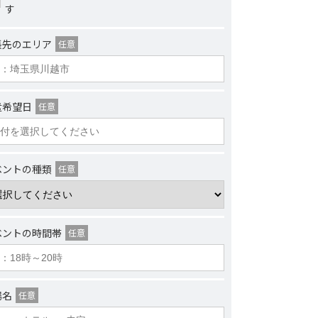
す
張先のエリア
任意
遣希望日
任意
ベントの種類
任意
ベントの時間帯
任意
場名
任意