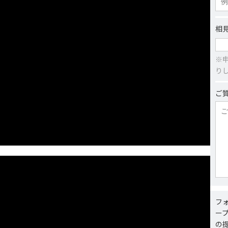
相
※
り
ご
フ
ー
の