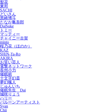
梨花
東邦
SACHI
どいさん
黒崎博斗
たなか亀吾郎
DaiSuke
トミー
マッティー
チャイニー古賀
minto
桜乃花（ほのか）
KAZ
SHiN-Ta-Ro
AKIRA
お笑い芸人
電撃ネットワーク
長州小力
催眠術
十文字幻斎
夢幻颯人
じゅんいち
催眠先生 Dai
城咲りょう
ハリー
バルーンアーティスト
Syan
Chii