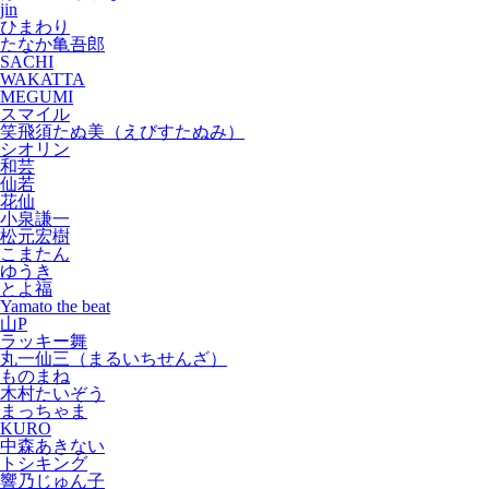
jin
ひまわり
たなか亀吾郎
SACHI
WAKATTA
MEGUMI
スマイル
笑飛須たぬ美（えびすたぬみ）
シオリン
和芸
仙若
花仙
小泉謙一
松元宏樹
こまたん
ゆうき
とよ福
Yamato the beat
山P
ラッキー舞
丸一仙三（まるいちせんざ）
ものまね
木村たいぞう
まっちゃま
KURO
中森あきない
トシキング
響乃じゅん子