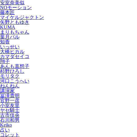
安室奈美似
NOモーション
藤本匠
マイケルジャクトン
矢野ともゆき
KUMA
まりもちゃん
葉月パル
知香
いっせい
大橋ヒカル
カマダセイコ
翔子
あんも直想子
杉野ひろし
モリタク
河口こうへい
ねんねん
講演家
冨澤貴明
官野一彦
小室友里
ヤセ騎士
古市佳央
石川和男
Keiko
占い
コレット