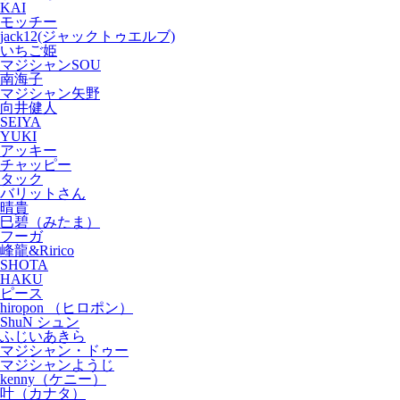
KAI
モッチー
jack12(ジャックトゥエルブ)
いちご姫
マジシャンSOU
南海子
マジシャン矢野
向井健人
SEIYA
YUKI
アッキー
チャッピー
タック
バリットさん
晴貴
巳碧（みたま）
フーガ
峰龍&Ririco
SHOTA
HAKU
ピース
hiropon （ヒロポン）
ShuN シュン
ふじいあきら
マジシャン・ドゥー
マジシャンようじ
kenny（ケニー）
叶（カナタ）