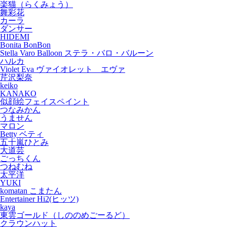
楽猫（らくみょう）
舞彩花
カーラ
ダンサー
HIDEMI
Bonita BonBon
Stella Varo Balloon ステラ・バロ・バルーン
ハルカ
Violet Eva ヴァイオレット エヴァ
芹沢梨奈
keiko
KANAKO
似顔絵フェイスペイント
つなみかん
うません
マロン
Betty ベティ
五十嵐ひとみ
大道芸
ごっちくん
つねむね
太平洋
YUKI
komatan こまたん
Entertainer Hi2(ヒッツ)
kaya
東雲ゴールド（しののめごーるど）
クラウンハット