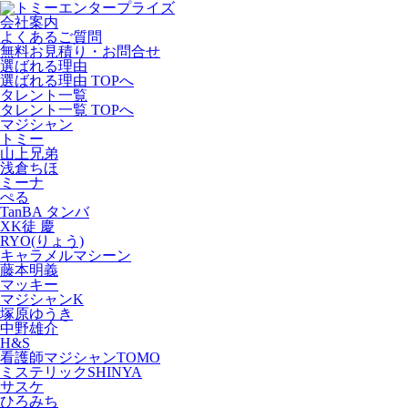
会社案内
よくあるご質問
無料お見積り・お問合せ
選ばれる理由
選ばれる理由 TOPへ
タレント一覧
タレント一覧 TOPへ
マジシャン
トミー
山上兄弟
浅倉ちほ
ミーナ
ぺる
TanBA タンバ
XK徒 慶
RYO(りょう)
キャラメルマシーン
藤本明義
マッキー
マジシャンK
塚原ゆうき
中野雄介
H&S
看護師マジシャンTOMO
ミステリックSHINYA
サスケ
ひろみち