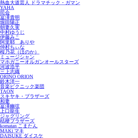
熱血大道芸人 ドラマチック・ガマン
YAHA
司会
冨澤貴明
堀田陽正
朝妻久実
中村ゆうじ
伊藤みこ
阿里耶 ありや
仲村ちぃな
桜乃花（ほのか）
ミュージシャン
マホガニーオルガンオールスターズ
河波浩平
三上志織
ORINO ORION
鈴木洋一
音楽ピクニック楽団
TAON
スキヤキ・ブラザーズ
和妻
冨澤幽弦
上口龍生
ジャグリング
桔梗ブラザーズ
komatan こまたん
MAKi マキ
DAISUKE ダイスケ