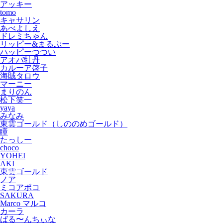
アッキー
tomo
キャサリン
あべよしえ
ドレミちゃん
リッピー&まるぷー
ハッピーつつい
アオバ牡丹
カルーア啓子
海賊タロウ
マーニー
まりのん
松下笑一
yaya
みなみ
東雲ゴールド（しののめゴールド）
瞳
たっしー
choco
YOHEI
AKI
東雲ゴールド
ノア
ミコアポコ
SAKURA
Marco マルコ
カーラ
ばる〜んちぃな