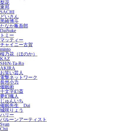
梨花
東邦
SACHI
どいさん
黒崎博斗
たなか亀吾郎
DaiSuke
トミー
マッティー
チャイニー古賀
minto
桜乃花（ほのか）
KAZ
SHiN-Ta-Ro
AKIRA
お笑い芸人
電撃ネットワーク
長州小力
催眠術
十文字幻斎
夢幻颯人
じゅんいち
催眠先生 Dai
城咲りょう
ハリー
バルーンアーティスト
Syan
Chii