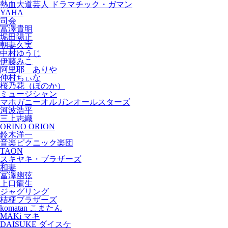
熱血大道芸人 ドラマチック・ガマン
YAHA
司会
冨澤貴明
堀田陽正
朝妻久実
中村ゆうじ
伊藤みこ
阿里耶 ありや
仲村ちぃな
桜乃花（ほのか）
ミュージシャン
マホガニーオルガンオールスターズ
河波浩平
三上志織
ORINO ORION
鈴木洋一
音楽ピクニック楽団
TAON
スキヤキ・ブラザーズ
和妻
冨澤幽弦
上口龍生
ジャグリング
桔梗ブラザーズ
komatan こまたん
MAKi マキ
DAISUKE ダイスケ