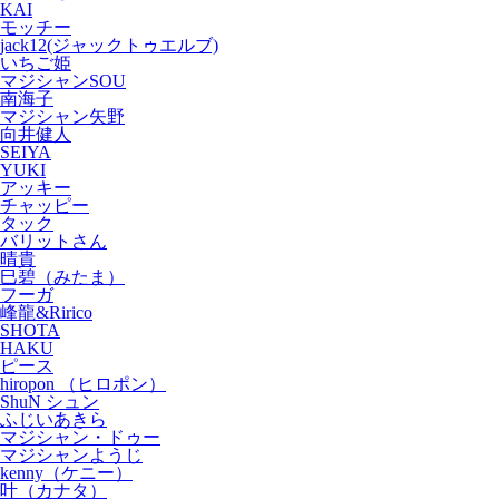
KAI
モッチー
jack12(ジャックトゥエルブ)
いちご姫
マジシャンSOU
南海子
マジシャン矢野
向井健人
SEIYA
YUKI
アッキー
チャッピー
タック
バリットさん
晴貴
巳碧（みたま）
フーガ
峰龍&Ririco
SHOTA
HAKU
ピース
hiropon （ヒロポン）
ShuN シュン
ふじいあきら
マジシャン・ドゥー
マジシャンようじ
kenny（ケニー）
叶（カナタ）