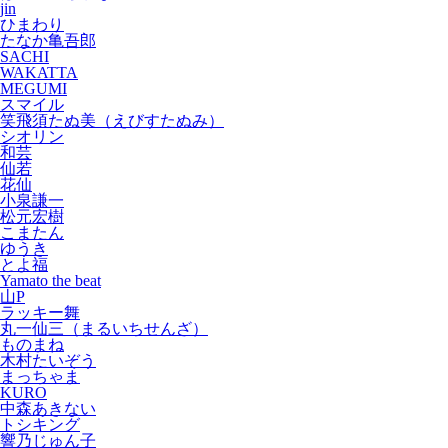
jin
ひまわり
たなか亀吾郎
SACHI
WAKATTA
MEGUMI
スマイル
笑飛須たぬ美（えびすたぬみ）
シオリン
和芸
仙若
花仙
小泉謙一
松元宏樹
こまたん
ゆうき
とよ福
Yamato the beat
山P
ラッキー舞
丸一仙三（まるいちせんざ）
ものまね
木村たいぞう
まっちゃま
KURO
中森あきない
トシキング
響乃じゅん子