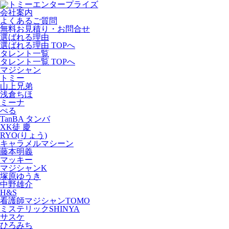
会社案内
よくあるご質問
無料お見積り・お問合せ
選ばれる理由
選ばれる理由 TOPへ
タレント一覧
タレント一覧 TOPへ
マジシャン
トミー
山上兄弟
浅倉ちほ
ミーナ
ぺる
TanBA タンバ
XK徒 慶
RYO(りょう)
キャラメルマシーン
藤本明義
マッキー
マジシャンK
塚原ゆうき
中野雄介
H&S
看護師マジシャンTOMO
ミステリックSHINYA
サスケ
ひろみち