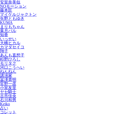
安室奈美似
NOモーション
藤本匠
マイケルジャクトン
矢野ともゆき
KUMA
まりもちゃん
葉月パル
知香
いっせい
大橋ヒカル
カマダセイコ
翔子
あんも直想子
杉野ひろし
モリタク
河口こうへい
ねんねん
講演家
冨澤貴明
官野一彦
小室友里
ヤセ騎士
古市佳央
石川和男
Keiko
占い
コレット