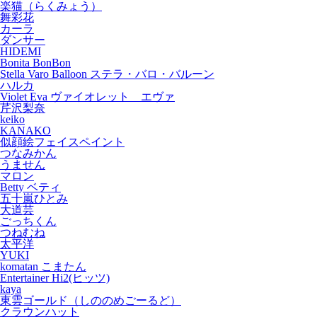
楽猫（らくみょう）
舞彩花
カーラ
ダンサー
HIDEMI
Bonita BonBon
Stella Varo Balloon ステラ・バロ・バルーン
ハルカ
Violet Eva ヴァイオレット エヴァ
芹沢梨奈
keiko
KANAKO
似顔絵フェイスペイント
つなみかん
うません
マロン
Betty ベティ
五十嵐ひとみ
大道芸
ごっちくん
つねむね
太平洋
YUKI
komatan こまたん
Entertainer Hi2(ヒッツ)
kaya
東雲ゴールド（しののめごーるど）
クラウンハット