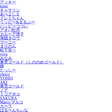
アッキー
tomo
キャサリン
あべよしえ
ドレミちゃん
リッピー&まるぷー
ハッピーつつい
アオバ牡丹
カルーア啓子
海賊タロウ
マーニー
まりのん
松下笑一
yaya
みなみ
東雲ゴールド（しののめゴールド）
瞳
たっしー
choco
YOHEI
AKI
東雲ゴールド
ノア
ミコアポコ
SAKURA
Marco マルコ
カーラ
ばる〜んちぃな