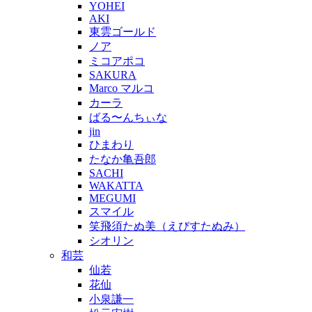
YOHEI
AKI
東雲ゴールド
ノア
ミコアポコ
SAKURA
Marco マルコ
カーラ
ばる〜んちぃな
jin
ひまわり
たなか亀吾郎
SACHI
WAKATTA
MEGUMI
スマイル
笑飛須たぬ美（えびすたぬみ）
シオリン
和芸
仙若
花仙
小泉謙一