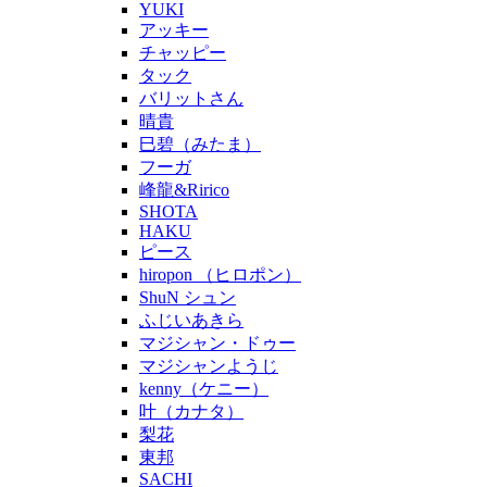
YUKI
アッキー
チャッピー
タック
バリットさん
晴貴
巳碧（みたま）
フーガ
峰龍&Ririco
SHOTA
HAKU
ピース
hiropon （ヒロポン）
ShuN シュン
ふじいあきら
マジシャン・ドゥー
マジシャンようじ
kenny（ケニー）
叶（カナタ）
梨花
東邦
SACHI