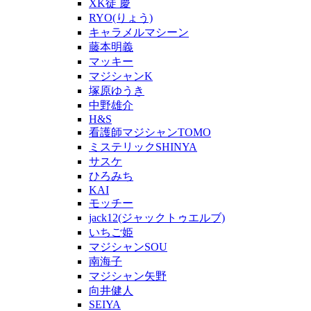
XK徒 慶
RYO(りょう)
キャラメルマシーン
藤本明義
マッキー
マジシャンK
塚原ゆうき
中野雄介
H&S
看護師マジシャンTOMO
ミステリックSHINYA
サスケ
ひろみち
KAI
モッチー
jack12(ジャックトゥエルブ)
いちご姫
マジシャンSOU
南海子
マジシャン矢野
向井健人
SEIYA