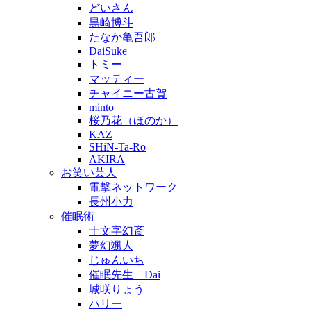
どいさん
黒崎博斗
たなか亀吾郎
DaiSuke
トミー
マッティー
チャイニー古賀
minto
桜乃花（ほのか）
KAZ
SHiN-Ta-Ro
AKIRA
お笑い芸人
電撃ネットワーク
長州小力
催眠術
十文字幻斎
夢幻颯人
じゅんいち
催眠先生 Dai
城咲りょう
ハリー