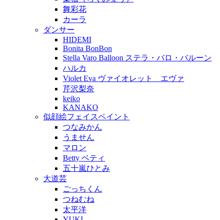
舞彩花
カーラ
ダンサー
HIDEMI
Bonita BonBon
Stella Varo Balloon ステラ・バロ・バルーン
ハルカ
Violet Eva ヴァイオレット エヴァ
芹沢梨奈
keiko
KANAKO
似顔絵フェイスペイント
つなみかん
うません
マロン
Betty ベティ
五十嵐ひとみ
大道芸
ごっちくん
つねむね
太平洋
YUKI