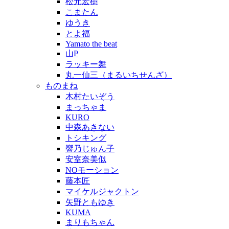
松元宏樹
こまたん
ゆうき
とよ福
Yamato the beat
山P
ラッキー舞
丸一仙三（まるいちせんざ）
ものまね
木村たいぞう
まっちゃま
KURO
中森あきない
トシキング
響乃じゅん子
安室奈美似
NOモーション
藤本匠
マイケルジャクトン
矢野ともゆき
KUMA
まりもちゃん