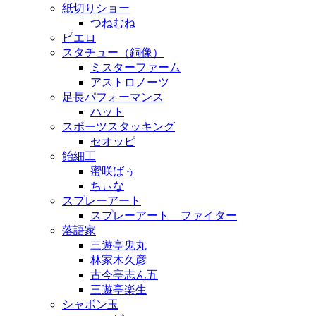
紙切りショー
つねむね
ピエロ
スタチュー（銅像）
ミスターファーム
アストロノーツ
足長パフォーマンス
ハット
スポーツスタッキング
セオッピ
飴細工
蜜咲ばぅ
ちぃな
スプレーアート
スプレーアート ファイター
落語家
三遊亭鬼丸
林家木久彦
古今亭志ん五
三遊亭楽生
シャボン玉