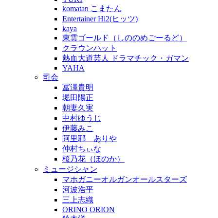
komatan こまたん
Entertainer Hi2(ヒッツ)
kaya
東雲ゴールド（しののめごーるど）
クラウンハット
熱血大道芸人 ドラマチック・ガマン
YAHA
司会
冨澤貴明
堀田陽正
朝妻久実
中村ゆうじ
伊藤みこ
阿里耶 ありや
仲村ちぃな
桜乃花（ほのか）
ミュージシャン
マホガニーオルガンオールスターズ
河波浩平
三上志織
ORINO ORION