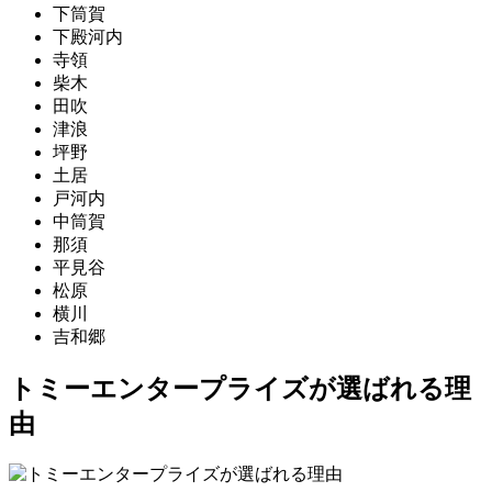
下筒賀
下殿河内
寺領
柴木
田吹
津浪
坪野
土居
戸河内
中筒賀
那須
平見谷
松原
横川
吉和郷
トミーエンタープライズが選ばれる理
由