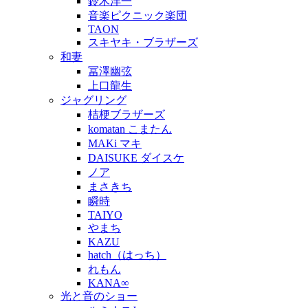
鈴木洋一
音楽ピクニック楽団
TAON
スキヤキ・ブラザーズ
和妻
冨澤幽弦
上口龍生
ジャグリング
桔梗ブラザーズ
komatan こまたん
MAKi マキ
DAISUKE ダイスケ
ノア
まさきち
瞬時
TAIYO
やまち
KAZU
hatch（はっち）
れもん
KANA∞
光と音のショー