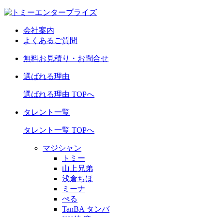
会社案内
よくあるご質問
無料お見積り・お問合せ
選ばれる理由
選ばれる理由 TOPへ
タレント一覧
タレント一覧 TOPへ
マジシャン
トミー
山上兄弟
浅倉ちほ
ミーナ
ぺる
TanBA タンバ