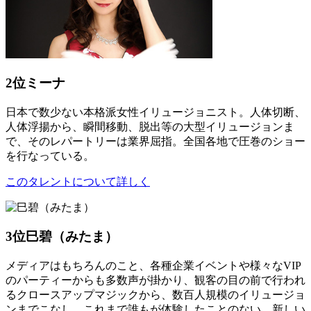
2位
ミーナ
日本で数少ない本格派女性イリュージョニスト。人体切断、
人体浮揚から、瞬間移動、脱出等の大型イリュージョンま
で、そのレパートリーは業界屈指。全国各地で圧巻のショー
を行なっている。
このタレントについて詳しく
3位
巳碧（みたま）
メディアはもちろんのこと、各種企業イベントや様々なVIP
のパーティーからも多数声が掛かり、観客の目の前で行われ
るクロースアップマジックから、数百人規模のイリュージョ
ンまでこなし、これまで誰もが体験したことのない、新しい