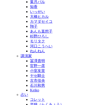
葉月パル
知香
いっせい
大橋ヒカル
カマダセイコ
翔子
あんも直想子
杉野ひろし
モリタク
河口こうへい
ねんねん
講演家
冨澤貴明
官野一彦
小室友里
ヤセ騎士
古市佳央
石川和男
Keiko
占い
コレット
楽猫（らくみょう）