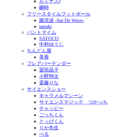
ルミナスJ
瞬時
フリースタイルフットボール
蹴流波 -Sur De Wave-
tatsuki
パントマイム
SATOCO
中村ゆうじ
ちんどん屋
美香
フレアバーテンダー
冨田晶子
小野翔太
斎藤りな
サイエンスショー
キャラメルマシーン
サイエンスマジック つかっち
チャッピー
ごっちくん
とっぴくん
りか先生
ぺる