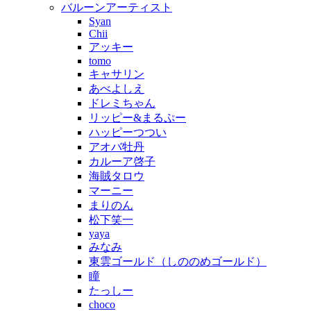
バルーンアーティスト
Syan
Chii
アッキー
tomo
キャサリン
あべよしえ
ドレミちゃん
リッピー&まるぷー
ハッピーつつい
アオバ牡丹
カルーア啓子
海賊タロウ
マーニー
まりのん
松下笑一
yaya
みなみ
東雲ゴールド（しののめゴールド）
瞳
たっしー
choco