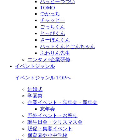
ハッピーつつい
TOMO
つかっち
チャッピー
ごっちくん
とっぴくん
さーぼんくん
ハットくんとごんちゃん
ふわりん先生
エンタメ×企業研修
イベントジャンル
イベントジャンル TOPへ
結婚式
学園祭
企業イベント・忘年会・新年会
忘年会
野外イベント・お祭り
誕生日会・クリスマス会
販促・集客イベント
保育園や小中学校