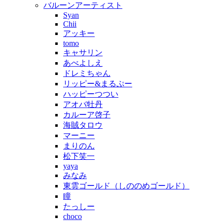
バルーンアーティスト
Syan
Chii
アッキー
tomo
キャサリン
あべよしえ
ドレミちゃん
リッピー&まるぷー
ハッピーつつい
アオバ牡丹
カルーア啓子
海賊タロウ
マーニー
まりのん
松下笑一
yaya
みなみ
東雲ゴールド（しののめゴールド）
瞳
たっしー
choco