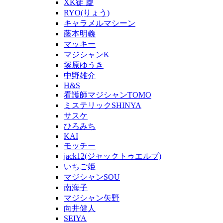
XK徒 慶
RYO(りょう)
キャラメルマシーン
藤本明義
マッキー
マジシャンK
塚原ゆうき
中野雄介
H&S
看護師マジシャンTOMO
ミステリックSHINYA
サスケ
ひろみち
KAI
モッチー
jack12(ジャックトゥエルブ)
いちご姫
マジシャンSOU
南海子
マジシャン矢野
向井健人
SEIYA