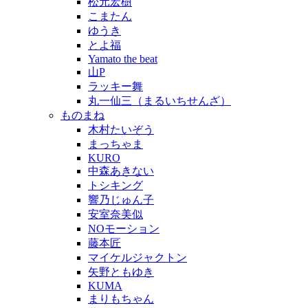
松元宏樹
こまたん
ゆうき
とよ福
Yamato the beat
山P
ラッキー舞
丸一仙三（まるいちせんざ）
ものまね
木村たいぞう
まっちゃま
KURO
中森あきない
トシキング
響乃じゅん子
安室奈美似
NOモーション
藤本匠
マイケルジャクトン
矢野ともゆき
KUMA
まりもちゃん