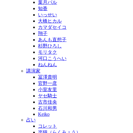
葉月パル
知香
いっせい
大橋ヒカル
カマダセイコ
翔子
あんも直想子
杉野ひろし
モリタク
河口こうへい
ねんねん
講演家
冨澤貴明
官野一彦
小室友里
ヤセ騎士
古市佳央
石川和男
Keiko
占い
コレット
楽猫（らくみょう）