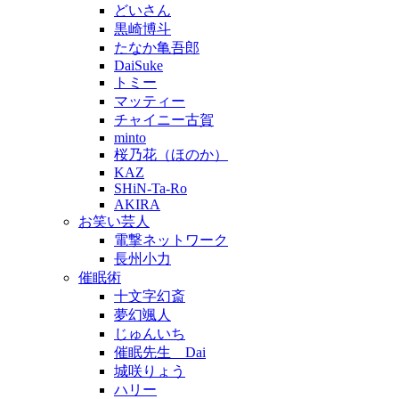
どいさん
黒崎博斗
たなか亀吾郎
DaiSuke
トミー
マッティー
チャイニー古賀
minto
桜乃花（ほのか）
KAZ
SHiN-Ta-Ro
AKIRA
お笑い芸人
電撃ネットワーク
長州小力
催眠術
十文字幻斎
夢幻颯人
じゅんいち
催眠先生 Dai
城咲りょう
ハリー