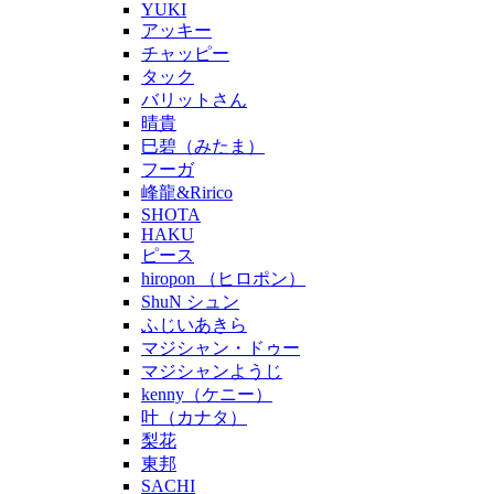
YUKI
アッキー
チャッピー
タック
バリットさん
晴貴
巳碧（みたま）
フーガ
峰龍&Ririco
SHOTA
HAKU
ピース
hiropon （ヒロポン）
ShuN シュン
ふじいあきら
マジシャン・ドゥー
マジシャンようじ
kenny（ケニー）
叶（カナタ）
梨花
東邦
SACHI