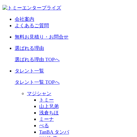
会社案内
よくあるご質問
無料お見積り・お問合せ
選ばれる理由
選ばれる理由 TOPへ
タレント一覧
タレント一覧 TOPへ
マジシャン
トミー
山上兄弟
浅倉ちほ
ミーナ
ぺる
TanBA タンバ