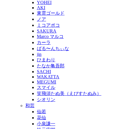
YOHEI
AKI
東雲ゴールド
ノア
ミコアポコ
SAKURA
Marco マルコ
カーラ
ばる〜んちぃな
jin
ひまわり
たなか亀吾郎
SACHI
WAKATTA
MEGUMI
スマイル
笑飛須たぬ美（えびすたぬみ）
シオリン
和芸
仙若
花仙
小泉謙一