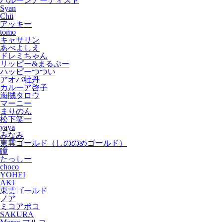
バルーンアーティスト
Syan
Chii
アッキー
tomo
キャサリン
あべよしえ
ドレミちゃん
リッピー&まるぷー
ハッピーつつい
アオバ牡丹
カルーア啓子
海賊タロウ
マーニー
まりのん
松下笑一
yaya
みなみ
東雲ゴールド（しののめゴールド）
瞳
たっしー
choco
YOHEI
AKI
東雲ゴールド
ノア
ミコアポコ
SAKURA