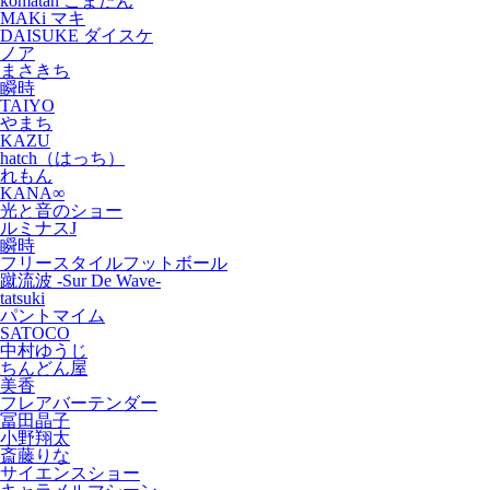
komatan こまたん
MAKi マキ
DAISUKE ダイスケ
ノア
まさきち
瞬時
TAIYO
やまち
KAZU
hatch（はっち）
れもん
KANA∞
光と音のショー
ルミナスJ
瞬時
フリースタイルフットボール
蹴流波 -Sur De Wave-
tatsuki
パントマイム
SATOCO
中村ゆうじ
ちんどん屋
美香
フレアバーテンダー
冨田晶子
小野翔太
斎藤りな
サイエンスショー