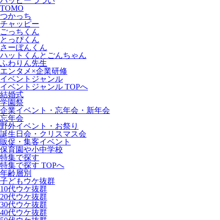
ハッピーつつい
TOMO
つかっち
チャッピー
ごっちくん
とっぴくん
さーぼんくん
ハットくんとごんちゃん
ふわりん先生
エンタメ×企業研修
イベントジャンル
イベントジャンル TOPへ
結婚式
学園祭
企業イベント・忘年会・新年会
忘年会
野外イベント・お祭り
誕生日会・クリスマス会
販促・集客イベント
保育園や小中学校
特集で探す
特集で探す TOPへ
年齢層別
子どもウケ抜群
10代ウケ抜群
20代ウケ抜群
30代ウケ抜群
40代ウケ抜群