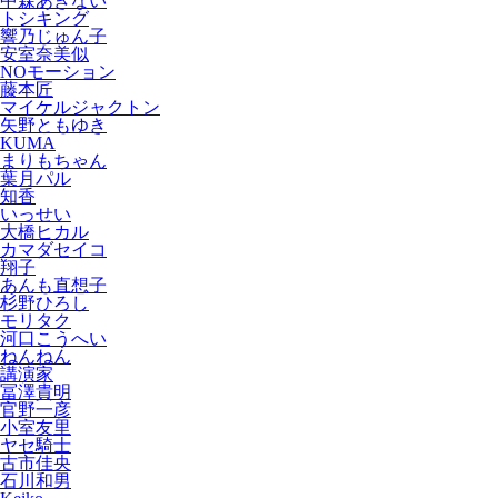
中森あきない
トシキング
響乃じゅん子
安室奈美似
NOモーション
藤本匠
マイケルジャクトン
矢野ともゆき
KUMA
まりもちゃん
葉月パル
知香
いっせい
大橋ヒカル
カマダセイコ
翔子
あんも直想子
杉野ひろし
モリタク
河口こうへい
ねんねん
講演家
冨澤貴明
官野一彦
小室友里
ヤセ騎士
古市佳央
石川和男