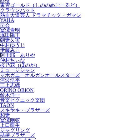
kaya
東雲ゴールド（しののめごーるど）
クラウンハット
熱血大道芸人 ドラマチック・ガマン
YAHA
司会
冨澤貴明
堀田陽正
朝妻久実
中村ゆうじ
伊藤みこ
阿里耶 ありや
仲村ちぃな
桜乃花（ほのか）
ミュージシャン
マホガニーオルガンオールスターズ
河波浩平
三上志織
ORINO ORION
鈴木洋一
音楽ピクニック楽団
TAON
スキヤキ・ブラザーズ
和妻
冨澤幽弦
上口龍生
ジャグリング
桔梗ブラザーズ