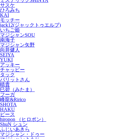
ミステリックSHINYA
サスケ
ひろみち
KAI
モッチー
jack12(ジャックトゥエルブ)
いちご姫
マジシャンSOU
南海子
マジシャン矢野
向井健人
SEIYA
YUKI
アッキー
チャッピー
タック
バリットさん
晴貴
巳碧（みたま）
フーガ
峰龍&Ririco
SHOTA
HAKU
ピース
hiropon （ヒロポン）
ShuN シュン
ふじいあきら
マジシャン・ドゥー