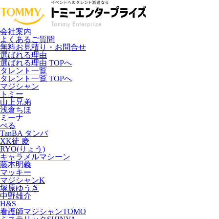
会社案内
よくあるご質問
無料お見積り・お問合せ
選ばれる理由
選ばれる理由 TOPへ
タレント一覧
タレント一覧 TOPへ
マジシャン
トミー
山上兄弟
浅倉ちほ
ミーナ
ぺる
TanBA タンバ
XK徒 慶
RYO(りょう)
キャラメルマシーン
藤本明義
マッキー
マジシャンK
塚原ゆうき
中野雄介
H&S
看護師マジシャンTOMO