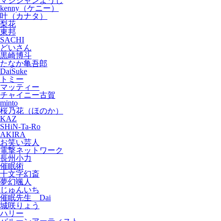
マジシャンようじ
kenny（ケニー）
叶（カナタ）
梨花
東邦
SACHI
どいさん
黒崎博斗
たなか亀吾郎
DaiSuke
トミー
マッティー
チャイニー古賀
minto
桜乃花（ほのか）
KAZ
SHiN-Ta-Ro
AKIRA
お笑い芸人
電撃ネットワーク
長州小力
催眠術
十文字幻斎
夢幻颯人
じゅんいち
催眠先生 Dai
城咲りょう
ハリー