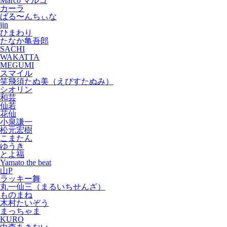
Marco マルコ
カーラ
ばる〜んちぃな
jin
ひまわり
たなか亀吾郎
SACHI
WAKATTA
MEGUMI
スマイル
笑飛須たぬ美（えびすたぬみ）
シオリン
和芸
仙若
花仙
小泉謙一
松元宏樹
こまたん
ゆうき
とよ福
Yamato the beat
山P
ラッキー舞
丸一仙三（まるいちせんざ）
ものまね
木村たいぞう
まっちゃま
KURO