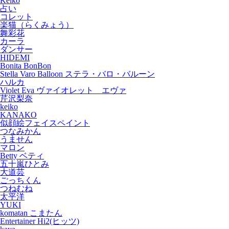
Keiko
占い
コレット
楽猫（らくみょう）
舞彩花
カーラ
ダンサー
HIDEMI
Bonita BonBon
Stella Varo Balloon ステラ・バロ・バルーン
ハルカ
Violet Eva ヴァイオレット エヴァ
芹沢梨奈
keiko
KANAKO
似顔絵フェイスペイント
つなみかん
うません
マロン
Betty ベティ
五十嵐ひとみ
大道芸
ごっちくん
つねむね
太平洋
YUKI
komatan こまたん
Entertainer Hi2(ヒッツ)