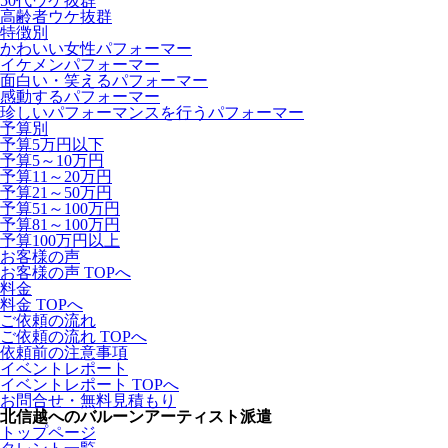
50代ウケ抜群
高齢者ウケ抜群
特徴別
かわいい女性パフォーマー
イケメンパフォーマー
面白い・笑えるパフォーマー
感動するパフォーマー
珍しいパフォーマンスを行うパフォーマー
予算別
予算5万円以下
予算5～10万円
予算11～20万円
予算21～50万円
予算51～100万円
予算81～100万円
予算100万円以上
お客様の声
お客様の声 TOPへ
料金
料金 TOPへ
ご依頼の流れ
ご依頼の流れ TOPへ
依頼前の注意事項
イベントレポート
イベントレポート TOPへ
お問合せ・無料見積もり
北信越へのバルーンアーティスト派遣
トップページ