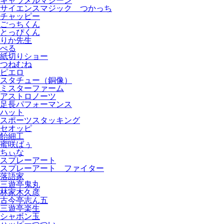
キャラメルマシーン
サイエンスマジック つかっち
チャッピー
ごっちくん
とっぴくん
りか先生
ぺる
紙切りショー
つねむね
ピエロ
スタチュー（銅像）
ミスターファーム
アストロノーツ
足長パフォーマンス
ハット
スポーツスタッキング
セオッピ
飴細工
蜜咲ばぅ
ちぃな
スプレーアート
スプレーアート ファイター
落語家
三遊亭鬼丸
林家木久彦
古今亭志ん五
三遊亭楽生
シャボン玉