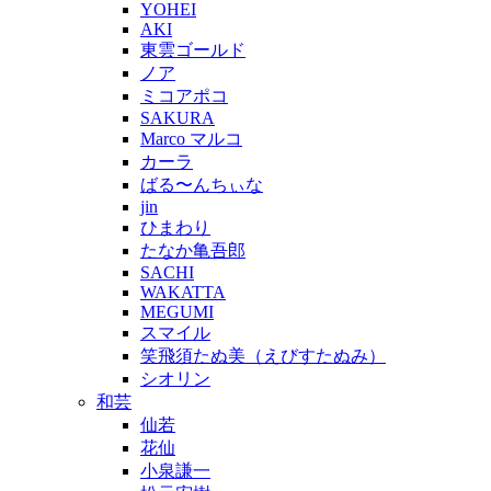
YOHEI
AKI
東雲ゴールド
ノア
ミコアポコ
SAKURA
Marco マルコ
カーラ
ばる〜んちぃな
jin
ひまわり
たなか亀吾郎
SACHI
WAKATTA
MEGUMI
スマイル
笑飛須たぬ美（えびすたぬみ）
シオリン
和芸
仙若
花仙
小泉謙一