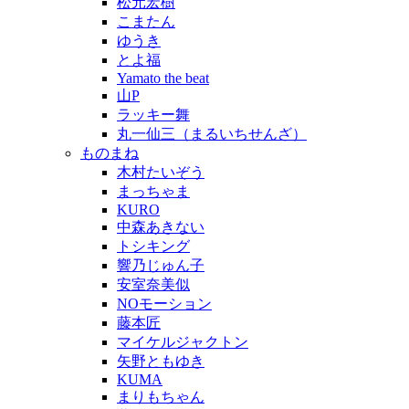
松元宏樹
こまたん
ゆうき
とよ福
Yamato the beat
山P
ラッキー舞
丸一仙三（まるいちせんざ）
ものまね
木村たいぞう
まっちゃま
KURO
中森あきない
トシキング
響乃じゅん子
安室奈美似
NOモーション
藤本匠
マイケルジャクトン
矢野ともゆき
KUMA
まりもちゃん