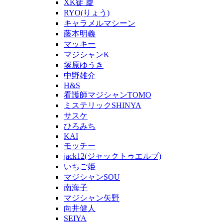
XK徒 慶
RYO(りょう)
キャラメルマシーン
藤本明義
マッキー
マジシャンK
塚原ゆうき
中野雄介
H&S
看護師マジシャンTOMO
ミステリックSHINYA
サスケ
ひろみち
KAI
モッチー
jack12(ジャックトゥエルブ)
いちご姫
マジシャンSOU
南海子
マジシャン矢野
向井健人
SEIYA