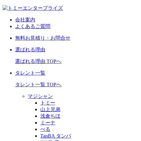
会社案内
よくあるご質問
無料お見積り・お問合せ
選ばれる理由
選ばれる理由 TOPへ
タレント一覧
タレント一覧 TOPへ
マジシャン
トミー
山上兄弟
浅倉ちほ
ミーナ
ぺる
TanBA タンバ