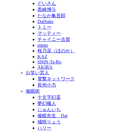
どいさん
黒崎博斗
たなか亀吾郎
DaiSuke
トミー
マッティー
チャイニー古賀
minto
桜乃花（ほのか）
KAZ
SHiN-Ta-Ro
AKIRA
お笑い芸人
電撃ネットワーク
長州小力
催眠術
十文字幻斎
夢幻颯人
じゅんいち
催眠先生 Dai
城咲りょう
ハリー