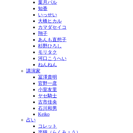
葉月パル
知香
いっせい
大橋ヒカル
カマダセイコ
翔子
あんも直想子
杉野ひろし
モリタク
河口こうへい
ねんねん
講演家
冨澤貴明
官野一彦
小室友里
ヤセ騎士
古市佳央
石川和男
Keiko
占い
コレット
楽猫（らくみょう）