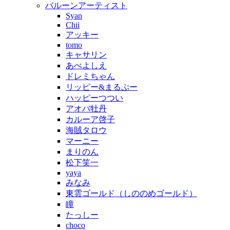
バルーンアーティスト
Syan
Chii
アッキー
tomo
キャサリン
あべよしえ
ドレミちゃん
リッピー&まるぷー
ハッピーつつい
アオバ牡丹
カルーア啓子
海賊タロウ
マーニー
まりのん
松下笑一
yaya
みなみ
東雲ゴールド（しののめゴールド）
瞳
たっしー
choco