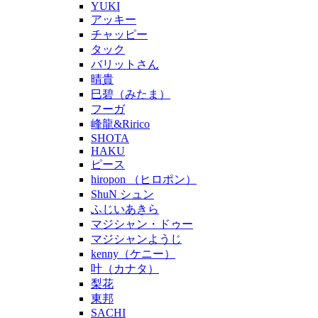
YUKI
アッキー
チャッピー
タック
バリットさん
晴貴
巳碧（みたま）
フーガ
峰龍&Ririco
SHOTA
HAKU
ピース
hiropon （ヒロポン）
ShuN シュン
ふじいあきら
マジシャン・ドゥー
マジシャンようじ
kenny（ケニー）
叶（カナタ）
梨花
東邦
SACHI