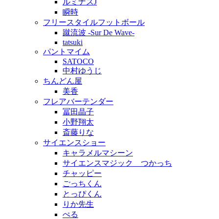
ルミナスJ
瞬時
フリースタイルフットボール
蹴流波 -Sur De Wave-
tatsuki
パントマイム
SATOCO
中村ゆうじ
ちんどん屋
美香
フレアバーテンダー
冨田晶子
小野翔太
斎藤りな
サイエンスショー
キャラメルマシーン
サイエンスマジック つかっち
チャッピー
ごっちくん
とっぴくん
りか先生
ぺる