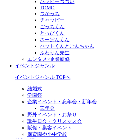
ハッピーつつい
TOMO
つかっち
チャッピー
ごっちくん
とっぴくん
さーぼんくん
ハットくんとごんちゃん
ふわりん先生
エンタメ×企業研修
イベントジャンル
イベントジャンル TOPへ
結婚式
学園祭
企業イベント・忘年会・新年会
忘年会
野外イベント・お祭り
誕生日会・クリスマス会
販促・集客イベント
保育園や小中学校