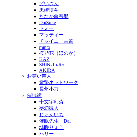
どいさん
黒崎博斗
たなか亀吾郎
DaiSuke
トミー
マッティー
チャイニー古賀
minto
桜乃花（ほのか）
KAZ
SHiN-Ta-Ro
AKIRA
お笑い芸人
電撃ネットワーク
長州小力
催眠術
十文字幻斎
夢幻颯人
じゅんいち
催眠先生 Dai
城咲りょう
ハリー