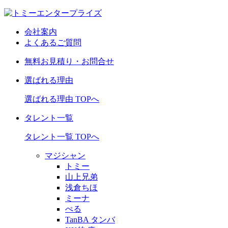
会社案内
よくあるご質問
無料お見積り・お問合せ
選ばれる理由
選ばれる理由 TOPへ
タレント一覧
タレント一覧 TOPへ
マジシャン
トミー
山上兄弟
浅倉ちほ
ミーナ
ぺる
TanBA タンバ