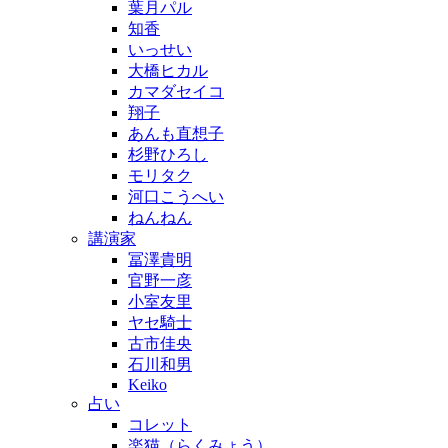
葉月パル
知香
いっせい
大橋ヒカル
カマダセイコ
翔子
あんも直想子
杉野ひろし
モリタク
河口こうへい
ねんねん
講演家
冨澤貴明
官野一彦
小室友里
ヤセ騎士
古市佳央
石川和男
Keiko
占い
コレット
楽猫（らくみょう）