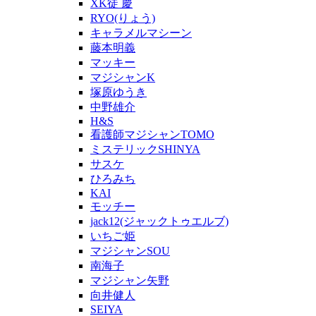
XK徒 慶
RYO(りょう)
キャラメルマシーン
藤本明義
マッキー
マジシャンK
塚原ゆうき
中野雄介
H&S
看護師マジシャンTOMO
ミステリックSHINYA
サスケ
ひろみち
KAI
モッチー
jack12(ジャックトゥエルブ)
いちご姫
マジシャンSOU
南海子
マジシャン矢野
向井健人
SEIYA