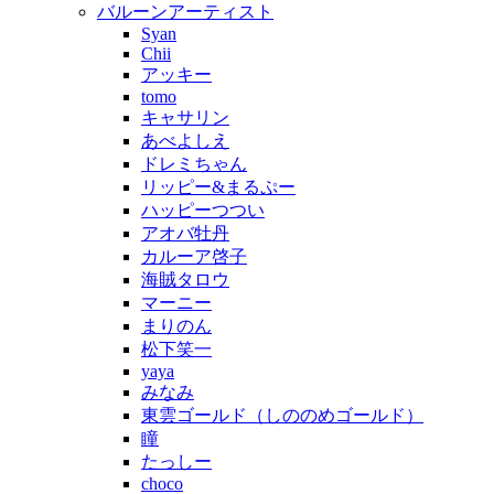
バルーンアーティスト
Syan
Chii
アッキー
tomo
キャサリン
あべよしえ
ドレミちゃん
リッピー&まるぷー
ハッピーつつい
アオバ牡丹
カルーア啓子
海賊タロウ
マーニー
まりのん
松下笑一
yaya
みなみ
東雲ゴールド（しののめゴールド）
瞳
たっしー
choco