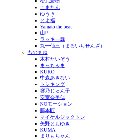
松元宏樹
こまたん
ゆうき
とよ福
Yamato the beat
山P
ラッキー舞
丸一仙三（まるいちせんざ）
ものまね
木村たいぞう
まっちゃま
KURO
中森あきない
トシキング
響乃じゅん子
安室奈美似
NOモーション
藤本匠
マイケルジャクトン
矢野ともゆき
KUMA
まりもちゃん