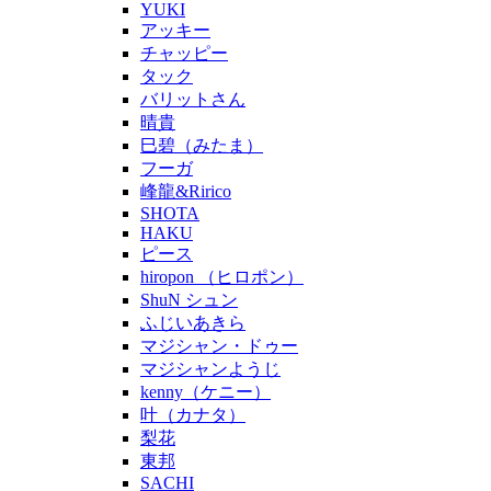
YUKI
アッキー
チャッピー
タック
バリットさん
晴貴
巳碧（みたま）
フーガ
峰龍&Ririco
SHOTA
HAKU
ピース
hiropon （ヒロポン）
ShuN シュン
ふじいあきら
マジシャン・ドゥー
マジシャンようじ
kenny（ケニー）
叶（カナタ）
梨花
東邦
SACHI