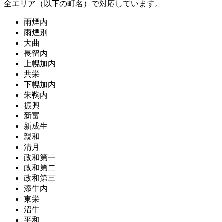
全エリア（以下の町名）で対応しています。
雨煙内
雨煙別
大曲
長留内
上幌加内
共栄
下幌加内
朱鞠内
振興
新富
新成生
親和
清月
政和第一
政和第二
政和第三
添牛内
東栄
沼牛
平和