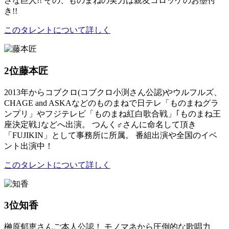
さな巨人!! その、ものまねの実力は親友コロッケのお墨付
き!!
このタレントについて詳しく
2位
藤本匠
2013年からコブクロ(コブクロ小渕さん公認)やウルフルズ、
CHAGE and ASKAなどのものまねで日テレ「ものまねグラ
ンプリ」やフジテレビ「ものまね紅白歌合戦」｢ものまね王
座決定戦｣などへ出演。 つんく♂さんに命名して頂き
「FUJIKIN」として事務所に所属。 番組出演や全国のイベ
ント出演中！
このタレントについて詳しく
3位
知香
榊原郁恵さんご本人公認！ モノマネから圧倒的な歌唱力、