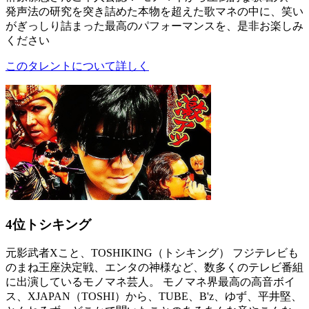
発声法の研究を突き詰めた本物を超えた歌マネの中に、笑い
がぎっしり詰まった最高のパフォーマンスを、是非お楽しみ
ください
このタレントについて詳しく
4位
トシキング
元影武者Xこと、TOSHIKING（トシキング） フジテレビも
のまね王座決定戦、エンタの神様など、数多くのテレビ番組
に出演しているモノマネ芸人。 モノマネ界最高の高音ボイ
ス、XJAPAN（TOSHI）から、TUBE、B'z、ゆず、平井堅、