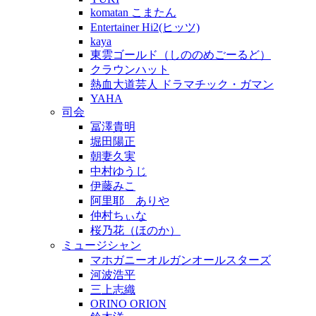
komatan こまたん
Entertainer Hi2(ヒッツ)
kaya
東雲ゴールド（しののめごーるど）
クラウンハット
熱血大道芸人 ドラマチック・ガマン
YAHA
司会
冨澤貴明
堀田陽正
朝妻久実
中村ゆうじ
伊藤みこ
阿里耶 ありや
仲村ちぃな
桜乃花（ほのか）
ミュージシャン
マホガニーオルガンオールスターズ
河波浩平
三上志織
ORINO ORION