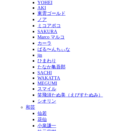
YOHEI
AKI
東雲ゴールド
ノア
ミコアポコ
SAKURA
Marco マルコ
カーラ
ばる〜んちぃな
jin
ひまわり
たなか亀吾郎
SACHI
WAKATTA
MEGUMI
スマイル
笑飛須たぬ美（えびすたぬみ）
シオリン
和芸
仙若
花仙
小泉謙一