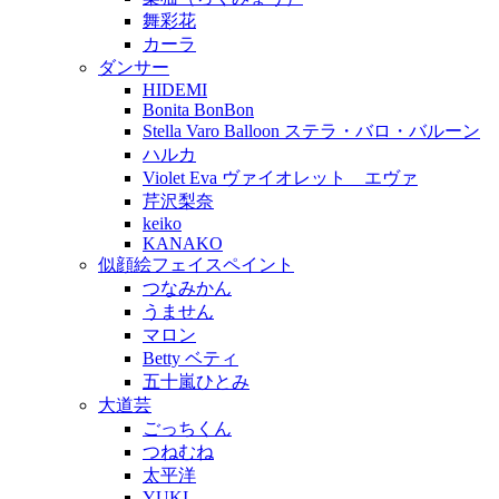
舞彩花
カーラ
ダンサー
HIDEMI
Bonita BonBon
Stella Varo Balloon ステラ・バロ・バルーン
ハルカ
Violet Eva ヴァイオレット エヴァ
芹沢梨奈
keiko
KANAKO
似顔絵フェイスペイント
つなみかん
うません
マロン
Betty ベティ
五十嵐ひとみ
大道芸
ごっちくん
つねむね
太平洋
YUKI