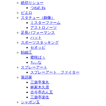
紙切りショー
つねむね
ピエロ
スタチュー（銅像）
ミスターファーム
アストロノーツ
足長パフォーマンス
ハット
スポーツスタッキング
セオッピ
飴細工
蜜咲ばぅ
ちぃな
スプレーアート
スプレーアート ファイター
落語家
三遊亭鬼丸
林家木久彦
古今亭志ん五
三遊亭楽生
シャボン玉