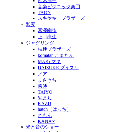
鈴木洋一
音楽ピクニック楽団
TAON
スキヤキ・ブラザーズ
和妻
冨澤幽弦
上口龍生
ジャグリング
桔梗ブラザーズ
komatan こまたん
MAKi マキ
DAISUKE ダイスケ
ノア
まさきち
瞬時
TAIYO
やまち
KAZU
hatch（はっち）
れもん
KANA∞
光と音のショー