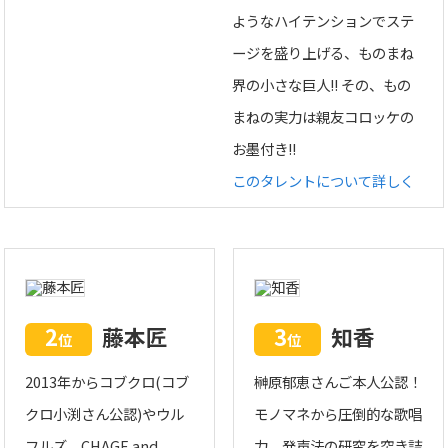
ようなハイテンションでステ
ージを盛り上げる、ものまね
界の小さな巨人!! その、もの
まねの実力は親友コロッケの
お墨付き!!
このタレントについて詳しく
2
藤本匠
3
知香
位
位
2013年からコブクロ(コブ
榊原郁恵さんご本人公認！
クロ小渕さん公認)やウル
モノマネから圧倒的な歌唱
フルズ、CHAGE and
力、発声法の研究を突き詰