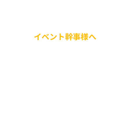
イベント幹事様へ
イベントを盛り上げた
TVで人気のものまね
に招待しませんか？知
人が会場を圧倒的に盛
ネタ披露後の写真撮影
是非お気軽にお問い合
い。
株式会社T