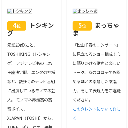
4
トシキン
5
まっちゃ
位
位
グ
ま
元影武者Xこと、
『松山千春のコンサート』
TOSHIKING（トシキン
に見立てるショー構成！心
グ） フジテレビものまね
に語りかける歌声と楽しい
王座決定戦、エンタの神様
トーク、あのコロッケも認
など、数多くのテレビ番組
めるほどの卓越した歌唱
に出演しているモノマネ芸
力、そして表現力をご堪能
人。 モノマネ界最高の高
ください。
音ボイス、
このタレントについて詳し
XJAPAN（TOSHI）から、
く
TUBE、B'z、ゆず、平井