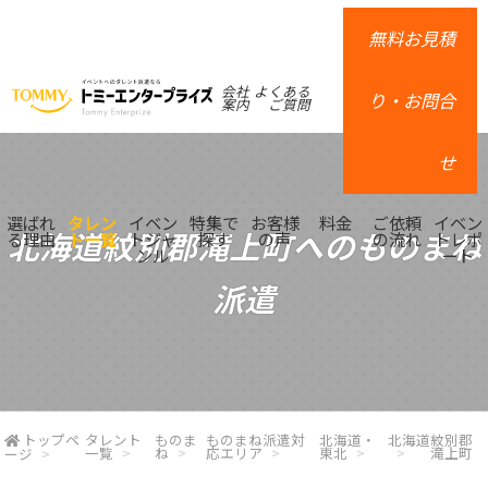
無料お見積
会社
よくある
り・お問合
案内
ご質問
せ
選ばれ
タレン
イベン
特集で
お客様
料金
ご依頼
イベン
北海道紋別郡滝上町へのものまね
る理由
ト一覧
トジャ
探す
の声
の流れ
トレポ
ンル
ート
派遣
トップペ
タレント
ものま
ものまね派遣対
北海道・
北海道
紋別郡
一覧
ね
応エリア
東北
滝上町
ージ