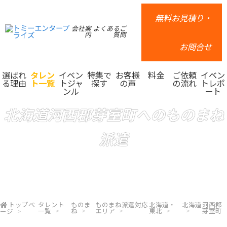
無料お見積り・
会社案
よくあるご
内
質問
お問合せ
選ばれ
タレン
イベン
特集で
お客様
料金
ご依頼
イベン
る理由
ト一覧
トジャ
探す
の声
の流れ
トレポ
ンル
ート
北海道河西郡芽室町へのものまね
派遣
トップペ
タレント
ものま
ものまね派遣対応
北海道・
北海道
河西郡
一覧
ね
エリア
東北
芽室町
ージ