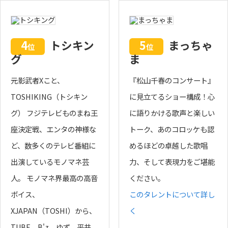
4
トシキン
5
まっちゃ
位
位
グ
ま
元影武者Xこと、
『松山千春のコンサート』
TOSHIKING（トシキン
に見立てるショー構成！心
グ） フジテレビものまね王
に語りかける歌声と楽しい
座決定戦、エンタの神様な
トーク、あのコロッケも認
ど、数多くのテレビ番組に
めるほどの卓越した歌唱
出演しているモノマネ芸
力、そして表現力をご堪能
人。 モノマネ界最高の高音
ください。
ボイス、
このタレントについて詳し
XJAPAN（TOSHI）から、
く
TUBE、B'z、ゆず、平井