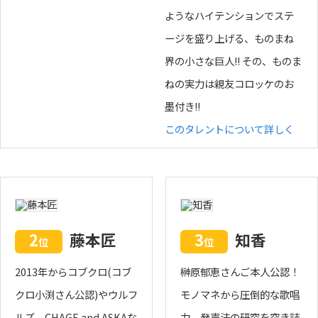
ようなハイテンションでステ
ージを盛り上げる、ものまね
界の小さな巨人!! その、ものま
ねの実力は親友コロッケのお
墨付き!!
このタレントについて詳しく
2
藤本匠
3
知香
位
位
2013年からコブクロ(コブ
榊原郁恵さんご本人公認！
クロ小渕さん公認)やウルフ
モノマネから圧倒的な歌唱
ルズ、CHAGE and ASKAな
力、発声法の研究を突き詰