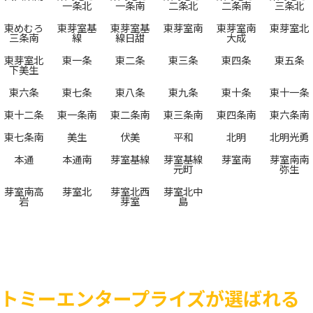
一条北
一条南
二条北
二条南
三条北
東めむろ
東芽室基
東芽室基
東芽室南
東芽室南
東芽室北
三条南
線
線日甜
大成
東芽室北
東一条
東二条
東三条
東四条
東五条
下美生
東六条
東七条
東八条
東九条
東十条
東十一条
東十二条
東一条南
東二条南
東三条南
東四条南
東六条南
東七条南
美生
伏美
平和
北明
北明光勇
本通
本通南
芽室基線
芽室基線
芽室南
芽室南南
元町
弥生
芽室南高
芽室北
芽室北西
芽室北中
岩
芽室
島
トミーエンタープライズが選ばれる