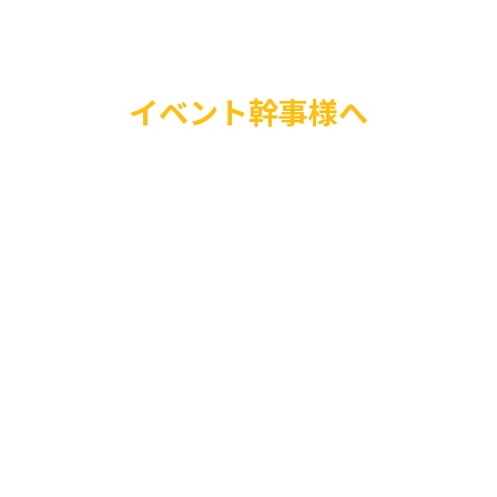
イベント幹事様へ
イベントを盛り上げた
TVで人気のものまね
に招待しませんか？知
人が会場を圧倒的に盛
ネタ披露後の写真撮影
是非お気軽にお問い合
い。
株式会社T
代表取締