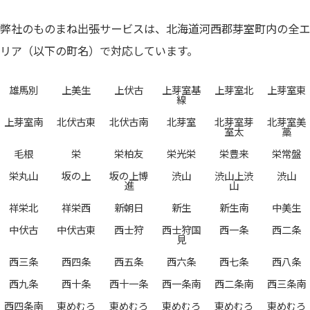
弊社のものまね出張サービスは、北海道河西郡芽室町内の全エ
リア（以下の町名）で対応しています。
雄馬別
上美生
上伏古
上芽室基
上芽室北
上芽室東
線
上芽室南
北伏古東
北伏古南
北芽室
北芽室芽
北芽室美
室太
藁
毛根
栄
栄柏友
栄光栄
栄豊来
栄常盤
栄丸山
坂の上
坂の上博
渋山
渋山上渋
渋山
進
山
祥栄北
祥栄西
新朝日
新生
新生南
中美生
中伏古
中伏古東
西士狩
西士狩国
西一条
西二条
見
西三条
西四条
西五条
西六条
西七条
西八条
西九条
西十条
西十一条
西一条南
西二条南
西三条南
西四条南
東めむろ
東めむろ
東めむろ
東めむろ
東めむろ