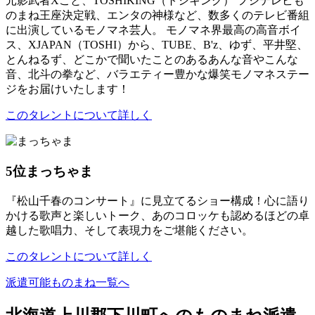
元影武者Xこと、TOSHIKING（トシキング） フジテレビも
のまね王座決定戦、エンタの神様など、数多くのテレビ番組
に出演しているモノマネ芸人。 モノマネ界最高の高音ボイ
ス、XJAPAN（TOSHI）から、TUBE、B'z、ゆず、平井堅、
とんねるず、どこかで聞いたことのあるあんな音やこんな
音、北斗の拳など、バラエティー豊かな爆笑モノマネステー
ジをお届けいたします！
このタレントについて詳しく
5位
まっちゃま
『松山千春のコンサート』に見立てるショー構成！心に語り
かける歌声と楽しいトーク、あのコロッケも認めるほどの卓
越した歌唱力、そして表現力をご堪能ください。
このタレントについて詳しく
派遣可能ものまね一覧へ