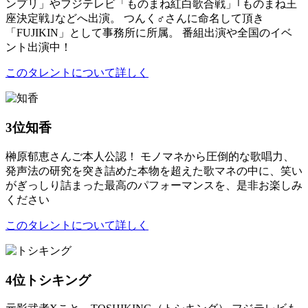
ンプリ」やフジテレビ「ものまね紅白歌合戦」｢ものまね王
座決定戦｣などへ出演。 つんく♂さんに命名して頂き
「FUJIKIN」として事務所に所属。 番組出演や全国のイベ
ント出演中！
このタレントについて詳しく
3位
知香
榊原郁恵さんご本人公認！ モノマネから圧倒的な歌唱力、
発声法の研究を突き詰めた本物を超えた歌マネの中に、笑い
がぎっしり詰まった最高のパフォーマンスを、是非お楽しみ
ください
このタレントについて詳しく
4位
トシキング