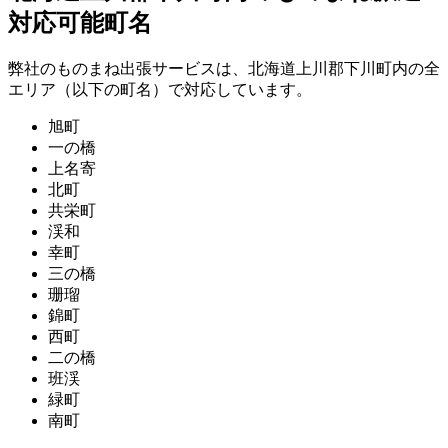
対応可能町名
弊社のものまね出張サービスは、北海道上川郡下川町内の全
エリア（以下の町名）で対応しています。
旭町
一の橋
上名寄
北町
共栄町
渓和
幸町
三の橋
珊瑠
錦町
西町
二の橋
班渓
緑町
南町