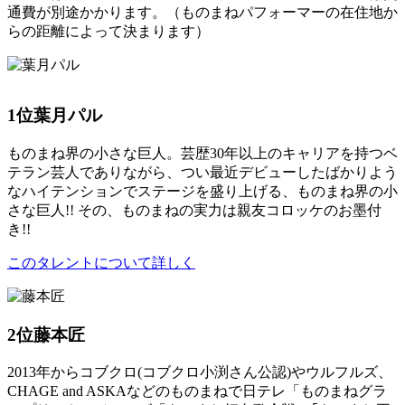
通費が別途かかります。（ものまねパフォーマーの在住地か
らの距離によって決まります）
1位
葉月パル
ものまね界の小さな巨人。芸歴30年以上のキャリアを持つベ
テラン芸人でありながら、つい最近デビューしたばかりよう
なハイテンションでステージを盛り上げる、ものまね界の小
さな巨人!! その、ものまねの実力は親友コロッケのお墨付
き!!
このタレントについて詳しく
2位
藤本匠
2013年からコブクロ(コブクロ小渕さん公認)やウルフルズ、
CHAGE and ASKAなどのものまねで日テレ「ものまねグラ