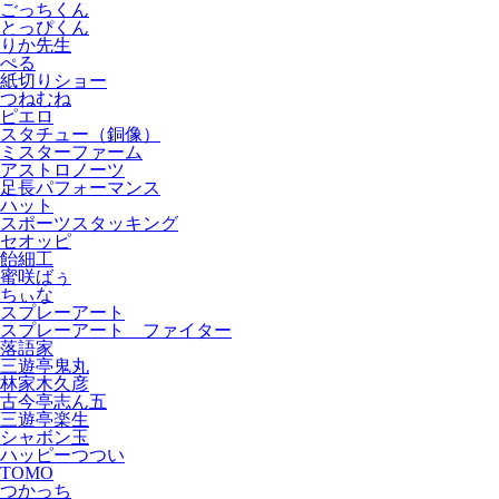
ごっちくん
とっぴくん
りか先生
ぺる
紙切りショー
つねむね
ピエロ
スタチュー（銅像）
ミスターファーム
アストロノーツ
足長パフォーマンス
ハット
スポーツスタッキング
セオッピ
飴細工
蜜咲ばぅ
ちぃな
スプレーアート
スプレーアート ファイター
落語家
三遊亭鬼丸
林家木久彦
古今亭志ん五
三遊亭楽生
シャボン玉
ハッピーつつい
TOMO
つかっち