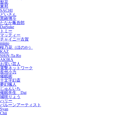
梨花
東邦
SACHI
どいさん
黒崎博斗
たなか亀吾郎
DaiSuke
トミー
マッティー
チャイニー古賀
minto
桜乃花（ほのか）
KAZ
SHiN-Ta-Ro
AKIRA
お笑い芸人
電撃ネットワーク
長州小力
催眠術
十文字幻斎
夢幻颯人
じゅんいち
催眠先生 Dai
城咲りょう
ハリー
バルーンアーティスト
Syan
Chii