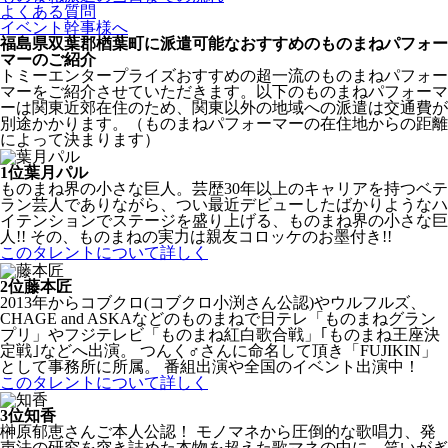
よくある質問
イベント幹事様へ
福島県双葉郡楢葉町に派遣可能なおすすめのものまねパフォー
マーのご紹介
トミーエンタープライズおすすめの超一流のものまねパフォー
マーをご紹介させていただきます。以下のものまねパフォーマ
ーは関東近郊在住のため、関東以外の地域への派遣は交通費が
別途かかります。（ものまねパフォーマーの在住地からの距離
によって決まります）
1位
葉月パル
ものまね界の小さな巨人。芸歴30年以上のキャリアを持つベテ
ラン芸人でありながら、つい最近デビューしたばかりようなハ
イテンションでステージを盛り上げる、ものまね界の小さな巨
人!! その、ものまねの実力は親友コロッケのお墨付き!!
このタレントについて詳しく
2位
藤本匠
2013年からコブクロ(コブクロ小渕さん公認)やウルフルズ、
CHAGE and ASKAなどのものまねで日テレ「ものまねグラン
プリ」やフジテレビ「ものまね紅白歌合戦」｢ものまね王座決
定戦｣などへ出演。 つんく♂さんに命名して頂き「FUJIKIN」
として事務所に所属。 番組出演や全国のイベント出演中！
このタレントについて詳しく
3位
知香
榊原郁恵さんご本人公認！ モノマネから圧倒的な歌唱力、発
声法の研究を突き詰めた本物を超えた歌マネの中に、笑いがぎ