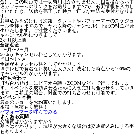
合は、この時点では一切費用はかかりません。担当者からお申
込みフォームのリンクをお送りしますので、必要情報を入力し
ていただき、送信を完了した時点で正式な申込み受付となりま
す。
お申込みを受け付け次第、タレントやパフォーマーのスケジュ
ールを抑えますので、それ以降のキャンセルは下記の料金が発
生いたします。ご注意くださいませ。
キャンセル料につきまして
2ヶ月以上前
全額返金
1ヶ月〜2ヶ月
50％がキャンセル料としてかかります。
当日〜1ヶ月
全額がキャンセル料としてかかります。
※テレビで有名なお笑い芸人さんは決定した時点から100%の
キャンセル料がかかります。
4
打ち合わせ
打ち合わせは主にビデオ会議（ZOOMなど）で行っておりま
す。イベントを成功させるために入念に打ち合わせをしていき
ます。ご希望の場合、対面での打ち合わせも可能です。
5
イベント本番
最高のショーをお約束いたします。
相談・見積もり無料！
パフォーマーを呼んでみる！
よくある質問
交通費はかかりますか？
基本はかかります。現場がお近くな場合は交通費込みにする事
もあります。