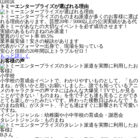
山田浜
トミーエンタープライズが選ばれる理由
トミーエンタープライズのものまね派遣が多くのお客様に選ば
れる理由があります。芸歴20年 / 5000以上の公演実績がある代
表トミーがあなたの大切なイベントを必ず成功させます！
実績のあるものまねのみ派遣！
驚異のリピート率 89.5%
業界最安値！安さの秘訣があります
代表がパフォーマー出身で、現場を知っている
安心と信頼の20年間以上トラブルゼロ！
もっと詳しく
お客様の声
小学校
小学校の育成会イベントで、わかりやすいものとして、「もの
まね」が良いかと思いお願いしました。誰でも知っているアニ
メのキャラクターの声マネにはみんな大爆笑！TVでしか見る
ことができない「ものまね」を生で子ども達も見ることができ
とても楽しかったみたいです。終わった後数日はみんなで「も
のまね合戦」がスタート、子ども達はすぐに影響されて可愛い
ですね。
イベントジャンル：幼稚園や小中学校の育成会・謝恩会
タレントジャンル：ものまね
Bさん