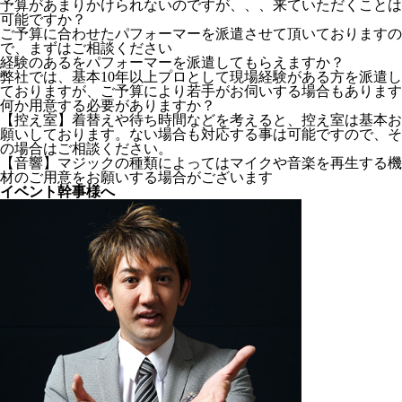
予算があまりかけられないのですが、、、来ていただくことは
可能ですか？
ご予算に合わせたパフォーマーを派遣させて頂いておりますの
で、まずはご相談ください
経験のあるをパフォーマーを派遣してもらえますか？
弊社では、基本10年以上プロとして現場経験がある方を派遣し
ておりますが、ご予算により若手がお伺いする場合もあります
何か用意する必要がありますか？
【控え室】着替えや待ち時間などを考えると、控え室は基本お
願いしております。ない場合も対応する事は可能ですので、そ
の場合はご相談ください。
【音響】マジックの種類によってはマイクや音楽を再生する機
材のご用意をお願いする場合がございます
イベント幹事様へ