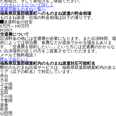
た歌唱力、そして表現力をご堪能ください。
このタレントについて詳しく
派遣可能ものまね一覧へ
福島県双葉郡楢葉町へのものまね派遣の料金相場
ものまね派遣・出張の料金相場は以下の通りです。
派遣料金の目安
8万円～100万円
POINT
交通費について
出演料金の他には交通費が必要になります。また出演時間、場
所によっては宿泊費、食費などが追加でかかる場合もありま
す。「交通費を節約したい...」という方には交通費のかからな
い出演場所の近くの方をご提案させていただきます。
メールで無料相談！
呼んでみたい！
福島県双葉郡楢葉町内のものまね派遣対応可能町名
弊社のものまね出張サービスは、福島県双葉郡楢葉町内の全エ
リア（以下の町名）で対応しています。
井出
大谷
上小塙
上繁岡
北田
下小塙
下繁岡
波倉
前原
山田岡