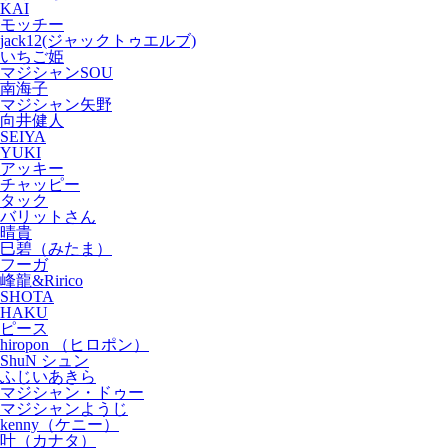
KAI
モッチー
jack12(ジャックトゥエルブ)
いちご姫
マジシャンSOU
南海子
マジシャン矢野
向井健人
SEIYA
YUKI
アッキー
チャッピー
タック
バリットさん
晴貴
巳碧（みたま）
フーガ
峰龍&Ririco
SHOTA
HAKU
ピース
hiropon （ヒロポン）
ShuN シュン
ふじいあきら
マジシャン・ドゥー
マジシャンようじ
kenny（ケニー）
叶（カナタ）