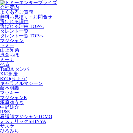
会社案内
よくあるご質問
無料お見積り・お問合せ
選ばれる理由
選ばれる理由 TOPへ
タレント一覧
タレント一覧 TOPへ
マジシャン
トミー
山上兄弟
浅倉ちほ
ミーナ
ぺる
TanBA タンバ
XK徒 慶
RYO(りょう)
キャラメルマシーン
藤本明義
マッキー
マジシャンK
塚原ゆうき
中野雄介
H&S
看護師マジシャンTOMO
ミステリックSHINYA
サスケ
ひろみち