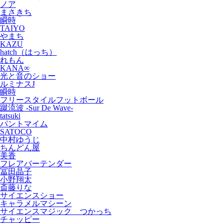
ノア
まさきち
瞬時
TAIYO
やまち
KAZU
hatch（はっち）
れもん
KANA∞
光と音のショー
ルミナスJ
瞬時
フリースタイルフットボール
蹴流波 -Sur De Wave-
tatsuki
パントマイム
SATOCO
中村ゆうじ
ちんどん屋
美香
フレアバーテンダー
冨田晶子
小野翔太
斎藤りな
サイエンスショー
キャラメルマシーン
サイエンスマジック つかっち
チャッピー