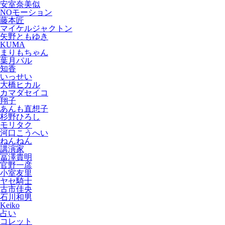
安室奈美似
NOモーション
藤本匠
マイケルジャクトン
矢野ともゆき
KUMA
まりもちゃん
葉月パル
知香
いっせい
大橋ヒカル
カマダセイコ
翔子
あんも直想子
杉野ひろし
モリタク
河口こうへい
ねんねん
講演家
冨澤貴明
官野一彦
小室友里
ヤセ騎士
古市佳央
石川和男
Keiko
占い
コレット