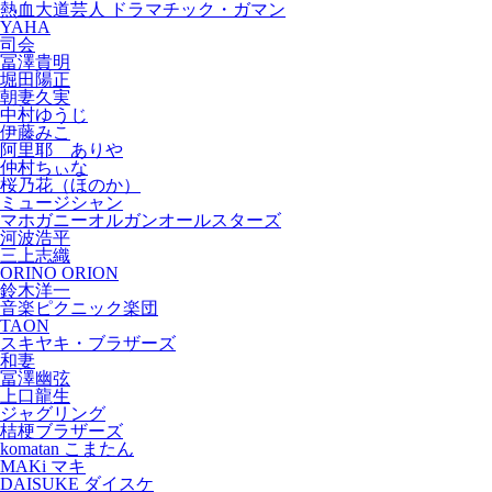
熱血大道芸人 ドラマチック・ガマン
YAHA
司会
冨澤貴明
堀田陽正
朝妻久実
中村ゆうじ
伊藤みこ
阿里耶 ありや
仲村ちぃな
桜乃花（ほのか）
ミュージシャン
マホガニーオルガンオールスターズ
河波浩平
三上志織
ORINO ORION
鈴木洋一
音楽ピクニック楽団
TAON
スキヤキ・ブラザーズ
和妻
冨澤幽弦
上口龍生
ジャグリング
桔梗ブラザーズ
komatan こまたん
MAKi マキ
DAISUKE ダイスケ