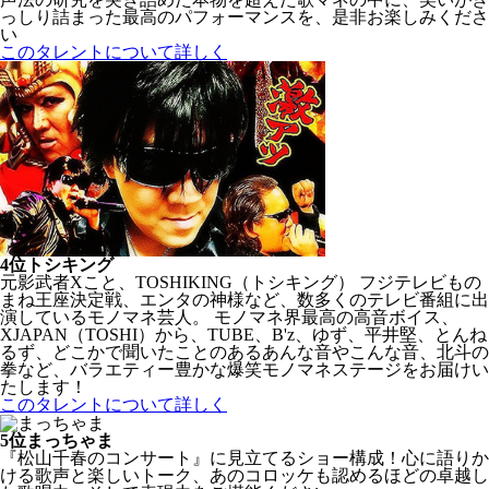
っしり詰まった最高のパフォーマンスを、是非お楽しみくださ
い
このタレントについて詳しく
4位
トシキング
元影武者Xこと、TOSHIKING（トシキング） フジテレビもの
まね王座決定戦、エンタの神様など、数多くのテレビ番組に出
演しているモノマネ芸人。 モノマネ界最高の高音ボイス、
XJAPAN（TOSHI）から、TUBE、B'z、ゆず、平井堅、とんね
るず、どこかで聞いたことのあるあんな音やこんな音、北斗の
拳など、バラエティー豊かな爆笑モノマネステージをお届けい
たします！
このタレントについて詳しく
5位
まっちゃま
『松山千春のコンサート』に見立てるショー構成！心に語りか
ける歌声と楽しいトーク、あのコロッケも認めるほどの卓越し