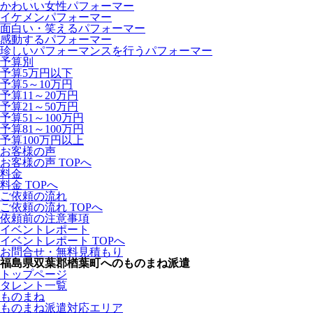
かわいい女性パフォーマー
イケメンパフォーマー
面白い・笑えるパフォーマー
感動するパフォーマー
珍しいパフォーマンスを行うパフォーマー
予算別
予算5万円以下
予算5～10万円
予算11～20万円
予算21～50万円
予算51～100万円
予算81～100万円
予算100万円以上
お客様の声
お客様の声 TOPへ
料金
料金 TOPへ
ご依頼の流れ
ご依頼の流れ TOPへ
依頼前の注意事項
イベントレポート
イベントレポート TOPへ
お問合せ・無料見積もり
福島県双葉郡楢葉町へのものまね派遣
トップページ
タレント一覧
ものまね
ものまね派遣対応エリア