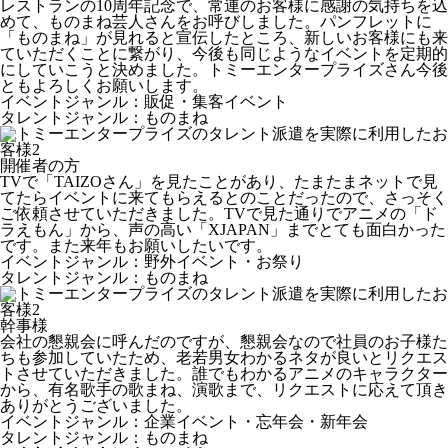
レストランの10周年記念で、常連のお客様に感謝の気持ちを込
めて、ものまね芸人さんをお呼びしました。パンフレットに
「ものまね」が見れると宣伝したところ、新しいお客様にも来
ていただくことに繋がり、今後も同じようなイベントを定期的
にしていこうと決めました。トミーエンタープライズさん今後
ともよろしくお願いします。
イベントジャンル：販促・集客イベント
タレントジャンル：ものまね
開催者の方
TVで「TAIZOさん」を見たことがあり、たまたまネットで見
てたらイベントに来てもらえるとのことだったので、さっそく
ご依頼させていただきました。TVで見た通りでアニメの「ド
ラえもん」から、声の高い「XJAPAN」までとても面白かった
です。また来年もお願いしたいです。
イベントジャンル：野外イベント・お祭り
タレントジャンル：ものまね
幹事様
会社の懇親会に呼んだのですが、懇親会なので社員のお子様た
ちも参加していたため、老若男女わかるネタが良いとリクエス
トさせていただきました。誰でもわかるアニメのキャラクター
から、有名歌手の歌まね、演歌まで、リクエストに応えて頂き
ありがとうございました。
イベントジャンル：企業イベント・忘年会・新年会
タレントジャンル：ものまね