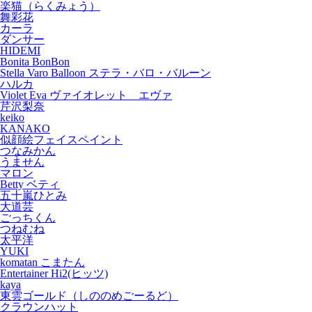
楽猫（らくみょう）
舞彩花
カーラ
ダンサー
HIDEMI
Bonita BonBon
Stella Varo Balloon ステラ・バロ・バルーン
ハルカ
Violet Eva ヴァイオレット エヴァ
芹沢梨奈
keiko
KANAKO
似顔絵フェイスペイント
つなみかん
うません
マロン
Betty ベティ
五十嵐ひとみ
大道芸
ごっちくん
つねむね
太平洋
YUKI
komatan こまたん
Entertainer Hi2(ヒッツ)
kaya
東雲ゴールド（しののめごーるど）
クラウンハット