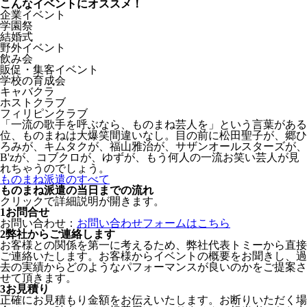
こんなイベントにオススメ！
企業イベント
学園祭
結婚式
野外イベント
飲み会
販促・集客イベント
学校の育成会
キャバクラ
ホストクラブ
フィリピンクラブ
「一流の歌手を呼ぶなら、ものまね芸人を」という言葉がある
位、ものまねは大爆笑間違いなし。目の前に松田聖子が、郷ひ
ろみが、キムタクが、福山雅治が、サザンオールスターズが、
B'zが、コブクロが、ゆずが、もう何人の一流お笑い芸人が見
れちゃうのでしょう。
ものまね派遣のすべて
ものまね派遣の当日までの流れ
クリックで詳細説明が開きます。
1
お問合せ
お問い合わせ：
お問い合わせフォームはこちら
2
弊社からご連絡します
お客様との関係を第一に考えるため、弊社代表トミーから直接
ご連絡いたします。お客様からイベントの概要をお聞きし、過
去の実績からどのようなパフォーマンスが良いのかをご提案さ
せて頂きます。
3
お見積り
正確にお見積もり金額をお伝えいたします。お断りいただく場