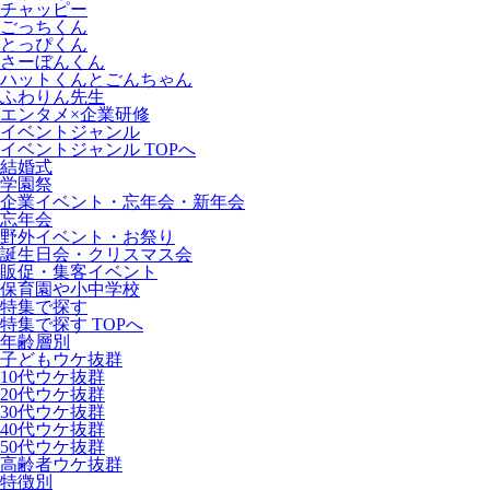
チャッピー
ごっちくん
とっぴくん
さーぼんくん
ハットくんとごんちゃん
ふわりん先生
エンタメ×企業研修
イベントジャンル
イベントジャンル TOPへ
結婚式
学園祭
企業イベント・忘年会・新年会
忘年会
野外イベント・お祭り
誕生日会・クリスマス会
販促・集客イベント
保育園や小中学校
特集で探す
特集で探す TOPへ
年齢層別
子どもウケ抜群
10代ウケ抜群
20代ウケ抜群
30代ウケ抜群
40代ウケ抜群
50代ウケ抜群
高齢者ウケ抜群
特徴別