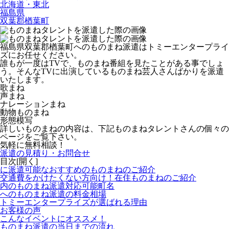
北海道・東北
福島県
双葉郡楢葉町
福島県双葉郡楢葉町へのものまね派遣はトミーエンタープライ
ズにお任せください。
誰もが一度はTVで、ものまね番組を見たことがある事でしょ
う。そんなTVに出演しているものまね芸人さんばかりを派遣
いたします。
歌まね
声まね
ナレーションまね
動物ものまね
形態模写
詳しいものまねの内容は、下記ものまねタレントさんの個々の
ページをご覧下さい。
気軽に無料相談！
派遣の見積り・お問合せ
目次[
開く
]
に派遣可能なおすすめのものまねのご紹介
交通費をかけたくない方向け！在住ものまねのご紹介
内のものまね派遣対応可能町名
へのものまね派遣の料金相場
トミーエンタープライズが選ばれる理由
お客様の声
こんなイベントにオススメ！
ものまね派遣の当日までの流れ