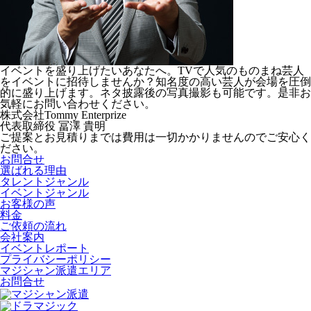
イベントを盛り上げたいあなたへ。TVで人気のものまね芸人
をイベントに招待しませんか？知名度の高い芸人が会場を圧倒
的に盛り上げます。ネタ披露後の写真撮影も可能です。是非お
気軽にお問い合わせください。
株式会社Tommy Enterprize
代表取締役
冨澤 貴明
ご提案とお見積りまでは費用は一切かかりませんのでご安心く
ださい。
お問合せ
選ばれる理由
タレントジャンル
イベントジャンル
お客様の声
料金
ご依頼の流れ
会社案内
イベントレポート
プライバシーポリシー
マジシャン派遣エリア
お問合せ