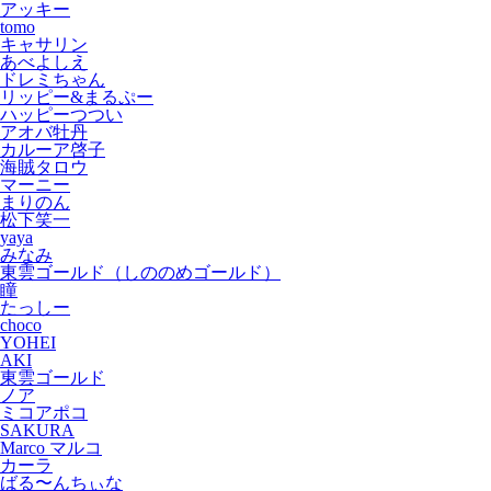
アッキー
tomo
キャサリン
あべよしえ
ドレミちゃん
リッピー&まるぷー
ハッピーつつい
アオバ牡丹
カルーア啓子
海賊タロウ
マーニー
まりのん
松下笑一
yaya
みなみ
東雲ゴールド（しののめゴールド）
瞳
たっしー
choco
YOHEI
AKI
東雲ゴールド
ノア
ミコアポコ
SAKURA
Marco マルコ
カーラ
ばる〜んちぃな