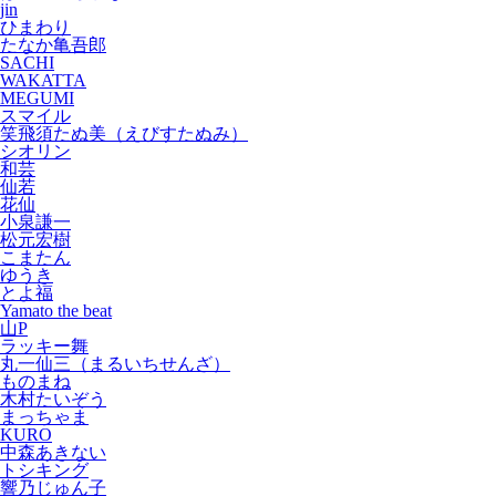
jin
ひまわり
たなか亀吾郎
SACHI
WAKATTA
MEGUMI
スマイル
笑飛須たぬ美（えびすたぬみ）
シオリン
和芸
仙若
花仙
小泉謙一
松元宏樹
こまたん
ゆうき
とよ福
Yamato the beat
山P
ラッキー舞
丸一仙三（まるいちせんざ）
ものまね
木村たいぞう
まっちゃま
KURO
中森あきない
トシキング
響乃じゅん子