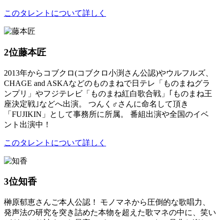
このタレントについて詳しく
2位
藤本匠
2013年からコブクロ(コブクロ小渕さん公認)やウルフルズ、
CHAGE and ASKAなどのものまねで日テレ「ものまねグラ
ンプリ」やフジテレビ「ものまね紅白歌合戦」｢ものまね王
座決定戦｣などへ出演。 つんく♂さんに命名して頂き
「FUJIKIN」として事務所に所属。 番組出演や全国のイベ
ント出演中！
このタレントについて詳しく
3位
知香
榊原郁恵さんご本人公認！ モノマネから圧倒的な歌唱力、
発声法の研究を突き詰めた本物を超えた歌マネの中に、笑い