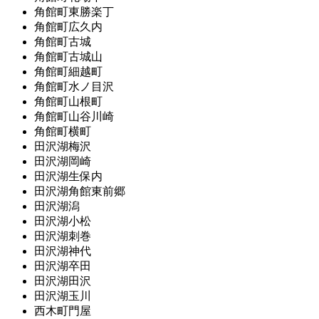
角館町東勝楽丁
角館町広久内
角館町古城
角館町古城山
角館町細越町
角館町水ノ目沢
角館町山根町
角館町山谷川崎
角館町横町
田沢湖梅沢
田沢湖岡崎
田沢湖生保内
田沢湖角館東前郷
田沢湖潟
田沢湖小松
田沢湖刺巻
田沢湖神代
田沢湖卒田
田沢湖田沢
田沢湖玉川
西木町門屋