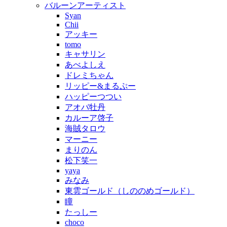
バルーンアーティスト
Syan
Chii
アッキー
tomo
キャサリン
あべよしえ
ドレミちゃん
リッピー&まるぷー
ハッピーつつい
アオバ牡丹
カルーア啓子
海賊タロウ
マーニー
まりのん
松下笑一
yaya
みなみ
東雲ゴールド（しののめゴールド）
瞳
たっしー
choco