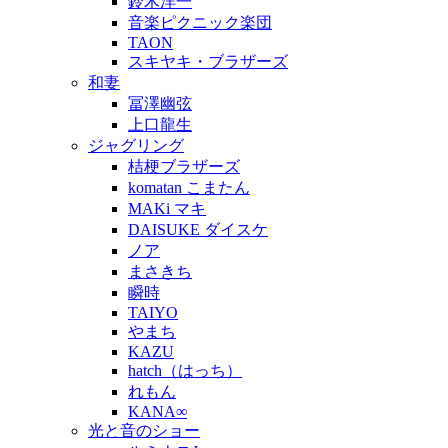
鈴木洋一
音楽ピクニック楽団
TAON
スキヤキ・ブラザーズ
和妻
冨澤幽弦
上口龍生
ジャグリング
桔梗ブラザーズ
komatan こまたん
MAKi マキ
DAISUKE ダイスケ
ノア
まさきち
瞬時
TAIYO
やまち
KAZU
hatch（はっち）
れもん
KANA∞
光と音のショー