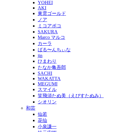
YOHEI
AKI
東雲ゴールド
ノア
ミコアポコ
SAKURA
Marco マルコ
カーラ
ばる〜んちぃな
jin
ひまわり
たなか亀吾郎
SACHI
WAKATTA
MEGUMI
スマイル
笑飛須たぬ美（えびすたぬみ）
シオリン
和芸
仙若
花仙
小泉謙一