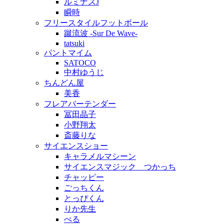
ルミナスJ
瞬時
フリースタイルフットボール
蹴流波 -Sur De Wave-
tatsuki
パントマイム
SATOCO
中村ゆうじ
ちんどん屋
美香
フレアバーテンダー
冨田晶子
小野翔太
斎藤りな
サイエンスショー
キャラメルマシーン
サイエンスマジック つかっち
チャッピー
ごっちくん
とっぴくん
りか先生
ぺる