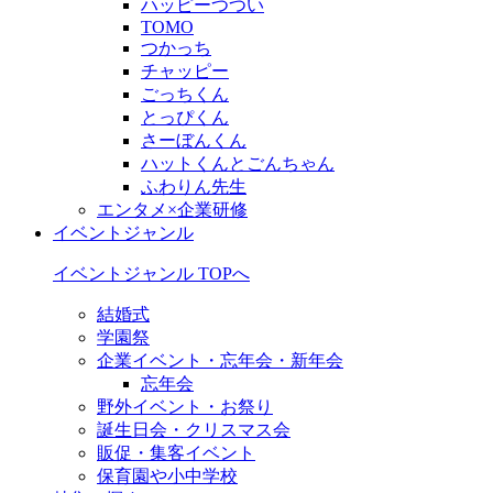
ハッピーつつい
TOMO
つかっち
チャッピー
ごっちくん
とっぴくん
さーぼんくん
ハットくんとごんちゃん
ふわりん先生
エンタメ×企業研修
イベントジャンル
イベントジャンル TOPへ
結婚式
学園祭
企業イベント・忘年会・新年会
忘年会
野外イベント・お祭り
誕生日会・クリスマス会
販促・集客イベント
保育園や小中学校