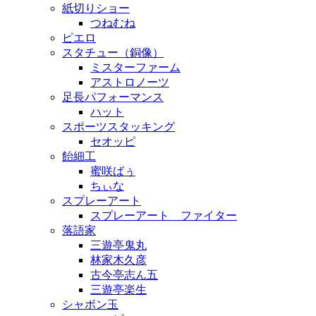
紙切りショー
つねむね
ピエロ
スタチュー（銅像）
ミスターファーム
アストロノーツ
足長パフォーマンス
ハット
スポーツスタッキング
セオッピ
飴細工
蜜咲ばぅ
ちぃな
スプレーアート
スプレーアート ファイター
落語家
三遊亭鬼丸
林家木久彦
古今亭志ん五
三遊亭楽生
シャボン玉