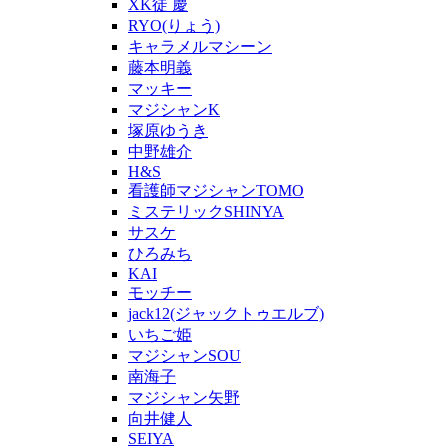
XK徒 慶
RYO(りょう)
キャラメルマシーン
藤本明義
マッキー
マジシャンK
塚原ゆうき
中野雄介
H&S
看護師マジシャンTOMO
ミステリックSHINYA
サスケ
ひろみち
KAI
モッチー
jack12(ジャックトゥエルブ)
いちご姫
マジシャンSOU
南海子
マジシャン矢野
向井健人
SEIYA