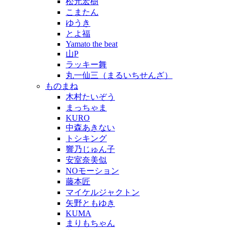
松元宏樹
こまたん
ゆうき
とよ福
Yamato the beat
山P
ラッキー舞
丸一仙三（まるいちせんざ）
ものまね
木村たいぞう
まっちゃま
KURO
中森あきない
トシキング
響乃じゅん子
安室奈美似
NOモーション
藤本匠
マイケルジャクトン
矢野ともゆき
KUMA
まりもちゃん