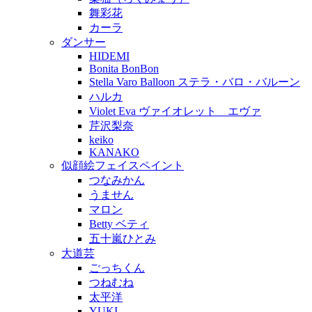
舞彩花
カーラ
ダンサー
HIDEMI
Bonita BonBon
Stella Varo Balloon ステラ・バロ・バルーン
ハルカ
Violet Eva ヴァイオレット エヴァ
芹沢梨奈
keiko
KANAKO
似顔絵フェイスペイント
つなみかん
うません
マロン
Betty ベティ
五十嵐ひとみ
大道芸
ごっちくん
つねむね
太平洋
YUKI