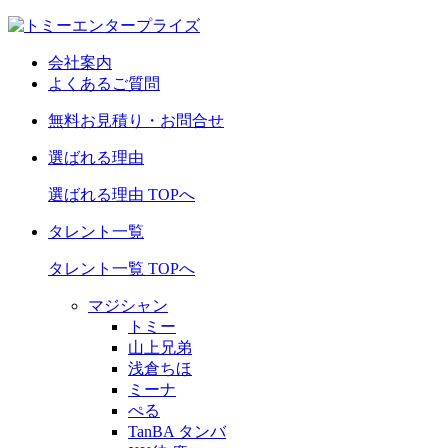
会社案内
よくあるご質問
無料お見積り・お問合せ
選ばれる理由
選ばれる理由 TOPへ
タレント一覧
タレント一覧 TOPへ
マジシャン
トミー
山上兄弟
浅倉ちほ
ミーナ
ぺる
TanBA タンバ