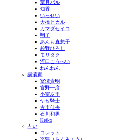
葉月パル
知香
いっせい
大橋ヒカル
カマダセイコ
翔子
あんも直想子
杉野ひろし
モリタク
河口こうへい
ねんねん
講演家
冨澤貴明
官野一彦
小室友里
ヤセ騎士
古市佳央
石川和男
Keiko
占い
コレット
楽猫（らくみょう）