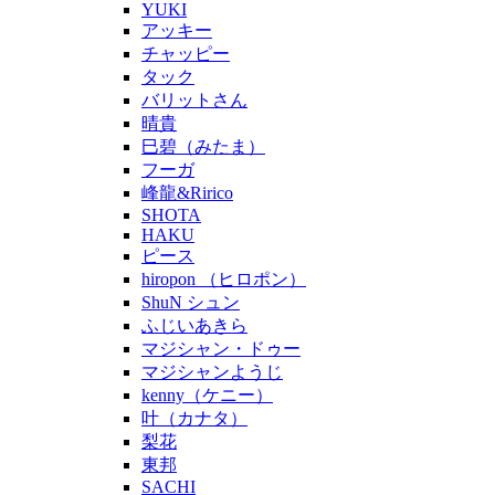
YUKI
アッキー
チャッピー
タック
バリットさん
晴貴
巳碧（みたま）
フーガ
峰龍&Ririco
SHOTA
HAKU
ピース
hiropon （ヒロポン）
ShuN シュン
ふじいあきら
マジシャン・ドゥー
マジシャンようじ
kenny（ケニー）
叶（カナタ）
梨花
東邦
SACHI