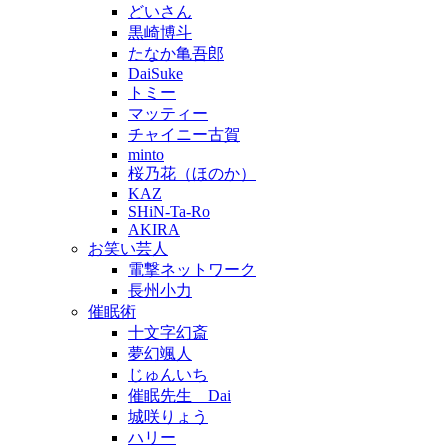
どいさん
黒崎博斗
たなか亀吾郎
DaiSuke
トミー
マッティー
チャイニー古賀
minto
桜乃花（ほのか）
KAZ
SHiN-Ta-Ro
AKIRA
お笑い芸人
電撃ネットワーク
長州小力
催眠術
十文字幻斎
夢幻颯人
じゅんいち
催眠先生 Dai
城咲りょう
ハリー