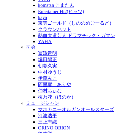
komatan こまたん
Entertainer Hi2(ヒッツ)
kaya
東雲ゴールド（しののめごーるど）
クラウンハット
熱血大道芸人 ドラマチック・ガマン
YAHA
司会
冨澤貴明
堀田陽正
朝妻久実
中村ゆうじ
伊藤みこ
阿里耶 ありや
仲村ちぃな
桜乃花（ほのか）
ミュージシャン
マホガニーオルガンオールスターズ
河波浩平
三上志織
ORINO ORION