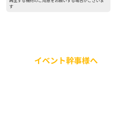
再生する機材のご用意をお願いする場合がございま
す
イベント幹事様へ
イベントを盛り上げた
TVで人気のものまね
に招待しませんか？知
人が会場を圧倒的に盛
ネタ披露後の写真撮影
是非お気軽にお問い合