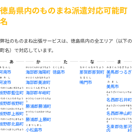
徳島県内のものまね派遣対応可能町
名
弊社のものまね出張サービスは、徳島県内の全エリア（以下の
町名）で対応しています。
あ
か
た
な
ま
あなんし
かいふぐんかいようちょう
とくしまし
なかぐんなかちょう
みまぐんつるぎちょう
阿南市
海部郡海陽町
徳島市
那賀郡那賀町
美馬郡つるぎ
町
あわし
かいふぐんみなみちょう
なるとし
阿波市
海部郡美波町
鳴門市
みまし
美馬市
いたのぐんあいずみちょう
かいふぐんむぎちょう
板野郡藍住町
海部郡牟岐町
みょうざいぐんいしいちょ
う
名西郡石井町
いたのぐんいたのちょう
かつうらぐんかつうらちょ
板野郡板野町
う
勝浦郡勝浦町
みょうざいぐんかみやまち
ょう
いたのぐんかみいたちょう
名西郡神山町
板野郡上板町
かつうらぐんかみかつちょ
う
勝浦郡上勝町
みょうどうぐんさなごうち
いたのぐんきたじまちょう
そん
板野郡北島町
名東郡佐那河
こまつしまし
小松島市
内村
いたのぐんまつしげちょう