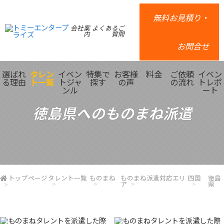
無料お見積り・
会社案
よくあるご
内
質問
お問合せ
選ばれ
タレン
イベン
特集で
お客様
料金
ご依頼
イベン
る理由
ト一覧
トジャ
探す
の声
の流れ
トレポ
ンル
ート
徳島県へのものまね派遣
トップページ
タレント一覧
ものまね
ものまね派遣対応エリ
四国
徳島
ア
県