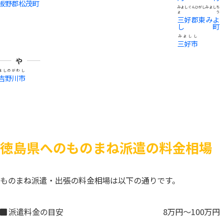
板野郡松茂町
みよしぐんひがしみよしち
ょう
三好郡東みよ
し町
みよしし
三好市
や
よしのがわし
吉野川市
徳島県へのものまね派遣の料金相場
ものまね派遣・出張の料金相場は以下の通りです。
派遣料金の目安
8万円～100万円