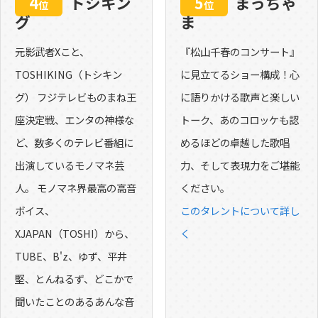
4
トシキン
5
まっちゃ
位
位
グ
ま
元影武者Xこと、
『松山千春のコンサート』
TOSHIKING（トシキン
に見立てるショー構成！心
グ） フジテレビものまね王
に語りかける歌声と楽しい
座決定戦、エンタの神様な
トーク、あのコロッケも認
ど、数多くのテレビ番組に
めるほどの卓越した歌唱
出演しているモノマネ芸
力、そして表現力をご堪能
人。 モノマネ界最高の高音
ください。
ボイス、
このタレントについて詳し
XJAPAN（TOSHI）から、
く
TUBE、B'z、ゆず、平井
堅、とんねるず、どこかで
聞いたことのあるあんな音