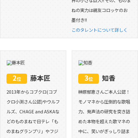
界の小さな巨人!! その、ものま
ねの実力は親友コロッケのお
墨付き!!
このタレントについて詳しく
2
藤本匠
3
知香
位
位
2013年からコブクロ(コブ
榊原郁恵さんご本人公認！
クロ小渕さん公認)やウルフ
モノマネから圧倒的な歌唱
ルズ、CHAGE and ASKAな
力、発声法の研究を突き詰
どのものまねで日テレ「も
めた本物を超えた歌マネの
のまねグランプリ」やフジ
中に、笑いがぎっしり詰ま