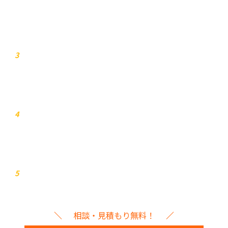
お見積り
3
打ち合わせ
4
イベント本番
5
相談・見積もり無料！