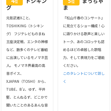
4
トシキン
5
まっちゃ
位
位
グ
ま
元影武者Xこと、
『松山千春のコンサート』
TOSHIKING（トシキン
に見立てるショー構成！心
グ） フジテレビものまね
に語りかける歌声と楽しい
王座決定戦、エンタの神様
トーク、あのコロッケも認
など、数多くのテレビ番組
めるほどの卓越した歌唱
に出演しているモノマネ芸
力、そして表現力をご堪能
人。 モノマネ界最高の高
ください。
音ボイス、
このタレントについて詳し
XJAPAN（TOSHI）から、
く
TUBE、B'z、ゆず、平井
堅、とんねるず、どこかで
聞いたことのあるあんな音