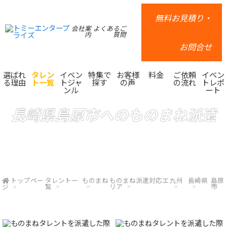
無料お見積り・
会社案
よくあるご
内
質問
お問合せ
選ばれ
タレン
イベン
特集で
お客様
料金
ご依頼
イベン
る理由
ト一覧
トジャ
探す
の声
の流れ
トレポ
ンル
ート
長崎県島原市へのものまね派遣
トップペー
タレント一
ものまね
ものまね派遣対応エ
九州
長崎県
島原
覧
リア
市
ジ