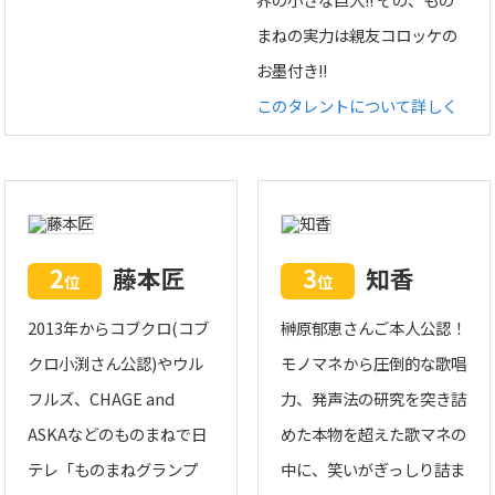
まねの実力は親友コロッケの
お墨付き!!
このタレントについて詳しく
2
藤本匠
3
知香
位
位
2013年からコブクロ(コブ
榊原郁恵さんご本人公認！
クロ小渕さん公認)やウル
モノマネから圧倒的な歌唱
フルズ、CHAGE and
力、発声法の研究を突き詰
ASKAなどのものまねで日
めた本物を超えた歌マネの
テレ「ものまねグランプ
中に、笑いがぎっしり詰ま