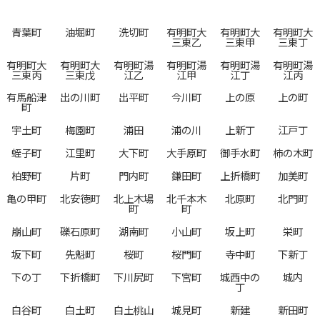
青葉町
油堀町
洗切町
有明町大
有明町大
有明町大
三東乙
三東甲
三東丁
有明町大
有明町大
有明町湯
有明町湯
有明町湯
有明町湯
三東丙
三東戊
江乙
江甲
江丁
江丙
有馬船津
出の川町
出平町
今川町
上の原
上の町
町
宇土町
梅園町
浦田
浦の川
上新丁
江戸丁
蛭子町
江里町
大下町
大手原町
御手水町
柿の木町
柏野町
片町
門内町
鎌田町
上折橋町
加美町
亀の甲町
北安徳町
北上木場
北千本木
北原町
北門町
町
町
崩山町
礫石原町
湖南町
小山町
坂上町
栄町
坂下町
先魁町
桜町
桜門町
寺中町
下新丁
下の丁
下折橋町
下川尻町
下宮町
城西中の
城内
丁
白谷町
白土町
白土桃山
城見町
新建
新田町