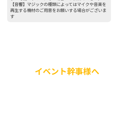
【音響】マジックの種類によってはマイクや音楽を
再生する機材のご用意をお願いする場合がございま
す
イベント幹事様へ
イベントを盛り上げた
TVで人気のものまね
に招待しませんか？知
人が会場を圧倒的に盛
ネタ披露後の写真撮影