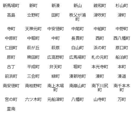
新馬場町
新町
新湊
新山
親和町
杉山町
高島
立野町
田町
秩父が浦
津吹町
津町
町
寺町
天神元町
中安徳町
中尾町
中組町
中野町
中原町
中堀町
中町
長貫町
西町
西八幡町
仁田町
萩が丘
萩原
白山町
浜の町
原口町
原町
稗田町
広高野町
広馬場町
札の元町
船泊町
古丁
平成町
弁天町
堀町
本光寺町
本町
前浜町
三会町
緑町
湊新地町
湊町
湊道
南安徳町
南柏野町
南上木場
南崩山町
南下川尻
南千本木
町
町
町
宮の町
六ツ木町
元船津町
八幡町
山寺町
万町
霊南