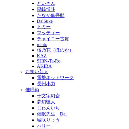
どいさん
黒崎博斗
たなか亀吾郎
DaiSuke
トミー
マッティー
チャイニー古賀
minto
桜乃花（ほのか）
KAZ
SHiN-Ta-Ro
AKIRA
お笑い芸人
電撃ネットワーク
長州小力
催眠術
十文字幻斎
夢幻颯人
じゅんいち
催眠先生 Dai
城咲りょう
ハリー