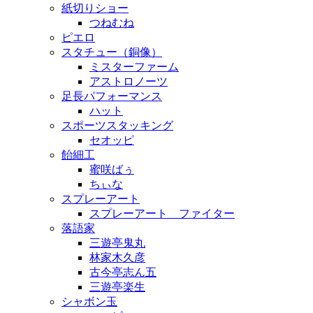
紙切りショー
つねむね
ピエロ
スタチュー（銅像）
ミスターファーム
アストロノーツ
足長パフォーマンス
ハット
スポーツスタッキング
セオッピ
飴細工
蜜咲ばぅ
ちぃな
スプレーアート
スプレーアート ファイター
落語家
三遊亭鬼丸
林家木久彦
古今亭志ん五
三遊亭楽生
シャボン玉