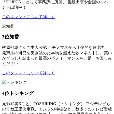
「FUJIKIN」として事務所に所属。 番組出演や全国のイベ
ント出演中！
このタレントについて詳しく
3位
知香
榊原郁恵さんご本人公認！ モノマネから圧倒的な歌唱力、
発声法の研究を突き詰めた本物を超えた歌マネの中に、笑い
がぎっしり詰まった最高のパフォーマンスを、是非お楽しみ
ください
このタレントについて詳しく
4位
トシキング
元影武者Xこと、TOSHIKING（トシキング） フジテレビも
のまね王座決定戦、エンタの神様など、数多くのテレビ番組