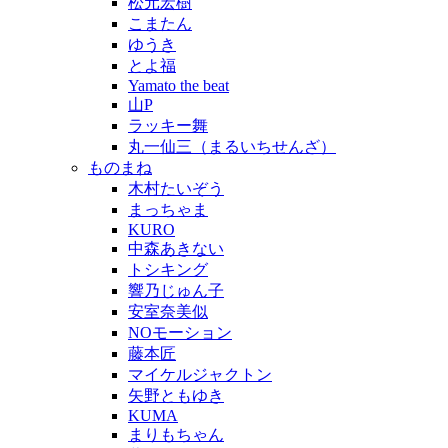
松元宏樹
こまたん
ゆうき
とよ福
Yamato the beat
山P
ラッキー舞
丸一仙三（まるいちせんざ）
ものまね
木村たいぞう
まっちゃま
KURO
中森あきない
トシキング
響乃じゅん子
安室奈美似
NOモーション
藤本匠
マイケルジャクトン
矢野ともゆき
KUMA
まりもちゃん