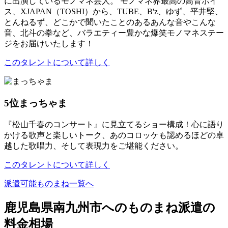
に出演しているモノマネ芸人。 モノマネ界最高の高音ボイ
ス、XJAPAN（TOSHI）から、TUBE、B'z、ゆず、平井堅、
とんねるず、どこかで聞いたことのあるあんな音やこんな
音、北斗の拳など、バラエティー豊かな爆笑モノマネステー
ジをお届けいたします！
このタレントについて詳しく
5位
まっちゃま
『松山千春のコンサート』に見立てるショー構成！心に語り
かける歌声と楽しいトーク、あのコロッケも認めるほどの卓
越した歌唱力、そして表現力をご堪能ください。
このタレントについて詳しく
派遣可能ものまね一覧へ
鹿児島県南九州市へのものまね派遣の
料金相場