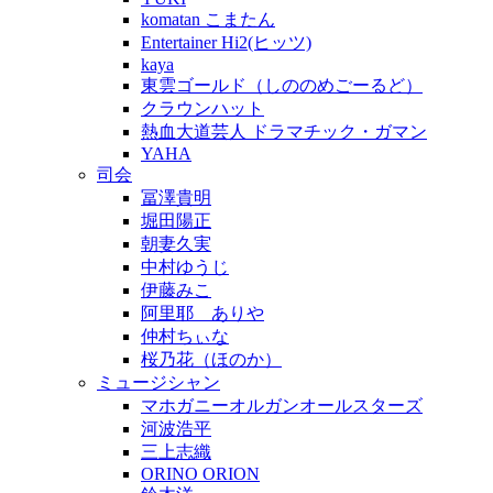
komatan こまたん
Entertainer Hi2(ヒッツ)
kaya
東雲ゴールド（しののめごーるど）
クラウンハット
熱血大道芸人 ドラマチック・ガマン
YAHA
司会
冨澤貴明
堀田陽正
朝妻久実
中村ゆうじ
伊藤みこ
阿里耶 ありや
仲村ちぃな
桜乃花（ほのか）
ミュージシャン
マホガニーオルガンオールスターズ
河波浩平
三上志織
ORINO ORION