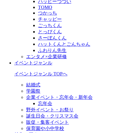
ハッピーつつい
TOMO
つかっち
チャッピー
ごっちくん
とっぴくん
さーぼんくん
ハットくんとごんちゃん
ふわりん先生
エンタメ×企業研修
イベントジャンル
イベントジャンル TOPへ
結婚式
学園祭
企業イベント・忘年会・新年会
忘年会
野外イベント・お祭り
誕生日会・クリスマス会
販促・集客イベント
保育園や小中学校