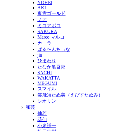
YOHEI
AKI
東雲ゴールド
ノア
ミコアポコ
SAKURA
Marco マルコ
カーラ
ばる〜んちぃな
jin
ひまわり
たなか亀吾郎
SACHI
WAKATTA
MEGUMI
スマイル
笑飛須たぬ美（えびすたぬみ）
シオリン
和芸
仙若
花仙
小泉謙一