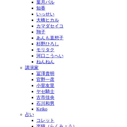
葉月パル
知香
いっせい
大橋ヒカル
カマダセイコ
翔子
あんも直想子
杉野ひろし
モリタク
河口こうへい
ねんねん
講演家
冨澤貴明
官野一彦
小室友里
ヤセ騎士
古市佳央
石川和男
Keiko
占い
コレット
楽猫（らくみょう）