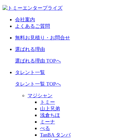
会社案内
よくあるご質問
無料お見積り・お問合せ
選ばれる理由
選ばれる理由 TOPへ
タレント一覧
タレント一覧 TOPへ
マジシャン
トミー
山上兄弟
浅倉ちほ
ミーナ
ぺる
TanBA タンバ