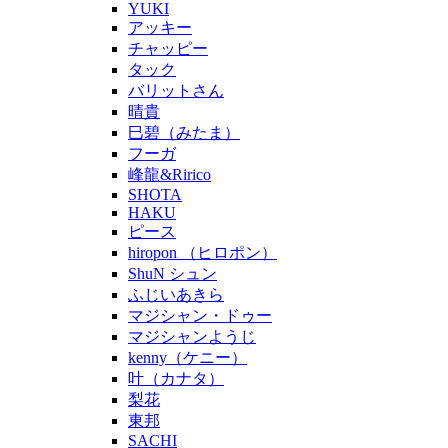
YUKI
アッキー
チャッピー
タック
バリットさん
晴貴
巳碧（みたま）
フーガ
峰龍&Ririco
SHOTA
HAKU
ピース
hiropon （ヒロポン）
ShuN シュン
ふじいあきら
マジシャン・ドゥー
マジシャンようじ
kenny（ケニー）
叶（カナタ）
梨花
東邦
SACHI