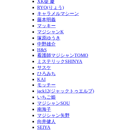
XK徒 慶
RYO(りょう)
キャラメルマシーン
藤本明義
マッキー
マジシャンK
塚原ゆうき
中野雄介
H&S
看護師マジシャンTOMO
ミステリックSHINYA
サスケ
ひろみち
KAI
モッチー
jack12(ジャックトゥエルブ)
いちご姫
マジシャンSOU
南海子
マジシャン矢野
向井健人
SEIYA