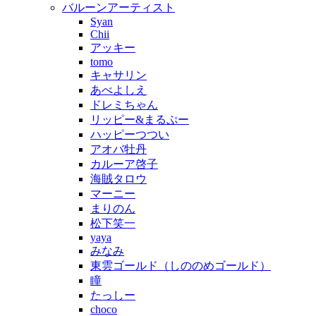
バルーンアーティスト
Syan
Chii
アッキー
tomo
キャサリン
あべよしえ
ドレミちゃん
リッピー&まるぷー
ハッピーつつい
アオバ牡丹
カルーア啓子
海賊タロウ
マーニー
まりのん
松下笑一
yaya
みなみ
東雲ゴールド（しののめゴールド）
瞳
たっしー
choco