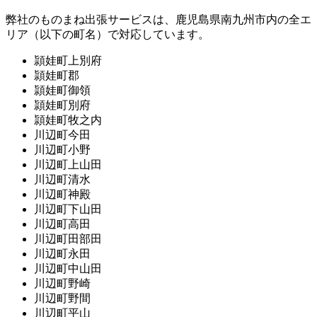
弊社のものまね出張サービスは、鹿児島県南九州市内の全エ
リア（以下の町名）で対応しています。
頴娃町上別府
頴娃町郡
頴娃町御領
頴娃町別府
頴娃町牧之内
川辺町今田
川辺町小野
川辺町上山田
川辺町清水
川辺町神殿
川辺町下山田
川辺町高田
川辺町田部田
川辺町永田
川辺町中山田
川辺町野崎
川辺町野間
川辺町平山