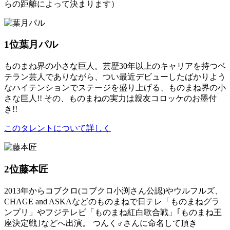
らの距離によって決まります）
1位
葉月パル
ものまね界の小さな巨人。芸歴30年以上のキャリアを持つベ
テラン芸人でありながら、つい最近デビューしたばかりよう
なハイテンションでステージを盛り上げる、ものまね界の小
さな巨人!! その、ものまねの実力は親友コロッケのお墨付
き!!
このタレントについて詳しく
2位
藤本匠
2013年からコブクロ(コブクロ小渕さん公認)やウルフルズ、
CHAGE and ASKAなどのものまねで日テレ「ものまねグラ
ンプリ」やフジテレビ「ものまね紅白歌合戦」｢ものまね王
座決定戦｣などへ出演。 つんく♂さんに命名して頂き