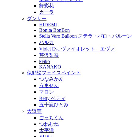
舞彩花
カーラ
ダンサー
HIDEMI
Bonita BonBon
Stella Varo Balloon ステラ・バロ・バルーン
ハルカ
Violet Eva ヴァイオレット エヴァ
芹沢梨奈
keiko
KANAKO
似顔絵フェイスペイント
つなみかん
うません
マロン
Betty ベティ
五十嵐ひとみ
大道芸
ごっちくん
つねむね
太平洋
YUKI