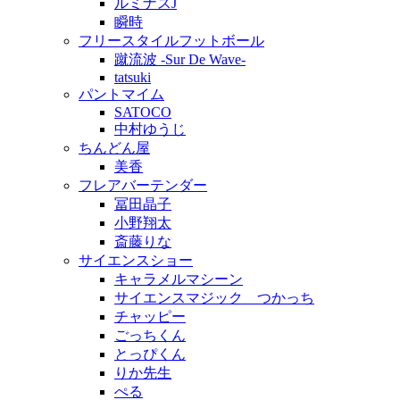
ルミナスJ
瞬時
フリースタイルフットボール
蹴流波 -Sur De Wave-
tatsuki
パントマイム
SATOCO
中村ゆうじ
ちんどん屋
美香
フレアバーテンダー
冨田晶子
小野翔太
斎藤りな
サイエンスショー
キャラメルマシーン
サイエンスマジック つかっち
チャッピー
ごっちくん
とっぴくん
りか先生
ぺる