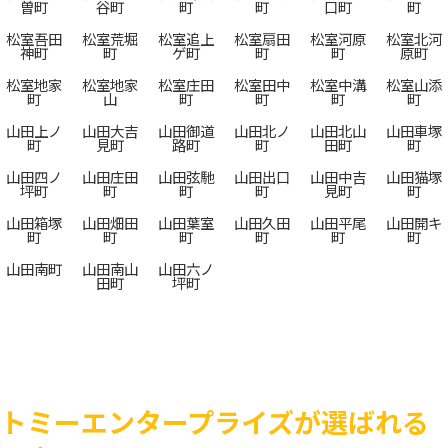
曽町
谷町
町
町
口町
町
松室吾田
松室荒堀
松室追上
松室扇田
松室河原
松室北河
神町
町
ゲ町
町
町
原町
松室地家
松室地家
松室庄田
松室田中
松室中溝
松室山添
町
山
町
町
町
町
山田上ノ
山田大吉
山田御道
山田北ノ
山田北山
山田車塚
町
見町
路町
町
田町
町
山田四ノ
山田庄田
山田弦馳
山田出口
山田中吉
山田猫塚
坪町
町
町
町
見町
町
山田箱塚
山田畑田
山田葉室
山田久田
山田平尾
山田開キ
町
町
町
町
町
町
山田南町
山田南山
山田六ノ
田町
坪町
トミーエンタープライズが選ばれる