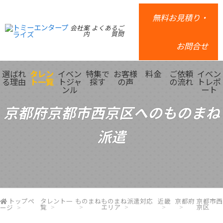
無料お見積り・
会社案
よくあるご
内
質問
お問合せ
選ばれ
タレン
イベン
特集で
お客様
料金
ご依頼
イベン
る理由
ト一覧
トジャ
探す
の声
の流れ
トレポ
ンル
ート
京都府京都市西京区へのものまね
派遣
トップペ
タレント一
ものまね
ものまね派遣対応
近畿
京都府
京都市西
覧
エリア
京区
ージ