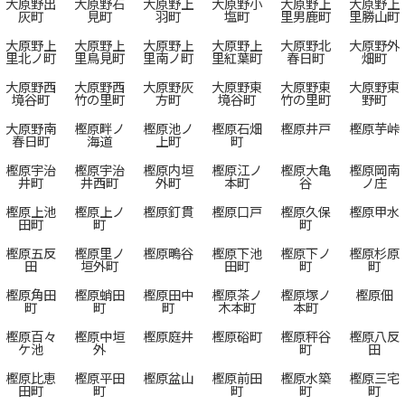
大原野出
大原野石
大原野上
大原野小
大原野上
大原野上
灰町
見町
羽町
塩町
里男鹿町
里勝山町
大原野上
大原野上
大原野上
大原野上
大原野北
大原野外
里北ノ町
里鳥見町
里南ノ町
里紅葉町
春日町
畑町
大原野西
大原野西
大原野灰
大原野東
大原野東
大原野東
境谷町
竹の里町
方町
境谷町
竹の里町
野町
大原野南
樫原畔ノ
樫原池ノ
樫原石畑
樫原井戸
樫原芋峠
春日町
海道
上町
町
樫原宇治
樫原宇治
樫原内垣
樫原江ノ
樫原大亀
樫原岡南
井町
井西町
外町
本町
谷
ノ庄
樫原上池
樫原上ノ
樫原釘貫
樫原口戸
樫原久保
樫原甲水
田町
町
町
樫原五反
樫原里ノ
樫原鴫谷
樫原下池
樫原下ノ
樫原杉原
田
垣外町
田町
町
町
樫原角田
樫原蛸田
樫原田中
樫原茶ノ
樫原塚ノ
樫原佃
町
町
町
木本町
本町
樫原百々
樫原中垣
樫原庭井
樫原硲町
樫原秤谷
樫原八反
ケ池
外
町
田
樫原比恵
樫原平田
樫原盆山
樫原前田
樫原水築
樫原三宅
田町
町
町
町
町