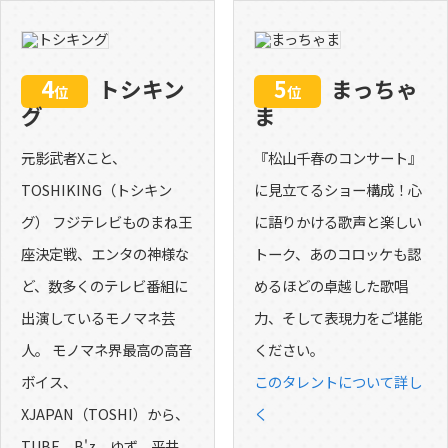
4
トシキン
5
まっちゃ
位
位
グ
ま
元影武者Xこと、
『松山千春のコンサート』
TOSHIKING（トシキン
に見立てるショー構成！心
グ） フジテレビものまね王
に語りかける歌声と楽しい
座決定戦、エンタの神様な
トーク、あのコロッケも認
ど、数多くのテレビ番組に
めるほどの卓越した歌唱
出演しているモノマネ芸
力、そして表現力をご堪能
人。 モノマネ界最高の高音
ください。
ボイス、
このタレントについて詳し
XJAPAN（TOSHI）から、
く
TUBE、B'z、ゆず、平井