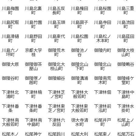
川島梅園
川島北裏
川島五反
川島権田
川島桜園
川島三重
町
町
長町
町
町
町
川島尻堀
川島竹園
川島玉頭
川島調子
川島寺田
川島流田
町
町
町
町
町
町
川島滑樋
川島野田
川島東代
川島松園
川島松ノ
川島莚田
町
町
町
町
木本町
町
川島六ノ
京都大学
御陵荒木
御陵池ノ
御陵内町
御陵大枝
坪町
桂
町
谷
山町
御陵大原
御陵御茶
御陵北大
御陵北山
御陵北山
御陵鴫谷
屋山
枝山町
下町
町
御陵谷町
御陵塚ノ
御陵細谷
御陵溝浦
御陵南荒
御陵峰ケ
越町
町
木町
堂町
下津林北
下津林楠
下津林芝
下津林大
下津林佃
下津林中
浦町
町
ノ宮町
般若町
島町
下津林番
下津林番
下津林東
下津林東
下津林前
下津林水
条
条町
芝ノ宮町
大般若町
泓町
掛町
下津林南
下津林南
下津林六
徳大寺清
松尾井戸
松尾上ノ
大般若町
中島町
反田
水町
町
山町
松尾木ノ
松尾神ケ
松尾鈴川
松尾大利
松尾東ノ
松尾万石