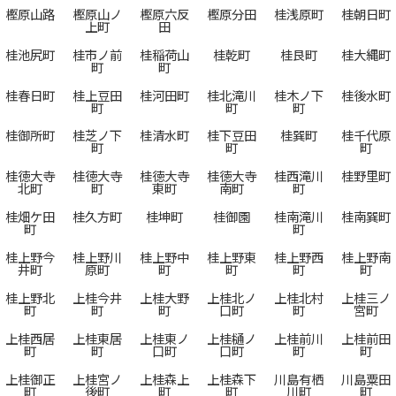
樫原山路
樫原山ノ
樫原六反
樫原分田
桂浅原町
桂朝日町
上町
田
桂池尻町
桂市ノ前
桂稲荷山
桂乾町
桂艮町
桂大縄町
町
町
桂春日町
桂上豆田
桂河田町
桂北滝川
桂木ノ下
桂後水町
町
町
町
桂御所町
桂芝ノ下
桂清水町
桂下豆田
桂巽町
桂千代原
町
町
町
桂徳大寺
桂徳大寺
桂徳大寺
桂徳大寺
桂西滝川
桂野里町
北町
町
東町
南町
町
桂畑ケ田
桂久方町
桂坤町
桂御園
桂南滝川
桂南巽町
町
町
桂上野今
桂上野川
桂上野中
桂上野東
桂上野西
桂上野南
井町
原町
町
町
町
町
桂上野北
上桂今井
上桂大野
上桂北ノ
上桂北村
上桂三ノ
町
町
町
口町
町
宮町
上桂西居
上桂東居
上桂東ノ
上桂樋ノ
上桂前川
上桂前田
町
町
口町
口町
町
町
上桂御正
上桂宮ノ
上桂森上
上桂森下
川島有栖
川島粟田
町
後町
町
町
川町
町