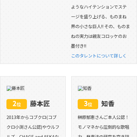
ようなハイテンションでステ
ージを盛り上げる、ものまね
界の小さな巨人!! その、ものま
ねの実力は親友コロッケのお
墨付き!!
このタレントについて詳しく
2
藤本匠
3
知香
位
位
2013年からコブクロ(コブ
榊原郁恵さんご本人公認！
クロ小渕さん公認)やウルフ
モノマネから圧倒的な歌唱
ルズ、CHAGE and ASKAな
力、発声法の研究を突き詰