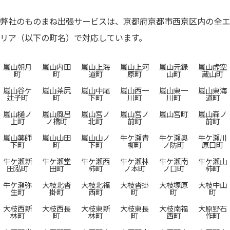
弊社のものまね出張サービスは、京都府京都市西京区内の全エ
リア（以下の町名）で対応しています。
嵐山朝月
嵐山内田
嵐山上海
嵐山上河
嵐山元録
嵐山虚空
町
町
道町
原町
山町
蔵山町
嵐山谷ケ
嵐山茶尻
嵐山中尾
嵐山西一
嵐山東一
嵐山東海
辻子町
町
下町
川町
川町
道町
嵐山樋ノ
嵐山風呂
嵐山宮ノ
嵐山宮ノ
嵐山宮町
嵐山森ノ
上町
ノ橋町
北町
前町
前町
嵐山薬師
嵐山山田
嵐山山ノ
牛ケ瀬青
牛ケ瀬奥
牛ケ瀬川
下町
町
下町
柳町
ノ防町
原口町
牛ケ瀬新
牛ケ瀬堂
牛ケ瀬西
牛ケ瀬林
牛ケ瀬南
牛ケ瀬山
田泓町
田町
柿町
ノ本町
ノ口町
柿町
牛ケ瀬弥
大枝北沓
大枝北福
大枝沓掛
大枝塚原
大枝中山
生町
掛町
西町
町
町
町
大枝西新
大枝西長
大枝東新
大枝東長
大枝南福
大原野石
林町
町
林町
町
西町
作町