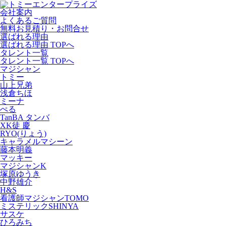
会社案内
よくあるご質問
無料お見積り・お問合せ
選ばれる理由
選ばれる理由 TOPへ
タレント一覧
タレント一覧 TOPへ
マジシャン
トミー
山上兄弟
浅倉ちほ
ミーナ
ぺる
TanBA タンバ
XK徒 慶
RYO(りょう)
キャラメルマシーン
藤本明義
マッキー
マジシャンK
塚原ゆうき
中野雄介
H&S
看護師マジシャンTOMO
ミステリックSHINYA
サスケ
ひろみち