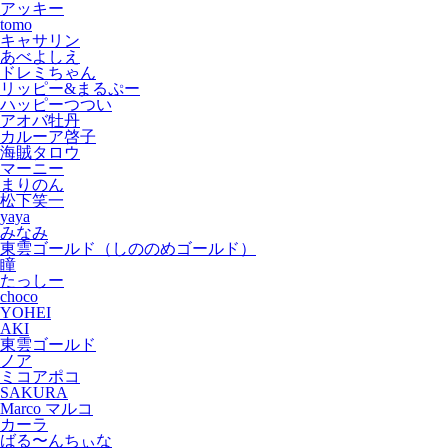
アッキー
tomo
キャサリン
あべよしえ
ドレミちゃん
リッピー&まるぷー
ハッピーつつい
アオバ牡丹
カルーア啓子
海賊タロウ
マーニー
まりのん
松下笑一
yaya
みなみ
東雲ゴールド（しののめゴールド）
瞳
たっしー
choco
YOHEI
AKI
東雲ゴールド
ノア
ミコアポコ
SAKURA
Marco マルコ
カーラ
ばる〜んちぃな