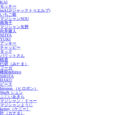
KAI
モッチー
jack12(ジャックトゥエルブ)
いちご姫
マジシャンSOU
南海子
マジシャン矢野
向井健人
SEIYA
YUKI
アッキー
チャッピー
タック
バリットさん
晴貴
巳碧（みたま）
フーガ
峰龍&Ririco
SHOTA
HAKU
ピース
hiropon （ヒロポン）
ShuN シュン
ふじいあきら
マジシャン・ドゥー
マジシャンようじ
kenny（ケニー）
叶（カナタ）