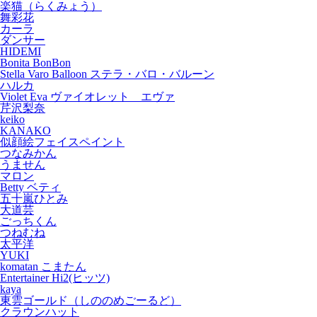
楽猫（らくみょう）
舞彩花
カーラ
ダンサー
HIDEMI
Bonita BonBon
Stella Varo Balloon ステラ・バロ・バルーン
ハルカ
Violet Eva ヴァイオレット エヴァ
芹沢梨奈
keiko
KANAKO
似顔絵フェイスペイント
つなみかん
うません
マロン
Betty ベティ
五十嵐ひとみ
大道芸
ごっちくん
つねむね
太平洋
YUKI
komatan こまたん
Entertainer Hi2(ヒッツ)
kaya
東雲ゴールド（しののめごーるど）
クラウンハット