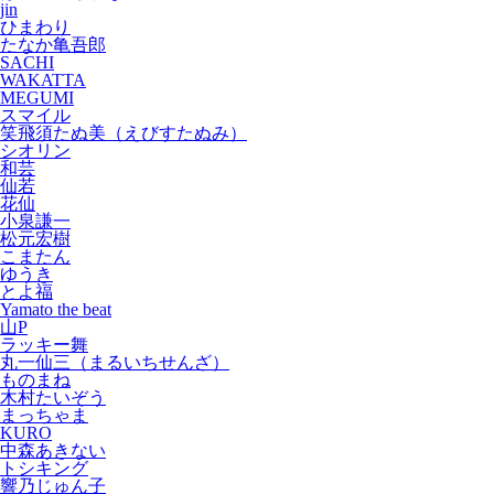
jin
ひまわり
たなか亀吾郎
SACHI
WAKATTA
MEGUMI
スマイル
笑飛須たぬ美（えびすたぬみ）
シオリン
和芸
仙若
花仙
小泉謙一
松元宏樹
こまたん
ゆうき
とよ福
Yamato the beat
山P
ラッキー舞
丸一仙三（まるいちせんざ）
ものまね
木村たいぞう
まっちゃま
KURO
中森あきない
トシキング
響乃じゅん子