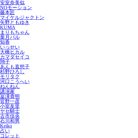
安室奈美似
NOモーション
藤本匠
マイケルジャクトン
矢野ともゆき
KUMA
まりもちゃん
葉月パル
知香
いっせい
大橋ヒカル
カマダセイコ
翔子
あんも直想子
杉野ひろし
モリタク
河口こうへい
ねんねん
講演家
冨澤貴明
官野一彦
小室友里
ヤセ騎士
古市佳央
石川和男
Keiko
占い
コレット