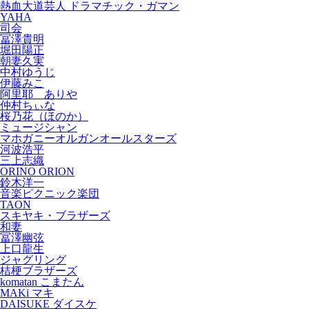
熱血大道芸人 ドラマチック・ガマン
YAHA
司会
冨澤貴明
堀田陽正
朝妻久実
中村ゆうじ
伊藤みこ
阿里耶 ありや
仲村ちぃな
桜乃花（ほのか）
ミュージシャン
マホガニーオルガンオールスターズ
河波浩平
三上志織
ORINO ORION
鈴木洋一
音楽ピクニック楽団
TAON
スキヤキ・ブラザーズ
和妻
冨澤幽弦
上口龍生
ジャグリング
桔梗ブラザーズ
komatan こまたん
MAKi マキ
DAISUKE ダイスケ