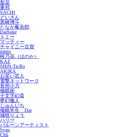
梨花
東邦
SACHI
どいさん
黒崎博斗
たなか亀吾郎
DaiSuke
トミー
マッティー
チャイニー古賀
minto
桜乃花（ほのか）
KAZ
SHiN-Ta-Ro
AKIRA
お笑い芸人
電撃ネットワーク
長州小力
催眠術
十文字幻斎
夢幻颯人
じゅんいち
催眠先生 Dai
城咲りょう
ハリー
バルーンアーティスト
Syan
Chii