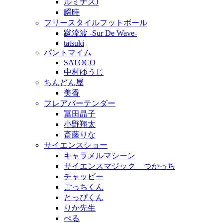
ルミナスJ
瞬時
フリースタイルフットボール
蹴流波 -Sur De Wave-
tatsuki
パントマイム
SATOCO
中村ゆうじ
ちんどん屋
美香
フレアバーテンダー
冨田晶子
小野翔太
斎藤りな
サイエンスショー
キャラメルマシーン
サイエンスマジック つかっち
チャッピー
ごっちくん
とっぴくん
りか先生
ぺる