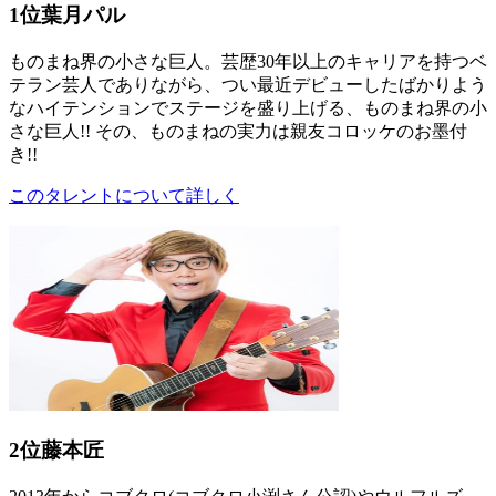
1位
葉月パル
ものまね界の小さな巨人。芸歴30年以上のキャリアを持つベ
テラン芸人でありながら、つい最近デビューしたばかりよう
なハイテンションでステージを盛り上げる、ものまね界の小
さな巨人!! その、ものまねの実力は親友コロッケのお墨付
き!!
このタレントについて詳しく
2位
藤本匠