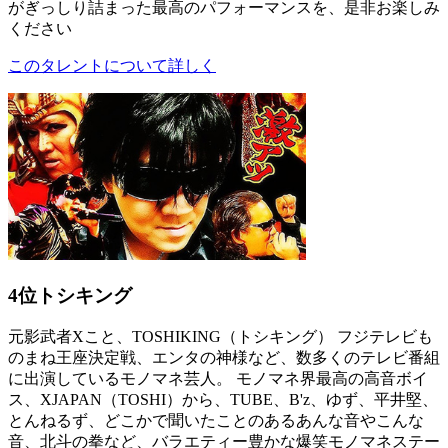
がぎっしり詰まった最高のパフォーマンスを、是非お楽しみ
ください
このタレントについて詳しく
4位
トシキング
元影武者Xこと、TOSHIKING（トシキング） フジテレビも
のまね王座決定戦、エンタの神様など、数多くのテレビ番組
に出演しているモノマネ芸人。 モノマネ界最高の高音ボイ
ス、XJAPAN（TOSHI）から、TUBE、B'z、ゆず、平井堅、
とんねるず、どこかで聞いたことのあるあんな音やこんな
音、北斗の拳など、バラエティー豊かな爆笑モノマネステー