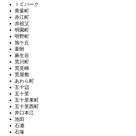
ＩＣパーク
青葉町
赤江町
赤祖父
明園町
明野町
旭ケ丘
葦附
麻生谷
荒川町
荒見崎
荒屋敷
あわら町
五十辺
五十里
五十里東町
五十里西町
井口本江
池田
石瀬
石塚