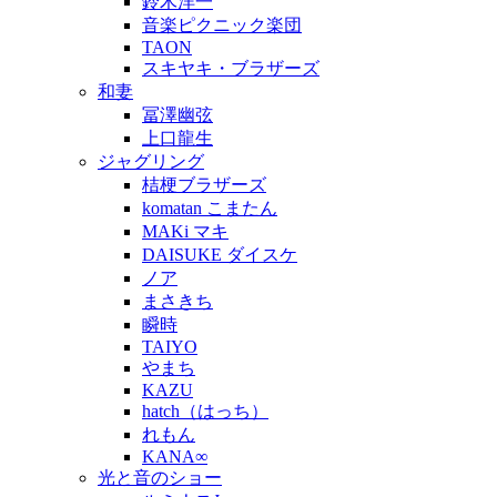
鈴木洋一
音楽ピクニック楽団
TAON
スキヤキ・ブラザーズ
和妻
冨澤幽弦
上口龍生
ジャグリング
桔梗ブラザーズ
komatan こまたん
MAKi マキ
DAISUKE ダイスケ
ノア
まさきち
瞬時
TAIYO
やまち
KAZU
hatch（はっち）
れもん
KANA∞
光と音のショー