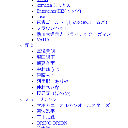
komatan こまたん
Entertainer Hi2(ヒッツ)
kaya
東雲ゴールド（しののめごーるど）
クラウンハット
熱血大道芸人 ドラマチック・ガマン
YAHA
司会
冨澤貴明
堀田陽正
朝妻久実
中村ゆうじ
伊藤みこ
阿里耶 ありや
仲村ちぃな
桜乃花（ほのか）
ミュージシャン
マホガニーオルガンオールスターズ
河波浩平
三上志織
ORINO ORION