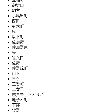
五福町
御坊山
駒方
小馬出町
西田
材木町
境
坂下町
佐加野
佐加野東
笹川
笹八口
佐野
佐野緑町
山下
三ケ
三番町
三女子
志貴野しらとり台
地子木町
下窪
柴野