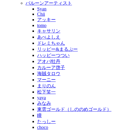
バルーンアーティスト
Syan
Chii
アッキー
tomo
キャサリン
あべよしえ
ドレミちゃん
リッピー&まるぷー
ハッピーつつい
アオバ牡丹
カルーア啓子
海賊タロウ
マーニー
まりのん
松下笑一
yaya
みなみ
東雲ゴールド（しののめゴールド）
瞳
たっしー
choco