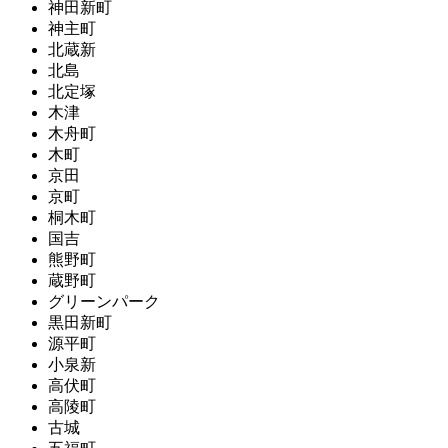
神田新町
神主町
北蔵新
北島
北定塚
木津
木舟町
木町
京田
京町
桐木町
国吉
熊野町
蔵野町
グリーンパーク
黒田新町
源平町
小泉新
高伏町
高陵町
古城