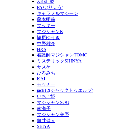
XK徒 慶
RYO(りょう)
キャラメルマシーン
藤本明義
マッキー
マジシャンK
塚原ゆうき
中野雄介
H&S
看護師マジシャンTOMO
ミステリックSHINYA
サスケ
ひろみち
KAI
モッチー
jack12(ジャックトゥエルブ)
いちご姫
マジシャンSOU
南海子
マジシャン矢野
向井健人
SEIYA