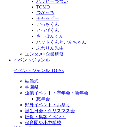
ハッピーつつい
TOMO
つかっち
チャッピー
ごっちくん
とっぴくん
さーぼんくん
ハットくんとごんちゃん
ふわりん先生
エンタメ×企業研修
イベントジャンル
イベントジャンル TOPへ
結婚式
学園祭
企業イベント・忘年会・新年会
忘年会
野外イベント・お祭り
誕生日会・クリスマス会
販促・集客イベント
保育園や小中学校