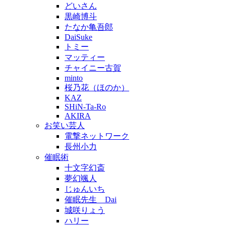
どいさん
黒崎博斗
たなか亀吾郎
DaiSuke
トミー
マッティー
チャイニー古賀
minto
桜乃花（ほのか）
KAZ
SHiN-Ta-Ro
AKIRA
お笑い芸人
電撃ネットワーク
長州小力
催眠術
十文字幻斎
夢幻颯人
じゅんいち
催眠先生 Dai
城咲りょう
ハリー