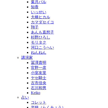
葉月パル
知香
いっせい
大橋ヒカル
カマダセイコ
翔子
あんも直想子
杉野ひろし
モリタク
河口こうへい
ねんねん
講演家
冨澤貴明
官野一彦
小室友里
ヤセ騎士
古市佳央
石川和男
Keiko
占い
コレット
楽猫（らくみょう）