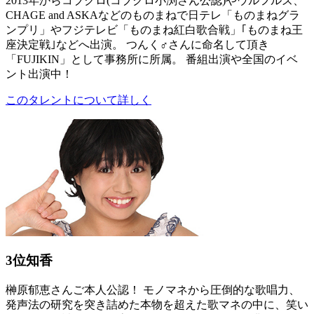
2013年からコブクロ(コブクロ小渕さん公認)やウルフルズ、
CHAGE and ASKAなどのものまねで日テレ「ものまねグラ
ンプリ」やフジテレビ「ものまね紅白歌合戦」｢ものまね王
座決定戦｣などへ出演。 つんく♂さんに命名して頂き
「FUJIKIN」として事務所に所属。 番組出演や全国のイベ
ント出演中！
このタレントについて詳しく
3位
知香
榊原郁恵さんご本人公認！ モノマネから圧倒的な歌唱力、
発声法の研究を突き詰めた本物を超えた歌マネの中に、笑い