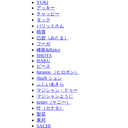
YUKI
アッキー
チャッピー
タック
バリットさん
晴貴
巳碧（みたま）
フーガ
峰龍&Ririco
SHOTA
HAKU
ピース
hiropon （ヒロポン）
ShuN シュン
ふじいあきら
マジシャン・ドゥー
マジシャンようじ
kenny（ケニー）
叶（カナタ）
梨花
東邦
SACHI