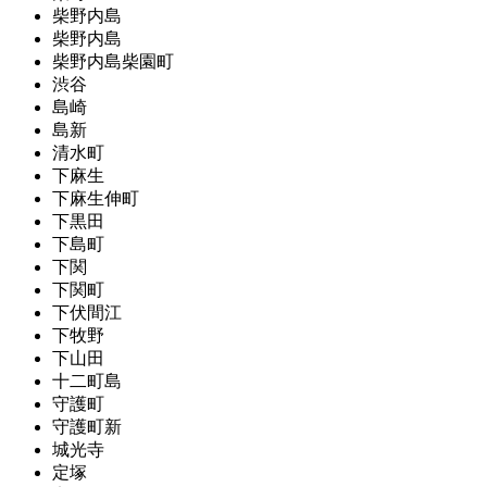
柴野内島
柴野内島
柴野内島柴園町
渋谷
島崎
島新
清水町
下麻生
下麻生伸町
下黒田
下島町
下関
下関町
下伏間江
下牧野
下山田
十二町島
守護町
守護町新
城光寺
定塚