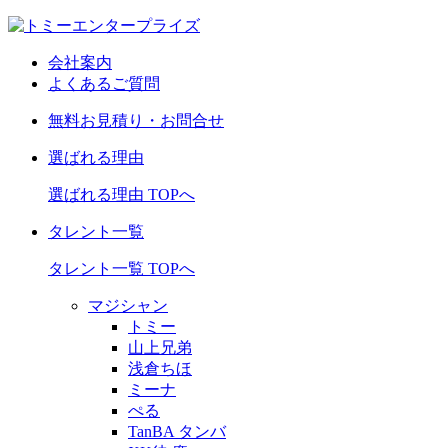
会社案内
よくあるご質問
無料お見積り・お問合せ
選ばれる理由
選ばれる理由 TOPへ
タレント一覧
タレント一覧 TOPへ
マジシャン
トミー
山上兄弟
浅倉ちほ
ミーナ
ぺる
TanBA タンバ