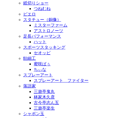
紙切りショー
つねむね
ピエロ
スタチュー（銅像）
ミスターファーム
アストロノーツ
足長パフォーマンス
ハット
スポーツスタッキング
セオッピ
飴細工
蜜咲ばぅ
ちぃな
スプレーアート
スプレーアート ファイター
落語家
三遊亭鬼丸
林家木久彦
古今亭志ん五
三遊亭楽生
シャボン玉