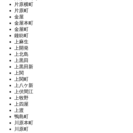
片原横町
片原町
金屋
金屋本町
金屋町
鐘紡町
上麻生
上開発
上北島
上黒田
上黒田新
上関
上関町
上八ケ新
上伏間江
上牧野
上四屋
上渡
鴨島町
川原本町
川原町