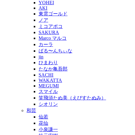
YOHEI
AKI
東雲ゴールド
ノア
ミコアポコ
SAKURA
Marco マルコ
カーラ
ばる〜んちぃな
jin
ひまわり
たなか亀吾郎
SACHI
WAKATTA
MEGUMI
スマイル
笑飛須たぬ美（えびすたぬみ）
シオリン
和芸
仙若
花仙
小泉謙一