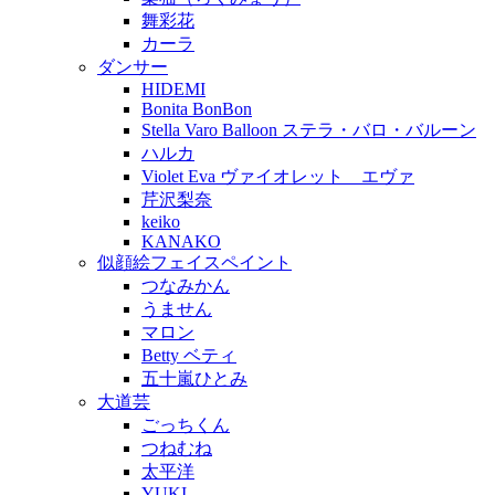
舞彩花
カーラ
ダンサー
HIDEMI
Bonita BonBon
Stella Varo Balloon ステラ・バロ・バルーン
ハルカ
Violet Eva ヴァイオレット エヴァ
芹沢梨奈
keiko
KANAKO
似顔絵フェイスペイント
つなみかん
うません
マロン
Betty ベティ
五十嵐ひとみ
大道芸
ごっちくん
つねむね
太平洋
YUKI