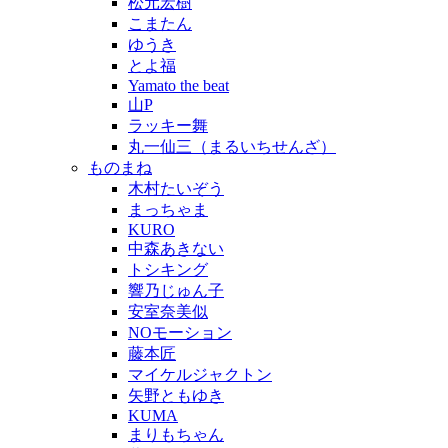
松元宏樹
こまたん
ゆうき
とよ福
Yamato the beat
山P
ラッキー舞
丸一仙三（まるいちせんざ）
ものまね
木村たいぞう
まっちゃま
KURO
中森あきない
トシキング
響乃じゅん子
安室奈美似
NOモーション
藤本匠
マイケルジャクトン
矢野ともゆき
KUMA
まりもちゃん