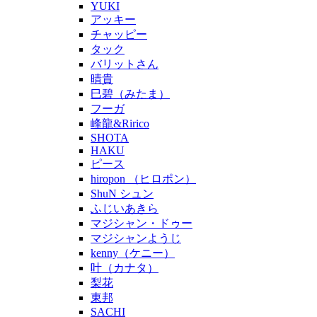
YUKI
アッキー
チャッピー
タック
バリットさん
晴貴
巳碧（みたま）
フーガ
峰龍&Ririco
SHOTA
HAKU
ピース
hiropon （ヒロポン）
ShuN シュン
ふじいあきら
マジシャン・ドゥー
マジシャンようじ
kenny（ケニー）
叶（カナタ）
梨花
東邦
SACHI