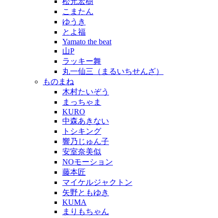
松元宏樹
こまたん
ゆうき
とよ福
Yamato the beat
山P
ラッキー舞
丸一仙三（まるいちせんざ）
ものまね
木村たいぞう
まっちゃま
KURO
中森あきない
トシキング
響乃じゅん子
安室奈美似
NOモーション
藤本匠
マイケルジャクトン
矢野ともゆき
KUMA
まりもちゃん