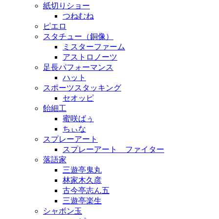
紙切りショー
つねむね
ピエロ
スタチュー（銅像）
ミスターファーム
アストロノーツ
足長パフォーマンス
ハット
スポーツスタッキング
セオッピ
飴細工
蜜咲ばぅ
ちぃな
スプレーアート
スプレーアート ファイター
落語家
三遊亭鬼丸
林家木久彦
古今亭志ん五
三遊亭楽生
シャボン玉