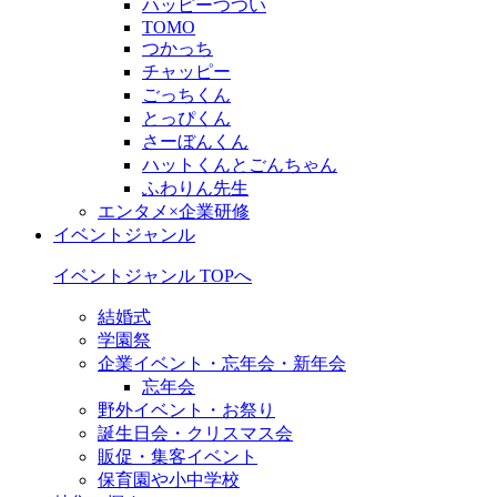
ハッピーつつい
TOMO
つかっち
チャッピー
ごっちくん
とっぴくん
さーぼんくん
ハットくんとごんちゃん
ふわりん先生
エンタメ×企業研修
イベントジャンル
イベントジャンル TOPへ
結婚式
学園祭
企業イベント・忘年会・新年会
忘年会
野外イベント・お祭り
誕生日会・クリスマス会
販促・集客イベント
保育園や小中学校