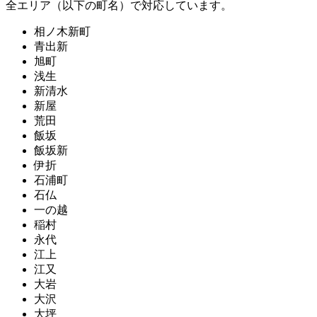
全エリア（以下の町名）で対応しています。
相ノ木新町
青出新
旭町
浅生
新清水
新屋
荒田
飯坂
飯坂新
伊折
石浦町
石仏
一の越
稲村
永代
江上
江又
大岩
大沢
大坪