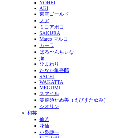
YOHEI
AKI
東雲ゴールド
ノア
ミコアポコ
SAKURA
Marco マルコ
カーラ
ばる〜んちぃな
jin
ひまわり
たなか亀吾郎
SACHI
WAKATTA
MEGUMI
スマイル
笑飛須たぬ美（えびすたぬみ）
シオリン
和芸
仙若
花仙
小泉謙一