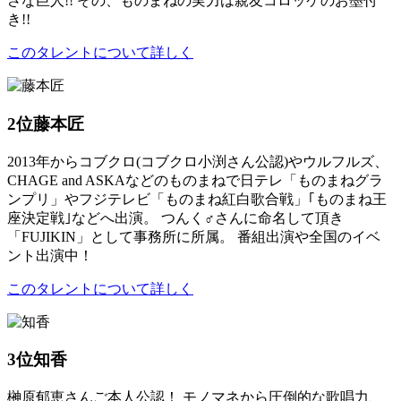
さな巨人!! その、ものまねの実力は親友コロッケのお墨付
き!!
このタレントについて詳しく
2位
藤本匠
2013年からコブクロ(コブクロ小渕さん公認)やウルフルズ、
CHAGE and ASKAなどのものまねで日テレ「ものまねグラ
ンプリ」やフジテレビ「ものまね紅白歌合戦」｢ものまね王
座決定戦｣などへ出演。 つんく♂さんに命名して頂き
「FUJIKIN」として事務所に所属。 番組出演や全国のイベ
ント出演中！
このタレントについて詳しく
3位
知香
榊原郁恵さんご本人公認！ モノマネから圧倒的な歌唱力、