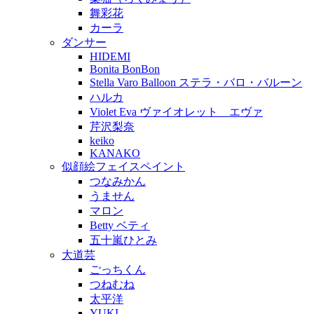
舞彩花
カーラ
ダンサー
HIDEMI
Bonita BonBon
Stella Varo Balloon ステラ・バロ・バルーン
ハルカ
Violet Eva ヴァイオレット エヴァ
芹沢梨奈
keiko
KANAKO
似顔絵フェイスペイント
つなみかん
うません
マロン
Betty ベティ
五十嵐ひとみ
大道芸
ごっちくん
つねむね
太平洋
YUKI