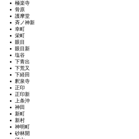
極楽寺
骨原
護摩堂
斉ノ神新
幸町
栄町
眼目
眼目新
塩谷
下青出
下荒又
下経田
釈泉寺
正印
正印新
上条沖
神田
新町
新村
神明町
砂林開