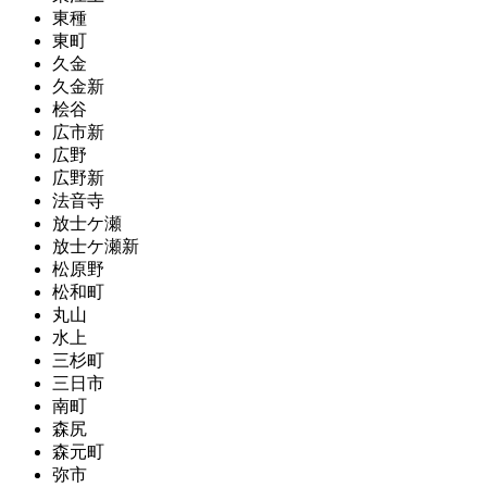
東種
東町
久金
久金新
桧谷
広市新
広野
広野新
法音寺
放士ケ瀬
放士ケ瀬新
松原野
松和町
丸山
水上
三杉町
三日市
南町
森尻
森元町
弥市