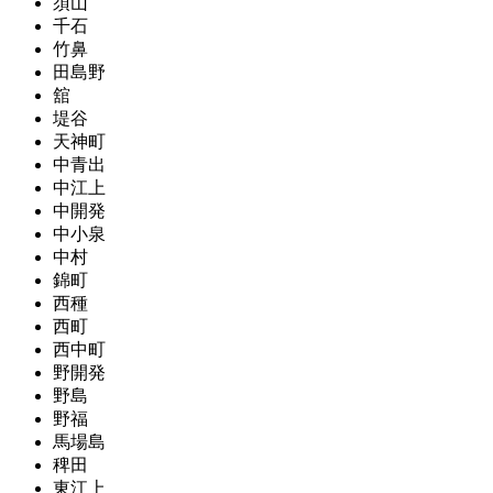
須山
千石
竹鼻
田島野
舘
堤谷
天神町
中青出
中江上
中開発
中小泉
中村
錦町
西種
西町
西中町
野開発
野島
野福
馬場島
稗田
東江上