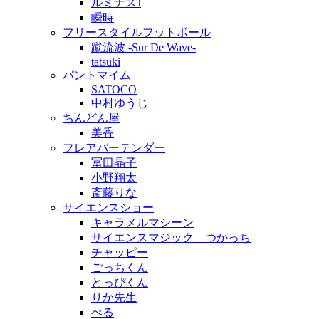
ルミナスJ
瞬時
フリースタイルフットボール
蹴流波 -Sur De Wave-
tatsuki
パントマイム
SATOCO
中村ゆうじ
ちんどん屋
美香
フレアバーテンダー
冨田晶子
小野翔太
斎藤りな
サイエンスショー
キャラメルマシーン
サイエンスマジック つかっち
チャッピー
ごっちくん
とっぴくん
りか先生
ぺる