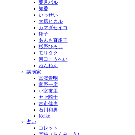
葉月パル
知香
いっせい
大橋ヒカル
カマダセイコ
翔子
あんも直想子
杉野ひろし
モリタク
河口こうへい
ねんねん
講演家
冨澤貴明
官野一彦
小室友里
ヤセ騎士
古市佳央
石川和男
Keiko
占い
コレット
楽猫（らくみょう）