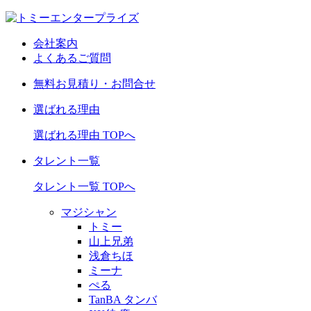
会社案内
よくあるご質問
無料お見積り・お問合せ
選ばれる理由
選ばれる理由 TOPへ
タレント一覧
タレント一覧 TOPへ
マジシャン
トミー
山上兄弟
浅倉ちほ
ミーナ
ぺる
TanBA タンバ