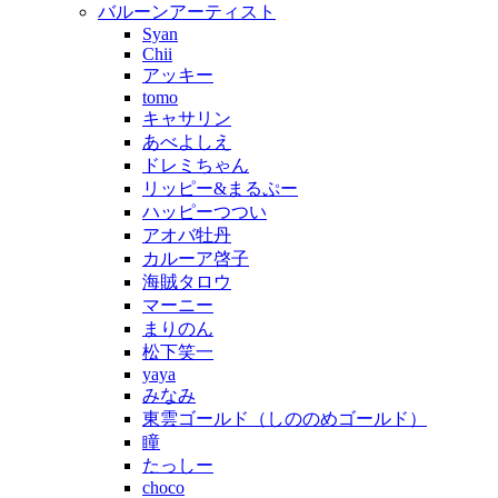
バルーンアーティスト
Syan
Chii
アッキー
tomo
キャサリン
あべよしえ
ドレミちゃん
リッピー&まるぷー
ハッピーつつい
アオバ牡丹
カルーア啓子
海賊タロウ
マーニー
まりのん
松下笑一
yaya
みなみ
東雲ゴールド（しののめゴールド）
瞳
たっしー
choco