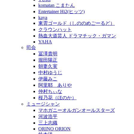
komatan こまたん
Entertainer Hi2(ヒッツ)
kaya
東雲ゴールド（しののめごーるど）
クラウンハット
熱血大道芸人 ドラマチック・ガマン
YAHA
司会
冨澤貴明
堀田陽正
朝妻久実
中村ゆうじ
伊藤みこ
阿里耶 ありや
仲村ちぃな
桜乃花（ほのか）
ミュージシャン
マホガニーオルガンオールスターズ
河波浩平
三上志織
ORINO ORION