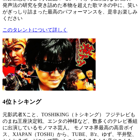
発声法の研究を突き詰めた本物を超えた歌マネの中に、笑い
がぎっしり詰まった最高のパフォーマンスを、是非お楽しみ
ください
このタレントについて詳しく
4位
トシキング
元影武者Xこと、TOSHIKING（トシキング） フジテレビも
のまね王座決定戦、エンタの神様など、数多くのテレビ番組
に出演しているモノマネ芸人。 モノマネ界最高の高音ボイ
ス、XJAPAN（TOSHI）から、TUBE、B'z、ゆず、平井堅、