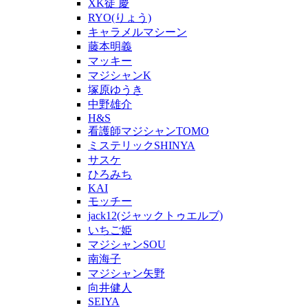
XK徒 慶
RYO(りょう)
キャラメルマシーン
藤本明義
マッキー
マジシャンK
塚原ゆうき
中野雄介
H&S
看護師マジシャンTOMO
ミステリックSHINYA
サスケ
ひろみち
KAI
モッチー
jack12(ジャックトゥエルブ)
いちご姫
マジシャンSOU
南海子
マジシャン矢野
向井健人
SEIYA