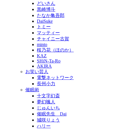
どいさん
黒崎博斗
たなか亀吾郎
DaiSuke
トミー
マッティー
チャイニー古賀
minto
桜乃花（ほのか）
KAZ
SHiN-Ta-Ro
AKIRA
お笑い芸人
電撃ネットワーク
長州小力
催眠術
十文字幻斎
夢幻颯人
じゅんいち
催眠先生 Dai
城咲りょう
ハリー