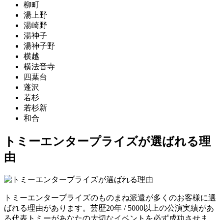
柳町
湯上野
湯崎野
湯神子
湯神子野
横越
横法音寺
四葉台
蓬沢
若杉
若杉新
和合
トミーエンタープライズが選ばれる理
由
トミーエンタープライズのものまね派遣が多くのお客様に選
ばれる理由があります。芸歴20年 / 5000以上の公演実績があ
る代表トミーがあなたの大切なイベントを必ず成功させま