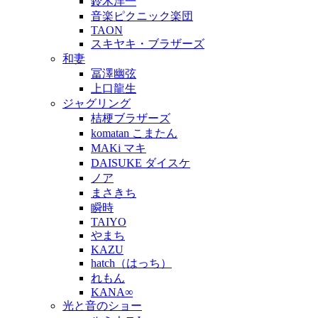
鈴木洋一
音楽ピクニック楽団
TAON
スキヤキ・ブラザーズ
和妻
冨澤幽弦
上口龍生
ジャグリング
桔梗ブラザーズ
komatan こまたん
MAKi マキ
DAISUKE ダイスケ
ノア
まさきち
瞬時
TAIYO
やまち
KAZU
hatch（はっち）
れもん
KANA∞
光と音のショー