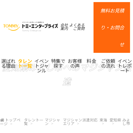
無料お見積
会社
よくある
り・お問合
案内
ご質問
せ
選ばれ
タレン
イベン
特集で
お客様
料金
ご依頼
イベン
愛知県みよし市へのマジシャン派
る理由
ト一覧
トジャ
探す
の声
の流れ
トレポ
ンル
ート
遣
トップペ
タレント一
マジシャ
マジシャン派遣対応
東海
愛知県
みよ
覧
ン
エリア
し市
ージ