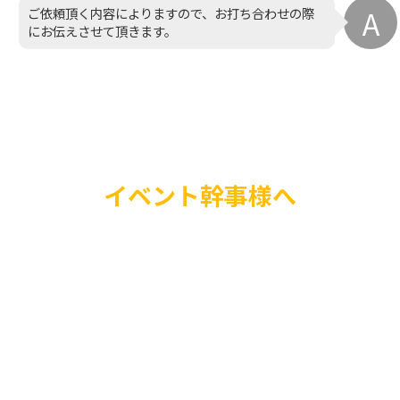
ご依頼頂く内容によりますので、お打ち合わせの際
にお伝えさせて頂きます。
イベント幹事様へ
当社のマジシャン派遣
様々なイベントに適応
があります。
結婚式、誕生日パーテ
ベント、展示会など、
もお任せください。マ