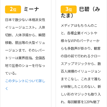
2
ミーナ
3
巳碧（み
位
位
たま）
日本で数少ない本格派女性
メディアはもちろんのこ
イリュージョニスト。人体
と、各種企業イベントや
切断、人体浮揚から、瞬間
様々なVIPのパーティーか
移動、脱出等の大型イリュ
らも多数声が掛かり、観客
ージョンまで、そのレパー
の目の前で行われるクロー
トリーは業界屈指。全国各
スアップマジックから、数
地で圧巻のショーを行なっ
百人規模のイリュージョン
ている。
までこなし、これまで誰も
このタレントについて詳し
が体験したことのない、新
く
しい形のマジックも取り入
れ、毎回観客を120%魅了