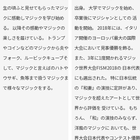
生の頃ふと見せてもらったマジッ
出身。 大学でマジックを始め、
クに感動しマジックを学び始め
卒業後にマジシャンとしての 活
る。 以降その感動やマジックの
動を開始。 2018年には、イタリ
楽しさを届けている。 トランプ
ア開催のヨーロッパ最大の国際
やコインなどのマジックから炎や
大会において見事優勝を飾る。
フォーク、ルービックキューブそ
また、3年に1度開かれるマジッ
して、マジックと言えばのハトや
ク世界大会FISM2018の 日本代表
ウサギ、魚等まで扱うマジックま
にも選出された。 特に日本伝統
で様々なマジックをする。
の『和妻』の演技に定評があり、
マジックを超えたアートとして世
界から評価を 受けている。 もち
ろん、「和」の演技のみならず、
洋風のマジックに おいても、世
界大会日本代表やコンテスト優勝