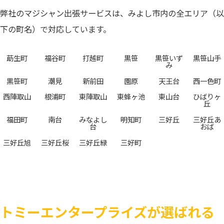
弊社のマジシャン出張サービスは、みよし市内の全エリア（以
下の町名）で対応しています。
莇生町
福谷町
打越町
黒笹
黒笹いず
黒笹山手
み
黒笹町
潮見
新前田
園原
天王台
西一色町
西陣取山
根浦町
東陣取山
東蜂ヶ池
東山台
ひばりヶ
丘
福田町
南台
みなよし
明知町
三好丘
三好丘あ
台
おば
三好丘旭
三好丘桜
三好丘緑
三好町
トミーエンタープライズが選ばれる