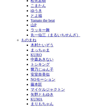
松元宏樹
こまたん
ゆうき
とよ福
Yamato the beat
山P
ラッキー舞
丸一仙三（まるいちせんざ）
ものまね
木村たいぞう
まっちゃま
KURO
中森あきない
トシキング
響乃じゅん子
安室奈美似
NOモーション
藤本匠
マイケルジャクトン
矢野ともゆき
KUMA
まりもちゃん