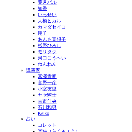
葉月パル
知香
いっせい
大橋ヒカル
カマダセイコ
翔子
あんも直想子
杉野ひろし
モリタク
河口こうへい
ねんねん
講演家
冨澤貴明
官野一彦
小室友里
ヤセ騎士
古市佳央
石川和男
Keiko
占い
コレット
楽猫（らくみょう）