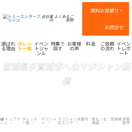
無料お見積り・
会社案
よくあるご
内
質問
お問合せ
選ばれ
タレン
イベン
特集で
お客様
料金
ご依頼
イベン
る理由
ト一覧
トジャ
探す
の声
の流れ
トレポ
ンル
ート
宮城県多賀城市へのマジシャン派
遣
トップペ
タレント
マジシャ
マジシャン派遣対
東北・北
宮城県
多賀
一覧
ン
応エリア
海道
城市
ージ