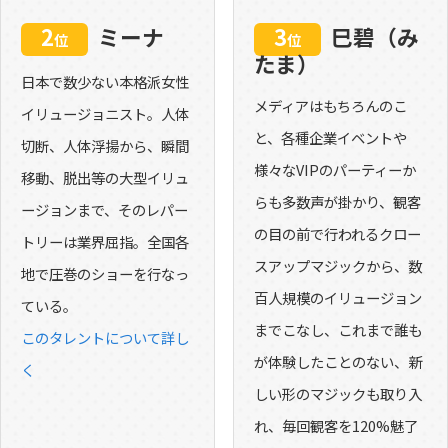
2
ミーナ
3
巳碧（み
位
位
たま）
日本で数少ない本格派女性
メディアはもちろんのこ
イリュージョニスト。人体
と、各種企業イベントや
切断、人体浮揚から、瞬間
様々なVIPのパーティーか
移動、脱出等の大型イリュ
らも多数声が掛かり、観客
ージョンまで、そのレパー
の目の前で行われるクロー
トリーは業界屈指。全国各
スアップマジックから、数
地で圧巻のショーを行なっ
百人規模のイリュージョン
ている。
までこなし、これまで誰も
このタレントについて詳し
が体験したことのない、新
く
しい形のマジックも取り入
れ、毎回観客を120%魅了