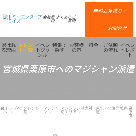
無料お見積り・
会社案
よくあるご
内
質問
お問合せ
選ばれ
タレン
イベン
特集で
お客様
料金
ご依頼
イベン
る理由
ト一覧
トジャ
探す
の声
の流れ
トレポ
ンル
ート
宮城県栗原市へのマジシャン派遣
トップペ
タレント一
マジシャ
マジシャン派遣対
東北・北海
宮城県
栗
覧
ン
応エリア
道
原
ージ
市