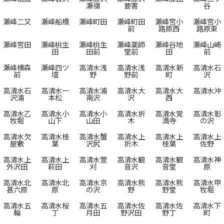
瀬嶺
要害
谷
瀬峰二又
瀬峰船橋
瀬峰町田
瀬峰町田
瀬峰宮小
瀬峰宮小
前
路原西
路原東
瀬峰宮田
瀬峰桃生
瀬峰桃生
瀬峰薬師
瀬峰谷地
瀬峰山崎
田
田前
堂前
田
前
瀬峰横森
瀬峰四ツ
高清水浅
高清水浅
高清水新
高清水石
前
壇
野
野前
町
沢
高清水石
高清水一
高清水浦
高清水大
高清水大
高清水沖
沢浦
本松
南沢
沢
西
高清水乙
高清水小
高清水小
高清水折
高清水覚
高清水影
牧堀
山下
山田
木
満寺
の沢
高清水欠
高清水桂
高清水蟹
高清水上
高清水上
高清水上
屋敷
葉
沢尻
折木
桂葉
佐野
高清水上
高清水上
高清水萱
高清水観
高清水観
高清水神
外沢田
萩田
刈
音沢
音堂
原
高清水北
高清水北
高清水京
高清水熊
高清水熊
高清水甲
甚六原
原
の沢
野
野堂
牧堀
高清水五
高清水桜
高清水五
高清水佐
高清水佐
高清水下
輪
丁
月田
野沢田
野丁
町