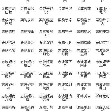
沢
田
堂
戸
金成平治
金成奉公
金成干谷
金成三沢
金成宮前
金成山中
屋敷
田
沢
堤下
金成四ツ
栗駒泉沢
栗駒稲屋
栗駒芋埣
栗駒岩ケ
栗駒片子
屋敷
敷
崎
沢
栗駒栗原
栗駒桜田
栗駒猿飛
栗駒里谷
栗駒鳥沢
栗駒中野
来
栗駒沼倉
栗駒菱沼
栗駒深谷
栗駒松倉
栗駒嶺崎
栗駒文字
栗駒八幡
栗駒渡丸
志波姫荒
志波姫荒
志波姫伊
志波姫刈
町北
町南
豆野
敷
志波姫北
志波姫北
志波姫蔵
志波姫下
志波姫城
志波姫新
郷
堀口
場南
里
内南
上戸
志波姫新
志波姫新
志波姫新
志波姫新
志波姫新
志波姫大
熊谷
沼崎
橋本
原
八樟
門南
志波姫中
志波姫沼
志波姫花
志波姫堀
志波姫南
志波姫南
沖
崎
崎西
口
郷
堀口
志波姫南
志波姫八
志波姫要
志波姫横
瀬峰愛宕
瀬峰荒町
八樟
樟
害東
峰浦
瀬峰泉谷
瀬峰泉谷
瀬峰伊勢
瀬峰牛渕
瀬峰牛渕
瀬峰大境
南
堂
前
前