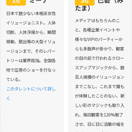
位
位
たま）
日本で数少ない本格派女性
メディアはもちろんのこ
イリュージョニスト。人体
と、各種企業イベントや
切断、人体浮揚から、瞬間
様々なVIPのパーティーか
移動、脱出等の大型イリュ
らも多数声が掛かり、観客
ージョンまで、そのレパー
の目の前で行われるクロー
トリーは業界屈指。全国各
スアップマジックから、数
地で圧巻のショーを行なっ
百人規模のイリュージョン
ている。
までこなし、これまで誰も
このタレントについて詳し
が体験したことのない、新
く
しい形のマジックも取り入
れ、毎回観客を120%魅了
させ、日に日に活動の幅を