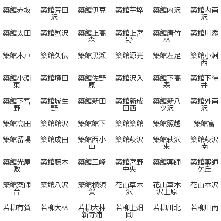
築館赤坂
築館荒田
築館伊豆
築館芋埣
築館内沢
築館内南
沢
沢
築館太田
築館蟹沢
築館上高
築館上宮
築館唐竹
築館川添
森
野
林
築館木戸
築館久伝
築館黒瀬
築館源光
築館左足
築館小淵
西
築館小淵
築館境田
築館佐野
築館沢入
築館下高
築館下待
東
原
森
井
築館下宮
築館城生
築館新田
築館新成
築館新八
築館外南
野
野
田西
ツ沢
沢
築館高田
築館館沢
築館館下
築館築館
築館照越
築館富
築館留場
築館成田
築館西小
築館萩沢
築館萩沢
築館萩沢
山
東
南
築館光屋
築館藤木
築館三峰
築館宮野
築館薬師
築館薬師
敷
中央
ケ丘
築館薬師
築館八沢
築館横須
花山草木
花山草木
花山本沢
台
賀
沢
沢上原
若柳有賀
若柳大林
若柳大林
若柳上畑
若柳川北
若柳川南
新寺浦
岡