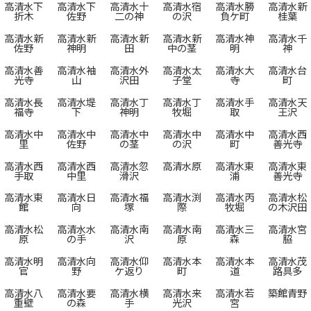
高清水下
高清水下
高清水十
高清水宿
高清水勝
高清水新
折木
佐野
二の神
の沢
負ケ町
桂葉
高清水新
高清水新
高清水新
高清水新
高清水神
高清水千
佐野
神明
田
中の茎
明
神
高清水善
高清水袖
高清水外
高清水太
高清水大
高清水台
光寺
山
沢田
子堂
寺
町
高清水長
高清水堤
高清水丁
高清水丁
高清水手
高清水天
福寺
下
神明
牧堀
取
王沢
高清水中
高清水中
高清水中
高清水中
高清水中
高清水西
里
佐野
の茎
の沢
町
善光寺
高清水西
高清水西
高清水忽
高清水原
高清水東
高清水東
手取
中里
滑沢
浦
善光寺
高清水東
高清水日
高清水福
高清水渕
高清水丙
高清水松
館
向
塚
際
牧堀
の木沢田
高清水松
高清水水
高清水南
高清水南
高清水三
高清水宮
原
の手
沢
原
森
脇
高清水明
高清水向
高清水仰
高清水本
高清水本
高清水茂
官
野
ケ返り
町
道
路具多
高清水八
高清水要
高清水横
高清水来
高清水若
築館青野
重壁
の森
手
光沢
宮