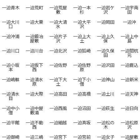
一迫青木
一迫荒町
一迫荒屋
一迫一本
一迫岩ケ
一迫宇南
敷
杉
沢
田
一迫大川
一迫大栗
一迫大清
一迫大平
一迫岡田
一迫沖
口
水
沢
一迫沖浦
一迫鍛冶
一迫片子
一迫上大
一迫上久
一迫上中
屋敷
沢
土
保
島
一迫川口
一迫川台
一迫北沢
一迫狐崎
一迫久保
一迫間杭
田
元
一迫小坂
一迫坂下
一迫佐野
一迫佐野
一迫沢田
一迫鹿込
本
西
原
一迫嶋躰
一迫清水
一迫下大
一迫下小
一迫神山
一迫新米
原
土
僧
一迫清水
一迫大際
一迫高田
一迫高橋
一迫土川
一迫天神
目
一迫中小
一迫中屋
一迫西風
一迫沼田
一迫萩生
一迫日向
僧
敷浦
一迫平館
一迫不動
一迫細越
一迫真坂
一迫松の
一迫松原
西
木
沢
一迫御崎
一迫三嶋
一迫宮下
一迫宮前
一迫女子
一迫屋敷