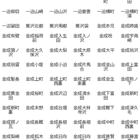
町
田
一迫柳目
一迫山崎
一迫山沢
一迫要害
一迫横町
一迫横町
浦
一迫論田
鶯沢北郷
鶯沢南郷
鶯沢袋
金成赤児
金成姉歯
金成有壁
金成稲荷
金成入生
金成入ノ
金成祝
金成宇南
前
田
沢
崎
金成狼ノ
金成大久
金成大梨
金成大原
金成大平
金成翁沢
沢
保沢
木
金成翁留
金成小堤
金成小迫
金成片馬
金成金山
金成上富
合
沢
田
金成髪長
金成上町
金成上町
金成上町
金成金生
金成熊ノ
西裏
東裏
下
金成黄金
金成桜町
金成沢辺
金成清水
金成下富
金成新町
田
田
田
金成新町
金成末野
金成台畑
金成大林
金成館下
金成津久
裏
寺沢
毛
金成鍔ノ
金成長館
金成長根
金成長根
金成中町
金成中町
瓦
沢
前
西裏
金成梨崎
金成柧木
金成日向
金成日向
金成普賢
金成藤渡