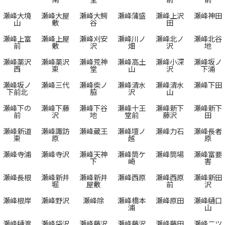
瀬峰大境
瀬峰大屋
瀬峰大鰐
瀬峰蒲盛
瀬峰上沢
瀬峰神田
山
敷
谷
田
瀬峰上富
瀬峰上屋
瀬峰刈安
瀬峰川ノ
瀬峰北ノ
瀬峰北谷
前
敷
沢
畑
沢
地
瀬峰薬沢
瀬峰薬沢
瀬峰荒神
瀬峰高土
瀬峰小深
瀬峰坂ノ
西
東
堂
山
沢
下浦
瀬峰坂ノ
瀬峰三代
瀬峰柴ノ
瀬峰清水
瀬峰清水
瀬峰下田
下前北
脇
沢
山
瀬峰下の
瀬峰下藤
瀬峰下谷
瀬峰十王
瀬峰新下
瀬峰新下
前
沢
地
堂前
藤沢
田
瀬峰新道
瀬峰諏訪
瀬峰蔵王
瀬峰壇ノ
瀬峰力石
瀬峰長者
東
原
越
原
瀬峰寺浦
瀬峰寺沢
瀬峰天神
瀬峰筒ケ
瀬峰筒場
瀬峰富要
下
崎
害
瀬峰長根
瀬峰新井
瀬峰新井
瀬峰西原
瀬峰西原
瀬峰新田
堀
屋敷
前
沢
瀬峰根岸
瀬峰野沢
瀬峰除
瀬峰橋本
瀬峰原田
瀬峰樋口
浦
山
瀬峰樋渡
瀬峰袋沢
瀬峰藤沢
瀬峰藤沢
瀬峰藤田
瀬峰二ツ