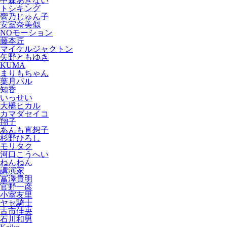
中森あきない
トシキング
響乃じゅん子
安室奈美似
NOモーション
藤本匠
マイケルジャクトン
矢野ともゆき
KUMA
まりもちゃん
葉月パル
知香
いっせい
大橋ヒカル
カマダセイコ
翔子
あんも直想子
杉野ひろし
モリタク
河口こうへい
ねんねん
講演家
冨澤貴明
官野一彦
小室友里
ヤセ騎士
古市佳央
石川和男