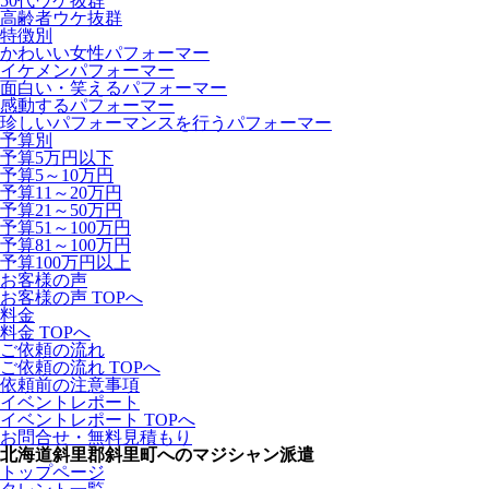
50代ウケ抜群
高齢者ウケ抜群
特徴別
かわいい女性パフォーマー
イケメンパフォーマー
面白い・笑えるパフォーマー
感動するパフォーマー
珍しいパフォーマンスを行うパフォーマー
予算別
予算5万円以下
予算5～10万円
予算11～20万円
予算21～50万円
予算51～100万円
予算81～100万円
予算100万円以上
お客様の声
お客様の声 TOPへ
料金
料金 TOPへ
ご依頼の流れ
ご依頼の流れ TOPへ
依頼前の注意事項
イベントレポート
イベントレポート TOPへ
お問合せ・無料見積もり
北海道斜里郡斜里町へのマジシャン派遣
トップページ