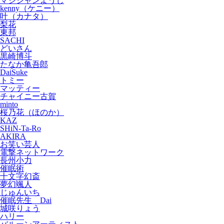
マジシャンようじ
kenny（ケニー）
叶（カナタ）
梨花
東邦
SACHI
どいさん
黒崎博斗
たなか亀吾郎
DaiSuke
トミー
マッティー
チャイニー古賀
minto
桜乃花（ほのか）
KAZ
SHiN-Ta-Ro
AKIRA
お笑い芸人
電撃ネットワーク
長州小力
催眠術
十文字幻斎
夢幻颯人
じゅんいち
催眠先生 Dai
城咲りょう
ハリー