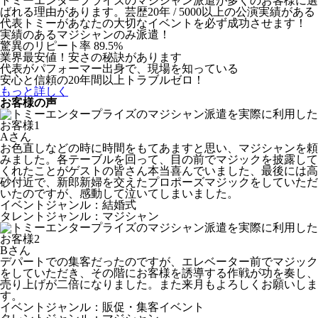
トミーエンタープライズのマジシャン派遣が多くのお客様に選
ばれる理由があります。芸歴20年 / 5000以上の公演実績がある
代表トミーがあなたの大切なイベントを必ず成功させます！
実績のあるマジシャンのみ派遣！
驚異のリピート率 89.5%
業界最安値！安さの秘訣があります
代表がパフォーマー出身で、現場を知っている
安心と信頼の20年間以上トラブルゼロ！
もっと詳しく
お客様の声
Aさん
お色直しなどの時に時間をもてあますと思い、マジシャンを頼
みました。各テーブルを回って、目の前でマジックを披露して
くれたことがゲストの皆さん本当喜んでいました、最後には高
砂付近で、新郎新婦を交えたプロポーズマジックをしていただ
いたのですが、感動して泣いてしまいました。
イベントジャンル：結婚式
タレントジャンル：マジシャン
Bさん
デパートでの集客だったのですが、エレベーター前でマジック
をしていただき、その階にお客様を誘導する作戦が功を奏し、
売り上げが二倍になりました。また来月もよろしくお願いしま
す。
イベントジャンル：販促・集客イベント