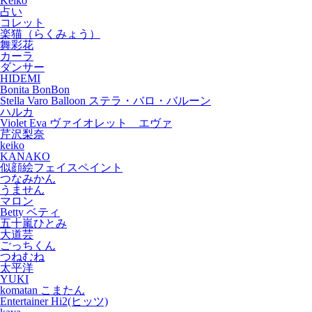
Keiko
占い
コレット
楽猫（らくみょう）
舞彩花
カーラ
ダンサー
HIDEMI
Bonita BonBon
Stella Varo Balloon ステラ・バロ・バルーン
ハルカ
Violet Eva ヴァイオレット エヴァ
芹沢梨奈
keiko
KANAKO
似顔絵フェイスペイント
つなみかん
うません
マロン
Betty ベティ
五十嵐ひとみ
大道芸
ごっちくん
つねむね
太平洋
YUKI
komatan こまたん
Entertainer Hi2(ヒッツ)