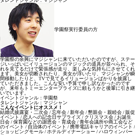
タレントジャンル：マジシャン
学園祭実行委員の方
学園祭の余興にマジシャンに来ていただいたのですが、ステー
ジいっぱいにイリュージョンのマジックの道具が並べられ、そ
れを見てるだけで緊張感が走り、楽しみな気持ちにさせてくれ
ます。美女が切断されたり、美女が浮いたり、マジシャンが瞬
間移動したりと、TVで見てるイリュージョンばかりを披露し
ていただきました。こんな安い予算で申し訳なかったのです
が、来年もトミーエンタープライズに頼もうかと後輩に引き継
いでいます。
イベントジャンル：学園祭
タレントジャンル：マジシャン
こんなイベントにオススメ！
結婚式披露宴・二次会 / 忘年会 / 新年会 / 懇親会・親睦会 / 販促
イベント / 恋人への記念日サプライズ / クリスマス会 / お誕生
日会 / 保育園などの謝恩会・育成会 / 青年会議所や商工会など
のイベント / 自治体のイベント / 携帯電話キャリアのイベント /
ショッピングモール / ホテルディナーショー / ハロウィンパー