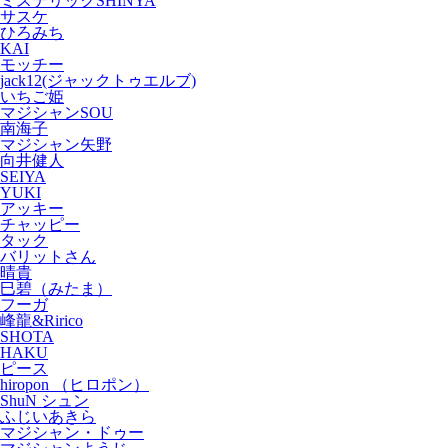
ミステリックSHINYA
サスケ
ひろみち
KAI
モッチー
jack12(ジャックトゥエルブ)
いちご姫
マジシャンSOU
南海子
マジシャン矢野
向井健人
SEIYA
YUKI
アッキー
チャッピー
タック
バリットさん
晴貴
巳碧（みたま）
フーガ
峰龍&Ririco
SHOTA
HAKU
ピース
hiropon （ヒロポン）
ShuN シュン
ふじいあきら
マジシャン・ドゥー