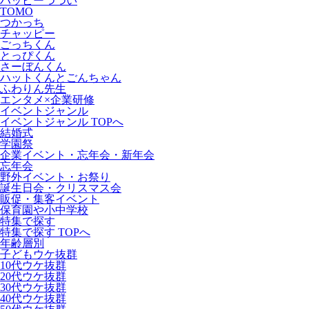
ハッピーつつい
TOMO
つかっち
チャッピー
ごっちくん
とっぴくん
さーぼんくん
ハットくんとごんちゃん
ふわりん先生
エンタメ×企業研修
イベントジャンル
イベントジャンル TOPへ
結婚式
学園祭
企業イベント・忘年会・新年会
忘年会
野外イベント・お祭り
誕生日会・クリスマス会
販促・集客イベント
保育園や小中学校
特集で探す
特集で探す TOPへ
年齢層別
子どもウケ抜群
10代ウケ抜群
20代ウケ抜群
30代ウケ抜群
40代ウケ抜群