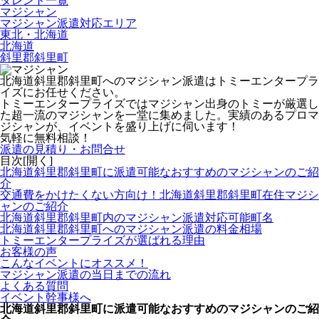
タレント一覧
マジシャン
マジシャン派遣対応エリア
東北・北海道
北海道
斜里郡斜里町
北海道斜里郡斜里町へのマジシャン派遣はトミーエンタープラ
イズにお任せください。
トミーエンタープライズでは
マジシャン出身のトミーが厳選し
た超一流のマジシャンを一堂に集めました。
実績のあるプロマ
ジシャンが、イベントを盛り上げに伺います！
気軽に無料相談！
派遣の見積り・お問合せ
目次[
開く
]
北海道斜里郡斜里町に派遣可能なおすすめのマジシャンのご紹
介
交通費をかけたくない方向け！北海道斜里郡斜里町在住マジシ
ャンのご紹介
北海道斜里郡斜里町内のマジシャン派遣対応可能町名
北海道斜里郡斜里町へのマジシャン派遣の料金相場
トミーエンタープライズが選ばれる理由
お客様の声
こんなイベントにオススメ！
マジシャン派遣の当日までの流れ
よくある質問
イベント幹事様へ
北海道斜里郡斜里町に派遣可能なおすすめのマジシャンのご紹