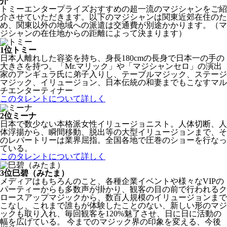
介
トミーエンタープライズおすすめの超一流のマジシャンをご紹
介させていただきます。以下のマジシャンは関東近郊在住のた
め、関東以外の地域への派遣は交通費が別途かかります。（マ
ジシャンの在住地からの距離によって決まります）
1位
トミー
日本人離れした容姿を持ち、身長180cmの長身で日本一の手の
大きさを持つ。「Mr.マリック」や「マジシャンセロ」の演出
家のアンギュラ氏に弟子入りし、テーブルマジック、ステージ
マジック、イリュージョン、日本伝統の和妻までもこなすマル
チエンターティナー
このタレントについて詳しく
2位
ミーナ
日本で数少ない本格派女性イリュージョニスト。人体切断、人
体浮揚から、瞬間移動、脱出等の大型イリュージョンまで、そ
のレパートリーは業界屈指。全国各地で圧巻のショーを行なっ
ている。
このタレントについて詳しく
3位
巳碧（みたま）
メディアはもちろんのこと、各種企業イベントや様々なVIPの
パーティーからも多数声が掛かり、観客の目の前で行われるク
ロースアップマジックから、数百人規模のイリュージョンまで
こなし、これまで誰もが体験したことのない、新しい形のマジ
ックも取り入れ、毎回観客を120%魅了させ、日に日に活動の
幅を広げている。 今までのマジック界の印象を変える、今後