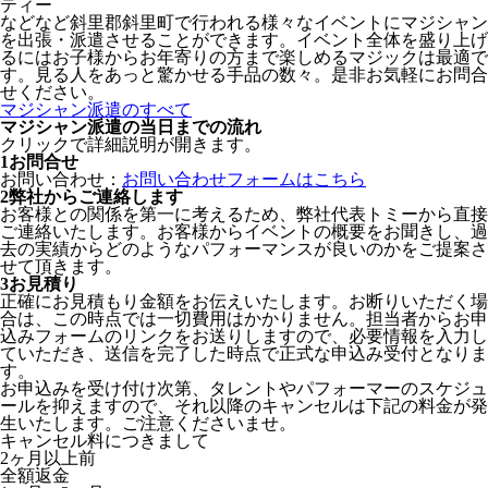
ティー
などなど斜里郡斜里町で行われる様々なイベントにマジシャン
を出張・派遣させることができます。イベント全体を盛り上げ
るにはお子様からお年寄りの方まで楽しめるマジックは最適で
す。見る人をあっと驚かせる手品の数々。是非お気軽にお問合
せください。
マジシャン派遣のすべて
マジシャン派遣の当日までの流れ
クリックで詳細説明が開きます。
1
お問合せ
お問い合わせ：
お問い合わせフォームはこちら
2
弊社からご連絡します
お客様との関係を第一に考えるため、弊社代表トミーから直接
ご連絡いたします。お客様からイベントの概要をお聞きし、過
去の実績からどのようなパフォーマンスが良いのかをご提案さ
せて頂きます。
3
お見積り
正確にお見積もり金額をお伝えいたします。お断りいただく場
合は、この時点では一切費用はかかりません。担当者からお申
込みフォームのリンクをお送りしますので、必要情報を入力し
ていただき、送信を完了した時点で正式な申込み受付となりま
す。
お申込みを受け付け次第、タレントやパフォーマーのスケジュ
ールを抑えますので、それ以降のキャンセルは下記の料金が発
生いたします。ご注意くださいませ。
キャンセル料につきまして
2ヶ月以上前
全額返金