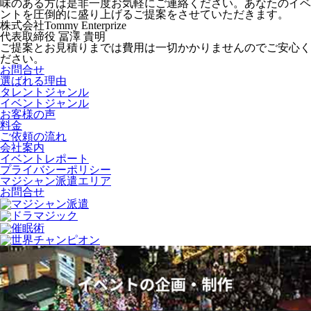
味のある方は是非一度お気軽にご連絡ください。あなたのイベ
ントを圧倒的に盛り上げるご提案をさせていただきます。
株式会社Tommy Enterprize
代表取締役
冨澤 貴明
ご提案とお見積りまでは費用は一切かかりませんのでご安心く
ださい。
お問合せ
選ばれる理由
タレントジャンル
イベントジャンル
お客様の声
料金
ご依頼の流れ
会社案内
イベントレポート
プライバシーポリシー
マジシャン派遣エリア
お問合せ