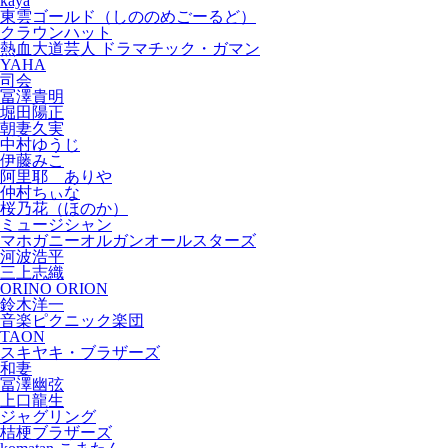
kaya
東雲ゴールド（しののめごーるど）
クラウンハット
熱血大道芸人 ドラマチック・ガマン
YAHA
司会
冨澤貴明
堀田陽正
朝妻久実
中村ゆうじ
伊藤みこ
阿里耶 ありや
仲村ちぃな
桜乃花（ほのか）
ミュージシャン
マホガニーオルガンオールスターズ
河波浩平
三上志織
ORINO ORION
鈴木洋一
音楽ピクニック楽団
TAON
スキヤキ・ブラザーズ
和妻
冨澤幽弦
上口龍生
ジャグリング
桔梗ブラザーズ