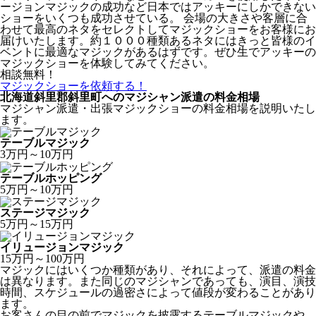
ージョンマジックの成功など日本ではアッキーにしかできない
ショーをいくつも成功させている。 会場の大きさや客層に合
わせて最高のネタをセレクトしてマジックショーをお客様にお
届けいたします。約１０００種類あるネタにはきっと皆様のイ
ベントに最適なマジックがあるはずです。ぜひ生でアッキーの
マジックショーを体験してみてください。
相談無料！
マジックショーを依頼する！
北海道斜里郡斜里町へのマジシャン派遣の料金相場
マジシャン派遣・出張マジックショーの料金相場を説明いたし
ます。
テーブルマジック
3万円～10万円
テーブルホッピング
5万円～10万円
ステージマジック
5万円～15万円
イリュージョンマジック
15万円～100万円
マジックにはいくつか種類があり、それによって、派遣の料金
は異なります。また同じのマジシャンであっても、
演目、演技
時間、スケジュールの過密さ
によって値段が変わることがあり
ます。
お客さんの目の前でマジックを披露するテーブルマジックや、