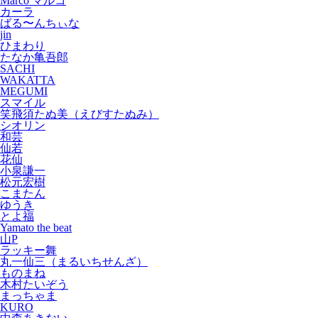
Marco マルコ
カーラ
ばる〜んちぃな
jin
ひまわり
たなか亀吾郎
SACHI
WAKATTA
MEGUMI
スマイル
笑飛須たぬ美（えびすたぬみ）
シオリン
和芸
仙若
花仙
小泉謙一
松元宏樹
こまたん
ゆうき
とよ福
Yamato the beat
山P
ラッキー舞
丸一仙三（まるいちせんざ）
ものまね
木村たいぞう
まっちゃま
KURO