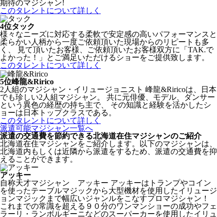
期待のマジシャン!
このタレントについて詳しく
4位
タック
様々なニーズに対応する柔軟で安定感の高いパフォーマンスと
柔らかい人柄から一度ご依頼頂いた現場からのリピートも多
く、 見て頂いたお客様、ご依頼頂いたお客様双方に「TAK.で
よかった！」とご満足いただけるショーをご提供致します。
このタレントについて詳しく
5位
峰龍&Ririco
2人組のマジシャン・イリュージョニスト 峰龍&Riricoは、日本
でも珍しい2人組マジシャン。 共に元俳優、モデル、ダンサー
という異色の経歴の持ち主で、 その知識と経験を活かしたシ
ョーは日本トップクラスである。
このタレントについて詳しく
派遣可能マジシャン一覧へ
派遣の交通費を節約できる北海道在住マジシャンのご紹介
北海道在住マジシャンをご紹介します。以下のマジシャンは、
北海道内もしくは近隣から派遣をするため、派遣の交通費を抑
えることができます。
アッキー
自称天才マジシャン アッキー アッキーはトランプやコイン
を使ったテーブルマジックから大型機材を使用したイリュージ
ョンマジックまで幅広いジャンルをこなすプロマジシャン！
これまでの常識を超える９０分のワンマンショーの成功やフェ
ラーリ・ランボルギーニなどのスーパーカーを使用したイリュ