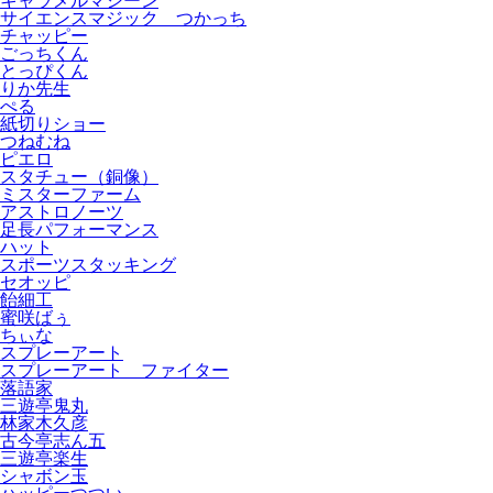
キャラメルマシーン
サイエンスマジック つかっち
チャッピー
ごっちくん
とっぴくん
りか先生
ぺる
紙切りショー
つねむね
ピエロ
スタチュー（銅像）
ミスターファーム
アストロノーツ
足長パフォーマンス
ハット
スポーツスタッキング
セオッピ
飴細工
蜜咲ばぅ
ちぃな
スプレーアート
スプレーアート ファイター
落語家
三遊亭鬼丸
林家木久彦
古今亭志ん五
三遊亭楽生
シャボン玉