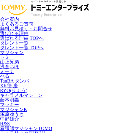
会社案内
よくあるご質問
無料お見積り・お問合せ
選ばれる理由
選ばれる理由 TOPへ
タレント一覧
タレント一覧 TOPへ
マジシャン
トミー
山上兄弟
浅倉ちほ
ミーナ
ぺる
TanBA タンバ
XK徒 慶
RYO(りょう)
キャラメルマシーン
藤本明義
マッキー
マジシャンK
塚原ゆうき
中野雄介
H&S
看護師マジシャンTOMO