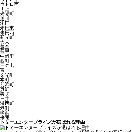
ウトロ西
川上
光陽町
越川
朱円
朱円東
朱円西
新光町
大栄
豊倉
豊里
中斜里
西町
日の出
富士
文光町
本町
前浜町
真鯉
美咲
三井
港西町
港町
峰浜
来運
トミーエンタープライズが選ばれる理由