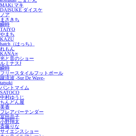
komatan こまたん
MAKi マキ
DAISUKE ダイスケ
ノア
まさきち
瞬時
TAIYO
やまち
KAZU
hatch（はっち）
れもん
KANA∞
光と音のショー
ルミナスJ
瞬時
フリースタイルフットボール
蹴流波 -Sur De Wave-
tatsuki
パントマイム
SATOCO
中村ゆうじ
ちんどん屋
美香
フレアバーテンダー
冨田晶子
小野翔太
斎藤りな
サイエンスショー