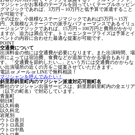
マジシャンがお客様のテーブルを回っていくテーブルホッピン
グマジックであれば、
3万円～10万円
と低予算で派遣すること
が可能です。
そのほか、小規模なステージマジックであれば5万円～15万
円、大規模なステージでの派手なパフォーマンスであるイリュ
ージョンマジックであれば、
15万円～100万円
と費用がかかり
ますが、迫力は満点です。トミーエンタープライズは予算とイ
ベントの内容に合わせた最適な提案が可能です。
POINT
交通費について
出演料金の他には交通費が必要になります。また出演時間、場
所によっては宿泊費、食費などが追加でかかる場合もありま
す。「交通費を節約したい...」という方には交通費のかからな
い出演場所の近くの方をご提案させていただきます。
電話 or メール or LINEで無料相談！
マジシャンを呼んでみたい！
斜里郡斜里町内のマジシャン派遣対応可能町名
弊社のマジシャン出張サービスは、斜里郡斜里町内の全エリア
（以下の町名）で対応しています。
青葉町
朝日町
以久科南
以久科北
岩尾別
ウトロ香川
ウトロ高原
ウトロ中島
ウトロ東