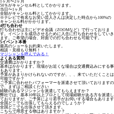
1ヶ月〜2ヶ月
50％がキャンセル料としてかかります。
当日〜1ヶ月
全額がキャンセル料としてかかります。
※テレビで有名なお笑い芸人さんは決定した時点から100%の
キャンセル料がかかります。
4
打ち合わせ
打ち合わせは主にビデオ会議（ZOOMなど）で行っておりま
す。イベントを成功させるために入念に打ち合わせをしていき
ます。ご希望の場合、対面での打ち合わせも可能です。
5
イベント本番
最高のショーをお約束いたします。
相談・見積もり無料！
マジシャンを呼んでみる！
よくある質問
交通費はかかりますか？
基本はかかります。現場がお近くな場合は交通費込みにする事
もあります。
予算があまりかけられないのですが、、、来ていただくことは
可能ですか？
ご予算に合わせたパフォーマーを派遣させて頂いておりますの
で、まずはご相談ください
経験のあるマジシャンを派遣してもらえますか？
弊社では、基本10年以上プロとして現場経験がある方を派遣し
ておりますが、ご予算により若手がお伺いする場合もあります
全国どこでも出張してもらえるのでしょうか？
全国どこでも出張させて頂きます。
こちらで用意する物はありますか？