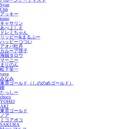
バルーンアーティスト
Syan
Chii
アッキー
tomo
キャサリン
あべよしえ
ドレミちゃん
リッピー&まるぷー
ハッピーつつい
アオバ牡丹
カルーア啓子
海賊タロウ
マーニー
まりのん
松下笑一
yaya
みなみ
東雲ゴールド（しののめゴールド）
瞳
たっしー
choco
YOHEI
AKI
東雲ゴールド
ノア
ミコアポコ
SAKURA