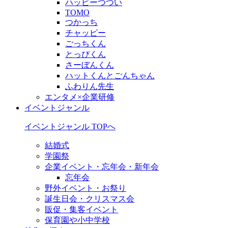
ハッピーつつい
TOMO
つかっち
チャッピー
ごっちくん
とっぴくん
さーぼんくん
ハットくんとごんちゃん
ふわりん先生
エンタメ×企業研修
イベントジャンル
イベントジャンル TOPへ
結婚式
学園祭
企業イベント・忘年会・新年会
忘年会
野外イベント・お祭り
誕生日会・クリスマス会
販促・集客イベント
保育園や小中学校