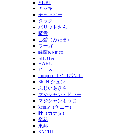
YUKI
アッキー
チャッピー
タック
バリットさん
晴貴
巳碧（みたま）
フーガ
峰龍&Ririco
SHOTA
HAKU
ピース
hiropon （ヒロポン）
ShuN シュン
ふじいあきら
マジシャン・ドゥー
マジシャンようじ
kenny（ケニー）
叶（カナタ）
梨花
東邦
SACHI