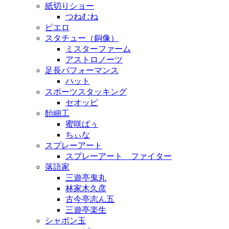
紙切りショー
つねむね
ピエロ
スタチュー（銅像）
ミスターファーム
アストロノーツ
足長パフォーマンス
ハット
スポーツスタッキング
セオッピ
飴細工
蜜咲ばぅ
ちぃな
スプレーアート
スプレーアート ファイター
落語家
三遊亭鬼丸
林家木久彦
古今亭志ん五
三遊亭楽生
シャボン玉