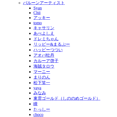
バルーンアーティスト
Syan
Chii
アッキー
tomo
キャサリン
あべよしえ
ドレミちゃん
リッピー&まるぷー
ハッピーつつい
アオバ牡丹
カルーア啓子
海賊タロウ
マーニー
まりのん
松下笑一
yaya
みなみ
東雲ゴールド（しののめゴールド）
瞳
たっしー
choco