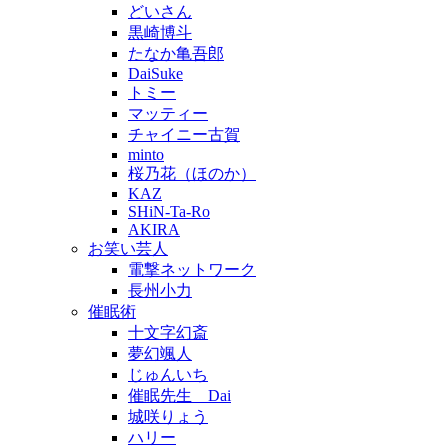
どいさん
黒崎博斗
たなか亀吾郎
DaiSuke
トミー
マッティー
チャイニー古賀
minto
桜乃花（ほのか）
KAZ
SHiN-Ta-Ro
AKIRA
お笑い芸人
電撃ネットワーク
長州小力
催眠術
十文字幻斎
夢幻颯人
じゅんいち
催眠先生 Dai
城咲りょう
ハリー