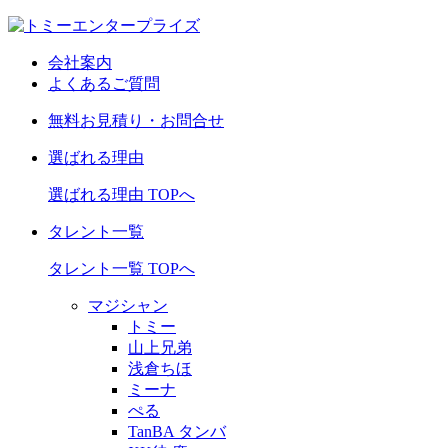
会社案内
よくあるご質問
無料お見積り・お問合せ
選ばれる理由
選ばれる理由 TOPへ
タレント一覧
タレント一覧 TOPへ
マジシャン
トミー
山上兄弟
浅倉ちほ
ミーナ
ぺる
TanBA タンバ