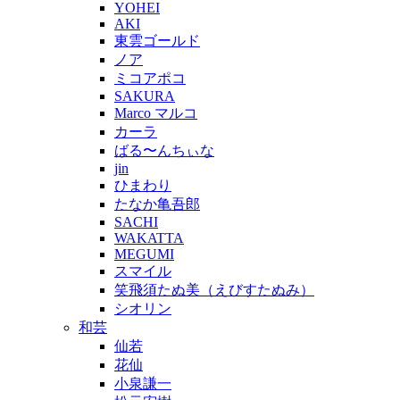
YOHEI
AKI
東雲ゴールド
ノア
ミコアポコ
SAKURA
Marco マルコ
カーラ
ばる〜んちぃな
jin
ひまわり
たなか亀吾郎
SACHI
WAKATTA
MEGUMI
スマイル
笑飛須たぬ美（えびすたぬみ）
シオリン
和芸
仙若
花仙
小泉謙一