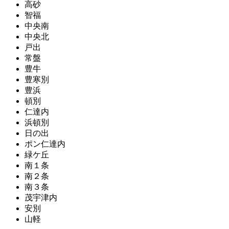
高砂
智福
中央南
中央北
戸出
常盤
豊牛
豊寒別
豊浜
頓別
仁達内
浜頓別
日の出
ポン仁達内
緑ケ丘
南１条
南２条
南３条
茂宇津内
安別
山軽