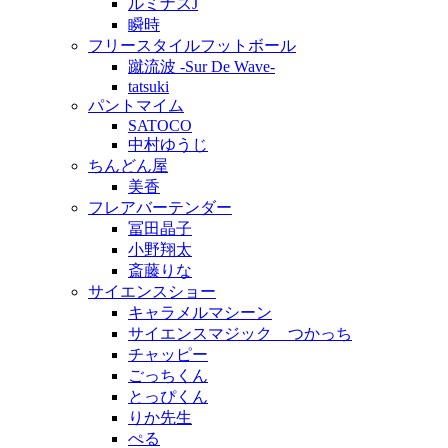
ルミナスJ
瞬時
フリースタイルフットボール
蹴流波 -Sur De Wave-
tatsuki
パントマイム
SATOCO
中村ゆうじ
ちんどん屋
美香
フレアバーテンダー
冨田晶子
小野翔太
斎藤りな
サイエンスショー
キャラメルマシーン
サイエンスマジック つかっち
チャッピー
ごっちくん
とっぴくん
りか先生
ぺる