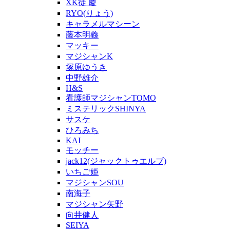
XK徒 慶
RYO(りょう)
キャラメルマシーン
藤本明義
マッキー
マジシャンK
塚原ゆうき
中野雄介
H&S
看護師マジシャンTOMO
ミステリックSHINYA
サスケ
ひろみち
KAI
モッチー
jack12(ジャックトゥエルブ)
いちご姫
マジシャンSOU
南海子
マジシャン矢野
向井健人
SEIYA