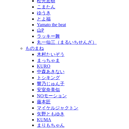
松元宏樹
こまたん
ゆうき
とよ福
Yamato the beat
山P
ラッキー舞
丸一仙三（まるいちせんざ）
ものまね
木村たいぞう
まっちゃま
KURO
中森あきない
トシキング
響乃じゅん子
安室奈美似
NOモーション
藤本匠
マイケルジャクトン
矢野ともゆき
KUMA
まりもちゃん