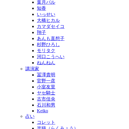
葉月パル
知香
いっせい
大橋ヒカル
カマダセイコ
翔子
あんも直想子
杉野ひろし
モリタク
河口こうへい
ねんねん
講演家
冨澤貴明
官野一彦
小室友里
ヤセ騎士
古市佳央
石川和男
Keiko
占い
コレット
楽猫（らくみょう）