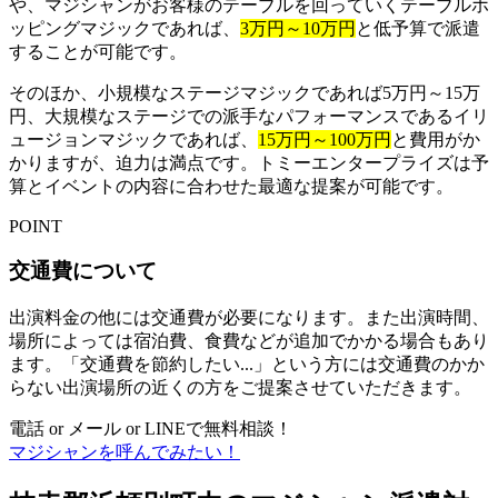
や、マジシャンがお客様のテーブルを回っていくテーブルホ
ッピングマジックであれば、
3万円～10万円
と低予算で派遣
することが可能です。
そのほか、小規模なステージマジックであれば5万円～15万
円、大規模なステージでの派手なパフォーマンスであるイリ
ュージョンマジックであれば、
15万円～100万円
と費用がか
かりますが、迫力は満点です。トミーエンタープライズは予
算とイベントの内容に合わせた最適な提案が可能です。
POINT
交通費について
出演料金の他には交通費が必要になります。また出演時間、
場所によっては宿泊費、食費などが追加でかかる場合もあり
ます。「交通費を節約したい...」という方には交通費のかか
らない出演場所の近くの方をご提案させていただきます。
電話 or メール or LINEで無料相談！
マジシャンを呼んでみたい！