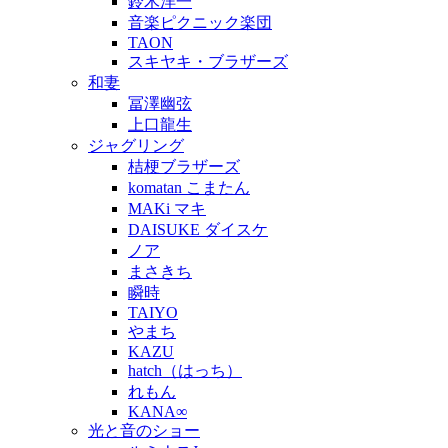
鈴木洋一
音楽ピクニック楽団
TAON
スキヤキ・ブラザーズ
和妻
冨澤幽弦
上口龍生
ジャグリング
桔梗ブラザーズ
komatan こまたん
MAKi マキ
DAISUKE ダイスケ
ノア
まさきち
瞬時
TAIYO
やまち
KAZU
hatch（はっち）
れもん
KANA∞
光と音のショー