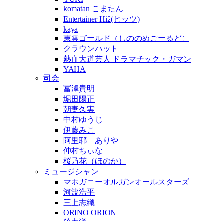
komatan こまたん
Entertainer Hi2(ヒッツ)
kaya
東雲ゴールド（しののめごーるど）
クラウンハット
熱血大道芸人 ドラマチック・ガマン
YAHA
司会
冨澤貴明
堀田陽正
朝妻久実
中村ゆうじ
伊藤みこ
阿里耶 ありや
仲村ちぃな
桜乃花（ほのか）
ミュージシャン
マホガニーオルガンオールスターズ
河波浩平
三上志織
ORINO ORION