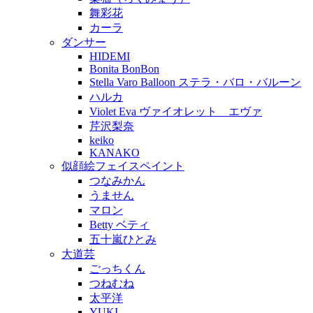
舞彩花
カーラ
ダンサー
HIDEMI
Bonita BonBon
Stella Varo Balloon ステラ・バロ・バルーン
ハルカ
Violet Eva ヴァイオレット エヴァ
芹沢梨奈
keiko
KANAKO
似顔絵フェイスペイント
つなみかん
うません
マロン
Betty ベティ
五十嵐ひとみ
大道芸
ごっちくん
つねむね
太平洋
YUKI