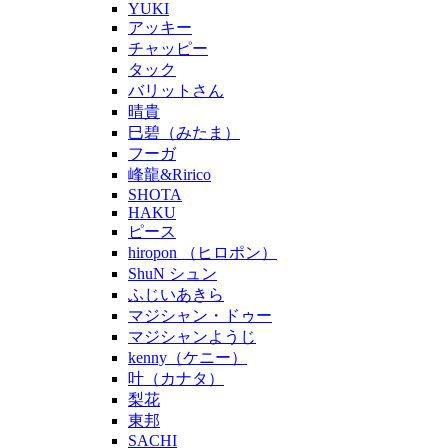
YUKI
アッキー
チャッピー
タック
バリットさん
晴貴
巳碧（みたま）
フーガ
峰龍&Ririco
SHOTA
HAKU
ピース
hiropon （ヒロポン）
ShuN シュン
ふじいあきら
マジシャン・ドゥー
マジシャンようじ
kenny（ケニー）
叶（カナタ）
梨花
東邦
SACHI