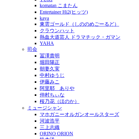
komatan こまたん
Entertainer Hi2(ヒッツ)
kaya
東雲ゴールド（しののめごーるど）
クラウンハット
熱血大道芸人 ドラマチック・ガマン
YAHA
司会
冨澤貴明
堀田陽正
朝妻久実
中村ゆうじ
伊藤みこ
阿里耶 ありや
仲村ちぃな
桜乃花（ほのか）
ミュージシャン
マホガニーオルガンオールスターズ
河波浩平
三上志織
ORINO ORION