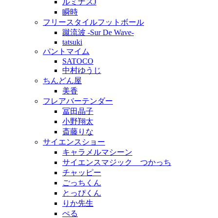
ルミナスJ
瞬時
フリースタイルフットボール
蹴流波 -Sur De Wave-
tatsuki
パントマイム
SATOCO
中村ゆうじ
ちんどん屋
美香
フレアバーテンダー
冨田晶子
小野翔太
斎藤りな
サイエンスショー
キャラメルマシーン
サイエンスマジック つかっち
チャッピー
ごっちくん
とっぴくん
りか先生
ぺる