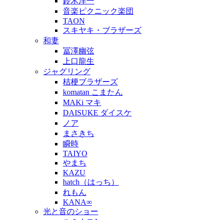
鈴木洋一
音楽ピクニック楽団
TAON
スキヤキ・ブラザーズ
和妻
冨澤幽弦
上口龍生
ジャグリング
桔梗ブラザーズ
komatan こまたん
MAKi マキ
DAISUKE ダイスケ
ノア
まさきち
瞬時
TAIYO
やまち
KAZU
hatch（はっち）
れもん
KANA∞
光と音のショー