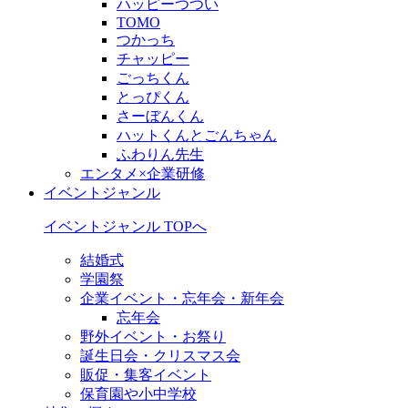
ハッピーつつい
TOMO
つかっち
チャッピー
ごっちくん
とっぴくん
さーぼんくん
ハットくんとごんちゃん
ふわりん先生
エンタメ×企業研修
イベントジャンル
イベントジャンル TOPへ
結婚式
学園祭
企業イベント・忘年会・新年会
忘年会
野外イベント・お祭り
誕生日会・クリスマス会
販促・集客イベント
保育園や小中学校