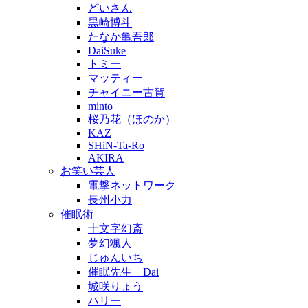
どいさん
黒崎博斗
たなか亀吾郎
DaiSuke
トミー
マッティー
チャイニー古賀
minto
桜乃花（ほのか）
KAZ
SHiN-Ta-Ro
AKIRA
お笑い芸人
電撃ネットワーク
長州小力
催眠術
十文字幻斎
夢幻颯人
じゅんいち
催眠先生 Dai
城咲りょう
ハリー