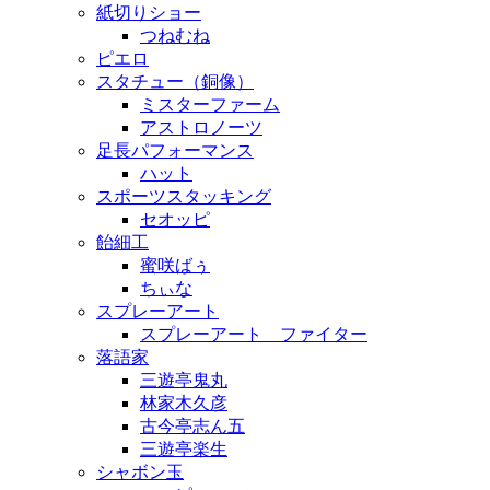
紙切りショー
つねむね
ピエロ
スタチュー（銅像）
ミスターファーム
アストロノーツ
足長パフォーマンス
ハット
スポーツスタッキング
セオッピ
飴細工
蜜咲ばぅ
ちぃな
スプレーアート
スプレーアート ファイター
落語家
三遊亭鬼丸
林家木久彦
古今亭志ん五
三遊亭楽生
シャボン玉