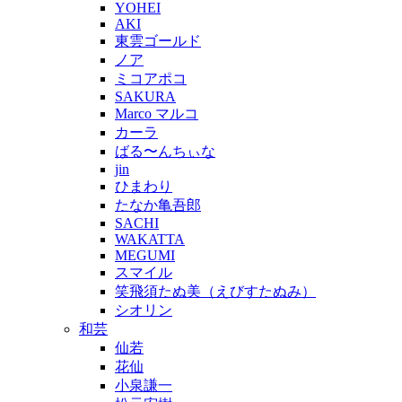
YOHEI
AKI
東雲ゴールド
ノア
ミコアポコ
SAKURA
Marco マルコ
カーラ
ばる〜んちぃな
jin
ひまわり
たなか亀吾郎
SACHI
WAKATTA
MEGUMI
スマイル
笑飛須たぬ美（えびすたぬみ）
シオリン
和芸
仙若
花仙
小泉謙一