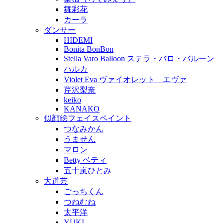
舞彩花
カーラ
ダンサー
HIDEMI
Bonita BonBon
Stella Varo Balloon ステラ・バロ・バルーン
ハルカ
Violet Eva ヴァイオレット エヴァ
芹沢梨奈
keiko
KANAKO
似顔絵フェイスペイント
つなみかん
うません
マロン
Betty ベティ
五十嵐ひとみ
大道芸
ごっちくん
つねむね
太平洋
YUKI