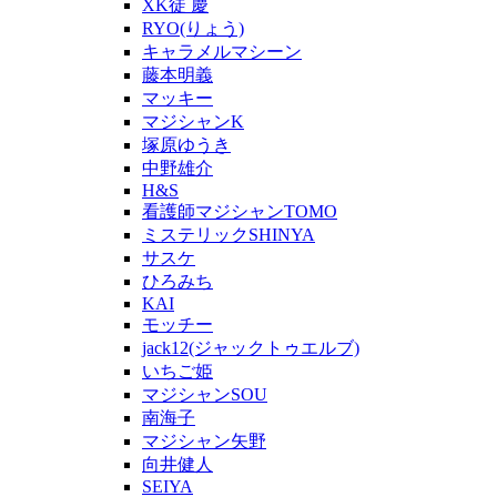
XK徒 慶
RYO(りょう)
キャラメルマシーン
藤本明義
マッキー
マジシャンK
塚原ゆうき
中野雄介
H&S
看護師マジシャンTOMO
ミステリックSHINYA
サスケ
ひろみち
KAI
モッチー
jack12(ジャックトゥエルブ)
いちご姫
マジシャンSOU
南海子
マジシャン矢野
向井健人
SEIYA