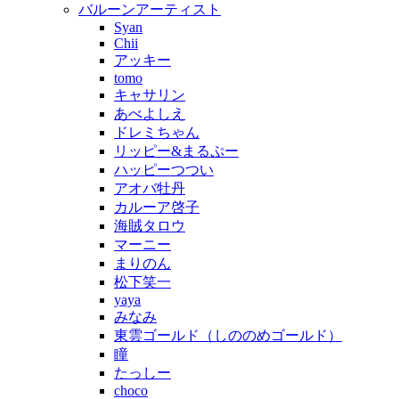
バルーンアーティスト
Syan
Chii
アッキー
tomo
キャサリン
あべよしえ
ドレミちゃん
リッピー&まるぷー
ハッピーつつい
アオバ牡丹
カルーア啓子
海賊タロウ
マーニー
まりのん
松下笑一
yaya
みなみ
東雲ゴールド（しののめゴールド）
瞳
たっしー
choco