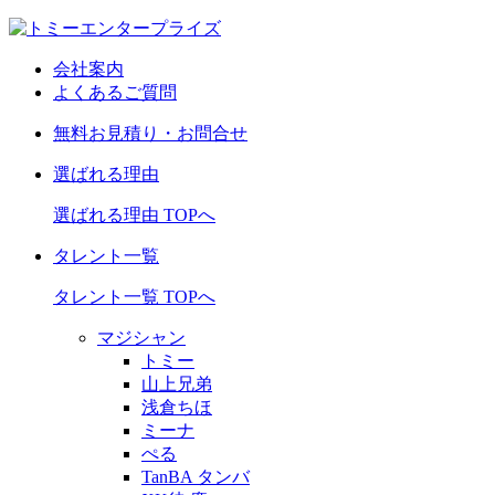
会社案内
よくあるご質問
無料お見積り・お問合せ
選ばれる理由
選ばれる理由 TOPへ
タレント一覧
タレント一覧 TOPへ
マジシャン
トミー
山上兄弟
浅倉ちほ
ミーナ
ぺる
TanBA タンバ