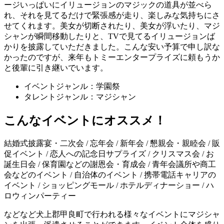
ージいっぱいにイリュージョンのマジックの道具が並べら
れ、それを見てるだけで緊張感が走り、楽しみな気持ちにさ
せてくれます。美女が切断されたり、美女が浮いたり、マジ
シャンが瞬間移動したりと、TVで見てるイリュージョンば
かりを披露していただきました。こんな安い予算で申し訳な
かったのですが、来年もトミーエンタープライズに頼もうか
と後輩に引き継いでいます。
イベントジャンル：学園祭
タレントジャンル：マジシャン
こんなイベントにオススメ！
結婚式披露宴・二次会 / 忘年会 / 新年会 / 懇親会・親睦会 / 販
促イベント / 恋人への記念日サプライズ / クリスマス会 / お
誕生日会 / 保育園などの謝恩会・育成会 / 青年会議所や商工
会などのイベント / 自治体のイベント / 携帯電話キャリアの
イベント / ショッピングモール / ホテルディナーショー / ハ
ロウィンパーティー
などなど犬上郡甲良町で行われる様々なイベントにマジシャ