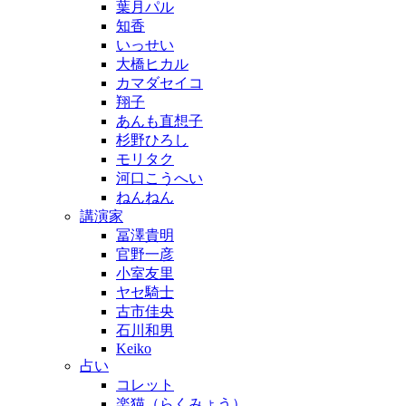
葉月パル
知香
いっせい
大橋ヒカル
カマダセイコ
翔子
あんも直想子
杉野ひろし
モリタク
河口こうへい
ねんねん
講演家
冨澤貴明
官野一彦
小室友里
ヤセ騎士
古市佳央
石川和男
Keiko
占い
コレット
楽猫（らくみょう）