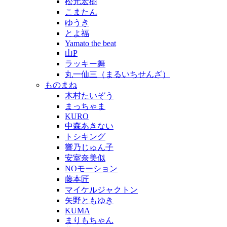
松元宏樹
こまたん
ゆうき
とよ福
Yamato the beat
山P
ラッキー舞
丸一仙三（まるいちせんざ）
ものまね
木村たいぞう
まっちゃま
KURO
中森あきない
トシキング
響乃じゅん子
安室奈美似
NOモーション
藤本匠
マイケルジャクトン
矢野ともゆき
KUMA
まりもちゃん