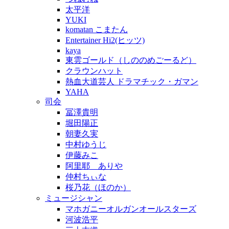
太平洋
YUKI
komatan こまたん
Entertainer Hi2(ヒッツ)
kaya
東雲ゴールド（しののめごーるど）
クラウンハット
熱血大道芸人 ドラマチック・ガマン
YAHA
司会
冨澤貴明
堀田陽正
朝妻久実
中村ゆうじ
伊藤みこ
阿里耶 ありや
仲村ちぃな
桜乃花（ほのか）
ミュージシャン
マホガニーオルガンオールスターズ
河波浩平