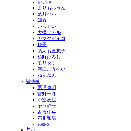
KUMA
まりもちゃん
葉月パル
知香
いっせい
大橋ヒカル
カマダセイコ
翔子
あんも直想子
杉野ひろし
モリタク
河口こうへい
ねんねん
講演家
冨澤貴明
官野一彦
小室友里
ヤセ騎士
古市佳央
石川和男
Keiko
占い