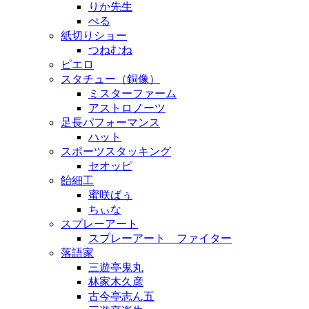
りか先生
ぺる
紙切りショー
つねむね
ピエロ
スタチュー（銅像）
ミスターファーム
アストロノーツ
足長パフォーマンス
ハット
スポーツスタッキング
セオッピ
飴細工
蜜咲ばぅ
ちぃな
スプレーアート
スプレーアート ファイター
落語家
三遊亭鬼丸
林家木久彦
古今亭志ん五