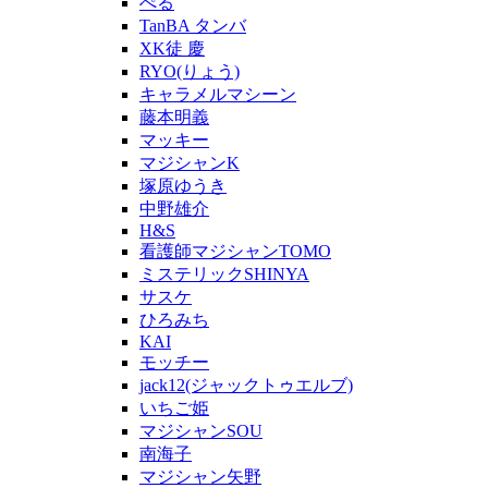
ぺる
TanBA タンバ
XK徒 慶
RYO(りょう)
キャラメルマシーン
藤本明義
マッキー
マジシャンK
塚原ゆうき
中野雄介
H&S
看護師マジシャンTOMO
ミステリックSHINYA
サスケ
ひろみち
KAI
モッチー
jack12(ジャックトゥエルブ)
いちご姫
マジシャンSOU
南海子
マジシャン矢野