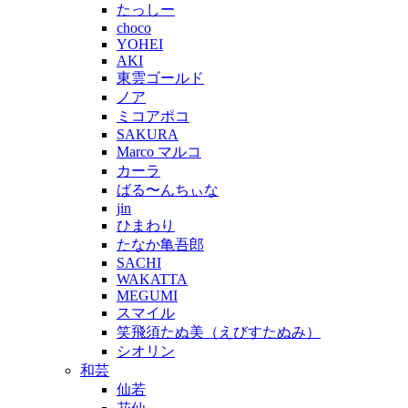
たっしー
choco
YOHEI
AKI
東雲ゴールド
ノア
ミコアポコ
SAKURA
Marco マルコ
カーラ
ばる〜んちぃな
jin
ひまわり
たなか亀吾郎
SACHI
WAKATTA
MEGUMI
スマイル
笑飛須たぬ美（えびすたぬみ）
シオリン
和芸
仙若