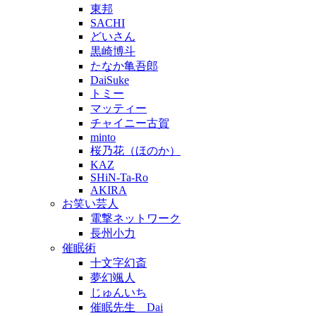
東邦
SACHI
どいさん
黒崎博斗
たなか亀吾郎
DaiSuke
トミー
マッティー
チャイニー古賀
minto
桜乃花（ほのか）
KAZ
SHiN-Ta-Ro
AKIRA
お笑い芸人
電撃ネットワーク
長州小力
催眠術
十文字幻斎
夢幻颯人
じゅんいち
催眠先生 Dai