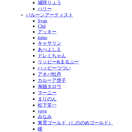
城咲りょう
ハリー
バルーンアーティスト
Syan
Chii
アッキー
tomo
キャサリン
あべよしえ
ドレミちゃん
リッピー&まるぷー
ハッピーつつい
アオバ牡丹
カルーア啓子
海賊タロウ
マーニー
まりのん
松下笑一
yaya
みなみ
東雲ゴールド（しののめゴールド）
瞳