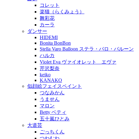
コレット
楽猫（らくみょう）
舞彩花
カーラ
ダンサー
HIDEMI
Bonita BonBon
Stella Varo Balloon ステラ・バロ・バルーン
ハルカ
Violet Eva ヴァイオレット エヴァ
芹沢梨奈
keiko
KANAKO
似顔絵フェイスペイント
つなみかん
うません
マロン
Betty ベティ
五十嵐ひとみ
大道芸
ごっちくん
つねむね