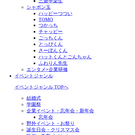
三遊亭楽生
シャボン玉
ハッピーつつい
TOMO
つかっち
チャッピー
ごっちくん
とっぴくん
さーぼんくん
ハットくんとごんちゃん
ふわりん先生
エンタメ×企業研修
イベントジャンル
イベントジャンル TOPへ
結婚式
学園祭
企業イベント・忘年会・新年会
忘年会
野外イベント・お祭り
誕生日会・クリスマス会