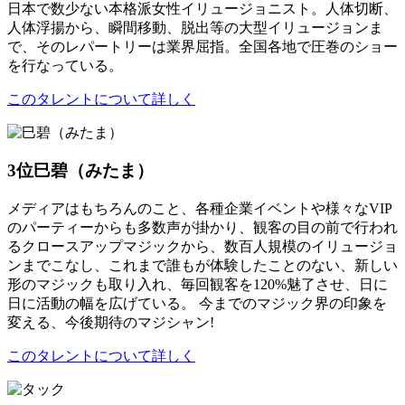
日本で数少ない本格派女性イリュージョニスト。人体切断、
人体浮揚から、瞬間移動、脱出等の大型イリュージョンま
で、そのレパートリーは業界屈指。全国各地で圧巻のショー
を行なっている。
このタレントについて詳しく
3位
巳碧（みたま）
メディアはもちろんのこと、各種企業イベントや様々なVIP
のパーティーからも多数声が掛かり、観客の目の前で行われ
るクロースアップマジックから、数百人規模のイリュージョ
ンまでこなし、これまで誰もが体験したことのない、新しい
形のマジックも取り入れ、毎回観客を120%魅了させ、日に
日に活動の幅を広げている。 今までのマジック界の印象を
変える、今後期待のマジシャン!
このタレントについて詳しく