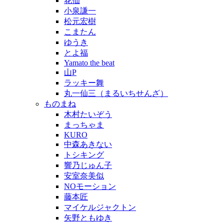
花仙
小泉謙一
松元宏樹
こまたん
ゆうき
とよ福
Yamato the beat
山P
ラッキー舞
丸一仙三（まるいちせんざ）
ものまね
木村たいぞう
まっちゃま
KURO
中森あきない
トシキング
響乃じゅん子
安室奈美似
NOモーション
藤本匠
マイケルジャクトン
矢野ともゆき