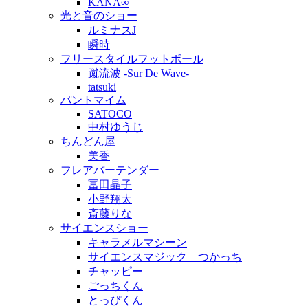
KANA∞
光と音のショー
ルミナスJ
瞬時
フリースタイルフットボール
蹴流波 -Sur De Wave-
tatsuki
パントマイム
SATOCO
中村ゆうじ
ちんどん屋
美香
フレアバーテンダー
冨田晶子
小野翔太
斎藤りな
サイエンスショー
キャラメルマシーン
サイエンスマジック つかっち
チャッピー
ごっちくん
とっぴくん