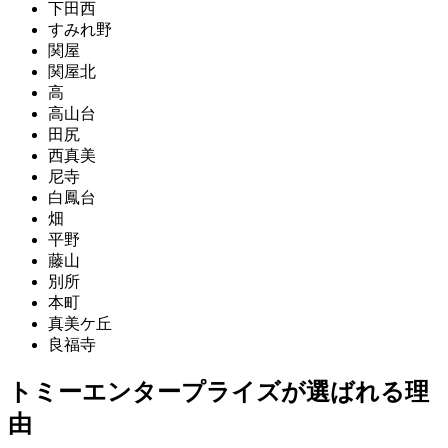
下田西
すみれ野
関屋
関屋北
高
高山台
田尻
西真美
尼寺
白鳳台
畑
平野
藤山
別所
本町
真美ケ丘
良福寺
トミーエンタープライズが選ばれる理
由