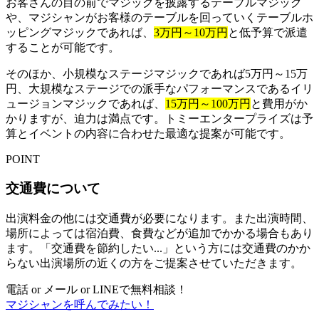
お客さんの目の前でマジックを披露するテーブルマジック
や、マジシャンがお客様のテーブルを回っていくテーブルホ
ッピングマジックであれば、
3万円～10万円
と低予算で派遣
することが可能です。
そのほか、小規模なステージマジックであれば5万円～15万
円、大規模なステージでの派手なパフォーマンスであるイリ
ュージョンマジックであれば、
15万円～100万円
と費用がか
かりますが、迫力は満点です。トミーエンタープライズは予
算とイベントの内容に合わせた最適な提案が可能です。
POINT
交通費について
出演料金の他には交通費が必要になります。また出演時間、
場所によっては宿泊費、食費などが追加でかかる場合もあり
ます。「交通費を節約したい...」という方には交通費のかか
らない出演場所の近くの方をご提案させていただきます。
電話 or メール or LINEで無料相談！
マジシャンを呼んでみたい！