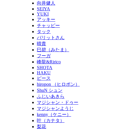
向井健人
SEIYA
YUKI
アッキー
チャッピー
タック
バリットさん
晴貴
巳碧（みたま）
フーガ
峰龍&Ririco
SHOTA
HAKU
ピース
hiropon （ヒロポン）
ShuN シュン
ふじいあきら
マジシャン・ドゥー
マジシャンようじ
kenny（ケニー）
叶（カナタ）
梨花