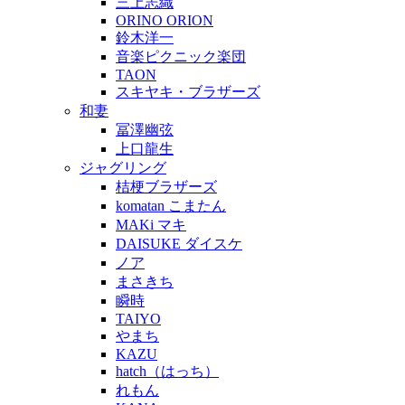
三上志織
ORINO ORION
鈴木洋一
音楽ピクニック楽団
TAON
スキヤキ・ブラザーズ
和妻
冨澤幽弦
上口龍生
ジャグリング
桔梗ブラザーズ
komatan こまたん
MAKi マキ
DAISUKE ダイスケ
ノア
まさきち
瞬時
TAIYO
やまち
KAZU
hatch（はっち）
れもん