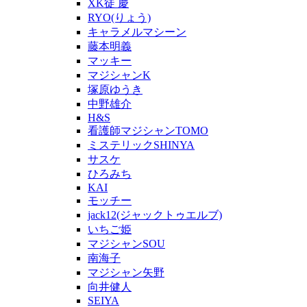
XK徒 慶
RYO(りょう)
キャラメルマシーン
藤本明義
マッキー
マジシャンK
塚原ゆうき
中野雄介
H&S
看護師マジシャンTOMO
ミステリックSHINYA
サスケ
ひろみち
KAI
モッチー
jack12(ジャックトゥエルブ)
いちご姫
マジシャンSOU
南海子
マジシャン矢野
向井健人
SEIYA