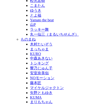
松元宏樹
こまたん
ゆうき
とよ福
Yamato the beat
山P
ラッキー舞
丸一仙三（まるいちせんざ）
ものまね
木村たいぞう
まっちゃま
KURO
中森あきない
トシキング
響乃じゅん子
安室奈美似
NOモーション
藤本匠
マイケルジャクトン
矢野ともゆき
KUMA
まりもちゃん