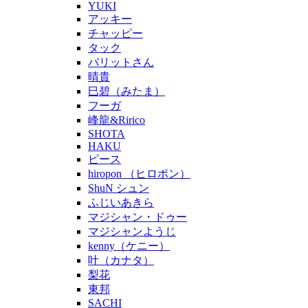
YUKI
アッキー
チャッピー
タック
バリットさん
晴貴
巳碧（みたま）
フーガ
峰龍&Ririco
SHOTA
HAKU
ピース
hiropon （ヒロポン）
ShuN シュン
ふじいあきら
マジシャン・ドゥー
マジシャンようじ
kenny（ケニー）
叶（カナタ）
梨花
東邦
SACHI