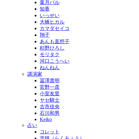
葉月パル
知香
いっせい
大橋ヒカル
カマダセイコ
翔子
あんも直想子
杉野ひろし
モリタク
河口こうへい
ねんねん
講演家
冨澤貴明
官野一彦
小室友里
ヤセ騎士
古市佳央
石川和男
Keiko
占い
コレット
楽猫（らくみょう）