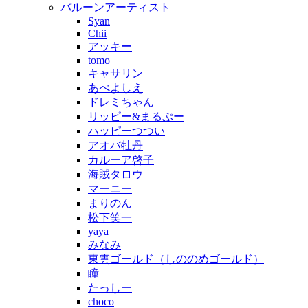
バルーンアーティスト
Syan
Chii
アッキー
tomo
キャサリン
あべよしえ
ドレミちゃん
リッピー&まるぷー
ハッピーつつい
アオバ牡丹
カルーア啓子
海賊タロウ
マーニー
まりのん
松下笑一
yaya
みなみ
東雲ゴールド（しののめゴールド）
瞳
たっしー
choco