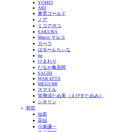
YOHEI
AKI
東雲ゴールド
ノア
ミコアポコ
SAKURA
Marco マルコ
カーラ
ばる〜んちぃな
jin
ひまわり
たなか亀吾郎
SACHI
WAKATTA
MEGUMI
スマイル
笑飛須たぬ美（えびすたぬみ）
シオリン
和芸
仙若
花仙
小泉謙一