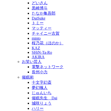
どいさん
黒崎博斗
たなか亀吾郎
DaiSuke
トミー
マッティー
チャイニー古賀
minto
桜乃花（ほのか）
KAZ
SHiN-Ta-Ro
AKIRA
お笑い芸人
電撃ネットワーク
長州小力
催眠術
十文字幻斎
夢幻颯人
じゅんいち
催眠先生 Dai
城咲りょう
ハリー