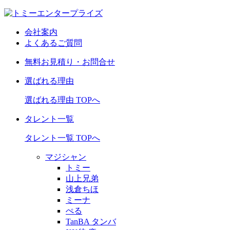
会社案内
よくあるご質問
無料お見積り・お問合せ
選ばれる理由
選ばれる理由 TOPへ
タレント一覧
タレント一覧 TOPへ
マジシャン
トミー
山上兄弟
浅倉ちほ
ミーナ
ぺる
TanBA タンバ