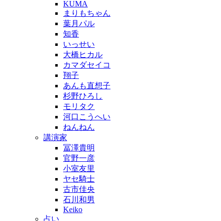
KUMA
まりもちゃん
葉月パル
知香
いっせい
大橋ヒカル
カマダセイコ
翔子
あんも直想子
杉野ひろし
モリタク
河口こうへい
ねんねん
講演家
冨澤貴明
官野一彦
小室友里
ヤセ騎士
古市佳央
石川和男
Keiko
占い