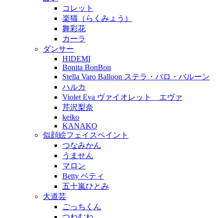
コレット
楽猫（らくみょう）
舞彩花
カーラ
ダンサー
HIDEMI
Bonita BonBon
Stella Varo Balloon ステラ・バロ・バルーン
ハルカ
Violet Eva ヴァイオレット エヴァ
芹沢梨奈
keiko
KANAKO
似顔絵フェイスペイント
つなみかん
うません
マロン
Betty ベティ
五十嵐ひとみ
大道芸
ごっちくん
つねむね