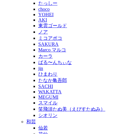
たっしー
choco
YOHEI
AKI
東雲ゴールド
ノア
ミコアポコ
SAKURA
Marco マルコ
カーラ
ばる〜んちぃな
jin
ひまわり
たなか亀吾郎
SACHI
WAKATTA
MEGUMI
スマイル
笑飛須たぬ美（えびすたぬみ）
シオリン
和芸
仙若