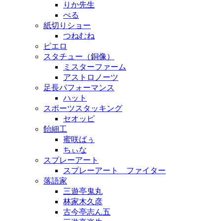
りか先生
ぺる
紙切りショー
つねむね
ピエロ
スタチュー（銅像）
ミスターファーム
アストロノーツ
足長パフォーマンス
ハット
スポーツスタッキング
セオッピ
飴細工
蜜咲ばぅ
ちぃな
スプレーアート
スプレーアート ファイター
落語家
三遊亭鬼丸
林家木久彦
古今亭志ん五