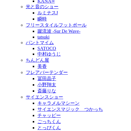
KANA∞
光と音のショー
ルミナスJ
瞬時
フリースタイルフットボール
蹴流波 -Sur De Wave-
tatsuki
パントマイム
SATOCO
中村ゆうじ
ちんどん屋
美香
フレアバーテンダー
冨田晶子
小野翔太
斎藤りな
サイエンスショー
キャラメルマシーン
サイエンスマジック つかっち
チャッピー
ごっちくん
とっぴくん