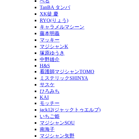
ぺる
TanBA タンバ
XK徒 慶
RYO(りょう)
キャラメルマシーン
藤本明義
マッキー
マジシャンK
塚原ゆうき
中野雄介
H&S
看護師マジシャンTOMO
ミステリックSHINYA
サスケ
ひろみち
KAI
モッチー
jack12(ジャックトゥエルブ)
いちご姫
マジシャンSOU
南海子
マジシャン矢野