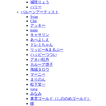
城咲りょう
ハリー
バルーンアーティスト
Syan
Chii
アッキー
tomo
キャサリン
あべよしえ
ドレミちゃん
リッピー&まるぷー
ハッピーつつい
アオバ牡丹
カルーア啓子
海賊タロウ
マーニー
まりのん
松下笑一
yaya
みなみ
東雲ゴールド（しののめゴールド）
瞳