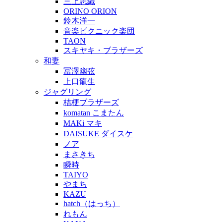
三上志織
ORINO ORION
鈴木洋一
音楽ピクニック楽団
TAON
スキヤキ・ブラザーズ
和妻
冨澤幽弦
上口龍生
ジャグリング
桔梗ブラザーズ
komatan こまたん
MAKi マキ
DAISUKE ダイスケ
ノア
まさきち
瞬時
TAIYO
やまち
KAZU
hatch（はっち）
れもん