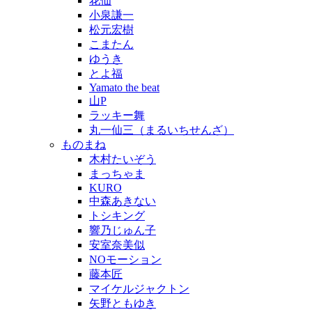
花仙
小泉謙一
松元宏樹
こまたん
ゆうき
とよ福
Yamato the beat
山P
ラッキー舞
丸一仙三（まるいちせんざ）
ものまね
木村たいぞう
まっちゃま
KURO
中森あきない
トシキング
響乃じゅん子
安室奈美似
NOモーション
藤本匠
マイケルジャクトン
矢野ともゆき