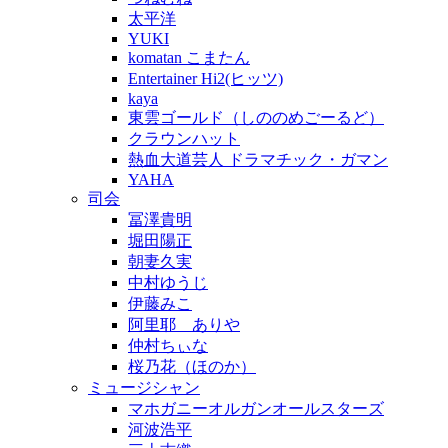
太平洋
YUKI
komatan こまたん
Entertainer Hi2(ヒッツ)
kaya
東雲ゴールド（しののめごーるど）
クラウンハット
熱血大道芸人 ドラマチック・ガマン
YAHA
司会
冨澤貴明
堀田陽正
朝妻久実
中村ゆうじ
伊藤みこ
阿里耶 ありや
仲村ちぃな
桜乃花（ほのか）
ミュージシャン
マホガニーオルガンオールスターズ
河波浩平