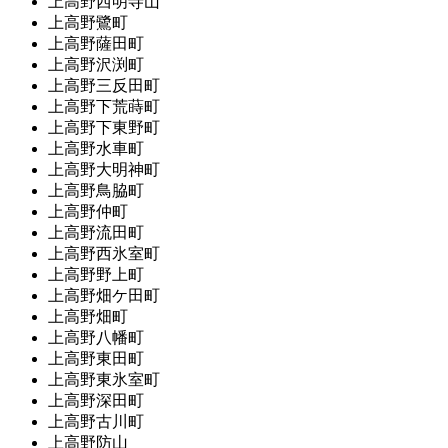
上高野西明寺山
上高野鷺町
上高野薩田町
上高野沢渕町
上高野三反田町
上高野下荒蒔町
上高野下東野町
上高野水車町
上高野大明神町
上高野鳥脇町
上高野仲町
上高野流田町
上高野西氷室町
上高野野上町
上高野畑ケ田町
上高野畑町
上高野八幡町
上高野東田町
上高野東氷室町
上高野深田町
上高野古川町
上高野防山