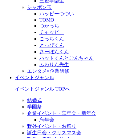
三遊亭楽生
シャボン玉
ハッピーつつい
TOMO
つかっち
チャッピー
ごっちくん
とっぴくん
さーぼんくん
ハットくんとごんちゃん
ふわりん先生
エンタメ×企業研修
イベントジャンル
イベントジャンル TOPへ
結婚式
学園祭
企業イベント・忘年会・新年会
忘年会
野外イベント・お祭り
誕生日会・クリスマス会