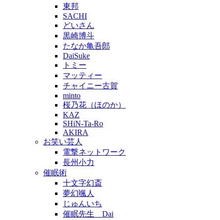
東邦
SACHI
どいさん
黒崎博斗
たなか亀吾郎
DaiSuke
トミー
マッティー
チャイニー古賀
minto
桜乃花（ほのか）
KAZ
SHiN-Ta-Ro
AKIRA
お笑い芸人
電撃ネットワーク
長州小力
催眠術
十文字幻斎
夢幻颯人
じゅんいち
催眠先生 Dai