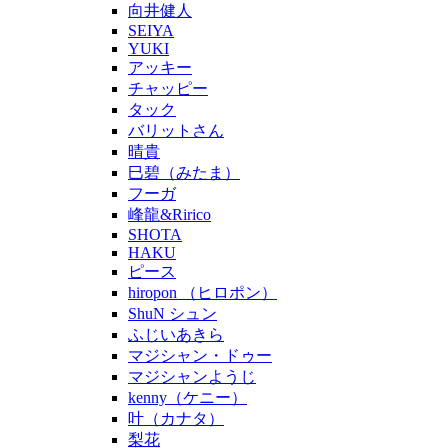
向井健人
SEIYA
YUKI
アッキー
チャッピー
タック
バリットさん
晴貴
巳碧（みたま）
フーガ
峰龍&Ririco
SHOTA
HAKU
ピース
hiropon （ヒロポン）
ShuN シュン
ふじいあきら
マジシャン・ドゥー
マジシャンようじ
kenny（ケニー）
叶（カナタ）
梨花