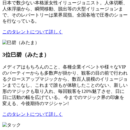
日本で数少ない本格派女性イリュージョニスト。人体切断、
人体浮揚から、瞬間移動、脱出等の大型イリュージョンま
で、そのレパートリーは業界屈指。全国各地で圧巻のショー
を行なっている。
このタレントについて詳しく
3位
巳碧（みたま）
メディアはもちろんのこと、各種企業イベントや様々なVIP
のパーティーからも多数声が掛かり、観客の目の前で行われ
るクロースアップマジックから、数百人規模のイリュージョ
ンまでこなし、これまで誰もが体験したことのない、新しい
形のマジックも取り入れ、毎回観客を120%魅了させ、日に
日に活動の幅を広げている。 今までのマジック界の印象を
変える、今後期待のマジシャン!
このタレントについて詳しく