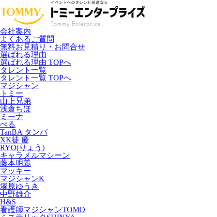
会社案内
よくあるご質問
無料お見積り・お問合せ
選ばれる理由
選ばれる理由 TOPへ
タレント一覧
タレント一覧 TOPへ
マジシャン
トミー
山上兄弟
浅倉ちほ
ミーナ
ぺる
TanBA タンバ
XK徒 慶
RYO(りょう)
キャラメルマシーン
藤本明義
マッキー
マジシャンK
塚原ゆうき
中野雄介
H&S
看護師マジシャンTOMO