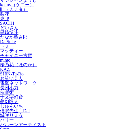
マジシャンようじ
kenny（ケニー）
叶（カナタ）
梨花
東邦
SACHI
どいさん
黒崎博斗
たなか亀吾郎
DaiSuke
トミー
マッティー
チャイニー古賀
minto
桜乃花（ほのか）
KAZ
SHiN-Ta-Ro
お笑い芸人
電撃ネットワーク
長州小力
催眠術
十文字幻斎
夢幻颯人
じゅんいち
催眠先生 Dai
城咲りょう
ハリー
バルーンアーティスト