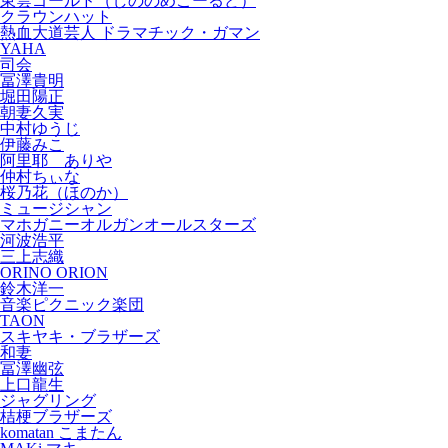
東雲ゴールド（しののめごーるど）
クラウンハット
熱血大道芸人 ドラマチック・ガマン
YAHA
司会
冨澤貴明
堀田陽正
朝妻久実
中村ゆうじ
伊藤みこ
阿里耶 ありや
仲村ちぃな
桜乃花（ほのか）
ミュージシャン
マホガニーオルガンオールスターズ
河波浩平
三上志織
ORINO ORION
鈴木洋一
音楽ピクニック楽団
TAON
スキヤキ・ブラザーズ
和妻
冨澤幽弦
上口龍生
ジャグリング
桔梗ブラザーズ
komatan こまたん