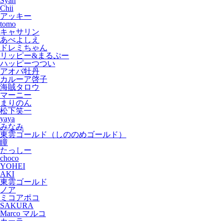
Syan
Chii
アッキー
tomo
キャサリン
あべよしえ
ドレミちゃん
リッピー&まるぷー
ハッピーつつい
アオバ牡丹
カルーア啓子
海賊タロウ
マーニー
まりのん
松下笑一
yaya
みなみ
東雲ゴールド（しののめゴールド）
瞳
たっしー
choco
YOHEI
AKI
東雲ゴールド
ノア
ミコアポコ
SAKURA
Marco マルコ