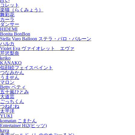
占い
コレット
楽猫（らくみょう）
舞彩花
カーラ
ダンサー
HIDEMI
Bonita BonBon
Stella Varo Balloon ステラ・バロ・バルーン
ハルカ
Violet Eva ヴァイオレット エヴァ
芹沢梨奈
keiko
KANAKO
似顔絵フェイスペイント
つなみかん
うません
マロン
Betty ベティ
五十嵐ひとみ
大道芸
ごっちくん
つねむね
太平洋
YUKI
komatan こまたん
Entertainer Hi2(ヒッツ)
kaya