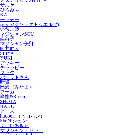
ミステリックSHINYA
サスケ
ひろみち
KAI
モッチー
jack12(ジャックトゥエルブ)
いちご姫
マジシャンSOU
南海子
マジシャン矢野
向井健人
SEIYA
YUKI
アッキー
チャッピー
タック
バリットさん
晴貴
巳碧（みたま）
フーガ
峰龍&Ririco
SHOTA
HAKU
ピース
hiropon （ヒロポン）
ShuN シュン
ふじいあきら
マジシャン・ドゥー