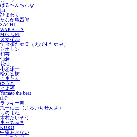
カーラ
ばる〜んちぃな
jin
ひまわり
たなか亀吾郎
SACHI
WAKATTA
MEGUMI
スマイル
笑飛須たぬ美（えびすたぬみ）
シオリン
和芸
仙若
花仙
小泉謙一
松元宏樹
こまたん
ゆうき
とよ福
Yamato the beat
山P
ラッキー舞
丸一仙三（まるいちせんざ）
ものまね
木村たいぞう
まっちゃま
KURO
中森あきない