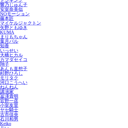
トシキング
響乃じゅん子
安室奈美似
NOモーション
藤本匠
マイケルジャクトン
矢野ともゆき
KUMA
まりもちゃん
葉月パル
知香
いっせい
大橋ヒカル
カマダセイコ
翔子
あんも直想子
杉野ひろし
モリタク
河口こうへい
ねんねん
講演家
冨澤貴明
官野一彦
小室友里
ヤセ騎士
古市佳央
石川和男
Keiko